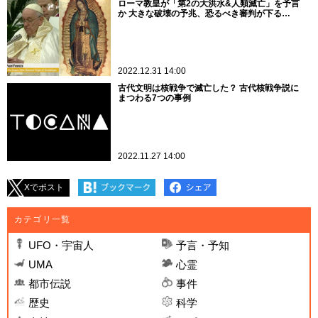
ローマ教皇が「第2の大洪水&人類滅亡」を予言
か 大きな破壊の予兆、恐るべき審判が下る…
2022.12.31 14:00
古代文明は核戦争で滅亡した？ 古代核戦争説に
まつわる7つの事例
2022.11.27 14:00
Xでポスト
カテゴリ一覧
UFO・宇宙人
予言・予知
UMA
心霊
都市伝説
事件
歴史
科学