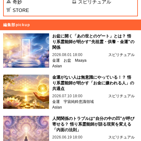
奇妙
スピリチュアル
STORE
編集部pickup
お盆に開く「あの世とのゲート」とは？ 悟
り系霊能師が明かす“先祖霊・供養・金運”の
関係
2026.08.01 18:00
スピリチュアル
金運
お盆
Maaya
Aslan
金運がない人は無意識にやっている！？ 悟
り系霊能師が明かす「お金に嫌われる人」の
共通点
2026.07.10 18:00
スピリチュアル
金運
宇宙純粋意識領域
Aslan
人間関係のトラブルは“自分の中の凹”が呼び
寄せる？ 悟り系霊能師が語る現実を変える
「内面の法則」
2026.06.19 18:00
スピリチュアル