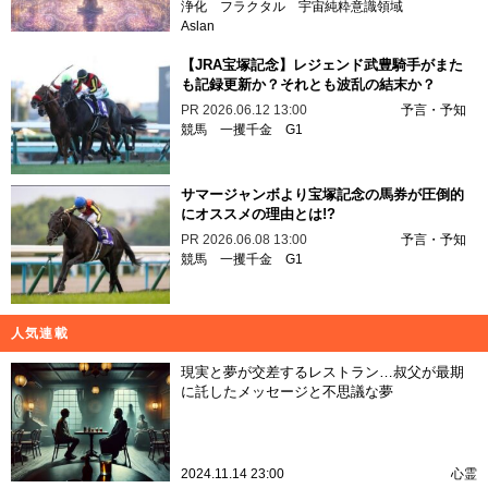
浄化
フラクタル
宇宙純粋意識領域
Aslan
【JRA宝塚記念】レジェンド武豊騎手がまた
も記録更新か？それとも波乱の結末か？
PR
2026.06.12 13:00
予言・予知
競馬
一攫千金
G1
サマージャンボより宝塚記念の馬券が圧倒的
にオススメの理由とは!?
PR
2026.06.08 13:00
予言・予知
競馬
一攫千金
G1
人気連載
現実と夢が交差するレストラン…叔父が最期
に託したメッセージと不思議な夢
2024.11.14 23:00
心霊