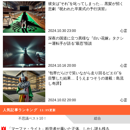
彼女は“それ”を叱ってしまった… 黒髪が招く
悲劇『呪われた卒業式の予行演習』
2024.10.30 23:00
心霊
深夜の国道に立つ異様な『白い花嫁』タクシ
ー運転手が語る“最恐”怪談
2024.10.16 20:00
心霊
“包帯だらけで笑いながら走り回るピエロ”を
目撃した結果…【うえまつそうの連載：島流
し奇譚】
2024.10.02 20:00
心霊
人気記事ランキング
11:35更新
不思議ベスト10！
総合
「マーファ・ライト」科学者が暴いた正体、しかし謎も残る