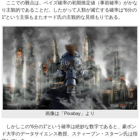
ここでの難点は、ベイズ確率の初期推定値（事前確率）がかな
り主観的であることだ。したがって人類が滅亡する確率は“6分の
1”という主張もまたオード氏の主観的な見積もりである。
画像は「Pixabay」より
しかしこの“6分の1”という確率は絶妙な数字であると、豪ボン
ド大学のデータサイエンス教授、スティーブン・スターン氏は指