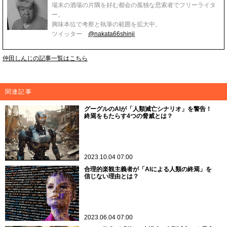
場末の酒場の片隅を好む都会の孤独な思索者でフリーライタ
ー。
興味本位で考察と執筆の範囲を拡大中。
ツイッター
@nakata66shinji
仲田しんじの記事一覧はこちら
関連記事
グーグルのAIが「人類滅亡シナリオ」を警告！
終焉をもたらす4つの脅威とは？
2023.10.04 07:00
合理的楽観主義者が「AIによる人類の終焉」を
信じない理由とは？
2023.06.04 07:00