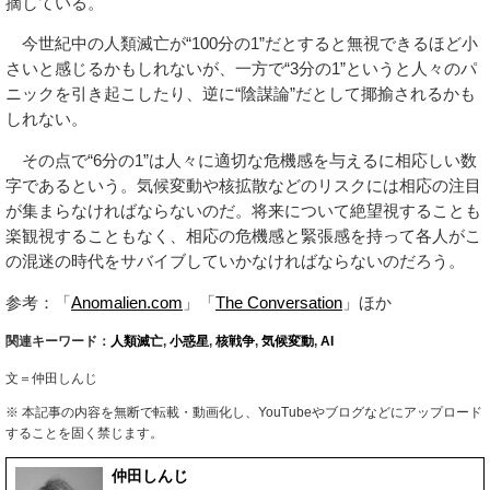
摘している。
今世紀中の人類滅亡が“100分の1”だとすると無視できるほど小
さいと感じるかもしれないが、一方で“3分の1”というと人々のパ
ニックを引き起こしたり、逆に“陰謀論”だとして揶揄されるかも
しれない。
その点で“6分の1”は人々に適切な危機感を与えるに相応しい数
字であるという。気候変動や核拡散などのリスクには相応の注目
が集まらなければならないのだ。将来について絶望視することも
楽観視することもなく、相応の危機感と緊張感を持って各人がこ
の混迷の時代をサバイブしていかなければならないのだろう。
参考：「
Anomalien.com
」「
The Conversation
」ほか
関連キーワード：
人類滅亡
,
小惑星
,
核戦争
,
気候変動
,
AI
文＝仲田しんじ
※ 本記事の内容を無断で転載・動画化し、YouTubeやブログなどにアップロード
することを固く禁じます。
仲田しんじ