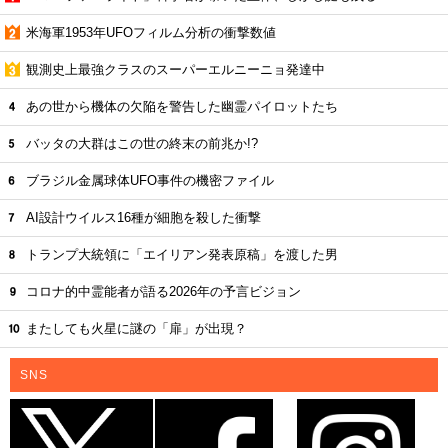
米海軍1953年UFOフィルム分析の衝撃数値
観測史上最強クラスのスーパーエルニーニョ発達中
あの世から機体の欠陥を警告した幽霊パイロットたち
バッタの大群はこの世の終末の前兆か!?
ブラジル金属球体UFO事件の機密ファイル
AI設計ウイルス16種が細胞を殺した衝撃
トランプ大統領に「エイリアン発表原稿」を渡した男
コロナ的中霊能者が語る2026年の予言ビジョン
またしても火星に謎の「扉」が出現？
SNS