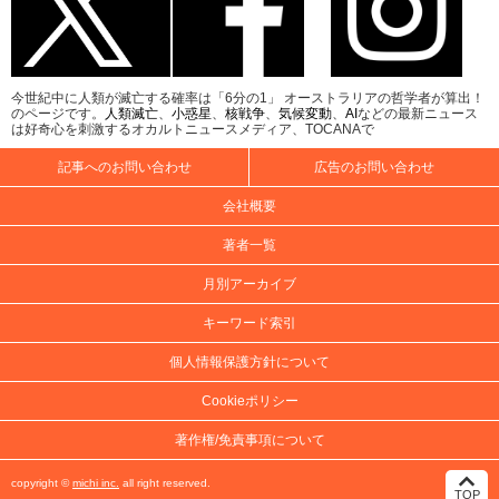
今世紀中に人類が滅亡する確率は「6分の1」 オーストラリアの哲学者が算出！
のページです。
人類滅亡
、
小惑星
、
核戦争
、
気候変動
、
AI
などの最新ニュース
は好奇心を刺激するオカルトニュースメディア、TOCANAで
記事へのお問い合わせ
広告のお問い合わせ
会社概要
著者一覧
月別アーカイブ
キーワード索引
個人情報保護方針について
Cookieポリシー
著作権/免責事項について
copyright ©
michi inc.
all right reserved.
TOP