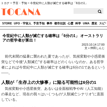
トカナ
>
予言・予知
>
今世紀中に人類が滅亡する確率は「6分の1」
TOCANA
STORE
UFO・宇宙人
予言予知
事件
都市伝説
心霊
科学
UMA
歴史
スピ
今世紀中に人類が滅亡する確率は「6分の1」 オーストラリ
アの哲学者が算出！
2023.10.14 17:00
文＝仲田しんじ
前代未聞の猛暑に襲われた夏であったが、気候変動や小惑星衝
突などで今後“人類滅亡”する確率はどのくらいなのか。ある哲学
者によれば今世紀中に人類が滅亡する確率は6分の1であるという
――。
人類が「生存上の大惨事」に陥る可能性は6分の1
気候変動や小惑星衝突、あるいは全面核戦争やAI（人工知能）
の暴走など、現在の我々はいくつもの“人類滅亡シナリオ”に直面
している。