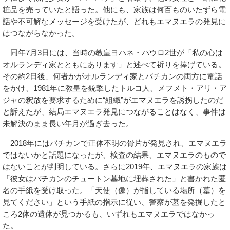
粧品を売っていたと語った。他にも、家族は何百ものいたずら電
話や不可解なメッセージを受けたが、どれもエマヌエラの発見に
はつながらなかった。
同年7月3日には、当時の教皇ヨハネ・パウロ2世が「私の心は
オルランディ家とともにあります」と述べて祈りを捧げている。
その約2日後、何者かがオルランディ家とバチカンの両方に電話
をかけ、1981年に教皇を銃撃したトルコ人、メフメト・アリ・ア
ジャの釈放を要求するために“組織”がエマヌエラを誘拐したのだ
と訴えたが、結局エマヌエラ発見につながることはなく、事件は
未解決のまま長い年月が過ぎ去った。
2018年にはバチカンで正体不明の骨片が発見され、エマヌエラ
ではないかと話題になったが、検査の結果、エマヌエラのもので
はないことが判明している。さらに2019年、エマヌエラの家族は
「彼女はバチカンのチュートン墓地に埋葬された」と書かれた匿
名の手紙を受け取った。「天使（像）が指している場所（墓）を
見てください」という手紙の指示に従い、警察が墓を発掘したと
ころ2体の遺体が見つかるも、いずれもエマヌエラではなかっ
た。