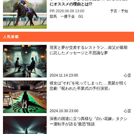
にオススメの理由とは!?
PR
2026.06.08 13:00
予言・予知
競馬
一攫千金
G1
人気連載
現実と夢が交差するレストラン…叔父が最期
に託したメッセージと不思議な夢
2024.11.14 23:00
心霊
彼女は“それ”を叱ってしまった… 黒髪が招く
悲劇『呪われた卒業式の予行演習』
2024.10.30 23:00
心霊
深夜の国道に立つ異様な『白い花嫁』タクシ
ー運転手が語る“最恐”怪談