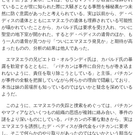
ていることが世に知られた際に大騒ぎとなる事態を極秘裏かつ未
然に防ぐ意図があったと考えられている。実は以前から、デ・ペ
ディスの遺体とともにエマヌエラの遺体も埋葬されている可能性
が囁かれていたことから、カパルド氏は要求を受け入れ、ついに
聖堂の地下室が開かれた。するとデ・ペディスの遺骨のほか、も
う一人の遺骨が見つかり「ついにエマヌエラ発見か」と期待が高
まったものの、分析の結果は他人であった。
エマヌエラの兄ピエトロ・オルランディ氏は、カパルド氏の暴
露を歓迎するとともに、「バチカンは事件に自分たちが巻き込ま
れないように、責任を取り除こうとしている」と主張。バチカン
が事件の全貌を把握していながら何らかの理由で隠蔽しており、
本当は妹の居場所も知っているのではないかと疑念を深めている
ようだ。
このように、エマヌエラの失踪と捜索をめぐっては、バチカン
やマフィアなどいくつもの組織の思惑が複雑に絡み合い、事件の
謎をより深いものにしている。バチカンの不審な動きから、実は
エマヌエラを誘拐したデ・ペディスが身代金をバチカンに要求
し、そこで何らかのやり取りがあったのではないかという順当な