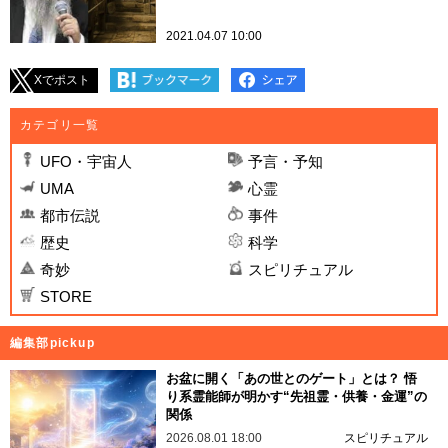
2021.04.07 10:00
Xでポスト
カテゴリ一覧
UFO・宇宙人
予言・予知
UMA
心霊
都市伝説
事件
歴史
科学
奇妙
スピリチュアル
STORE
編集部pickup
お盆に開く「あの世とのゲート」とは？ 悟
り系霊能師が明かす“先祖霊・供養・金運”の
関係
2026.08.01 18:00
スピリチュアル