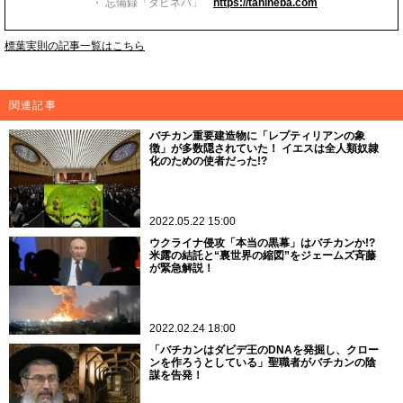
・ 忘備録「タヒネバ」
https://tahineba.com
標葉実則の記事一覧はこちら
関連記事
バチカン重要建造物に「レプティリアンの象
徴」が多数隠されていた！ イエスは全人類奴隷
化のための使者だった!?
2022.05.22 15:00
ウクライナ侵攻「本当の黒幕」はバチカンか!?
米露の結託と“裏世界の縮図”をジェームズ斉藤
が緊急解説！
2022.02.24 18:00
「バチカンはダビデ王のDNAを発掘し、クロー
ンを作ろうとしている」聖職者がバチカンの陰
謀を告発！