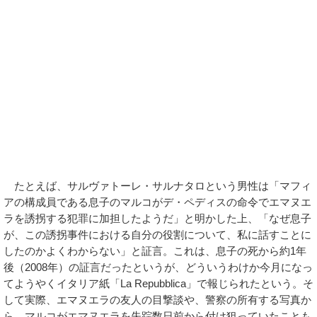
たとえば、サルヴァトーレ・サルナタロという男性は「マフィ
アの構成員である息子のマルコがデ・ペディスの命令でエマヌエ
ラを誘拐する犯罪に加担したようだ」と明かした上、「なぜ息子
が、この誘拐事件における自分の役割について、私に話すことに
したのかよくわからない」と証言。これは、息子の死から約1年
後（2008年）の証言だったというが、どういうわけか今月になっ
てようやくイタリア紙「La Repubblica」で報じられたという。そ
して実際、エマヌエラの友人の目撃談や、警察の所有する写真か
ら、マルコがエマヌエラを失踪数日前から付け狙っていたことも