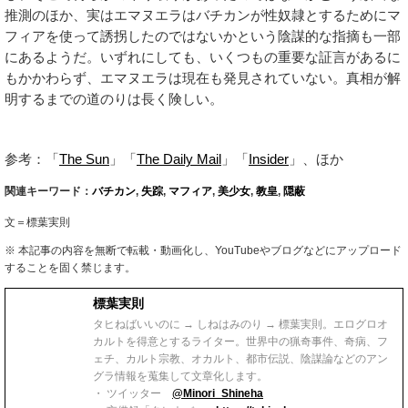
推測のほか、実はエマヌエラはバチカンが性奴隷とするためにマ
フィアを使って誘拐したのではないかという陰謀的な指摘も一部
にあるようだ。いずれにしても、いくつもの重要な証言があるに
もかかわらず、エマヌエラは現在も発見されていない。真相が解
明するまでの道のりは長く険しい。
参考：「
The Sun
」「
The Daily Mail
」「
Insider
」、ほか
関連キーワード：
バチカン
,
失踪
,
マフィア
,
美少女
,
教皇
,
隠蔽
文＝標葉実則
※ 本記事の内容を無断で転載・動画化し、YouTubeやブログなどにアップロード
することを固く禁じます。
標葉実則
タヒねばいいのに → しねはみのり → 標葉実則。エログロオ
カルトを得意とするライター。世界中の猟奇事件、奇病、フ
ェチ、カルト宗教、オカルト、都市伝説、陰謀論などのアン
グラ情報を蒐集して文章化します。
・ ツイッター
@Minori_Shineha