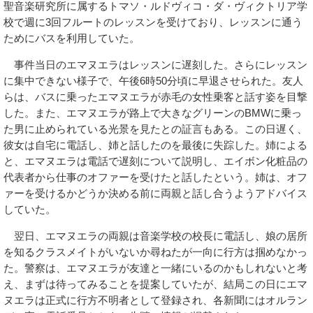
聖音楽研究所に属するトマソ・ルドヴィコ・ダ・ヴィクトリア学
校で週に3回フルートのレッスンを受けており、レッスンに通う
ためにバスを利用していた。
事件当日のエマヌエラはレッスンに遅刻した。さらにレッスン
に集中できない様子で、午後6時50分頃に早退させられた。友人
らは、バスに乗ったエマヌエラが赤毛の女性乗客と話す姿を目撃
した。また、エマヌエラが路上で大きなグリーンのBMWに乗っ
た男に止められている光景を見たとの証言もある。この日遅く、
彼女は自宅に電話し、姉と話したのを最後に失踪した。姉による
と、エマヌエラは電話で遅刻について説明し、エイボン化粧品の
代表者から仕事のオファーを受けたと話したという。姉は、オフ
ァーを受けるかどうか決める前に両親と話し合うようアドバイス
していた。
翌日、エマヌエラの両親は音楽学校の校長に電話し、娘の居所
を知るクラスメイトがいないか尋ねたが一向に行方は掴めなかっ
た。警察は、エマヌエラが友達と一緒にいるのかもしれないと考
え、まずは待ってみることを提案していたが、結局この日にエマ
ヌエラは正式に行方不明者として登録され、各新聞にはオルラン