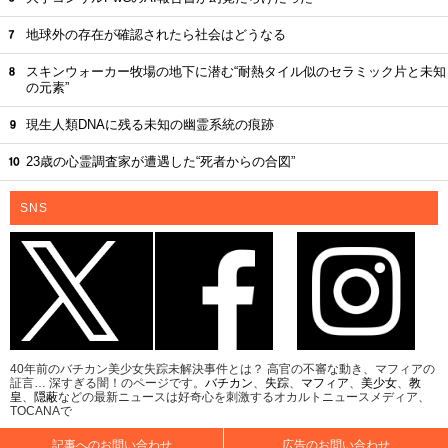
地球外の存在が確認されたら社会はどうなる
スキンウォーカー牧場の地下に潜む“耐熱タイル似のセラミック片と未知
の元素”
現生人類DNAに残る未知の幽霊系統の痕跡
23歳の心霊調査家が遭遇した“死者からの合図”
SNS
40年前のバチカン美少女失踪未解決事件とは？ 高官の不審な動き、マフィアの
証言… 深すぎる闇！のページです。
バチカン
、
失踪
、
マフィア
、
美少女
、
教
皇
、
隠蔽
などの最新ニュースは好奇心を刺激するオカルトニュースメディア、
TOCANAで
記事へのお問い合わせ
広告のお問い合わせ