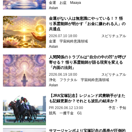
金運
お盆
Maaya
Aslan
金運がない人は無意識にやっている！？ 悟
り系霊能師が明かす「お金に嫌われる人」の
共通点
2026.07.10 18:00
スピリチュアル
金運
宇宙純粋意識領域
Aslan
人間関係のトラブルは“自分の中の凹”が呼び
寄せる？ 悟り系霊能師が語る現実を変える
「内面の法則」
2026.06.19 18:00
スピリチュアル
浄化
フラクタル
宇宙純粋意識領域
Aslan
【JRA宝塚記念】レジェンド武豊騎手がまた
も記録更新か？それとも波乱の結末か？
PR
2026.06.12 13:00
予言・予知
競馬
一攫千金
G1
サマージャンボより宝塚記念の馬券が圧倒的