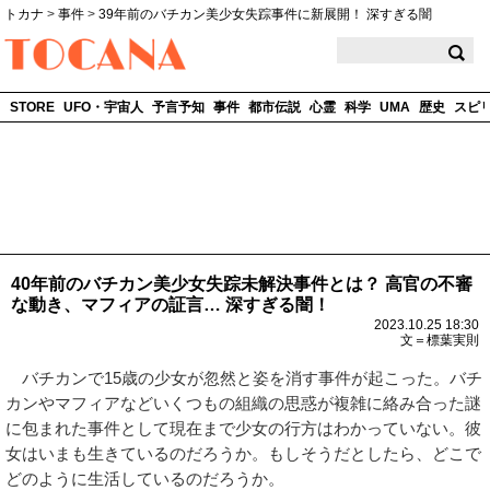
トカナ
>
事件
>
39年前のバチカン美少女失踪事件に新展開！ 深すぎる闇
TOCANA
STORE
UFO・宇宙人
予言予知
事件
都市伝説
心霊
科学
UMA
歴史
スピ
40年前のバチカン美少女失踪未解決事件とは？ 高官の不審
な動き、マフィアの証言… 深すぎる闇！
2023.10.25 18:30
文＝標葉実則
バチカンで15歳の少女が忽然と姿を消す事件が起こった。バチ
カンやマフィアなどいくつもの組織の思惑が複雑に絡み合った謎
に包まれた事件として現在まで少女の行方はわかっていない。彼
女はいまも生きているのだろうか。もしそうだとしたら、どこで
どのように生活しているのだろうか。