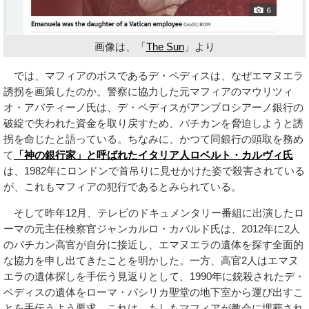
画像は、「
The Sun
」より
では、マフィアのボスであるデ・ペディスは、なぜエマヌエラ
誘拐を画策したのか。警察に協力した元マフィアのマウリツィ
オ・アバティーノ氏は、デ・ペディスがアンブロシアーノ銀行の
破綻で失われた資金を取り戻すため、バチカンを脅迫しようと誘
拐を命じたと語っている。ちなみに、かつて同銀行の頭取を務め
て
「神の銀行家」と呼ばれたイタリア人ロベルト・カルヴィ氏
は、1982年にロンドンで首吊りに見せかけた姿で殺害されている
が、これもマフィアの犯行であるとみられている。
そして昨年12月、テレビのドキュメンタリー番組に出演したロ
ーマの元主任検察官ジャンカルロ・カパルド氏は、2012年に2人
のバチカン高官が自分に接近し、エマヌエラの遺体を探す全面的
な協力を申し出てきたことを明かした。一方、高官2人はエマヌ
エラの遺体探しを手伝う見返りとして、1990年に銃殺されたデ・
ペディスの遺体をローマ・バシリカ聖堂の地下室から運び出すこ
とを手伝うよう要求。これは、もしもマフィアが教会に埋葬され