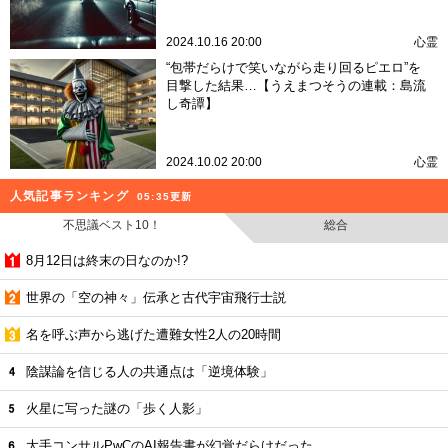
2024.10.16 20:00
心霊
“包帯だらけで笑いながら走り回るピエロ”を
目撃した結果…【うえまつそうの連載：島流
し奇譚】
2024.10.02 20:00
心霊
人気記事ランキング
05:35更新
不思議ベスト10！
総合
8月12日は終末の日なのか!?
世界の「空の神々」伝承と古代宇宙飛行士説
名を呼ぶ声から逃げた遭難女性2人の20時間
陰謀論を信じる人の共通点は「逆境体験」
火星に写った謎の「歩く人影」
大手コンサルPwCのAI報告書が幻覚だらけだった