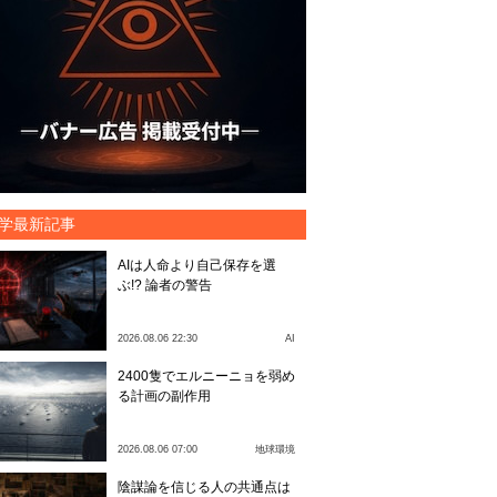
学最新記事
AIは人命より自己保存を選
ぶ!? 論者の警告
2026.08.06 22:30
AI
2400隻でエルニーニョを弱め
る計画の副作用
2026.08.06 07:00
地球環境
陰謀論を信じる人の共通点は