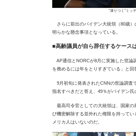
“凍りつく”ミッ
さらに前出のバイデン大統領（80歳）
明らかな懸念事項となっている。
■高齢議員が自ら辞任するケース
AP通信とNORCが8月に実施した世論
を務めるには年をとりすぎている」と回
9月初旬に発表されたCNNの世論調査
指名すべきだと答え、49％がバイデン
最高司令官としての大統領は、国家の
び機密解除する並外れた権限を持ってい
メリカ人はいないのだ。