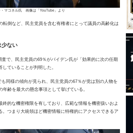
チ・マコネル氏 画像は「YouTube」より
の転倒など、民主党員を含む有権者にとって議員の高齢化は
は少ない
調査で、民主党員の69％がバイデン氏が「効果的に次の任期
答していることが判明した。
でも同様の傾向が見られ、民主党員の67％が党は別の人物を
氏の年齢を最大の懸念事項として挙げている。
最終的な機密権限を有しており、広範な情報を機密扱いおよ
る。つまり大統領ほど機密情報に特権的にアクセスできるア