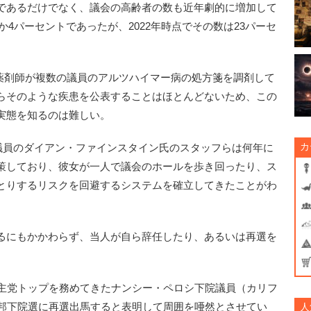
であるだけでなく、議会の高齢者の数も近年劇的に増加して
ずか4パーセントであったが、2022年時点でその数は23パーセ
る薬剤師が複数の議員のアルツハイマー病の処方箋を調剤して
らそのような疾患を公表することはほとんどないため、この
実態を知るのは難しい。
カ
院議員のダイアン・ファインスタイン氏のスタッフらは何年に
策しており、彼女が一人で議会のホールを歩き回ったり、ス
とりするリスクを回避するシステムを確立してきたことがわ
るにもかかわらず、当人が自ら辞任したり、あるいは再選を
主党トップを務めてきたナンシー・ペロシ下院議員（カリフ
連邦下院選に再選出馬すると表明して周囲を唖然とさせてい
人