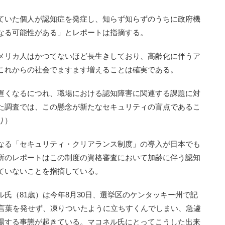
ていた個人が認知症を発症し、知らず知らずのうちに政府機
なる可能性がある」とレポートは指摘する。
メリカ人はかつてないほど長生きしており、高齢化に伴うア
これからの社会でますます増えることは確実である。
遅くなるにつれ、職場における認知障害に関連する課題に対
た調査では、この懸念が新たなセキュリティの盲点であるこ
り）
なる「セキュリティ・クリアランス制度」の導入が日本でも
所のレポートはこの制度の資格審査において加齢に伴う認知
ていないことを指摘している。
氏（81歳）は今年8月30日、選挙区のケンタッキー州で記
上言葉を発せず、凍りついたように立ちすくんでしまい、急遽
場する事態が起きている。マコネル氏にとってこうした出来