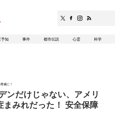
TOCANA
TOCANAのFacebookはこち
TOCANAのinstagra
TOCANAのRS
言予知
事件
都市伝説
心霊
科学
の脅威に！
イデンだけじゃない、アメリ
症まみれだった！ 安全保障