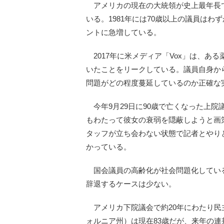
アメリカの現在の大統領が史上最年長
いる。1981年には70歳以上の議員はわ
ントに急増している。
2017年に米メディア「Vox」は、あ
いたことをリークしている。議員自身か
問題がどの程度蔓延しているのか正確な
今年9月29日に90歳で亡くなった上
もわたって彼女の衰弱を隠蔽しようと画
タッフが立ち会わない状態で記者とやり
かっている。
国会議員の高齢化が社会問題化してい
辞退するケースは少ない。
アメリカ下院議会で約20年にわたり民
ォルニア州）は現在83歳だが、来年の