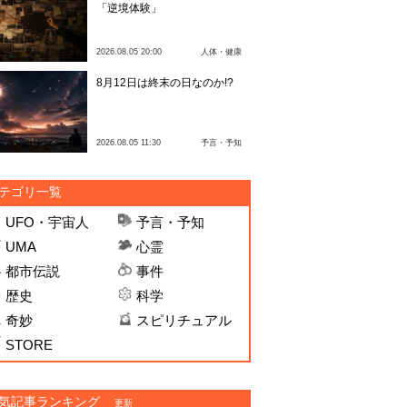
「逆境体験」
2026.08.05 20:00
人体・健康
8月12日は終末の日なのか!?
2026.08.05 11:30
予言・予知
テゴリ一覧
UFO・宇宙人
予言・予知
UMA
心霊
都市伝説
事件
歴史
科学
奇妙
スピリチュアル
STORE
気記事ランキング
更新