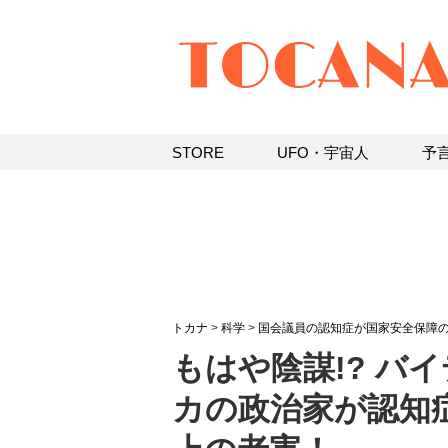
STORE
UFO・宇宙人
予
トカナ
>
科学
>
国会議員の認知症が国家安全保障
もはや陰謀!? バ
カの政治家が認知