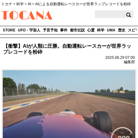
トカナ
>
科学
>
AI
>
AIによる自動運転レースカーが世界ラップレコードを粉砕
TOCANA
STORE
UFO・宇宙人
予言予知
事件
都市伝説
心霊
科学
UMA
歴史
スピ
【衝撃】AIが人類に圧勝。自動運転レースカーが世界ラッ
プレコードを粉砕
2025.06.29 07:00
編集部