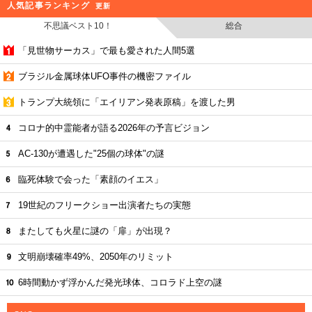
人気記事ランキング
更新
不思議ベスト10！
総合
「見世物サーカス」で最も愛された人間5選
ブラジル金属球体UFO事件の機密ファイル
トランプ大統領に「エイリアン発表原稿」を渡した男
コロナ的中霊能者が語る2026年の予言ビジョン
AC-130が遭遇した"25個の球体"の謎
臨死体験で会った「素顔のイエス」
19世紀のフリークショー出演者たちの実態
またしても火星に謎の「扉」が出現？
文明崩壊確率49%、2050年のリミット
6時間動かず浮かんだ発光球体、コロラド上空の謎