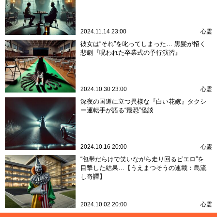
2024.11.14 23:00
心霊
彼女は“それ”を叱ってしまった… 黒髪が招く
悲劇『呪われた卒業式の予行演習』
2024.10.30 23:00
心霊
深夜の国道に立つ異様な『白い花嫁』タクシ
ー運転手が語る“最恐”怪談
2024.10.16 20:00
心霊
“包帯だらけで笑いながら走り回るピエロ”を
目撃した結果…【うえまつそうの連載：島流
し奇譚】
2024.10.02 20:00
心霊