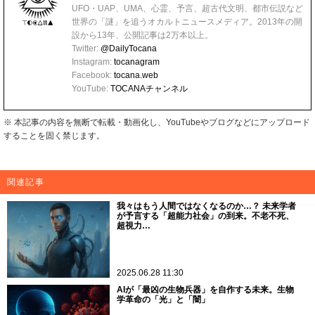
UFO・UAP、UMA、心霊、予言、超古代文明、都市伝説など
世界の「謎」を追うオカルトニュースメディア。2013年の開
設から13年、公開記事は2万本以上。
Twitter:
@DailyTocana
Instagram:
tocanagram
Facebook:
tocana.web
YouTube:
TOCANAチャンネル
※ 本記事の内容を無断で転載・動画化し、YouTubeやブログなどにアップロード
することを固く禁じます。
関連記事
我々はもう人間ではなくなるのか…？ 未来学者
が予言する「超能力社会」の到来。不老不死、
超視力…
2025.06.28 11:30
AIが「最凶の生物兵器」を自作する未来。生物
学革命の「光」と「闇」