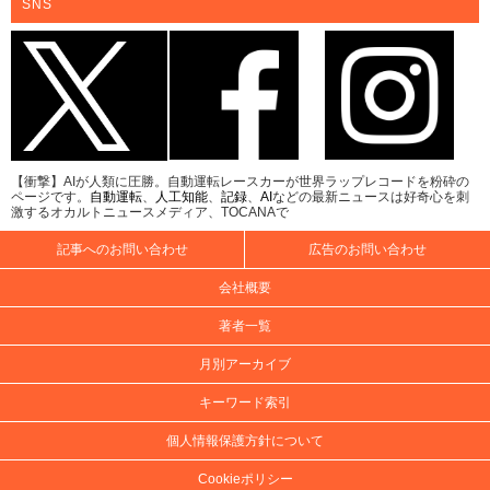
SNS
【衝撃】AIが人類に圧勝。自動運転レースカーが世界ラップレコードを粉砕の
ページです。
自動運転
、
人工知能
、
記録
、
AI
などの最新ニュースは好奇心を刺
激するオカルトニュースメディア、TOCANAで
記事へのお問い合わせ
広告のお問い合わせ
会社概要
著者一覧
月別アーカイブ
キーワード索引
個人情報保護方針について
Cookieポリシー