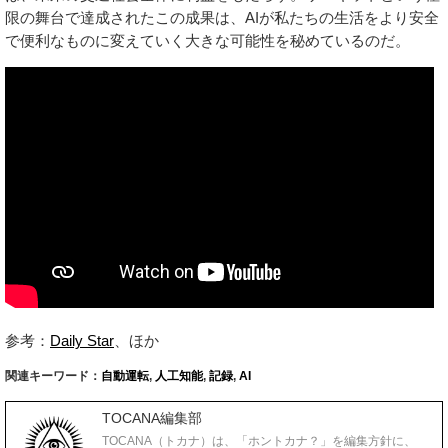
限の舞台で達成されたこの成果は、AIが私たちの生活をより安全
で便利なものに変えていく大きな可能性を秘めているのだ。
参考：
Daily Star
、ほか
関連キーワード：
自動運転
,
人工知能
,
記録
,
AI
TOCANA編集部
TOCANA（トカナ）は、「ホントカナ？」を編集方針に、