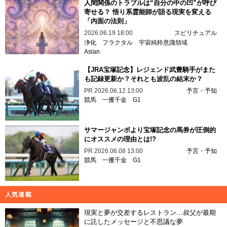
人間関係のトラブルは“自分の中の凹”が呼び
寄せる？ 悟り系霊能師が語る現実を変える
「内面の法則」
2026.06.19 18:00
スピリチュアル
浄化
フラクタル
宇宙純粋意識領域
Aslan
【JRA宝塚記念】レジェンド武豊騎手がまた
も記録更新か？それとも波乱の結末か？
PR
2026.06.12 13:00
予言・予知
競馬
一攫千金
G1
サマージャンボより宝塚記念の馬券が圧倒的
にオススメの理由とは!?
PR
2026.06.08 13:00
予言・予知
競馬
一攫千金
G1
人気連載
現実と夢が交差するレストラン…叔父が最期
に託したメッセージと不思議な夢