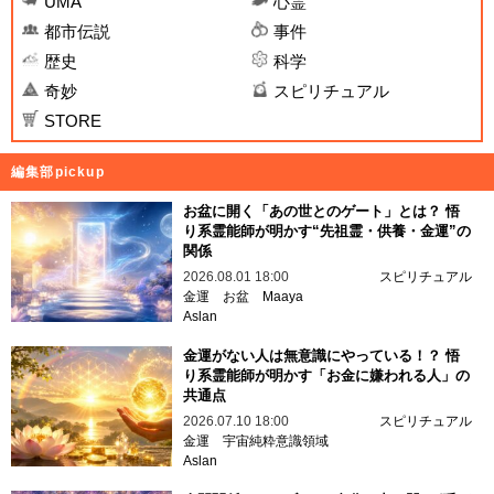
UMA
心霊
都市伝説
事件
歴史
科学
奇妙
スピリチュアル
STORE
編集部pickup
お盆に開く「あの世とのゲート」とは？ 悟
り系霊能師が明かす“先祖霊・供養・金運”の
関係
2026.08.01 18:00
スピリチュアル
金運
お盆
Maaya
Aslan
金運がない人は無意識にやっている！？ 悟
り系霊能師が明かす「お金に嫌われる人」の
共通点
2026.07.10 18:00
スピリチュアル
金運
宇宙純粋意識領域
Aslan