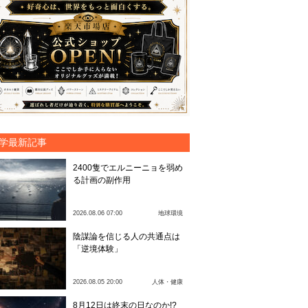
学最新記事
2400隻でエルニーニョを弱め
る計画の副作用
2026.08.06 07:00
地球環境
陰謀論を信じる人の共通点は
「逆境体験」
2026.08.05 20:00
人体・健康
8月12日は終末の日なのか!?