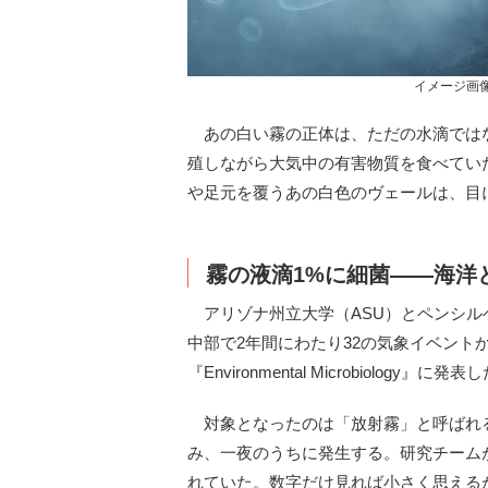
イメージ画像 Cre
あの白い霧の正体は、ただの水滴では
殖しながら大気中の有害物質を食べてい
や足元を覆うあの白色のヴェールは、目
霧の液滴1%に細菌——海洋
アリゾナ州立大学（ASU）とペンシル
中部で2年間にわたり32の気象イベント
『Environmental Microbiology』に発表
対象となったのは「放射霧」と呼ばれ
み、一夜のうちに発生する。研究チーム
れていた。数字だけ見れば小さく思える