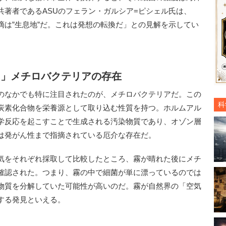
共著者であるASUのフェラン・ガルシア=ピシェル氏は、
滴は”生息地”だ。これは発想の転換だ」との見解を示してい
る」メチロバクテリアの存在
のなかでも特に注目されたのが、メチロバクテリアだ。この
科
炭素化合物を栄養源として取り込む性質を持つ。ホルムアル
学反応を起こすことで生成される汚染物質であり、オゾン層
は発がん性まで指摘されている厄介な存在だ。
気をそれぞれ採取して比較したところ、霧が晴れた後にメチ
確認された。つまり、霧の中で細菌が単に漂っているのでは
物質を分解していた可能性が高いのだ。霧が自然界の「空気
する発見といえる。