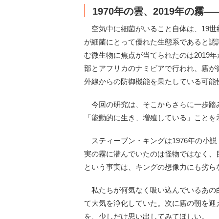
1970年の雲、2019年の
空気中に細菌がいること自体は、19世
が細菌にとって優れた生態系であると認識
む微生物に焦点が当てられたのは2019
部とアフリカのナミビアで行われ、霧が
外線からの防御機能を果たしている可能
今回の研究は、そこからさらに一歩踏
「能動的に生き、増殖している」ことを
スティーブン・キングは1976年の小説
実の霧に潜んでいたのは怪物ではなく、
という事実は、キングの想像力にも劣ら
私たちが何気なく吸い込んでいるあの
て大気を浄化していた。次に霧の朝を迎
を、少しだけ思い出してみてほしい。