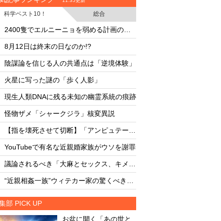
11:35更新
科学ベスト10！
総合
・
・
2400隻でエルニーニョを弱める計画の副作用
・
・
8月12日は終末の日なのか!?
・
・
陰謀論を信じる人の共通点は「逆境体験」
8月12日は終末の日な
・
・
火星に写った謎の「歩く人影」
陰謀論を信じる人の
・
・
現生人類DNAに残る未知の幽霊系統の痕跡
・
・
怪物ザメ「シャークジラ」核変異説
火星に写った謎の「
・
・
【指を壊死させて切断】「アンピュテーション」に挑む女―インタビュー
・
・
YouTubeで有名な近親婚家族がウソを謝罪
・
・
議論されるべき「大麻とセックス、キメセク」の真実を暴露！
・
・
“近親相姦一族”ウィテカー家の驚くべき素顔
現生人類DNAに残る
集部 PICK UP
お盆に開く「あの世と