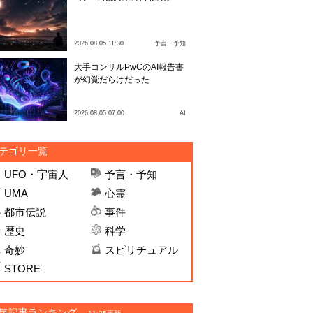
2026.08.05 11:30
予言・予知
大手コンサルPwCのAI報告書
が幻覚だらけだった
2026.08.05 07:00
AI
テゴリ一覧
UFO・宇宙人
予言・予知
UMA
心霊
都市伝説
事件
歴史
科学
奇妙
スピリチュアル
STORE
気記事ランキング