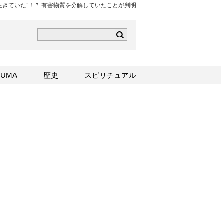
生きていた”！？ 有害物質を分解していたことが判明
ら
mはこちら
Sはこちら
UMA
歴史
スピリチュアル