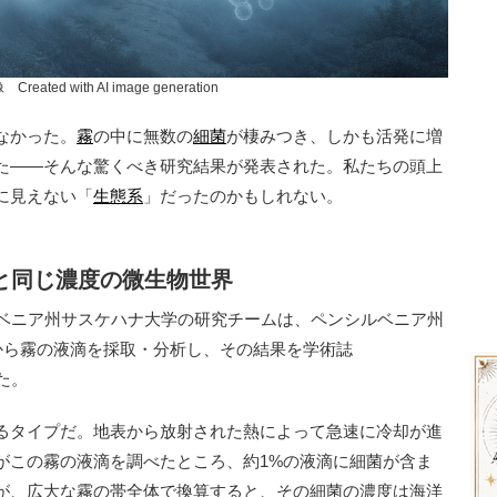
ated with AI image generation
なかった。
霧
の中に無数の
細菌
が棲みつき、しかも活発に増
た——そんな驚くべき研究結果が発表された。私たちの頭上
に見えない「
生態系
」だったのかもしれない。
と同じ濃度の微生物世界
ベニア州サスケハナ大学の研究チームは、ペンシルベニア州
から霧の液滴を採取・分析し、その結果を学術誌
した。
るタイプだ。地表から放射された熱によって急速に冷却が進
がこの霧の液滴を調べたところ、約1%の液滴に細菌が含ま
が、広大な霧の帯全体で換算すると、その細菌の濃度は海洋