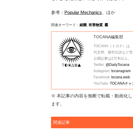
参考：
Popular Mechanics
、ほか
関連キーワード：
細菌
,
有害物質
,
霧
TOCANA編集部
TOCANA（トカナ）は
代文明、都市伝説など世
公開記事は2万本以上。
Twitter:
@DailyTocana
Instagram:
tocanagram
Facebook:
tocana.web
YouTube:
TOCANAチ
※ 本記事の内容を無断で転載・動画化し、
ます。
関連記事