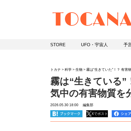
STORE
UFO・宇宙人
予
トカナ
>
科学
>
生物
>
霧は“生きていた”！？ 有
霧は“生きている”
気中の有害物質を
2026.05.30 18:00
編集部
Xでポスト