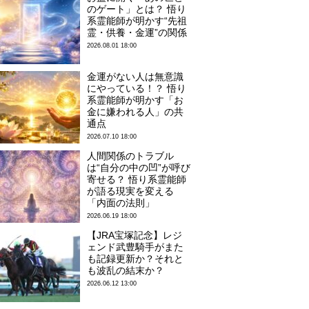
のゲート」とは？ 悟り
系霊能師が明かす“先祖
霊・供養・金運”の関係
2026.08.01 18:00
金運がない人は無意識
にやっている！？ 悟り
系霊能師が明かす「お
金に嫌われる人」の共
通点
2026.07.10 18:00
人間関係のトラブル
は“自分の中の凹”が呼び
寄せる？ 悟り系霊能師
が語る現実を変える
「内面の法則」
2026.06.19 18:00
【JRA宝塚記念】レジ
ェンド武豊騎手がまた
も記録更新か？それと
も波乱の結末か？
2026.06.12 13:00