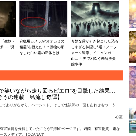
た「生物・
狩猟用カメラが“オオカミの
奇妙な霧が引き起こした恐ろ
 ― “見
精霊”を捉えた！？動物の形
しすぎる神隠し5選！ノーフ
をした白い霧の正体とは…
ォーク連隊、イニャンガニ
山… 世界で相次ぐ未解決失
踪事件
けで笑いながら走り回るピエロ”を目撃した結果…
そうの連載：島流し奇譚】
してありがながら、ベーシスト、そして怪談師の一面もあわせもつ、う...
心霊
の有害物質を分解していたことが判明のページです。
細菌
、
有害物質
、
霧
な
スメディア、TOCANAで