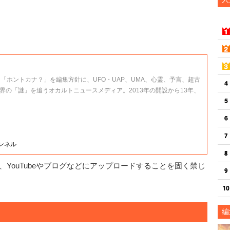
、「ホントカナ？」を編集方針に、UFO・UAP、UMA、心霊、予言、超古
界の「謎」を追うオカルトニュースメディア。2013年の開設から13年、
ャンネル
YouTubeやブログなどにアップロードすることを固く禁じ
編