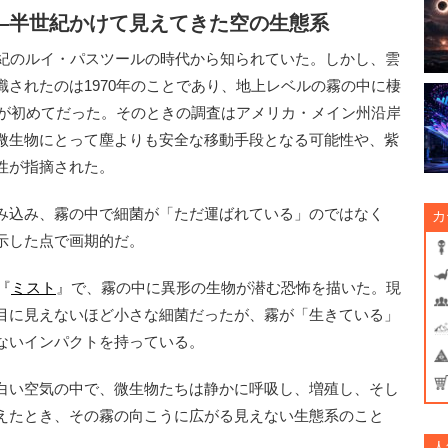
霧——半世紀かけて見えてきた空の生態系
紀のルイ・パスツールの時代から知られていた。しかし、雲
されたのは1970年のことであり、地上レベルの霧の中に棲
年が初めてだった。そのときの調査はアメリカ・メイン州沿岸
微生物にとって塵よりも安全な移動手段となる可能性や、紫
性が指摘された。
み込み、霧の中で細菌が「ただ運ばれている」のではなく
カ
示した点で画期的だ。
『
ミ
スト
』で、霧の中に異形の生物が潜む恐怖を描いた。現
目に見えないほど小さな細菌だったが、霧が「生きている」
ないインパクトを持っている。
白い空気の中で、微生物たちは静かに呼吸し、増殖し、そし
えたとき、その霧の向こうに広がる見えない生態系のこと
人