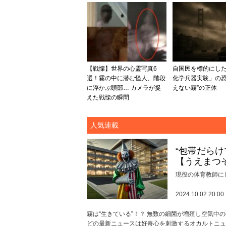
【戦慄】世界の心霊写真6
自国民を標的にし
選！霧の中に潜む怪人、階段
化学兵器実験」の恐怖
に浮かぶ頭部… カメラが捉
えない霧”の正体
えた戦慄の瞬間
人気連載
“包帯だら
【うえまつ
現役の体育教師に
2024.10.02 20:00
霧は“生きている”！？ 無数の細菌が増殖し空気中
どの最新ニュースは好奇心を刺激するオカルトニュー