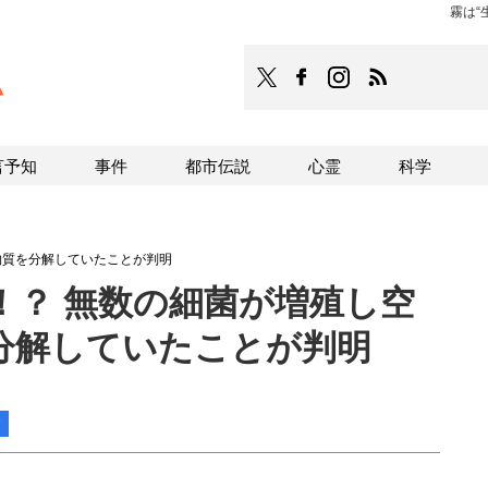
霧は“
TOCANA
TOCANAのFacebookはこち
TOCANAのinstagra
TOCANAのRS
言予知
事件
都市伝説
心霊
科学
害物質を分解していたことが判明
！？ 無数の細菌が増殖し空
分解していたことが判明