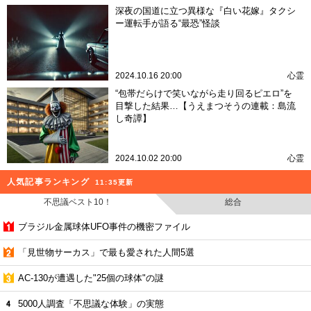
深夜の国道に立つ異様な『白い花嫁』タクシ
ー運転手が語る“最恐”怪談
2024.10.16 20:00
心霊
“包帯だらけで笑いながら走り回るピエロ”を
目撃した結果…【うえまつそうの連載：島流
し奇譚】
2024.10.02 20:00
心霊
人気記事ランキング
11:35更新
不思議ベスト10！
総合
ブラジル金属球体UFO事件の機密ファイル
「見世物サーカス」で最も愛された人間5選
AC-130が遭遇した"25個の球体"の謎
5000人調査「不思議な体験」の実態