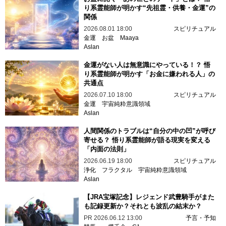
り系霊能師が明かす“先祖霊・供養・金運”の
関係
2026.08.01 18:00
スピリチュアル
金運
お盆
Maaya
Aslan
金運がない人は無意識にやっている！？ 悟
り系霊能師が明かす「お金に嫌われる人」の
共通点
2026.07.10 18:00
スピリチュアル
金運
宇宙純粋意識領域
Aslan
人間関係のトラブルは“自分の中の凹”が呼び
寄せる？ 悟り系霊能師が語る現実を変える
「内面の法則」
2026.06.19 18:00
スピリチュアル
浄化
フラクタル
宇宙純粋意識領域
Aslan
【JRA宝塚記念】レジェンド武豊騎手がまた
も記録更新か？それとも波乱の結末か？
PR
2026.06.12 13:00
予言・予知