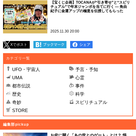
【宝くじ企画】TOCANAが“引き寄せ”と“スピリ
チュアル”で年末ジャンボを当てに行く ― 角由
紀子に金運アップの極意を伝授してもらった
2025.11.30 20:00
Xでポスト
カテゴリ一覧
UFO・宇宙人
予言・予知
UMA
心霊
都市伝説
事件
歴史
科学
奇妙
スピリチュアル
STORE
編集部pickup
お盆に開く「あの世とのゲート」とは？ 悟