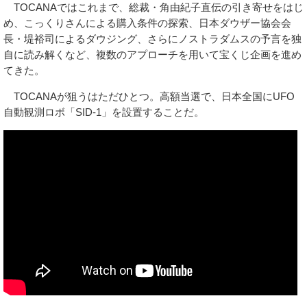
TOCANAではこれまで、総裁・角由紀子直伝の引き寄せをはじ
め、こっくりさんによる購入条件の探索、日本ダウザー協会会
長・堤裕司によるダウジング、さらにノストラダムスの予言を独
自に読み解くなど、複数のアプローチを用いて宝くじ企画を進め
てきた。
TOCANAが狙うはただひとつ。高額当選で、日本全国にUFO
自動観測ロボ「SID-1」を設置することだ。