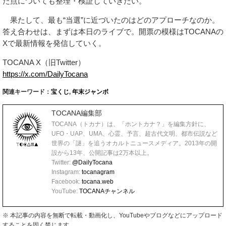
た点についても整理・検証していきたい。
果たして、最も“当選”に近づいたのはどのアプローチなのか。
答え合わせは、まずは本日のライブで。開票の模様はTOCANAの
Xで最新情報を発信していく。
TOCANA X（旧Twitter）
https://x.com/DailyTocana
関連キーワード：
宝くじ
,
年末ジャンボ
TOCANA編集部
TOCANA（トカナ）は、「ホントカナ？」を編集方針に、
UFO・UAP、UMA、心霊、予言、超古代文明、都市伝説など
世界の「謎」を追うオカルトニュースメディア。2013年の開
設から13年、公開記事は2万本以上。
Twitter:
@DailyTocana
Instagram:
tocanagram
Facebook:
tocana.web
YouTube:
TOCANAチャンネル
※ 本記事の内容を無断で転載・動画化し、YouTubeやブログなどにアップロード
することを固く禁じます。