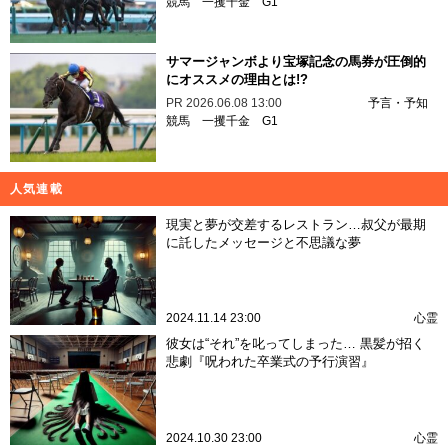
競馬
一攫千金
G1
サマージャンボより宝塚記念の馬券が圧倒的
にオススメの理由とは!?
PR
2026.06.08 13:00
予言・予知
競馬
一攫千金
G1
人気連載
現実と夢が交差するレストラン…叔父が最期
に託したメッセージと不思議な夢
2024.11.14 23:00
心霊
彼女は“それ”を叱ってしまった… 黒髪が招く
悲劇『呪われた卒業式の予行演習』
2024.10.30 23:00
心霊