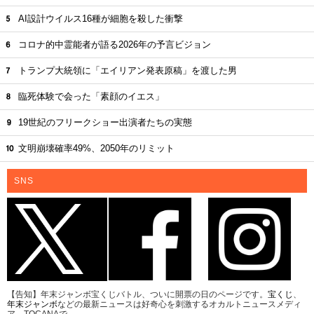
AI設計ウイルス16種が細胞を殺した衝撃
コロナ的中霊能者が語る2026年の予言ビジョン
トランプ大統領に「エイリアン発表原稿」を渡した男
臨死体験で会った「素顔のイエス」
19世紀のフリークショー出演者たちの実態
文明崩壊確率49%、2050年のリミット
SNS
【告知】年末ジャンボ宝くじバトル、ついに開票の日のページです。
宝くじ
、
年末ジャンボ
などの最新ニュースは好奇心を刺激するオカルトニュースメディ
ア、TOCANAで