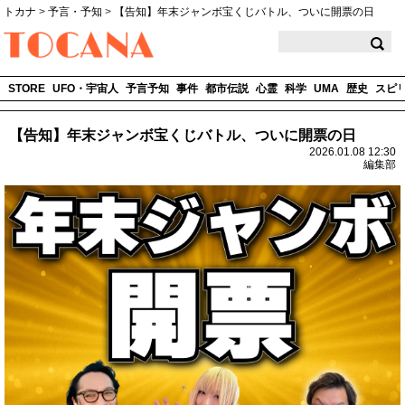
トカナ
>
予言・予知
>
【告知】年末ジャンボ宝くじバトル、ついに開票の日
TOCANA
STORE
UFO・宇宙人
予言予知
事件
都市伝説
心霊
科学
UMA
歴史
スピ
【告知】年末ジャンボ宝くじバトル、ついに開票の日
2026.01.08 12:30
編集部