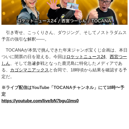
引き寄せ、こっくりさん、ダウジング、そしてノストラダムス
予言の強引な解釈――。
TOCANAが本気で挑んできた年末ジャンボ宝くじ企画は、本日
ついに開票の日を迎える。今回は
ロケットニュース24
、
西宮つー
しん
、そして急遽参戦となった鹿児島に特化したメディアであ
る、
カゴシマニアックス
と合同で、18時頃から結果を確認する予
定だ。
※ライブ配信はYouTube「TOCANAチャンネル」にて18時〜予
定
https://youtube.com/live/bN7bgu1lms0