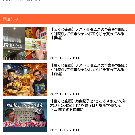
関連記事
【宝くじ企画】ノストラダムスの予言を“都合よ
く”解釈して年末ジャンボ宝くじを買ってみる
【後編】
2025.12.22 20:00
【宝くじ企画】ノストラダムスの予言を“都合よ
く”解釈して年末ジャンボ宝くじを買ってみる
【前編】
2025.12.19 20:00
【宝くじ企画】角由紀子と“こっくりさん”で年
末ジャンボ宝くじ“を買う日と場所”を聞いた
ら… 怖すぎる展開に
2025.12.07 20:00