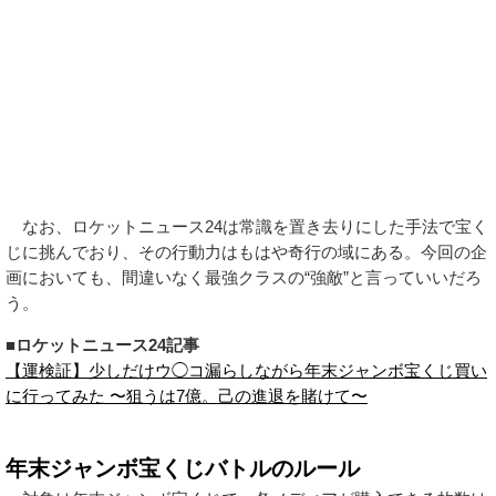
なお、ロケットニュース24は常識を置き去りにした手法で宝く
じに挑んでおり、その行動力はもはや奇行の域にある。今回の企
画においても、間違いなく最強クラスの“強敵”と言っていいだろ
う。
■ロケットニュース24記事
【運検証】少しだけウ◯コ漏らしながら年末ジャンボ宝くじ買い
に行ってみた 〜狙うは7億。己の進退を賭けて〜
年末ジャンボ宝くじバトルのルール