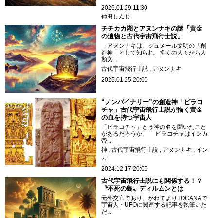
2026.01.29 11:30
仲田しんじ
チチカカ湖とアヌンナキの謎「黄金
の遺物と古代宇宙飛行士説」
アヌンナキは、シュメール文明の「創
造神」として知られ、多くの人々から人
類文...
古代宇宙飛行士説
アヌンナキ
2025.01.25 20:00
“ノンバイナリー”の創造神「ビラコ
チャ」古代宇宙飛行士説が描く黄金
の血を持つ宇宙人
「ビラコチャ」とう神の名を聞いたこと
があるだろうか。 ビラコチャはインカ
帝...
神
古代宇宙飛行士説
アヌンナキ
イン
カ
2024.12.17 20:00
古代宇宙飛行士説にも関係する！？
〝不死の島〟ディルムンとは
元外交官であり、かねてよりTOCANAで
宇宙人・UFOに関連する記事を執筆いた
だ...