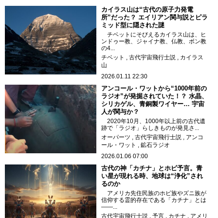
カイラス山は“古代の原子力発電
所”だった？ エイリアン関与説とピラ
ミッド型に隠された謎
チベットにそびえるカイラス山は、ヒ
ンドゥー教、ジャイナ教、仏教、ボン教
の4...
チベット
古代宇宙飛行士説
カイラス
山
2026.01.11 22:30
アンコール・ワットから“1000年前の
ラジオ”が発掘されていた！？ 水晶、
シリカゲル、青銅製ワイヤー… 宇宙
人が関与か？
2020年10月、1000年以上前の古代遺
跡で「ラジオ」らしきものが発見さ...
オーパーツ
古代宇宙飛行士説
アンコ
ール・ワット
鉱石ラジオ
2026.01.06 07:00
古代の神「カチナ」とホピ予言。青
い星が現れる時、地球は“浄化”され
るのか
アメリカ先住民族のホピ族やズニ族が
信仰する霊的存在である「カチナ」とは
――...
古代宇宙飛行士説
予言
カチナ
アメリ