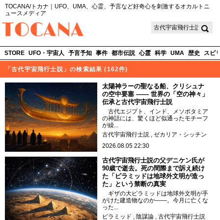
TOCANA/トカナ｜UFO、UMA、心霊、予言など好奇心を刺激するオカルトニ
ュースメディア
TOCANA
STORE
UFO・宇宙人
予言予知
事件
都市伝説
心霊
科学
UMA
歴史
スピ
「古代宇宙飛行士説」の検索結果 (162件)
太陽神ラーの聖なる船、クリシュナ
の空中要塞 —— 世界の「空の神々」
伝承と古代宇宙飛行士説
古代エジプト、インド、メソポタミア
の神話には、驚くほど似通ったモチーフ
が繰...
古代宇宙飛行士説
ゼカリア・シッチン
2026.08.05 22:30
古代宇宙飛行士説の父デニケン氏が
90歳で逝去。死の間際まで訴え続け
た「ピラミッドは地球外文明が造っ
た」という禁断の真実
ギザの大ピラミッドは地球外文明が手
がけた建造物なのか――。今月に亡くな
った...
ピラミッド
陰謀論
古代宇宙飛行士説