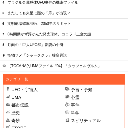
ブラジル金属球体UFO事件の機密ファイル
またしても火星に謎の「扉」が出現？
文明崩壊確率49%、2050年のリミット
6時間動かず浮かんだ発光球体、コロラド上空の謎
月面の「巨大UFO群」新説の中身
怪物ザメ「シャークジラ」核変異説
【TOCANA的UMAファイル #04】「タッツェルヴルム」
カテゴリ一覧
UFO・宇宙人
予言・予知
UMA
心霊
都市伝説
事件
歴史
科学
奇妙
スピリチュアル