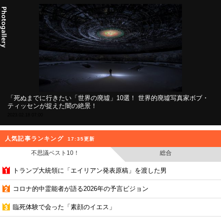
「死ぬまでに行きたい「世界の廃墟」10選！ 世界的廃墟写真家ボブ・
ティッセンが捉えた闇の絶景！
2023.02.18 07:00
人気記事ランキング
17:35更新
不思議ベスト10！
総合
トランプ大統領に「エイリアン発表原稿」を渡した男
コロナ的中霊能者が語る2026年の予言ビジョン
臨死体験で会った「素顔のイエス」