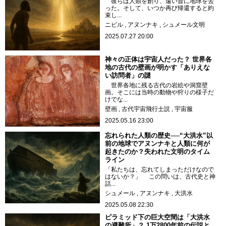
彼らは人類を創り、遠い昔に地球を去
った。そして、いつか再び帰還すると約
束し...
ニビル
アヌンナキ
シュメール文明
2025.07.27 20:00
神々の正体は宇宙人だった？ 世界各
地の古代の壁画が明かす「ありえな
い訪問者」の謎
世界各地に残る古代の岩絵や洞窟壁
画。そこには当時の動物や狩りの様子だ
けでな...
壁画
古代宇宙飛行士説
宇宙服
2025.05.16 23:00
忘れられた人類の歴史──“大洪水”以
前の地球でアヌンナキと人類に何が
起きたのか？失われた文明のタイム
ライン
「私たちは、忘れてしまっただけなので
はないか？」 この問いは、古代史と神
話...
シュメール
アヌンナキ
大洪水
2025.05.08 22:30
ピラミッド下の巨大空間は「大洪水
の避難所」？ 1万2800年前の伝説と