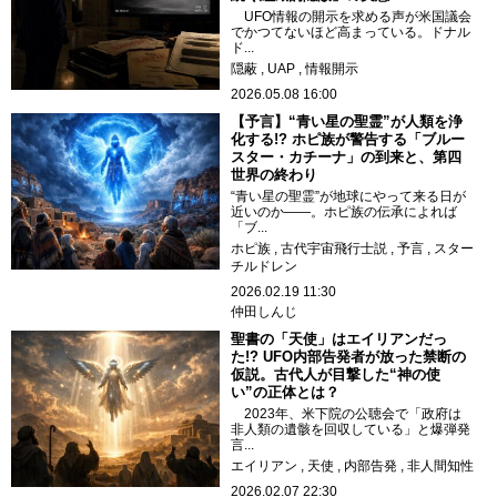
UFO情報の開示を求める声が米国議会
でかつてないほど高まっている。ドナル
ド...
隠蔽
UAP
情報開示
2026.05.08 16:00
【予言】“青い星の聖霊”が人類を浄
化する!? ホピ族が警告する「ブルー
スター・カチーナ」の到来と、第四
世界の終わり
“青い星の聖霊”が地球にやって来る日が
近いのか――。ホピ族の伝承によれば
「ブ...
ホピ族
古代宇宙飛行士説
予言
スター
チルドレン
2026.02.19 11:30
仲田しんじ
聖書の「天使」はエイリアンだっ
た!? UFO内部告発者が放った禁断の
仮説。古代人が目撃した“神の使
い”の正体とは？
2023年、米下院の公聴会で「政府は
非人類の遺骸を回収している」と爆弾発
言...
エイリアン
天使
内部告発
非人間知性
2026.02.07 22:30