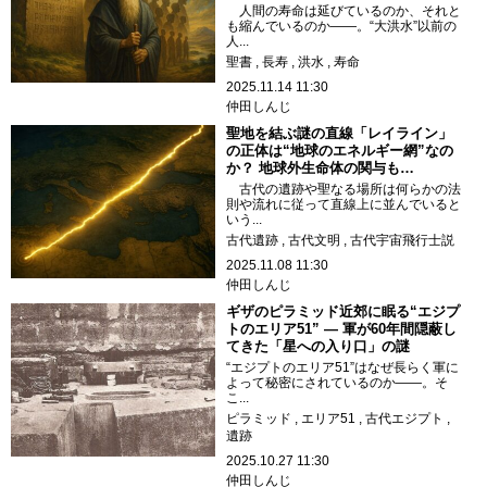
人間の寿命は延びているのか、それと
も縮んでいるのか――。“大洪水”以前の
人...
聖書
長寿
洪水
寿命
2025.11.14 11:30
仲田しんじ
聖地を結ぶ謎の直線「レイライン」
の正体は“地球のエネルギー網”なの
か？ 地球外生命体の関与も…
古代の遺跡や聖なる場所は何らかの法
則や流れに従って直線上に並んでいると
いう...
古代遺跡
古代文明
古代宇宙飛行士説
2025.11.08 11:30
仲田しんじ
ギザのピラミッド近郊に眠る“エジプ
トのエリア51” ― 軍が60年間隠蔽し
てきた「星への入り口」の謎
“エジプトのエリア51”はなぜ長らく軍に
よって秘密にされているのか――。そ
こ...
ピラミッド
エリア51
古代エジプト
遺跡
2025.10.27 11:30
仲田しんじ