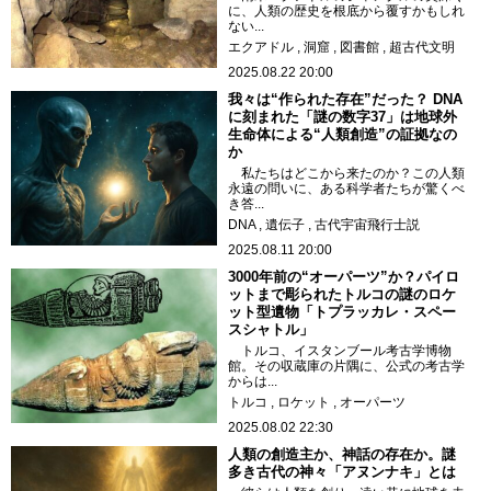
に、人類の歴史を根底から覆すかもしれ
ない...
エクアドル
洞窟
図書館
超古代文明
2025.08.22 20:00
我々は“作られた存在”だった？ DNA
に刻まれた「謎の数字37」は地球外
生命体による“人類創造”の証拠なの
か
私たちはどこから来たのか？この人類
永遠の問いに、ある科学者たちが驚くべ
き答...
DNA
遺伝子
古代宇宙飛行士説
2025.08.11 20:00
3000年前の“オーパーツ”か？パイロ
ットまで彫られたトルコの謎のロケ
ット型遺物「トプラッカレ・スペー
スシャトル」
トルコ、イスタンブール考古学博物
館。その収蔵庫の片隅に、公式の考古学
からは...
トルコ
ロケット
オーパーツ
2025.08.02 22:30
人類の創造主か、神話の存在か。謎
多き古代の神々「アヌンナキ」とは