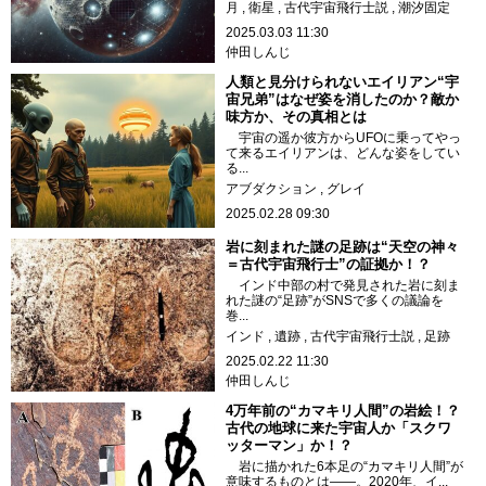
月
衛星
古代宇宙飛行士説
潮汐固定
2025.03.03 11:30
仲田しんじ
人類と見分けられないエイリアン“宇
宙兄弟”はなぜ姿を消したのか？敵か
味方か、その真相とは
宇宙の遥か彼方からUFOに乗ってやっ
て来るエイリアンは、どんな姿をしてい
る...
アブダクション
グレイ
2025.02.28 09:30
岩に刻まれた謎の足跡は“天空の神々
＝古代宇宙飛行士”の証拠か！？
インド中部の村で発見された岩に刻ま
れた謎の“足跡”がSNSで多くの議論を
巻...
インド
遺跡
古代宇宙飛行士説
足跡
2025.02.22 11:30
仲田しんじ
4万年前の“カマキリ人間”の岩絵！？
古代の地球に来た宇宙人か「スクワ
ッターマン」か！？
岩に描かれた6本足の“カマキリ人間”が
意味するものとは――。2020年、イ...