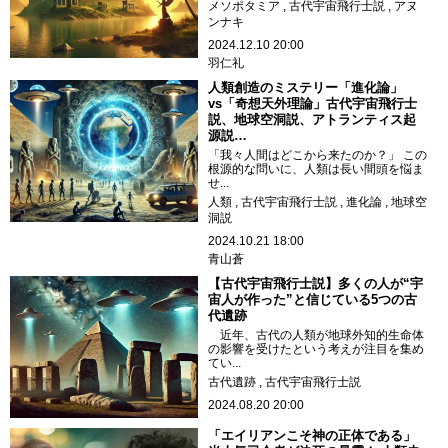
メソポタミア
古代宇宙飛行士説
アヌ
ンナキ
2024.12.10 20:00
羽仁礼
人類創造のミステリー「進化論」
vs「奇想天外理論」古代宇宙飛行士
説、地球空洞説、アトランティス起
源説…
「我々人間はどこから来たのか？」 この
根源的な問いに、人類は長い間頭を悩ま
せ...
人類
古代宇宙飛行士説
進化論
地球空
洞説
2024.10.21 18:00
青山蒼
【古代宇宙飛行士説】多くの人が“宇
宙人が作った”と信じている5つの古
代遺跡
近年、古代の人類が地球外知的生命体
の影響を受けたという考えが注目を集め
てい...
古代遺跡
古代宇宙飛行士説
2024.08.20 20:00
「エイリアンこそ神の正体である」