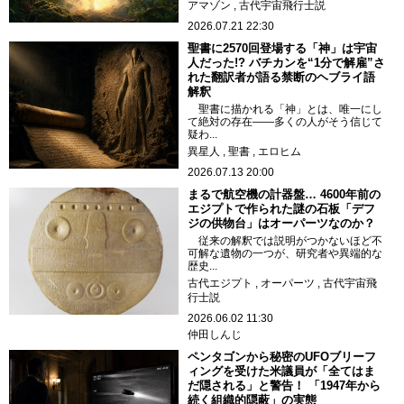
アマゾン
古代宇宙飛行士説
2026.07.21 22:30
聖書に2570回登場する「神」は宇宙
人だった!? バチカンを“1分で解雇”さ
れた翻訳者が語る禁断のヘブライ語
解釈
聖書に描かれる「神」とは、唯一にし
て絶対の存在——多くの人がそう信じて
疑わ...
異星人
聖書
エロヒム
2026.07.13 20:00
まるで航空機の計器盤… 4600年前の
エジプトで作られた謎の石板「デフ
ジの供物台」はオーパーツなのか？
従来の解釈では説明がつかないほど不
可解な遺物の一つが、研究者や異端的な
歴史...
古代エジプト
オーパーツ
古代宇宙飛
行士説
2026.06.02 11:30
仲田しんじ
ペンタゴンから秘密のUFOブリーフ
ィングを受けた米議員が「全てはま
だ隠される」と警告！ 「1947年から
続く組織的隠蔽」の実態