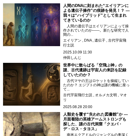
人間のDNAに刻まれた“エイリアンに
よる遺伝子操作”の痕跡を発見！？ ―
我々は“ハイブリッド”として生まれ
てきているのか
人間の遺伝子はエイリアンによって操
作されていたのか――。新たな研究で人
間の...
エイリアン
DNA
遺伝子
古代宇宙飛
行士説
2025.10.09 11:30
仲田しんじ
世界中に散らばる「空飛ぶ神」の
謎、古代遺跡は宇宙人の来訪を記録
していたのか？
古代マヤの王はロケットを操縦してい
たのか？ エジプトの神は謎の機械に座っ
て...
古代宇宙飛行士説
オルメカ文明
マオ
リ
2025.08.28 20:00
人類史を覆す“失われた図書館”か ―
月面着陸の英雄アームストロングも
探した、謎の古代洞窟「クエバ・
デ・ロス・タヨス」
南米エクアドルのジャングルの奥深く