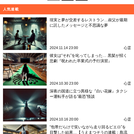
人気連載
現実と夢が交差するレストラン…叔父が最期
に託したメッセージと不思議な夢
2024.11.14 23:00
心霊
彼女は“それ”を叱ってしまった… 黒髪が招く
悲劇『呪われた卒業式の予行演習』
2024.10.30 23:00
心霊
深夜の国道に立つ異様な『白い花嫁』タクシ
ー運転手が語る“最恐”怪談
2024.10.16 20:00
心霊
“包帯だらけで笑いながら走り回るピエロ”を
目撃した結果…【うえまつそうの連載：島流