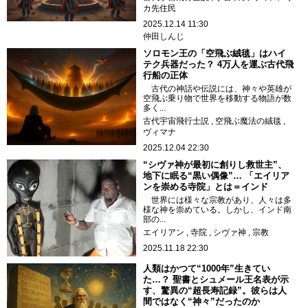
カ先住民
2025.12.14 11:30
仲田しんじ
ソロモン王の「空飛ぶ絨毯」はハイ
テク兵器だった？ 4万人を運ぶ古代飛
行船の正体
古代の神話や伝説には、神々や英雄が
空飛ぶ乗り物で世界を移動する物語が数
多く...
古代宇宙飛行士説
空飛ぶ魔法の絨毯
ヴィマナ
2025.12.04 22:30
“シヴァ神が最初に創りし救世主”、
地下に眠る“黒い偶像”… 「エイリア
ンを崇める寺院」とは＝インド
世界には様々な宗教があり、人々は多
様な神を崇めている。しかし、インド南
部の...
エイリアン
寺院
シヴァ神
宗教
2025.11.18 22:30
人類はかつて“1000年”生きてい
た…？ 聖書とシュメール王名表が示
す、驚異の“超長寿記録”。彼らは人
間ではなく“神々”だったのか