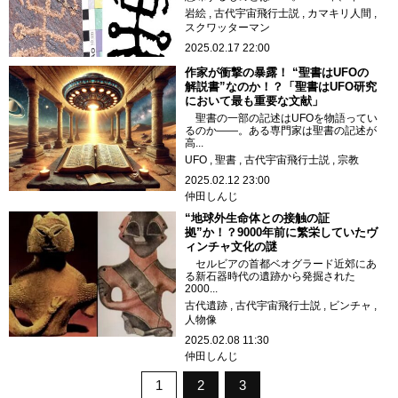
岩絵
古代宇宙飛行士説
カマキリ人間
スクワッターマン
2025.02.17 22:00
作家が衝撃の暴露！ “聖書はUFOの
解説書”なのか！？「聖書はUFO研究
において最も重要な文献」
聖書の一部の記述はUFOを物語ってい
るのか――。ある専門家は聖書の記述が
高...
UFO
聖書
古代宇宙飛行士説
宗教
2025.02.12 23:00
仲田しんじ
“地球外生命体との接触の証
拠”か！？9000年前に繁栄していたヴ
ィンチャ文化の謎
セルビアの首都ベオグラード近郊にあ
る新石器時代の遺跡から発掘された
2000...
古代遺跡
古代宇宙飛行士説
ビンチャ
人物像
2025.02.08 11:30
仲田しんじ
1
2
3