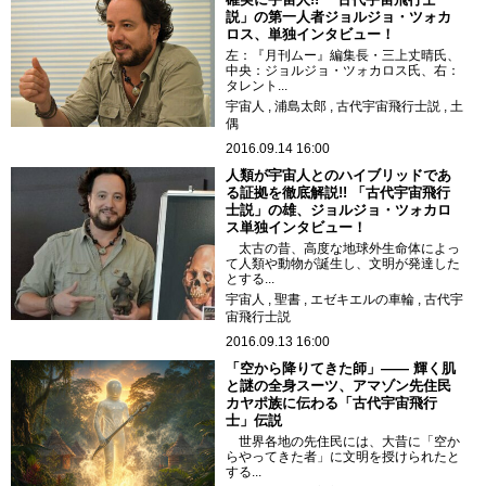
説」の第一人者ジョルジョ・ツォカ
ロス、単独インタビュー！
左：『月刊ムー』編集長・三上丈晴氏、
中央：ジョルジョ・ツォカロス氏、右：
タレント...
宇宙人
浦島太郎
古代宇宙飛行士説
土
偶
2016.09.14 16:00
人類が宇宙人とのハイブリッドであ
る証拠を徹底解説!! 「古代宇宙飛行
士説」の雄、ジョルジョ・ツォカロ
ス単独インタビュー！
太古の昔、高度な地球外生命体によっ
て人類や動物が誕生し、文明が発達した
とする...
宇宙人
聖書
エゼキエルの車輪
古代宇
宙飛行士説
2016.09.13 16:00
「空から降りてきた師」—— 輝く肌
と謎の全身スーツ、アマゾン先住民
カヤポ族に伝わる「古代宇宙飛行
士」伝説
世界各地の先住民には、大昔に「空か
らやってきた者」に文明を授けられたと
する...