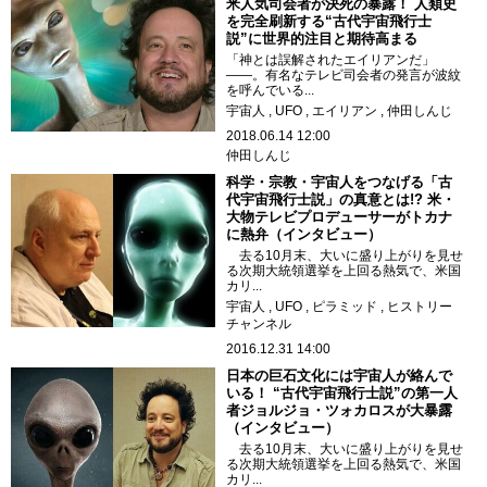
米人気司会者が決死の暴露！ 人類史
を完全刷新する“古代宇宙飛行士
説”に世界的注目と期待高まる
「神とは誤解されたエイリアンだ」
――。有名なテレビ司会者の発言が波紋
を呼んでいる...
宇宙人
UFO
エイリアン
仲田しんじ
2018.06.14 12:00
仲田しんじ
科学・宗教・宇宙人をつなげる「古
代宇宙飛行士説」の真意とは!? 米・
大物テレビプロデューサーがトカナ
に熱弁（インタビュー）
去る10月末、大いに盛り上がりを見せ
る次期大統領選挙を上回る熱気で、米国
カリ...
宇宙人
UFO
ピラミッド
ヒストリー
チャンネル
2016.12.31 14:00
日本の巨石文化には宇宙人が絡んで
いる！ “古代宇宙飛行士説”の第一人
者ジョルジョ・ツォカロスが大暴露
（インタビュー）
去る10月末、大いに盛り上がりを見せ
る次期大統領選挙を上回る熱気で、米国
カリ...