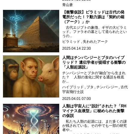
青山蒼
【衝撃仮説】ピラミッドは古代の発
電所だった！？動力源は「契約の箱
（アーク）」か
古代エジプトの象徴、ギザの大ピラミ
ッド。ファラオの墓として造られたとい
うの...
ピラミッド
失われたアーク
2025.04.14 22:30
人間はチンパンジーとブタのハイブ
リッド？ 遺伝学者が提唱する衝撃の
「人類起源説」
チンパンジーとブタの“融合”から生まれ
た？ 人類の進化に関する通説を根底
か...
ハイブリッド
ブタ
チンパンジー
古代
宇宙飛行士説
2025.04.01 07:00
人類は宇宙人に“設計”された？「RH
マイナス血液型」に秘められた衝撃
の仮説
私たち人類の起源には、まだ多くの謎
が残されている。その中でも一部の研究
者や...