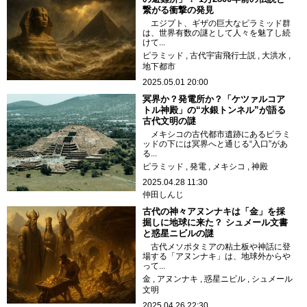
繋がる衝撃の発見
エジプト、ギザの巨大なピラミッド群
は、世界有数の謎として人々を魅了し続
けて...
ピラミッド
古代宇宙飛行士説
大洪水
地下都市
2025.05.01 20:00
冥界か？発電所か？「ケツァルコア
トル神殿」の“水銀トンネル”が語る
古代文明の謎
メキシコの古代都市遺跡にあるピラミ
ッドの下には冥界へと通じる“入口”があ
る...
ピラミッド
発電
メキシコ
神殿
2025.04.28 11:30
仲田しんじ
古代の神々アヌンナキは「金」を採
掘しに地球に来た？ シュメール文書
と惑星ニビルの謎
古代メソポタミアの粘土板や神話に登
場する「アヌンナキ」は、地球外からや
って...
金
アヌンナキ
惑星ニビル
シュメール
文明
2025.04.26 22:30