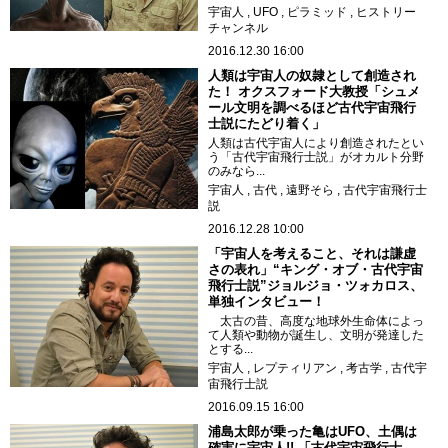
宇宙人
UFO
ピラミッド
ヒストリー
チャンネル
2016.12.30 16:00
人類は宇宙人の奴隷として創造され
た！ オクスフォード大教授「シュメ
ール文明を調べるほど古代宇宙飛行
士説にたどり着く」
人類は古代宇宙人により創造されたとい
う「古代宇宙飛行士説」がオカルト分野
のみなら...
宇宙人
古代
遠野そら
古代宇宙飛行士
説
2016.12.28 10:00
「宇宙人を考えること、それは謙虚
さの表れ」“キング・オブ・古代宇宙
飛行士説”ジョルジョ・ツォカロス、
単独インタビュー！
太古の昔、高度な地球外生命体によっ
て人類や動物が誕生し、文明が発達した
とする...
宇宙人
レプティリアン
考古学
古代宇
宙飛行士説
2016.09.15 16:00
浦島太郎が乗った亀はUFO、土偶は
確実に宇宙人!! 「古代宇宙飛行士