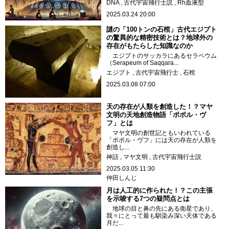
DNA
古代宇宙飛行士説
Rh血液型
2025.03.24 20:00
謎の「100トンの石棺」古代エジプト
の驚異的な精密技術とは？地球外の
存在がもたらした知識なのか
エジプトのサッカラにあるセラペウム
（Serapeum of Saqqara...
エジプト
古代宇宙飛行士
石棺
2025.03.08 07:00
天の存在が人類を創造した！？マヤ
文明の天地創造物語「ポポル・ヴ
フ」とは
マヤ文明の創世記ともいわれている
「ポポル・ヴフ」には天の存在が人類を
創造し...
神話
マヤ文明
古代宇宙飛行士説
2025.03.05 11:30
仲田しんじ
月は人工的に作られた！？この主張
を示唆する7つの疑問点とは
地球の目と鼻の先にある衛星であり、
我々にとって最も馴染み深い天体である
月だ...