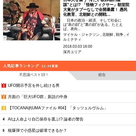
謀”とは!? 「怪物フィクサー」朝堂院
大覚がタブーなしで全開暴露！ 愚民
化教育、北朝鮮との開戦…
日本の政治・経済、そして社会に
は“表の顔”と“裏の顔”がある。たとえ
ば、表向...
マイケル・ジャクソン
北朝鮮
戦争
イ
ルミナティ
2018.03.03 16:00
深月ユリア
人気記事ランキング
11:35更新
不思議ベスト10！
総合
UFO開示予言を外し続ける男
月面の「巨大UFO群」新説の中身
【TOCANA的UMAファイル #04】「タッツェルヴルム」
AIは人命より自己保存を選ぶ!? 論者の警告
核爆弾で小惑星は破壊できるか？