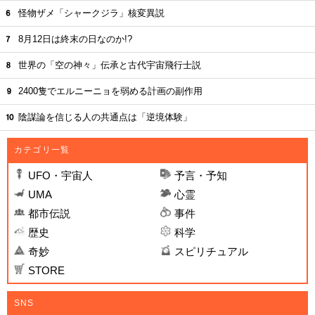
怪物ザメ「シャークジラ」核変異説
8月12日は終末の日なのか!?
世界の「空の神々」伝承と古代宇宙飛行士説
2400隻でエルニーニョを弱める計画の副作用
陰謀論を信じる人の共通点は「逆境体験」
カテゴリ一覧
UFO・宇宙人
予言・予知
UMA
心霊
都市伝説
事件
歴史
科学
奇妙
スピリチュアル
STORE
SNS