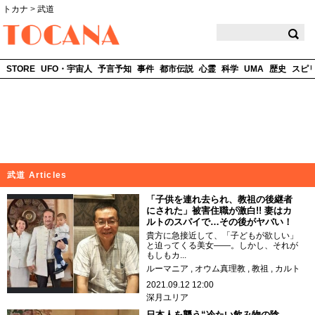
トカナ
>
武道
TOCANA
STORE
UFO・宇宙人
予言予知
事件
都市伝説
心霊
科学
UMA
歴史
スピ
武道 Articles
「子供を連れ去られ、教祖の後継者
にされた」被害住職が激白!! 妻はカ
ルトのスパイで…その後がヤバい！
貴方に急接近して、「子どもが欲しい」
と迫ってくる美女――。しかし、それが
もしもカ...
ルーマニア
オウム真理教
教祖
カルト
2021.09.12 12:00
深月ユリア
日本人を襲う“冷たい飲み物の陰