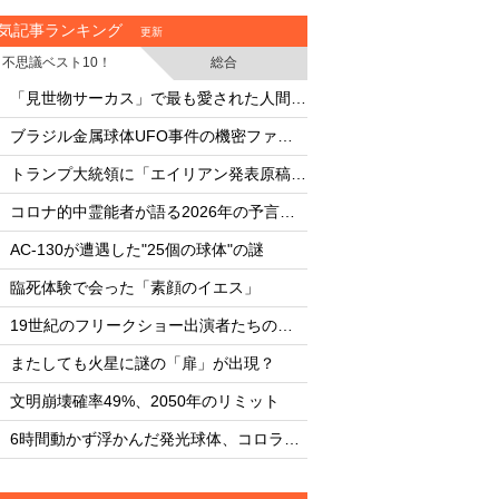
気記事ランキング
更新
不思議ベスト10！
総合
・
・
「見世物サーカス」で最も愛された人間5選
・
・
ブラジル金属球体UFO事件の機密ファイル
・
・
トランプ大統領に「エイリアン発表原稿」を渡した男
・
・
コロナ的中霊能者が語る2026年の予言ビジョン
・
・
AC-130が遭遇した"25個の球体"の謎
AC-130が遭遇した"
・
・
臨死体験で会った「素顔のイエス」
臨死体験で会った「
・
・
19世紀のフリークショー出演者たちの実態
・
・
またしても火星に謎の「扉」が出現？
またしても火星に謎
・
・
文明崩壊確率49%、2050年のリミット
文明崩壊確率49%、2
・
・
6時間動かず浮かんだ発光球体、コロラド上空の謎