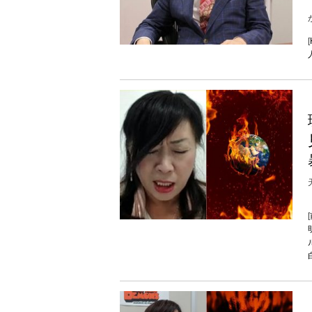
が
[
[