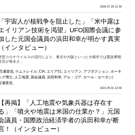
2026.07.29 12:30
「宇宙人が核戦争を阻止した」「米中露は
エイリアン技術を渇望」UFO国際会議に参
加した元国会議員の浜田和幸が明かす真実
（インタビュー）
新型コロナウイルスの流行により、東京や大阪といった大都市では緊急事態
宣言が発令さ...
百瀬直也
,
ケムトレイル
,
CIA
,
エリア51
,
エイリアン
,
アブダクション
,
ホーキ
ング博士
,
人工地震
,
国会議員
,
浜田和幸
,
アル・ゴア
,
カール・セーガン
]
百瀬直也
2021.05.01 12:00
【再掲】「人工地震や気象兵器は存在す
る」「噴火や地震は米国の仕業か？」元国
会議員・国際政治経済学者の浜田和幸が断
言！（インタビュー）