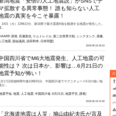
新潟地震「安倍の人工地震説」がSNSでデ
マ拡散する異常事態！ 誰も知らない人工
地震の真実を今こそ暴露！
18日（火）22時22分、新潟県で最大震度6強を観測する地震が発生した。
...
HAARP
,
原発
,
百瀬直也
,
ケムトレイル
,
第二次世界大戦
,
シンクタンク
,
原爆
,
人工地震
,
国会議員
,
浜田和幸
,
日米同盟
]
2019.06.19 18:10
中国四川省でM6大地震発生、人工地震の可
能性は？ 次は日本か、影響は…6月21日の
地震予知が怖い！
カ
6月17日現地時間午後10時55分、中国四川省でマグニチュード6.0の強い地
震が...
地震予知
,
地震
,
人工地震
,
中国四川省
,
6月21日
,
地震予言
,
誘発
]
2019.06.18 15:30
「北海道地震は人災」鳩山由紀夫氏が言及