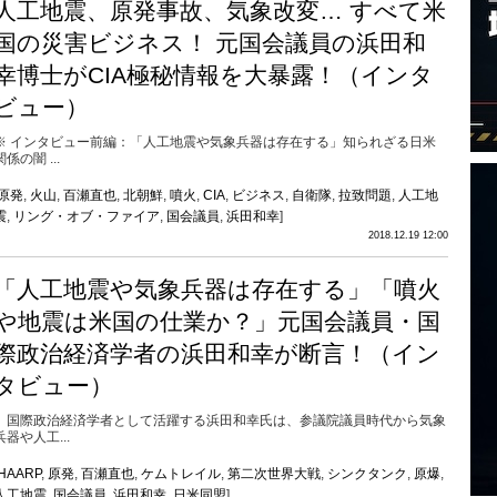
人工地震、原発事故、気象改変… すべて米
国の災害ビジネス！ 元国会議員の浜田和
幸博士がCIA極秘情報を大暴露！（インタ
ビュー）
※ インタビュー前編：「人工地震や気象兵器は存在する」知られざる日米
関係の闇 ...
原発
,
火山
,
百瀬直也
,
北朝鮮
,
噴火
,
CIA
,
ビジネス
,
自衛隊
,
拉致問題
,
人工地
震
,
リング・オブ・ファイア
,
国会議員
,
浜田和幸
]
2018.12.19 12:00
「人工地震や気象兵器は存在する」「噴火
や地震は米国の仕業か？」元国会議員・国
際政治経済学者の浜田和幸が断言！（イン
タビュー）
国際政治経済学者として活躍する浜田和幸氏は、参議院議員時代から気象
兵器や人工...
HAARP
,
原発
,
百瀬直也
,
ケムトレイル
,
第二次世界大戦
,
シンクタンク
,
原爆
,
人工地震
,
国会議員
,
浜田和幸
,
日米同盟
]