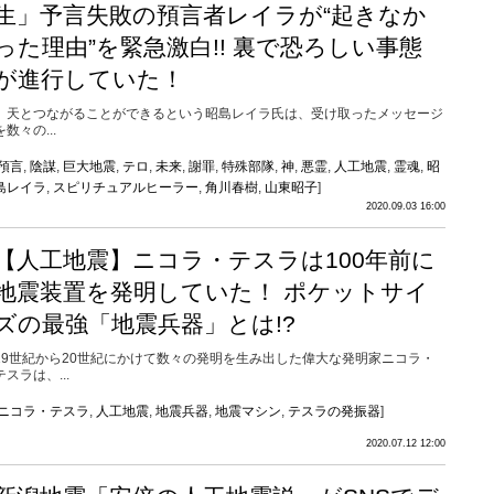
生」予言失敗の預言者レイラが“起きなか
った理由”を緊急激白!! 裏で恐ろしい事態
が進行していた！
天とつながることができるという昭島レイラ氏は、受け取ったメッセージ
を数々の...
預言
,
陰謀
,
巨大地震
,
テロ
,
未来
,
謝罪
,
特殊部隊
,
神
,
悪霊
,
人工地震
,
霊魂
,
昭
島レイラ
,
スピリチュアルヒーラー
,
角川春樹
,
山東昭子
]
2020.09.03 16:00
【人工地震】ニコラ・テスラは100年前に
地震装置を発明していた！ ポケットサイ
ズの最強「地震兵器」とは!?
19世紀から20世紀にかけて数々の発明を生み出した偉大な発明家ニコラ・
テスラは、...
ニコラ・テスラ
,
人工地震
,
地震兵器
,
地震マシン
,
テスラの発振器
]
2020.07.12 12:00