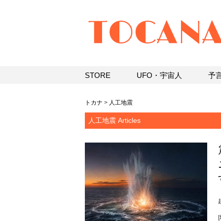
STORE
UFO・宇宙人
予
トカナ
>
人工地震
人工地震 Articles
[