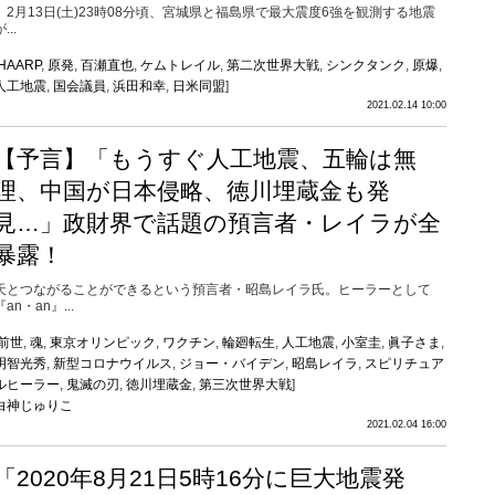
2月13日(土)23時08分頃、宮城県と福島県で最大震度6強を観測する地震
...
HAARP
,
原発
,
百瀬直也
,
ケムトレイル
,
第二次世界大戦
,
シンクタンク
,
原爆
,
人工地震
,
国会議員
,
浜田和幸
,
日米同盟
]
2021.02.14 10:00
【予言】「もうすぐ人工地震、五輪は無
理、中国が日本侵略、徳川埋蔵金も発
見…」政財界で話題の預言者・レイラが全
暴露！
天とつながることができるという預言者・昭島レイラ氏。ヒーラーとして
『an・an』...
前世
,
魂
,
東京オリンピック
,
ワクチン
,
輪廻転生
,
人工地震
,
小室圭
,
眞子さま
,
明智光秀
,
新型コロナウイルス
,
ジョー・バイデン
,
昭島レイラ
,
スピリチュア
ルヒーラー
,
鬼滅の刃
,
徳川埋蔵金
,
第三次世界大戦
]
白神じゅりこ
2021.02.04 16:00
「2020年8月21日5時16分に巨大地震発