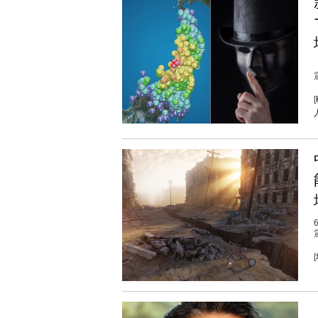
震
[
[