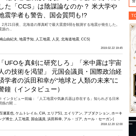
した「CCS」は陰謀論なのか？ 米大学や
地震学者も警告、国会質問も!?
T
2月21日夜、北海道の厚真町で最大震度6弱を観測する地震が発生した。
震源の...
鳩山由紀夫
,
地震予知
,
人工地震
,
人災
,
北海道地震
,
CCS
]
2019.02.22 19:45
「UFOを真剣に研究しろ」「米中露は宇宙
人の技術を渇望」 元国会議員・国際政治経
済学者の浜田和幸が“地球と人類の未来”に
警鐘（インタビュー）
※ インタビュー前編：「人工地震や気象兵器は存在する」知られざる日米
関係の闇 ...
百瀬直也
,
ケムトレイル
,
CIA
,
エリア51
,
エイリアン
,
アブダクション
,
ホーキ
ング博士
,
人工地震
,
国会議員
,
浜田和幸
,
アル・ゴア
,
カール・セーガン
]
2018.12.20 12:00