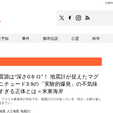
Late
TOCANA
TOCANAのFacebookはこち
TOCANAのinstagra
TOCANAのRS
言予知
事件
都市伝説
心霊
科学
震源は“深さ0キロ”！ 地震計が捉えたマグ
ニチュード3.9の「実験的爆発」の不気味
すぎる正体とは＝米東海岸
アメリカ東海岸の沖合で今、地震計だけが知っている「何か」が繰り返し
起きてい...
地震
,
人工地震
,
地震計
]