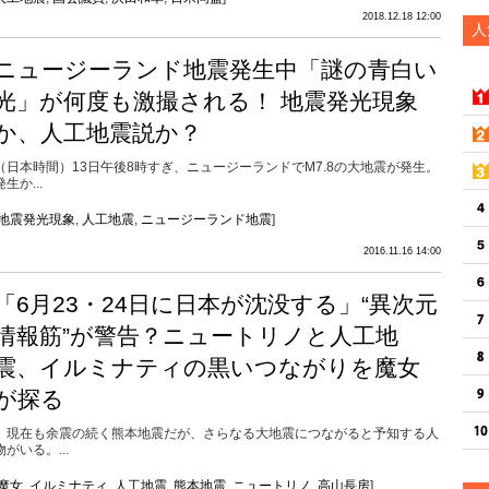
2018.12.18 12:00
人
ニュージーランド地震発生中「謎の青白い
光」が何度も激撮される！ 地震発光現象
か、人工地震説か？
（日本時間）13日午後8時すぎ、ニュージーランドでM7.8の大地震が発生。
発生か...
地震発光現象
,
人工地震
,
ニュージーランド地震
]
2016.11.16 14:00
「6月23・24日に日本が沈没する」“異次元
情報筋”が警告？ニュートリノと人工地
震、イルミナティの黒いつながりを魔女
が探る
現在も余震の続く熊本地震だが、さらなる大地震につながると予知する人
物がいる。...
魔女
,
イルミナティ
,
人工地震
,
熊本地震
,
ニュートリノ
,
高山長房
]