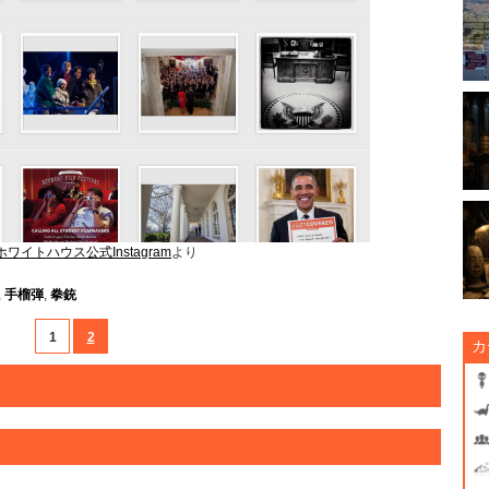
ホワイトハウス公式Instagram
より
,
手榴弾
,
拳銃
1
2
カ