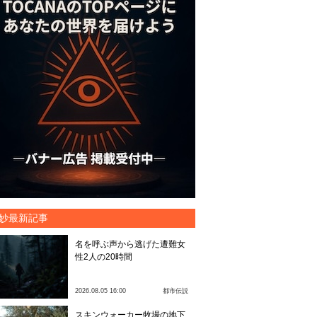
妙最新記事
名を呼ぶ声から逃げた遭難女
性2人の20時間
2026.08.05 16:00
都市伝説
スキンウォーカー牧場の地下