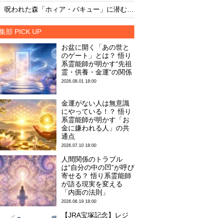
・
・
呪われた森「ホィア・バキュー」に潜む10の謎！
文明崩壊確率49%、2
集部 PICK UP
お盆に開く「あの世と
のゲート」とは？ 悟り
系霊能師が明かす“先祖
霊・供養・金運”の関係
2026.08.01 18:00
金運がない人は無意識
にやっている！？ 悟り
系霊能師が明かす「お
金に嫌われる人」の共
通点
2026.07.10 18:00
人間関係のトラブル
は“自分の中の凹”が呼び
寄せる？ 悟り系霊能師
が語る現実を変える
「内面の法則」
2026.06.19 18:00
【JRA宝塚記念】レジ