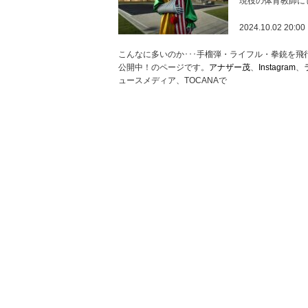
現役の体育教師に
2024.10.02 20:00
こんなに多いのか･･･手榴弾・ライフル・拳銃を飛行
公開中！のページです。
アナザー茂
、
Instagram
、
ュースメディア、TOCANAで