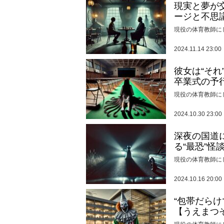
現実と夢が
ージと不思
現役の体育教師に
2024.11.14 23:00
彼女は“そ
卒業式の予
現役の体育教師に
2024.10.30 23:00
深夜の国道
る“最恐”怪
現役の体育教師に
2024.10.16 20:00
“包帯だら
【うえまつ