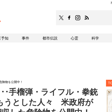
TOCANA
TOCANAのFacebookはこち
TOCANAのinstagra
TOCANAのRS
言予知
事件
都市伝説
心霊
科学
した危険物を公開中！
T
･･手榴弾・ライフル・拳銃
もうとした人々 米政府が