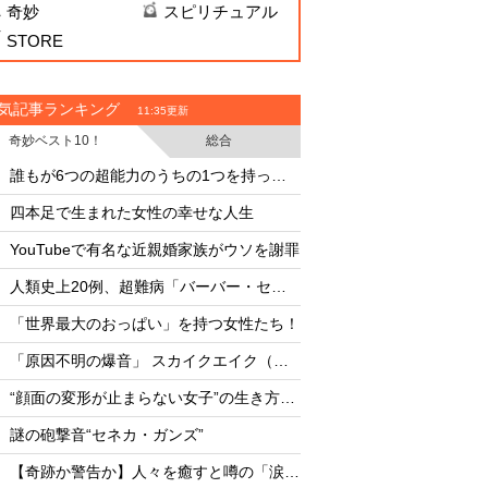
奇妙
スピリチュアル
STORE
気記事ランキング
11:35更新
奇妙ベスト10！
総合
・
・
誰もが6つの超能力のうちの1つを持っている？
・
・
四本足で生まれた女性の幸せな人生
・
・
YouTubeで有名な近親婚家族がウソを謝罪
AC-130が遭遇した"
・
・
人類史上20例、超難病「バーバー・セイ症候群」の女性
5000人調査「不思
・
・
「世界最大のおっぱい」を持つ女性たち！
AI設計ウイルス16
・
・
「原因不明の爆音」 スカイクエイク（空震）の正体とは
・
・
“顔面の変形が止まらない女子”の生き方に世界が感動
・
・
謎の砲撃音“セネカ・ガンズ”
臨死体験で会った「
・
・
【奇跡か警告か】人々を癒すと噂の「涙する聖画」