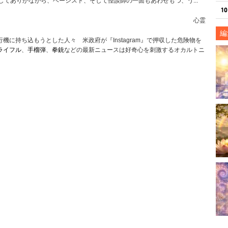
してありがながら、ベーシスト、そして怪談師の一面もあわせもつ、う...
心霊
編
機に持ち込もうとした人々 米政府が『Instagram』で押収した危険物を
ライフル
、
手榴弾
、
拳銃
などの最新ニュースは好奇心を刺激するオカルトニ