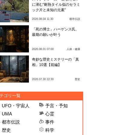
に潜む“耐熱タイル似のセラミ
ック片と未知の元素”
2026.08.04 11:30
都市伝説
「死の博士」ハーゲンス氏、
最期の願いが叶う
2026.08.01 07:00
人体・健康
奇妙な歴史ミステリーの「真
相」10選【前編】
2026.07.30 22:30
歴史
テゴリ一覧
UFO・宇宙人
予言・予知
UMA
心霊
都市伝説
事件
歴史
科学