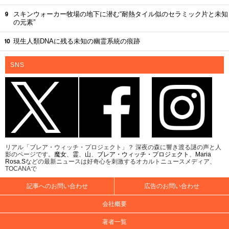
スキンウォーカー牧場の地下に潜む“耐熱タイル似のセラミック片と未知
の元素”
現生人類DNAに残る未知の幽霊系統の痕跡
SNS
リアル「ブレア・ウィッチ・プロジェクト」？ 深夜の森に響き渡る謎の声と人
影のページです。
魔女
、
霊
、
山
、
ブレア・ウィッチ・プロジェクト
、
Maria
Rosa.S
などの最新ニュースは好奇心を刺激するオカルトニュースメディア、
TOCANAで
記事へのお問い合わせ
広告のお問い合わせ
会社概要
著者一覧