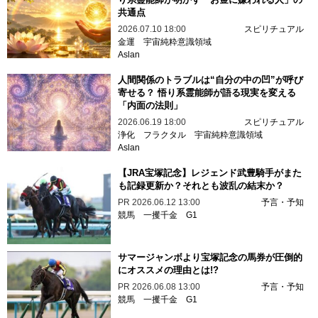
共通点
2026.07.10 18:00
スピリチュアル
金運
宇宙純粋意識領域
Aslan
人間関係のトラブルは“自分の中の凹”が呼び
寄せる？ 悟り系霊能師が語る現実を変える
「内面の法則」
2026.06.19 18:00
スピリチュアル
浄化
フラクタル
宇宙純粋意識領域
Aslan
【JRA宝塚記念】レジェンド武豊騎手がまた
も記録更新か？それとも波乱の結末か？
PR
2026.06.12 13:00
予言・予知
競馬
一攫千金
G1
サマージャンボより宝塚記念の馬券が圧倒的
にオススメの理由とは!?
PR
2026.06.08 13:00
予言・予知
競馬
一攫千金
G1