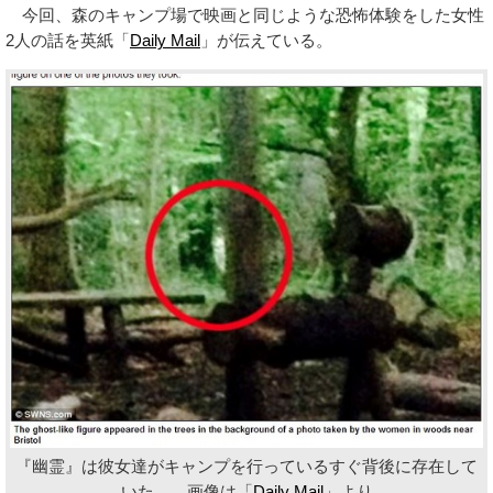
今回、森のキャンプ場で映画と同じような恐怖体験をした女性
2人の話を英紙「
Daily Mail
」が伝えている。
『幽霊』は彼女達がキャンプを行っているすぐ背後に存在して
いた… 画像は「
Daily Mail
」より