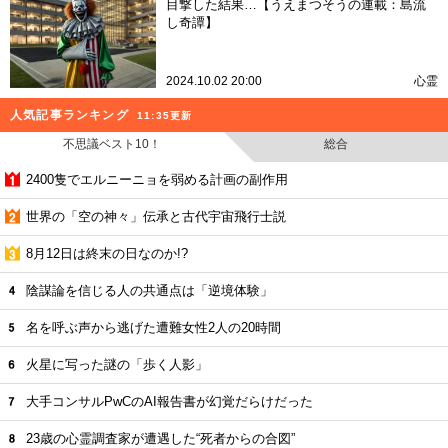
目撃した結果…【うえまつそうの連載：島流
し奇譚】
2024.10.02 20:00
心霊
人気記事ランキング
11:35更新
不思議ベスト10！
総合
2400隻でエルニーニョを弱める計画の副作用
世界の「空の神々」伝承と古代宇宙飛行士説
8月12日は終末の日なのか!?
陰謀論を信じる人の共通点は「逆境体験」
名を呼ぶ声から逃げた遭難女性2人の20時間
火星に写った謎の「歩く人影」
大手コンサルPwCのAI報告書が幻覚だらけだった
23歳の心霊調査家が遭遇した“死者からの合図”