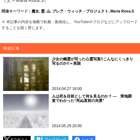
（文＝Maria Rosa.S）
関連キーワード：
魔女
,
霊
,
山
,
ブレア・ウィッチ・プロジェクト
,
Maria Rosa.S
※ 本記事の内容を無断で転載・動画化し、YouTubeやブログなどにアップロード
することを固く禁じます。
関連記事
少女の幽霊が写った心霊写真!!こんなにくっきり
写るのか!!＝英国
2014.04.27 16:00
人は死を目前として何を見るのか？ ― 実地調
査でわかった“死ぬ直前の光景”
2014.05.29 20:00
Xでポスト