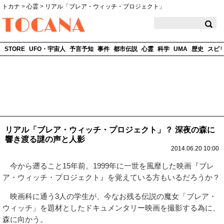
トカナ
>
心霊
>
リアル「ブレア・ウィッチ・プロジェクト」
TOCANA
STORE
UFO・宇宙人
予言予知
事件
都市伝説
心霊
科学
UMA
歴史
スピ
リアル「ブレア・ウィッチ・プロジェクト」？ 深夜の森に
響き渡る謎の声と人影
2014.06.20 10:00
今から遡ること15年前。1999年に一世を風靡した映画『ブレ
ア・ウィッチ・プロジェクト』を覚えている方もいるだろうか？
映画科に通う3人の学生が、今なお残る伝説の魔女「ブレア・
ウィッチ」を題材としたドキュメンタリー映画を撮影する為に、
森に向かう。