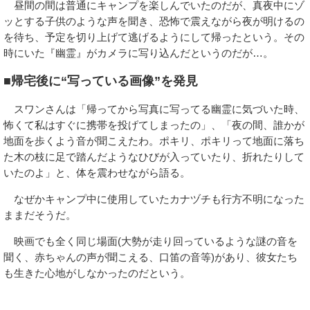
昼間の間は普通にキャンプを楽しんでいたのだが、真夜中にゾ
ッとする子供のような声を聞き、恐怖で震えながら夜が明けるの
を待ち、予定を切り上げて逃げるようにして帰ったという。その
時にいた『幽霊』がカメラに写り込んだというのだが…。
■帰宅後に“写っている画像”を発見
スワンさんは「帰ってから写真に写ってる幽霊に気づいた時、
怖くて私はすぐに携帯を投げてしまったの」、「夜の間、誰かが
地面を歩くよう音が聞こえたわ。ポキリ、ポキリって地面に落ち
た木の枝に足で踏んだようなひびが入っていたり、折れたりして
いたのよ」と、体を震わせながら語る。
なぜかキャンプ中に使用していたカナヅチも行方不明になった
ままだそうだ。
映画でも全く同じ場面(大勢が走り回っているような謎の音を
聞く、赤ちゃんの声が聞こえる、口笛の音等)があり、彼女たち
も生きた心地がしなかったのだという。