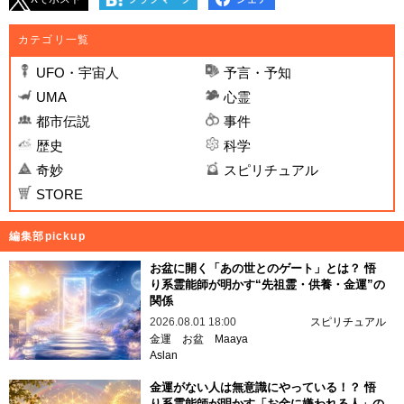
カテゴリ一覧
UFO・宇宙人
予言・予知
UMA
心霊
都市伝説
事件
歴史
科学
奇妙
スピリチュアル
STORE
編集部pickup
お盆に開く「あの世とのゲート」とは？ 悟
り系霊能師が明かす“先祖霊・供養・金運”の
関係
2026.08.01 18:00
スピリチュアル
金運
お盆
Maaya
Aslan
金運がない人は無意識にやっている！？ 悟
り系霊能師が明かす「お金に嫌われる人」の