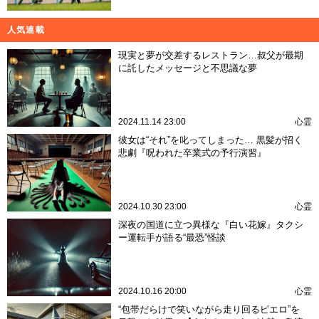
人気連載
現実と夢が交差するレストラン…叔父が最期
に託したメッセージと不思議な夢
2024.11.14 23:00
心霊
彼女は“それ”を叱ってしまった… 黒髪が招く
悲劇『呪われた卒業式の予行演習』
2024.10.30 23:00
心霊
深夜の国道に立つ異様な『白い花嫁』タクシ
ー運転手が語る“最恐”怪談
2024.10.16 20:00
心霊
“包帯だらけで笑いながら走り回るピエロ”を