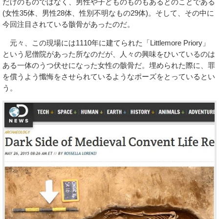
だけのものではなく、男性や子どものものもあるとのことである
(女性35体、男性28体、性別不明なもの29体)。そして、その中に
今回注目されている骸骨があったのだ。
元々、この現場には1110年に建てられた「Littlemore Priory」
という尼僧院があった所なのだが、人々の興味をひいているのは
ある一体のうつ伏せになった女性の骸骨だ。埋められた際に、罪
を償うよう懺悔をさせられているようなポーズをとっているとい
う。