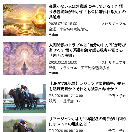
金運がない人は無意識にやっている！？ 悟
り系霊能師が明かす「お金に嫌われる人」の
共通点
2026.07.10 18:00
スピリチュアル
金運
宇宙純粋意識領域
Aslan
人間関係のトラブルは“自分の中の凹”が呼び
寄せる？ 悟り系霊能師が語る現実を変える
「内面の法則」
2026.06.19 18:00
スピリチュアル
浄化
フラクタル
宇宙純粋意識領域
Aslan
【JRA宝塚記念】レジェンド武豊騎手がまた
も記録更新か？それとも波乱の結末か？
PR
2026.06.12 13:00
予言・予知
競馬
一攫千金
G1
サマージャンボより宝塚記念の馬券が圧倒的
にオススメの理由とは!?
PR
2026.06.08 13:00
予言・予知