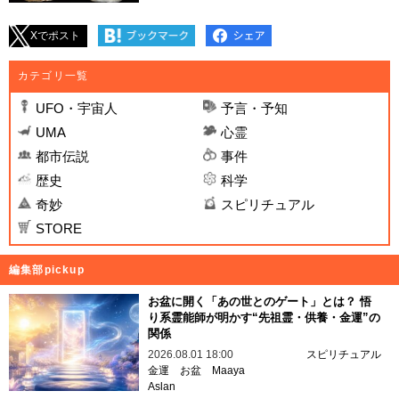
Xでポスト
カテゴリ一覧
UFO・宇宙人
予言・予知
UMA
心霊
都市伝説
事件
歴史
科学
奇妙
スピリチュアル
STORE
編集部pickup
お盆に開く「あの世とのゲート」とは？ 悟
り系霊能師が明かす“先祖霊・供養・金運”の
関係
2026.08.01 18:00
スピリチュアル
金運
お盆
Maaya
Aslan