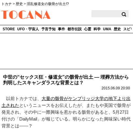
トカナ
>
歴史
>
淫乱修道女の骸骨が出土!?
TOCANA
STORE
UFO・宇宙人
予言予知
事件
都市伝説
心霊
科学
UMA
歴史
スピ
中世の“セックス狂・修道女”の骸骨が出土 ― 埋葬方法から
判明したスキャンダラスな背景とは？
2015.06.09 20:00
以前トカナでは、
大量の骸骨がケンブリッジ大学の地下より出
土された
というニュースをお伝えしたが、またもや英国で骸骨が
発見され、その中に一際興味を惹かれる骸骨があると、5月27日
付けの「DailyMail」が報じている。明らかになった興味深い時代
背景とは――？