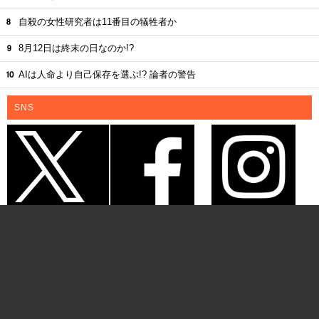
自殺の女性研究者は11番目の犠牲者か
8月12日は終末の日なのか!?
AIは人命より自己保存を選ぶ!? 論者の警告
SNS
中世の“セックス狂・修道女”の骸骨が出土 ― 埋葬方法から判明したスキャンダ
ラスな背景とは？のページです。
セックス
、
骸骨
、
中世
、
発掘
、
Maria Rosa.S
などの最新ニュースは好奇心を刺激するオカルトニュースメディア、TOCANA
で
記事へのお問い合わせ
広告のお問い合わせ
会社概要