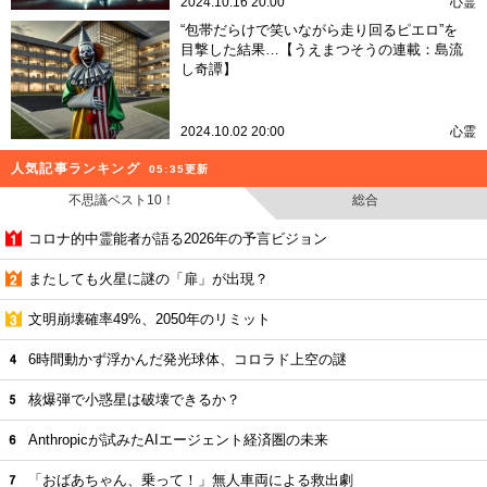
2024.10.16 20:00
心霊
“包帯だらけで笑いながら走り回るピエロ”を
目撃した結果…【うえまつそうの連載：島流
し奇譚】
2024.10.02 20:00
心霊
人気記事ランキング
05:35更新
不思議ベスト10！
総合
コロナ的中霊能者が語る2026年の予言ビジョン
またしても火星に謎の「扉」が出現？
文明崩壊確率49%、2050年のリミット
6時間動かず浮かんだ発光球体、コロラド上空の謎
核爆弾で小惑星は破壊できるか？
Anthropicが試みたAIエージェント経済圏の未来
「おばあちゃん、乗って！」無人車両による救出劇