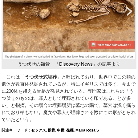
うつ伏せの骸骨 「
Discovery News
」の記事より
これは「
うつ伏せ式埋葬
」と呼ばれており、世界中でこの類の
遺体が数百体発掘されているが、特にイギリスでは多く、今まで
に200体を超える骨格が発見されている。専門家はこれらの「う
つ伏せのものは、罪人として埋葬されている印であることが多
い」と指摘。その場合の埋葬場所は墓地の隅で、墓穴は浅く掘ら
れており棺もない。魔女や罪人が埋葬される際にこの形がとられ
ていたという。
関連キーワード：
セックス
,
骸骨
,
中世
,
発掘
,
Maria Rosa.S