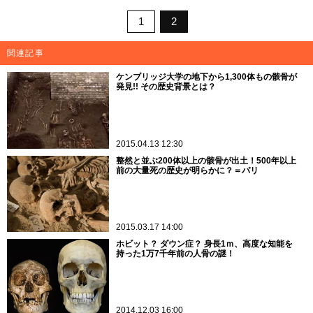
1
2
関連記事
ケンブリッジ大学の地下から1,300体もの骸骨が
発見!! その歴史背景とは？
2015.04.13 12:30
整然と並ぶ200体以上の骸骨が出土！500年以上
前の大量死の歴史が明らかに？＝パリ
2015.03.17 14:00
ホビット？ ダウン症？ 身長1ｍ、高度な知能を
持った1万7千年前の人骨の謎！
2014.12.03 16:00