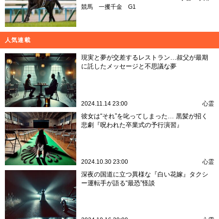
競馬
一攫千金
G1
人気連載
現実と夢が交差するレストラン…叔父が最期
に託したメッセージと不思議な夢
2024.11.14 23:00
心霊
彼女は“それ”を叱ってしまった… 黒髪が招く
悲劇『呪われた卒業式の予行演習』
2024.10.30 23:00
心霊
深夜の国道に立つ異様な『白い花嫁』タクシ
ー運転手が語る“最恐”怪談