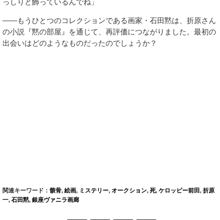
っしりと飾っているんでね」
――もうひとつのコレクションである画家・石田黙は、折原さん
の小説『黙の部屋』を通じて、再評価につながりました。最初の
出会いはどのようなものだったのでしょうか？
関連キーワード：
骸骨
,
絵画
,
ミステリー
,
オークション
,
死
,
ケロッピー前田
,
折原
一
,
石田黙
,
銀座ヴァニラ画廊