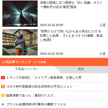
深夜の国道に立つ異様な『白い花嫁』タクシ
ー運転手が語る“最恐”怪談
2024.10.16 20:00
心霊
“包帯だらけで笑いながら走り回るピエロ”を
目撃した結果…【うえまつそうの連載：島流
し奇譚】
2024.10.02 20:00
心霊
人気記事ランキング
17:35更新
不思議ベスト10！
総合
トランプ大統領に「エイリアン発表原稿」を渡した男
コロナ的中霊能者が語る2026年の予言ビジョン
臨死体験で会った「素顔のイエス」
ブラジル金属球体UFO事件の機密ファイル