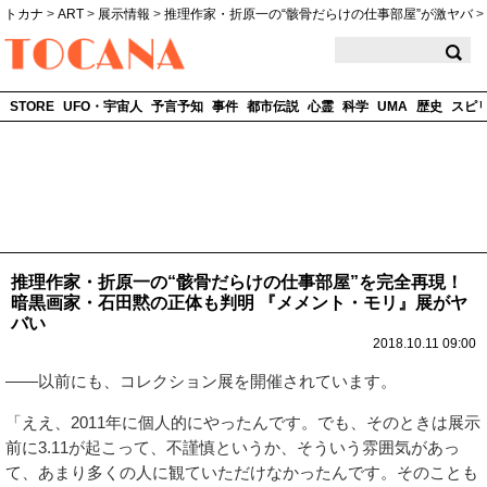
トカナ
>
ART
>
展示情報
>
推理作家・折原一の“骸骨だらけの仕事部屋”が激ヤバ
>
TOCANA
STORE
UFO・宇宙人
予言予知
事件
都市伝説
心霊
科学
UMA
歴史
スピ
推理作家・折原一の“骸骨だらけの仕事部屋”を完全再現！
暗黒画家・石田黙の正体も判明 『メメント・モリ』展がヤ
バい
2018.10.11 09:00
――以前にも、コレクション展を開催されています。
「ええ、2011年に個人的にやったんです。でも、そのときは展示
前に3.11が起こって、不謹慎というか、そういう雰囲気があっ
て、あまり多くの人に観ていただけなかったんです。そのことも