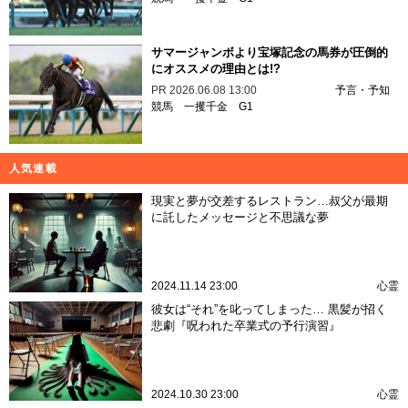
サマージャンボより宝塚記念の馬券が圧倒的
にオススメの理由とは!?
PR
2026.06.08 13:00
予言・予知
競馬
一攫千金
G1
人気連載
現実と夢が交差するレストラン…叔父が最期
に託したメッセージと不思議な夢
2024.11.14 23:00
心霊
彼女は“それ”を叱ってしまった… 黒髪が招く
悲劇『呪われた卒業式の予行演習』
2024.10.30 23:00
心霊