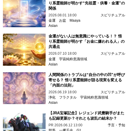
り系霊能師が明かす“先祖霊・供養・金運”の
関係
2026.08.01 18:00
スピリチュアル
金運
お盆
Maaya
Aslan
金運がない人は無意識にやっている！？ 悟
り系霊能師が明かす「お金に嫌われる人」の
共通点
2026.07.10 18:00
スピリチュアル
金運
宇宙純粋意識領域
Aslan
人間関係のトラブルは“自分の中の凹”が呼び
寄せる？ 悟り系霊能師が語る現実を変える
「内面の法則」
2026.06.19 18:00
スピリチュアル
浄化
フラクタル
宇宙純粋意識領域
Aslan
【JRA宝塚記念】レジェンド武豊騎手がまた
も記録更新か？それとも波乱の結末か？
PR
2026.06.12 13:00
予言・予知
競馬
一攫千金
G1