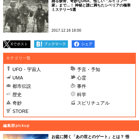
踊る骸骨、奇妙なDNA、怪しい「ルイコフ一
家」まで…！ 神秘と謎に満ちたシベリアの極寒
ミステリー5選
2017.12.16 16:00
Xでポスト
カテゴリ一覧
UFO・宇宙人
予言・予知
UMA
心霊
都市伝説
事件
歴史
科学
奇妙
スピリチュアル
STORE
編集部pickup
お盆に開く「あの世とのゲート」とは？ 悟