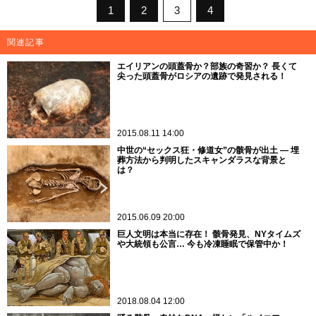
1
2
3
4
関連記事
エイリアンの頭蓋骨か？部族の奇習か？ 長くて
尖った頭蓋骨がロシアの遺跡で発見される！
2015.08.11 14:00
中世の“セックス狂・修道女”の骸骨が出土 ― 埋
葬方法から判明したスキャンダラスな背景と
は？
2015.06.09 20:00
巨人文明は本当に存在！ 骸骨発見、NYタイムズ
や大統領も公言… 今も冷凍睡眠で保管中か！
2018.08.04 12:00