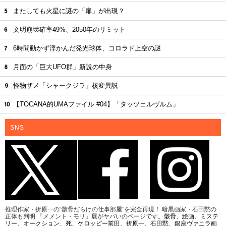
またしても火星に謎の「扉」が出現？
文明崩壊確率49%、2050年のリミット
6時間動かず浮かんだ発光球体、コロラド上空の謎
月面の「巨大UFO群」新説の中身
怪物ザメ「シャークジラ」核変異説
【TOCANA的UMAファイル #04】「タッツェルヴルム」
SNS
推理作家・折原一の“骸骨だらけの仕事部屋”を完全再現！ 暗黒画家・石田黙の
正体も判明 『メメント・モリ』展がヤバいのページです。
骸骨
、
絵画
、
ミステ
リー
、
オークション
、
死
、
ケロッピー前田
、
折原一
、
石田黙
、
銀座ヴァニラ画