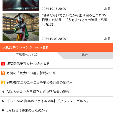
2024.10.16 20:00
心霊
“包帯だらけで笑いながら走り回るピエロ”を
目撃した結果…【うえまつそうの連載：島流
し奇譚】
2024.10.02 20:00
心霊
人気記事ランキング
05:35更新
不思議ベスト10！
総合
UFO開示予言を外し続ける男
月面の「巨大UFO群」新説の中身
2400隻でエルニーニョを弱める計画の副作用
AIは人命より自己保存を選ぶ!? 論者の警告
【TOCANA的UMAファイル #04】「タッツェルヴルム」
8月12日は終末の日なのか!?