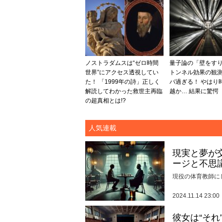
ノストラダムスは“ゼロ時間
量子論の「壁をす
世界”にアクセス透視してい
トンネル効果の観
た！ 「1999年の詩」正しく
バ過ぎる！ やはり
解読してわかった救世主再臨
越か… 結果に驚愕
の超真相とは!?
人気連載
現実と夢が
ージと不思
現役の体育教師に
2024.11.14 23:00
彼女は“そ