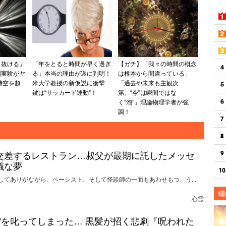
り抜ける」
「年をとると時間が早く過ぎ
【ガチ】「我々の時間の概念
測実験がヤ
る」本当の理由が遂に判明！
は根本から間違っている」
時空を超
米大学教授の新仮説に衝撃…
「過去や未来も主観次
鍵は“サッカード運動”！
第。“今”は瞬間ではな
く“泡”」理論物理学者が強
調！
交差するレストラン…叔父が最期に託したメッセ
議な夢
してありがながら、ベーシスト、そして怪談師の一面もあわせもつ、う...
編
心霊
れ”を叱ってしまった… 黒髪が招く悲劇『呪われた