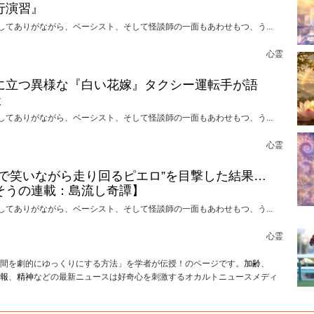
行演習』
してありがながら、ベーシスト、そして怪談師の一面もあわせもつ、う...
心霊
に立つ異様な『白い花嫁』タクシー運転手が語
談
してありがながら、ベーシスト、そして怪談師の一面もあわせもつ、う...
心霊
けで笑いながら走り回るピエロ”を目撃した結果…
そうの連載：島流し奇譚】
してありがながら、ベーシスト、そして怪談師の一面もあわせもつ、う...
心霊
間を劇的にゆっくりにする方法」を学者が伝授！のページです。
加齢
、
報
、
精神
などの最新ニュースは好奇心を刺激するオカルトニュースメディ