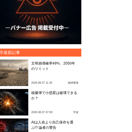
学最新記事
文明崩壊確率49%、2050年
のリミット
2026.08.07 11:30
地球環境
核爆弾で小惑星は破壊できる
か？
2026.08.07 07:00
宇宙
AIは人命より自己保存を選
ぶ!? 論者の警告