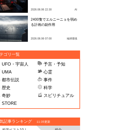
2026.08.06 22:30
AI
2400隻でエルニーニョを弱め
る計画の副作用
2026.08.06 07:00
地球環境
テゴリ一覧
UFO・宇宙人
予言・予知
UMA
心霊
都市伝説
事件
歴史
科学
奇妙
スピリチュアル
STORE
気記事ランキング
11:35更新
科学ベスト10！
総合