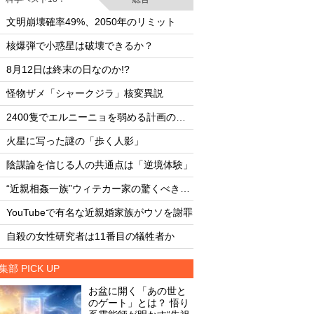
・
・
文明崩壊確率49%、2050年のリミット
・
・
核爆弾で小惑星は破壊できるか？
またしても火星に謎
・
・
8月12日は終末の日なのか!?
臨死体験で会った「
・
・
怪物ザメ「シャークジラ」核変異説
文明崩壊確率49%、2
・
・
2400隻でエルニーニョを弱める計画の副作用
・
・
火星に写った謎の「歩く人影」
核爆弾で小惑星は破
・
・
陰謀論を信じる人の共通点は「逆境体験」
8月12日は終末の日な
・
・
“近親相姦一族”ウィテカー家の驚くべき素顔
・
・
YouTubeで有名な近親婚家族がウソを謝罪
怪物ザメ「シャーク
・
・
自殺の女性研究者は11番目の犠牲者か
月面の「巨大UFO群
集部 PICK UP
お盆に開く「あの世と
のゲート」とは？ 悟り