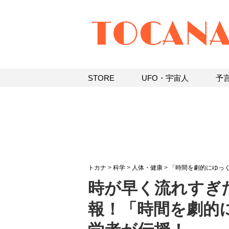
STORE
UFO・宇宙人
予
トカナ
>
科学
>
人体・健康
>
「時間を劇的にゆっ
時が早く流れすぎ
報！「時間を劇的