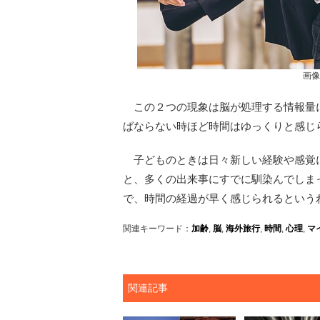
画像
この２つの現象は脳が処理する情報量
ばならない時ほど時間はゆっくりと感じ
子どものときは日々新しい経験や感覚
と、多くの出来事にすでに馴染んでしま
で、時間の経過が早く感じられるという
関連キーワード：
加齢
,
脳
,
海外旅行
,
時間
,
心理
,
マ
関連記事