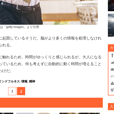
は「getty images」より引用
に起因しているそうだ。脳がより多くの情報を処理しなけれ
られる。
カ
に触れるため、時間がゆっくりと感じられるが、大人になる
っているため、何も考えずに自動的に動く時間が増えること
わけだ。
インドフルネス
,
情報
,
精神
1
2
人