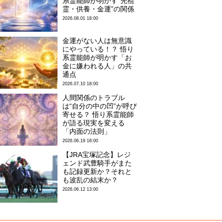
系霊能師が明かす“先祖
霊・供養・金運”の関係
2026.08.01 18:00
金運がない人は無意識
にやっている！？ 悟り
系霊能師が明かす「お
金に嫌われる人」の共
通点
2026.07.10 18:00
人間関係のトラブル
は“自分の中の凹”が呼び
寄せる？ 悟り系霊能師
が語る現実を変える
「内面の法則」
2026.06.19 18:00
【JRA宝塚記念】レジ
ェンド武豊騎手がまた
も記録更新か？それと
も波乱の結末か？
2026.06.12 13:00