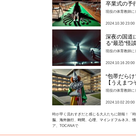
卒業式の予
現役の体育教師に
2024.10.30 23:00
深夜の国道
る“最恐”怪
現役の体育教師に
2024.10.16 20:00
“包帯だら
【うえまつ
現役の体育教師に
2024.10.02 20:00
時が早く流れすぎだと感じる大人たちに朗報！「時
脳
、
海外旅行
、
時間
、
心理
、
マインドフルネス
、
情
ア、TOCANAで