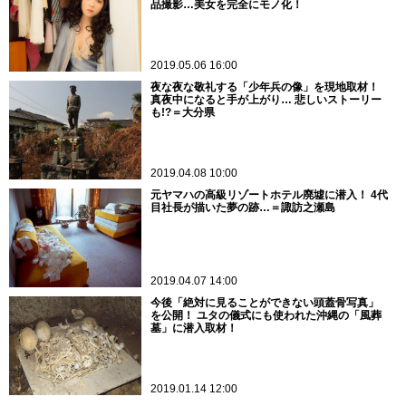
品撮影…美女を完全にモノ化！
2019.05.06 16:00
夜な夜な敬礼する「少年兵の像」を現地取材！
真夜中になると手が上がり… 悲しいストーリー
も!?＝大分県
2019.04.08 10:00
元ヤマハの高級リゾートホテル廃墟に潜入！ 4代
目社長が描いた夢の跡…＝諏訪之瀬島
2019.04.07 14:00
今後「絶対に見ることができない頭蓋骨写真」
を公開！ ユタの儀式にも使われた沖縄の「風葬
墓」に潜入取材！
2019.01.14 12:00