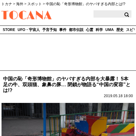
トカナ
>
海外
>
スポット
>
中国の恥「奇形博物館」のヤバすぎる内部とは!?
TOCANA
STORE
UFO・宇宙人
予言予知
事件
都市伝説
心霊
科学
UMA
歴史
スピ
中国の恥「奇形博物館」のヤバすぎる内部を大暴露！ 5本
足の牛、双頭猫、象鼻の豚… 閉鎖が物語る“中国の変容”と
は!?
2019.05.18 18:00