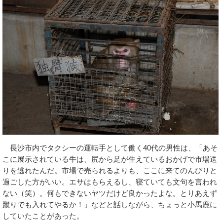
長沙市内でタクシーの運転手として働く40代の男性は、「あそ
こに展示されている牛は、尻から足が生えているおかげで市場送
りを逃れたんだ。市場で売られるよりも、ここに来てのんびりと
過ごした方がいい。エサはもらえるし、寝ていても文句を言われ
ない（笑）。何もできないヤツだけど良かったよな。とりあえず
蹴りでも入れてやるか！」などと話しながら、ちょっと小馬鹿に
していたことがあった。