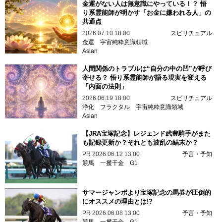
金運がない人は無意識にやっている！？ 悟
り系霊能師が明かす「お金に嫌われる人」の
共通点
2026.07.10 18:00
スピリチュアル
金運
宇宙純粋意識領域
Aslan
人間関係のトラブルは“自分の中の凹”が呼び
寄せる？ 悟り系霊能師が語る現実を変える
「内面の法則」
2026.06.19 18:00
スピリチュアル
浄化
フラクタル
宇宙純粋意識領域
Aslan
【JRA宝塚記念】レジェンド武豊騎手がまた
も記録更新か？それとも波乱の結末か？
PR
2026.06.12 13:00
予言・予知
競馬
一攫千金
G1
サマージャンボより宝塚記念の馬券が圧倒的
にオススメの理由とは!?
PR
2026.06.08 13:00
予言・予知