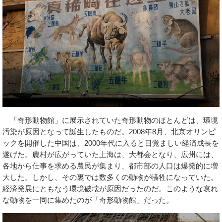
「奇形動物館」に展示されていた奇形動物のほとんどは、環境
汚染が原因となって誕生したものだ。2008年8月、北京オリンピ
ックを開催した中国は、2000年代に入ると目覚ましい経済成長を
遂げた。農村が広がっていた上海は、大都会となり、広州には、
各地から仕事を求める農民が集まり、都市部の人口は爆発的に増
大した。しかし、その裏では数多くの動物が犠牲になっていた。
経済発展にともなう環境破壊が原因だったのだ。このような哀れ
な動物を一同に集めたのが「奇形動物館」だった。