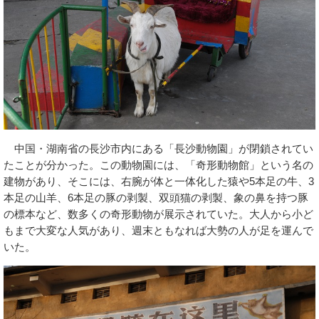
中国・湖南省の長沙市内にある「長沙動物園」が閉鎖されてい
たことが分かった。この動物園には、「奇形動物館」という名の
建物があり、そこには、右腕が体と一体化した猿や5本足の牛、3
本足の山羊、6本足の豚の剥製、双頭猫の剥製、象の鼻を持つ豚
の標本など、数多くの奇形動物が展示されていた。大人から小ど
もまで大変な人気があり、週末ともなれば大勢の人が足を運んで
いた。