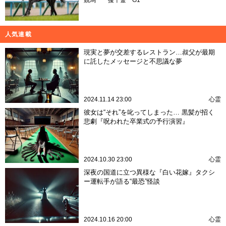
競馬
一攫千金
G1
人気連載
現実と夢が交差するレストラン…叔父が最期
に託したメッセージと不思議な夢
2024.11.14 23:00
心霊
彼女は“それ”を叱ってしまった… 黒髪が招く
悲劇『呪われた卒業式の予行演習』
2024.10.30 23:00
心霊
深夜の国道に立つ異様な『白い花嫁』タクシ
ー運転手が語る“最恐”怪談
2024.10.16 20:00
心霊