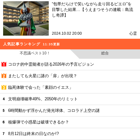
“包帯だらけで笑いながら走り回るピエロ”を
目撃した結果…【うえまつそうの連載：島流
し奇譚】
2024.10.02 20:00
心霊
人気記事ランキング
11:35更新
不思議ベスト10！
総合
コロナ的中霊能者が語る2026年の予言ビジョン
またしても火星に謎の「扉」が出現？
臨死体験で会った「素顔のイエス」
文明崩壊確率49%、2050年のリミット
6時間動かず浮かんだ発光球体、コロラド上空の謎
核爆弾で小惑星は破壊できるか？
8月12日は終末の日なのか!?