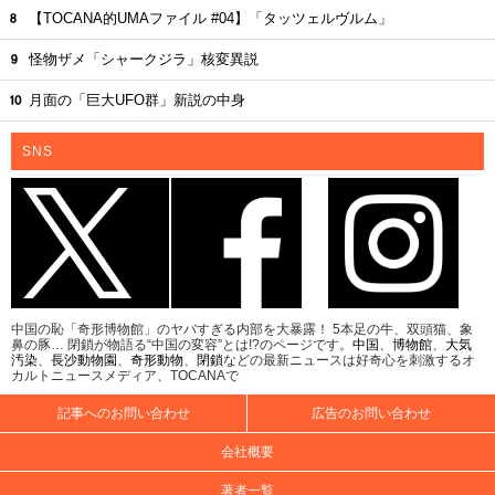
【TOCANA的UMAファイル #04】「タッツェルヴルム」
怪物ザメ「シャークジラ」核変異説
月面の「巨大UFO群」新説の中身
SNS
中国の恥「奇形博物館」のヤバすぎる内部を大暴露！ 5本足の牛、双頭猫、象
鼻の豚… 閉鎖が物語る“中国の変容”とは!?のページです。
中国
、
博物館
、
大気
汚染
、
長沙動物園
、
奇形動物
、
閉鎖
などの最新ニュースは好奇心を刺激するオ
カルトニュースメディア、TOCANAで
記事へのお問い合わせ
広告のお問い合わせ
会社概要
著者一覧