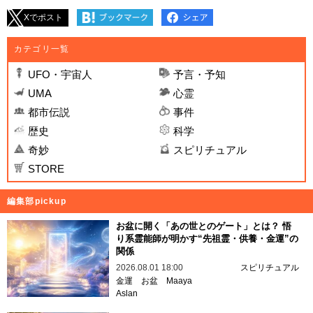
Xでポスト
カテゴリ一覧
UFO・宇宙人
予言・予知
UMA
心霊
都市伝説
事件
歴史
科学
奇妙
スピリチュアル
STORE
編集部pickup
お盆に開く「あの世とのゲート」とは？ 悟
り系霊能師が明かす“先祖霊・供養・金運”の
関係
2026.08.01 18:00
スピリチュアル
金運
お盆
Maaya
Aslan