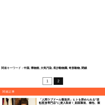
関連キーワード：
中国
,
博物館
,
大気汚染
,
長沙動物園
,
奇形動物
,
閉鎖
1
2
関連記事
「人間ラブドール製造所」ヒトを辞められる“逆
転変身専門店”に潜入取材！ 顔面製造、梱包、製