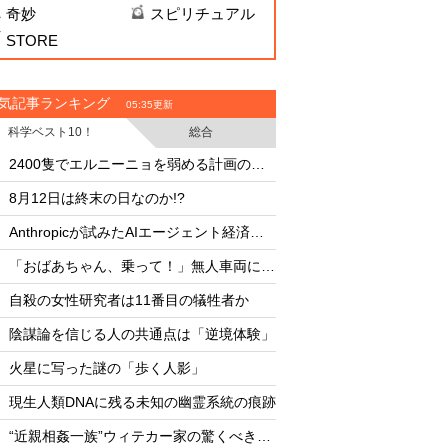
奇妙
スピリチュアル
STORE
気記事ランキング
05:35更新
科学ベスト10！
総合
・
・
2400隻でエルニーニョを弱める計画の副作用
UFO開示予言を外し
・
・
8月12日は終末の日なのか!?
月面の「巨大UFO群
・
・
Anthropicが試みたAIエージェント経済圏の未来
・
・
「おばあちゃん、乗って！」無人車両による救出劇
AIは人命より自己保存
・
・
自殺の女性研究者は11番目の犠牲者か
・
・
陰謀論を信じる人の共通点は「逆境体験」
8月12日は終末の日な
・
・
火星に写った謎の「歩く人影」
・
・
現生人類DNAに残る未知の幽霊系統の痕跡
・
・
“近親相姦一族”ウィテカー家の驚くべき素顔