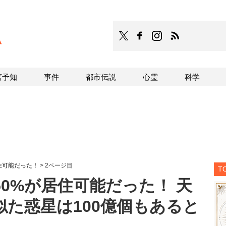
TOCANA
TOCANAのFacebookはこち
TOCANAのinstagra
TOCANAのRS
言予知
事件
都市伝説
心霊
科学
住可能だった！
>
2ページ目
T
0%が居住可能だった！ 天
た惑星は100億個もあると