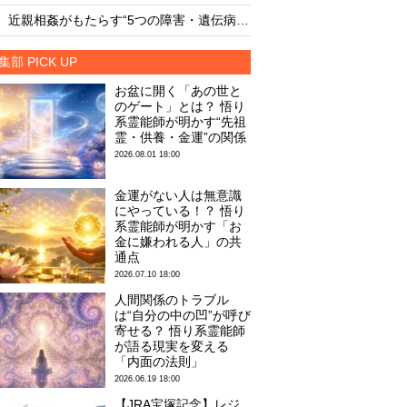
・
・
近親相姦がもたらす“5つの障害・遺伝病”が恐ろしすぎる
集部 PICK UP
お盆に開く「あの世と
のゲート」とは？ 悟り
系霊能師が明かす“先祖
霊・供養・金運”の関係
2026.08.01 18:00
金運がない人は無意識
にやっている！？ 悟り
系霊能師が明かす「お
金に嫌われる人」の共
通点
2026.07.10 18:00
人間関係のトラブル
は“自分の中の凹”が呼び
寄せる？ 悟り系霊能師
が語る現実を変える
「内面の法則」
2026.06.19 18:00
【JRA宝塚記念】レジ