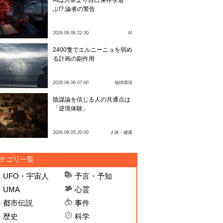
AIは人命より自己保存を選
ぶ!? 論者の警告
2026.08.06 22:30
AI
2400隻でエルニーニョを弱め
る計画の副作用
2026.08.06 07:00
地球環境
陰謀論を信じる人の共通点は
「逆境体験」
2026.08.05 20:00
人体・健康
テゴリ一覧
UFO・宇宙人
予言・予知
UMA
心霊
都市伝説
事件
歴史
科学