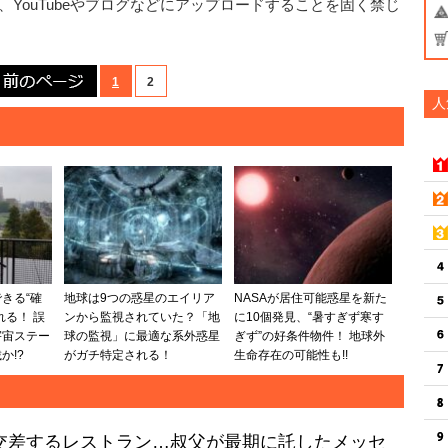
YouTubeやブログなどにアップロードすることを固く禁じ
前のページ
1
2
人
きる“確
地球は9つの惑星のエイリア
NASAが居住可能惑星を新た
れる！ 誤
ンから監視されていた？「地
に10個発見、“暑すぎず寒す
宇宙ステー
球の監視」に最適な系外惑星
ぎず”の好条件物件！ 地球外
か!?
がガチ特定される！
生命存在の可能性も!!
交差するレストラン…叔父が最期に託したメッセ