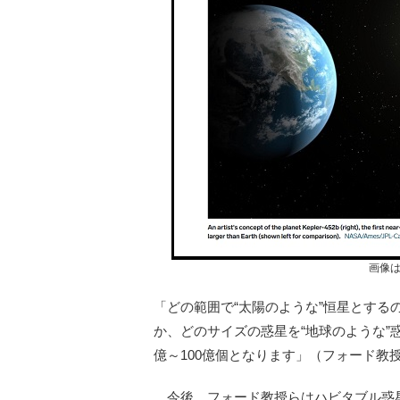
画像
「どの範囲で“太陽のような”恒星とする
か、どのサイズの惑星を“地球のような”
億～100億個となります」（フォード教
今後、フォード教授らはハビタブル惑