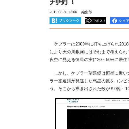
判明！
2019.08.30 12:00
編集部
Xでポスト
ケプラーは2009年に打ち上げられ201
により天の川銀河にはそれまで考えられ
夜空に見える恒星の実に20～50%に居
しかし、ケプラー望遠鏡は恒星に近い
ラー望遠鏡が見逃した惑星の数をコンピ
う。そこから導き出された数が５0億～1