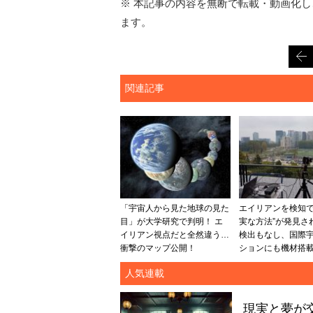
※ 本記事の内容を無断で転載・動画化し、
ます。
関連記事
「宇宙人から見た地球の見た
エイリアンを検知で
目」が大学研究で判明！ エ
実な方法”が発見さ
イリアン視点だと全然違う…
検出もなし、国際
衝撃のマップ公開！
ションにも機材搭載
人気連載
現実と夢が