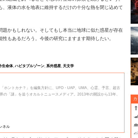
も、液体の水を地表に維持するだけの十分な熱を閉じ込めて
問題かもしれない。そしてもし本当に地球に似た惑星が存在
能性もあるだろう。今後の研究にますます期待したい。
外生命体
,
ハビタブルゾーン
,
系外惑星
,
天文学
、「ホントカナ？」を編集方針に、UFO・UAP、UMA、心霊、予言、超古
界の「謎」を追うオカルトニュースメディア。2013年の開設から13年、
カ
ャンネル