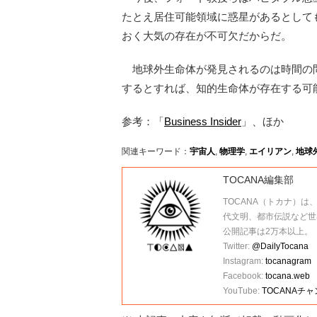
たとえ居住可能領域に惑星があるとして
おく大気の存在が不可欠だからだ。
地球外生命体が発見されるのは時間の
するとすれば、知的生命体が存在する可
参考：「
Business Insider
」、ほか
関連キーワード：
宇宙人
,
物理学
,
エイリアン
,
地球
TOCANA編集部
TOCANA（トカナ）は
代文明、都市伝説など世
公開記事は2万本以上。
Twitter:
@DailyTocana
Instagram:
tocanagram
Facebook:
tocana.web
YouTube:
TOCANAチ