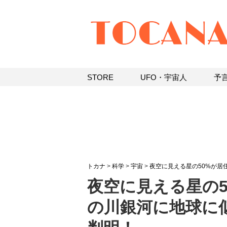
STORE
UFO・宇宙人
予
トカナ
>
科学
>
宇宙
>
夜空に見える星の50%が居
夜空に見える星の5
の川銀河に地球に似