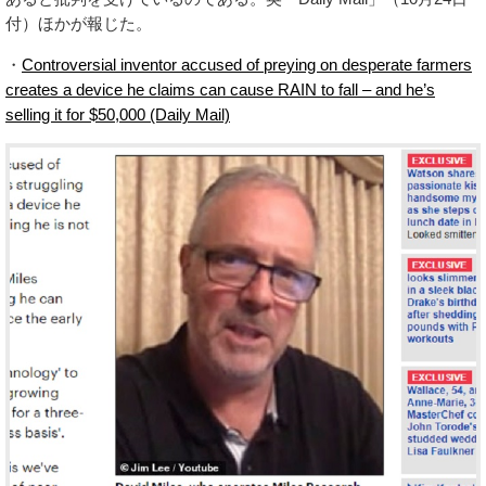
付）ほかが報じた。
・
Controversial inventor accused of preying on desperate farmers
creates a device he claims can cause RAIN to fall – and he’s
selling it for $50,000 (Daily Mail)