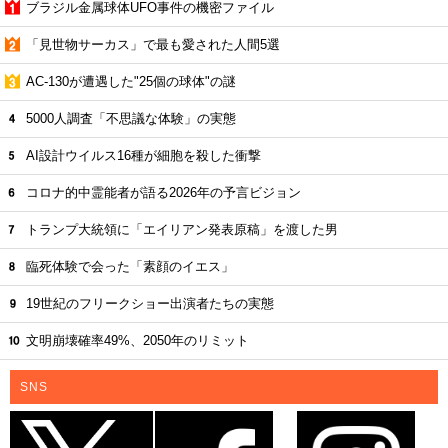
ブラジル金属球体UFO事件の機密ファイル
「見世物サーカス」で最も愛された人間5選
AC-130が遭遇した"25個の球体"の謎
5000人調査「不思議な体験」の実態
AI設計ウイルス16種が細胞を殺した衝撃
コロナ的中霊能者が語る2026年の予言ビジョン
トランプ大統領に「エイリアン発表原稿」を渡した男
臨死体験で会った「素顔のイエス」
19世紀のフリークショー出演者たちの実態
文明崩壊確率49%、2050年のリミット
SNS