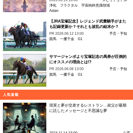
2026.06.19 18:00
スピリチュアル
浄化
フラクタル
宇宙純粋意識領域
Aslan
【JRA宝塚記念】レジェンド武豊騎手がまた
も記録更新か？それとも波乱の結末か？
PR
2026.06.12 13:00
予言・予知
競馬
一攫千金
G1
サマージャンボより宝塚記念の馬券が圧倒的
にオススメの理由とは!?
PR
2026.06.08 13:00
予言・予知
競馬
一攫千金
G1
人気連載
現実と夢が交差するレストラン…叔父が最期
に託したメッセージと不思議な夢
2024.11.14 23:00
心霊