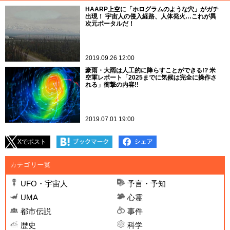
HAARP上空に「ホログラムのような穴」がガチ
出現！ 宇宙人の侵入経路、人体発火…これが異
次元ポータルだ！
2019.09.26 12:00
豪雨・大雨は人工的に降らすことができる!? 米
空軍レポート「2025までに気候は完全に操作さ
れる」衝撃の内容!!
2019.07.01 19:00
Xでポスト
カテゴリ一覧
UFO・宇宙人
予言・予知
UMA
心霊
都市伝説
事件
歴史
科学