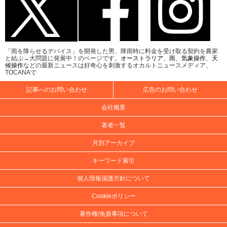
「雨を降らせるデバイス」を開発した男、降雨時に料金を受け取る契約を農家
と結ぶ→大問題に発展中！のページです。
オーストラリア
、
雨
、
気象操作
、
天
候操作
などの最新ニュースは好奇心を刺激するオカルトニュースメディア、
TOCANAで
記事へのお問い合わせ
広告のお問い合わせ
会社概要
著者一覧
月別アーカイブ
キーワード索引
個人情報保護方針について
Cookieポリシー
著作権/免責事項について