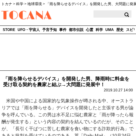
トカナ
>
科学
>
地球環境
>
「雨を降らせるデバイス」を開発した男、大問題に発
TOCANA
STORE
UFO・宇宙人
予言予知
事件
都市伝説
心霊
科学
UMA
歴史
スピ
「雨を降らせるデバイス」を開発した男、降雨時に料金を
受け取る契約を農家と結ぶ→大問題に発展中！
2019.10.27 14:00
米国や中国による国家的な気象操作が噂される中、オーストラ
リアでは「雨を降らせる」デバイスを開発したと主張する男が論
争を呼んでいる。この男は水不足に悩む農家と「雨が降ったら報
酬が発生する」という内容の契約を結んでいるのだが、そのこと
が、「長引く干ばつに苦しむ農家を食い物にする詐欺的行為」で
あると批判を受けているのである。英「Daily Mail」（10月24日