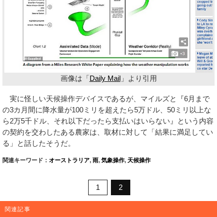
画像は「
Daily Mail
」より引用
実に怪しい天候操作デバイスであるが、マイルズと『6月まで
の3カ月間に降水量が100ミリを超えたら5万ドル、50ミリ以上な
ら2万5千ドル、それ以下だったら支払いはいらない』という内容
の契約を交わしたある農家は、取材に対して「結果に満足してい
る」と話したそうだ。
関連キーワード：
オーストラリア
,
雨
,
気象操作
,
天候操作
1
2
関連記事