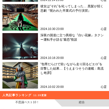
彼女は“それ”を叱ってしまった… 黒髪が招く
悲劇『呪われた卒業式の予行演習』
2024.10.30 23:00
心霊
深夜の国道に立つ異様な『白い花嫁』タクシ
ー運転手が語る“最恐”怪談
2024.10.16 20:00
心霊
“包帯だらけで笑いながら走り回るピエロ”を
目撃した結果…【うえまつそうの連載：島流
し奇譚】
2024.10.02 20:00
心霊
人気記事ランキング
11:35更新
不思議ベスト10！
総合