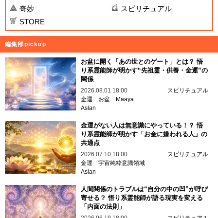
奇妙
スピリチュアル
STORE
編集部pickup
お盆に開く「あの世とのゲート」とは？ 悟
り系霊能師が明かす“先祖霊・供養・金運”の
関係
2026.08.01 18:00
スピリチュアル
金運
お盆
Maaya
Aslan
金運がない人は無意識にやっている！？ 悟
り系霊能師が明かす「お金に嫌われる人」の
共通点
2026.07.10 18:00
スピリチュアル
金運
宇宙純粋意識領域
Aslan
人間関係のトラブルは“自分の中の凹”が呼び
寄せる？ 悟り系霊能師が語る現実を変える
「内面の法則」