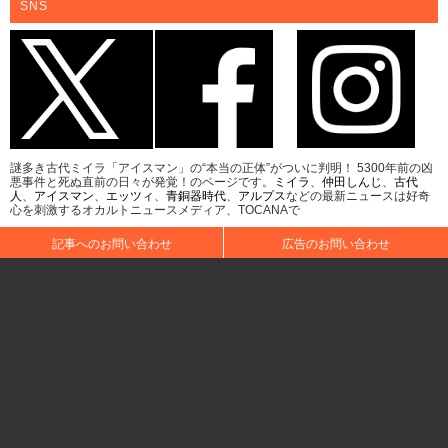
SNS
謎多き古代ミイラ「アイスマン」の“本当の正体”がついに判明！ 5300年前の凶
悪事件と死ぬ直前の日々が発覚！のページです。
ミイラ
、
仲田しんじ
、
古代
人
、
アイスマン
、
エッツィ
、
青銅器時代
、
アルプス
などの最新ニュースは好奇
心を刺激するオカルトニュースメディア、TOCANAで
記事へのお問い合わせ
広告のお問い合わせ
会社概要
著者一覧
月別アーカイブ
キーワード索引
個人情報保護方針について