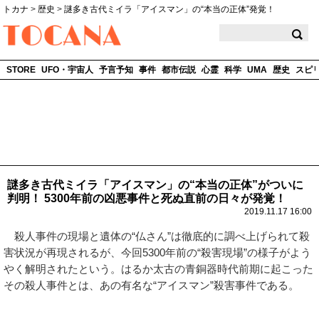
トカナ
>
歴史
>
謎多き古代ミイラ「アイスマン」の“本当の正体”発覚！
TOCANA
STORE
UFO・宇宙人
予言予知
事件
都市伝説
心霊
科学
UMA
歴史
スピ
謎多き古代ミイラ「アイスマン」の“本当の正体”がついに
判明！ 5300年前の凶悪事件と死ぬ直前の日々が発覚！
2019.11.17 16:00
殺人事件の現場と遺体の“仏さん”は徹底的に調べ上げられて殺
害状況が再現されるが、今回5300年前の“殺害現場”の様子がよう
やく解明されたという。はるか太古の青銅器時代前期に起こった
その殺人事件とは、あの有名な“アイスマン”殺害事件である。