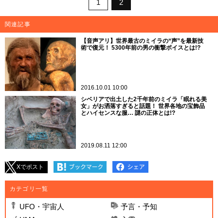
1
2
関連記事
【音声アリ】世界最古のミイラの“声”を最新技
術で復元！ 5300年前の男の衝撃ボイスとは!?
2016.10.01 10:00
シベリアで出土した2千年前のミイラ「眠れる美
女」がお洒落すぎると話題！ 世界各地の宝飾品
とハイセンスな服… 謎の正体とは!?
2019.08.11 12:00
Xでポスト
カテゴリ一覧
UFO・宇宙人
予言・予知