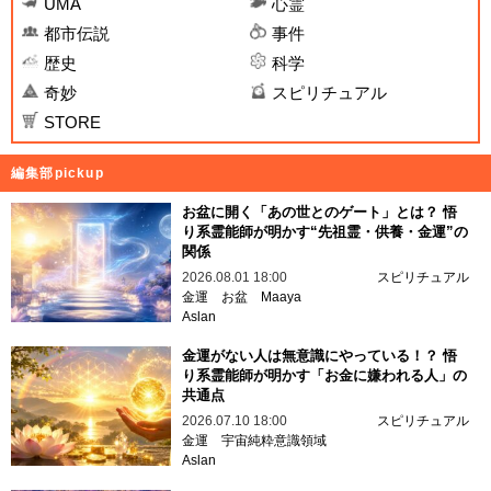
UMA
心霊
都市伝説
事件
歴史
科学
奇妙
スピリチュアル
STORE
編集部pickup
お盆に開く「あの世とのゲート」とは？ 悟
り系霊能師が明かす“先祖霊・供養・金運”の
関係
2026.08.01 18:00
スピリチュアル
金運
お盆
Maaya
Aslan
金運がない人は無意識にやっている！？ 悟
り系霊能師が明かす「お金に嫌われる人」の
共通点
2026.07.10 18:00
スピリチュアル
金運
宇宙純粋意識領域
Aslan