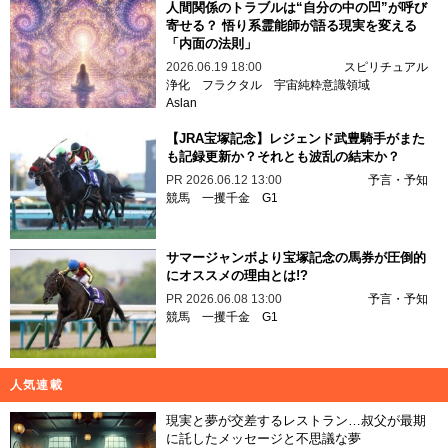
人間関係のトラブルは“自分の中の凹”が呼び
寄せる？ 悟り系霊能師が語る現実を変える
「内面の法則」
2026.06.19 18:00
スピリチュアル
浄化
フラクタル
宇宙純粋意識領域
Aslan
【JRA宝塚記念】レジェンド武豊騎手がまた
も記録更新か？それとも波乱の結末か？
PR
2026.06.12 13:00
予言・予知
競馬
一攫千金
G1
サマージャンボより宝塚記念の馬券が圧倒的
にオススメの理由とは!?
PR
2026.06.08 13:00
予言・予知
競馬
一攫千金
G1
人気連載
現実と夢が交差するレストラン…叔父が最期
に託したメッセージと不思議な夢