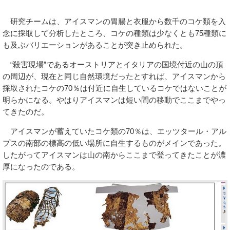
研究チームは、アイスマンの胃腸と衣服から数千のコケ類を入
念に採取して分析したところ、コケの種類は少なくとも75種類に
も及ぶバリエーションがあることが突き止められた。
“殺害現場”であるオーストリアとイタリアの国境付近の山の頂
の周辺が、現在と同じ自然環境だったとすれば、アイスマンから
採取されたコケの70％は付近に自生しているコケではないことが
明らかになる。やはりアイスマンは短い間の移動でここまでやっ
てきたのだ。
アイスマンが蓄えていたコケ類の70％は、エッツタール・アル
プスの南部の標高の低い場所に自生するものがメインであった。
したがってアイスマンは山の南からここまで登ってきたことが濃
厚になったのである。