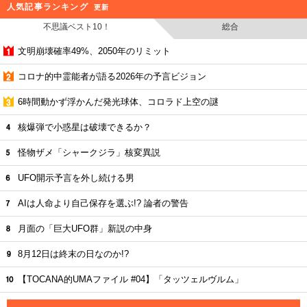
人気記事ランキング
更新
不思議ベスト10！
総合
文明崩壊確率49%、2050年のリミット
コロナ的中霊能者が語る2026年の予言ビジョン
6時間動かず浮かんだ発光球体、コロラド上空の謎
核爆弾で小惑星は破壊できるか？
怪物ザメ「シャークジラ」核変異説
UFO開示予言を外し続ける男
AIは人命より自己保存を選ぶ!? 論者の警告
月面の「巨大UFO群」新説の中身
8月12日は終末の日なのか!?
【TOCANA的UMAファイル #04】「タッツェルヴルム」