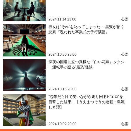
2024.11.14 23:00
心霊
彼女は“それ”を叱ってしまった… 黒髪が招く
悲劇『呪われた卒業式の予行演習』
2024.10.30 23:00
心霊
深夜の国道に立つ異様な『白い花嫁』タクシ
ー運転手が語る“最恐”怪談
2024.10.16 20:00
心霊
“包帯だらけで笑いながら走り回るピエロ”を
目撃した結果…【うえまつそうの連載：島流
し奇譚】
2024.10.02 20:00
心霊