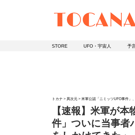
STORE
UFO・宇宙人
予
トカナ
>
異次元
>
米軍公認「ニミッツUFO事件」
【速報】米軍が本
件」ついに当事者パ