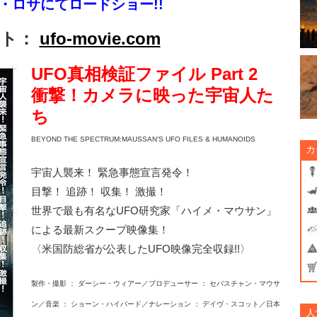
・ロサにてロードショー!!
イト：
ufo-movie.com
UFO真相検証ファイル Part 2
衝撃！カメラに映った宇宙人た
ち
BEYOND THE SPECTRUM:MAUSSAN’S UFO FILES & HUMANOIDS
カ
宇宙人襲来！ 緊急事態宣言発令！
目撃！ 追跡！ 収集！ 激撮！
世界で最も有名なUFO研究家「ハイメ・マウサン」
による最新スクープ映像集！
〈米国防総省が公表したUFO映像完全収録!!〉
製作・撮影 ： ダーシー・ウィアー／プロデューサー ： セバスチャン・マウサ
ン／音楽 ： ショーン・ハイバード／ナレーション ： デイヴ・スコット／日本
人