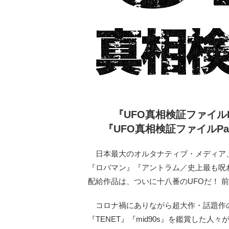
『UFO真相検証ファイル
『UFO真相検証ファイルP
日本最大のオルタナティブ・メディア、T
『ロバマン』『アントラム／史上最も呪
配給作品は、ついに十八番のUFOだ！ 前
コロナ禍にありながら超大作・話題作の
『TENET』『mid90s』を鑑賞した