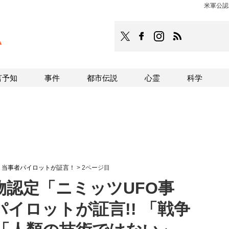
米軍公認
TOCANA
TOCANAのFacebookはこち
TOCANAのinstagra
TOCANAのRS
言予知
事件
都市伝説
心霊
科学
、当事者パイロットが証言！
>
2ページ目
物認定「ニミッツUFO事
イロットが証言!! 「戦争