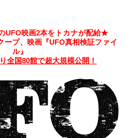
のUFO映画2本をトカナが配給★
クープ、映画『UFO真相検証ファイ
ル』
より全国80館で超大規模公開！