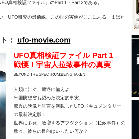
真相検証ファイル』のPart 1・Part 2である。
い。UFO研究の最前線、この世の実像がここにある。まばた
イト：
ufo-movie.com
UFO真相検証ファイル Part 1
戦慄！宇宙人拉致事件の真実
BEYOND THE SPECTRUM:BEING TAKEN
人類に告ぐ、遭遇に備えよ
米国防総省も認めた決定的事実。
驚異の映像と証言を満載したUFOドキュメンタリー
の最新決定版！
世界に多発、激増するアブダクション（拉致事件）の
数々、彼らの目的はいったい何か？