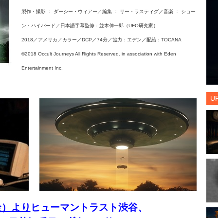
製作・撮影 ： ダーシー・ウィアー／編集 ： リー・ラスティグ／音楽 ： ショー
ン・ハイバード／日本語字幕監修：並木伸一郎（UFO研究家）
2018／アメリカ／カラー／DCP／74分／協力：エデン／配給：TOCANA
©2018 Occult Journeys All Rights Reserved. in association with Eden
Entertainment Inc.
U
金）より
ヒューマントラスト渋谷、