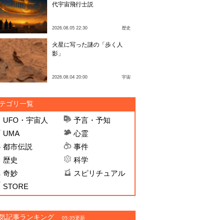
代宇宙飛行士説
2026.08.05 22:30
歴史
火星に写った謎の「歩く人
影」
2026.08.04 20:00
宇宙
テゴリ一覧
UFO・宇宙人
予言・予知
UMA
心霊
都市伝説
事件
歴史
科学
奇妙
スピリチュアル
STORE
気記事ランキング
05:35更新