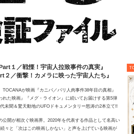
Part１／戦慄！宇宙人拉致事件の真実』
T
art２／衝撃！カメラに映った宇宙人たち』
OCANAが映画『カニバ／パリ人肉事件38年目の真相』
われた映画』『メグ・ライオン』に続いてお届けする第5弾
代未聞＆驚天動地のUFOドキュメンタリー怒涛の2本立て!!
公開が相次ぐ映画界。2020年を代表する作品として名高い
人々が続々と「次はこの映画しかない」と声を上げている映画が