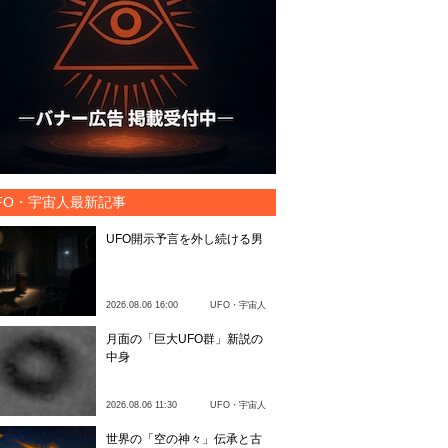
FO・宇宙人最新記事
UFO開示予言を外し続ける男
2026.08.06 16:00
UFO・宇宙人
月面の「巨大UFO群」新説の
中身
2026.08.06 11:30
UFO・宇宙人
世界の「空の神々」伝承と古