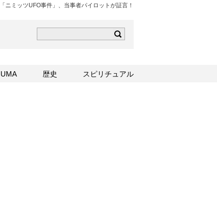
「ニミッツUFO事件」、当事者パイロットが証言！
ら
mはこちら
Sはこちら
UMA
歴史
スピリチュアル