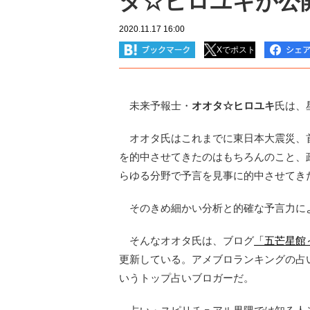
タ☆ヒロユキが公
2020.11.17 16:00
Xでポスト
未来予報士・
オオタ☆ヒロユキ
氏は、
オオタ氏はこれまでに東日本大震災、
を的中させてきたのはもちろんのこと、
らゆる分野で予言を見事に的中させてき
そのきめ細かい分析と的確な予言力によ
そんなオオタ氏は、ブログ
「五芒星館
更新している。アメブロランキングの占
いうトップ占いブロガーだ。