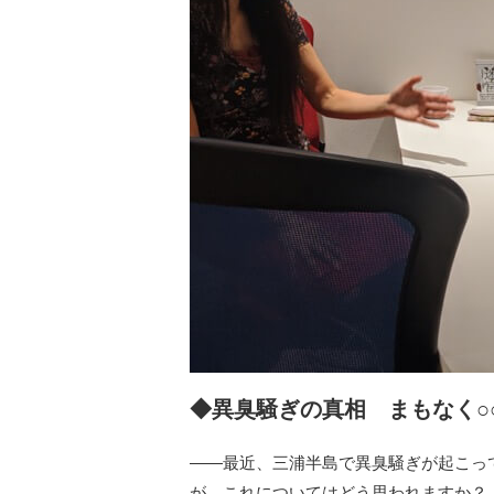
◆異臭騒ぎの真相 まもなく○
――最近、三浦半島で異臭騒ぎが起こっ
が、これについてはどう思われますか？