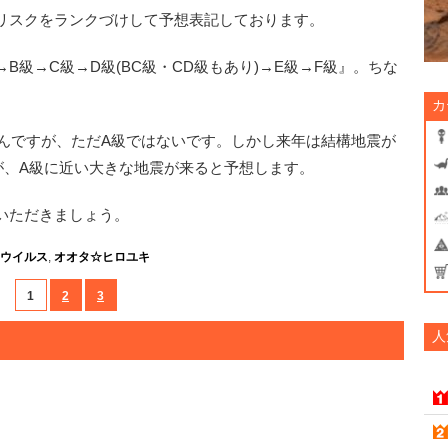
リスクをランクづけして予想表記しております。
級→C級→D級(BC級・CD級もあり)→E級→F級』。ちな
カ
なんですが、ただA級ではないです。しかし来年は結構地震が
が、A級に近い大きな地震が来ると予想します。
いただきましょう。
ウイルス
,
オオタ☆ヒロユキ
1
2
3
人