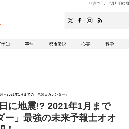
11月29日、12月18日に
TOCANA
TOCANAのFacebookはこち
TOCANAのinstagra
TOCANAのRS
言予知
事件
都市伝説
心霊
科学
? 今月～2021年1月までの「危険日カレンダー」
8日に地震!? 2021年1月まで
ダー」最強の未来予報士オオ