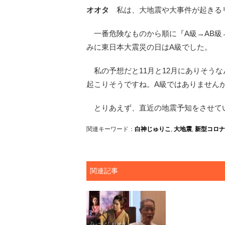
オオタ
私は、大地震や大事件が起きる
一番危険なものから順に『A級→AB級→B
みに東日本大震災の日はA級でした。
私の予想だと11月と12月にありそう
起こりそうですね。A級ではありません
とりあえず、直近の地震予知をさせて
関連キーワード：
白神じゅりこ
,
大地震
,
新型コロナ
関連記事