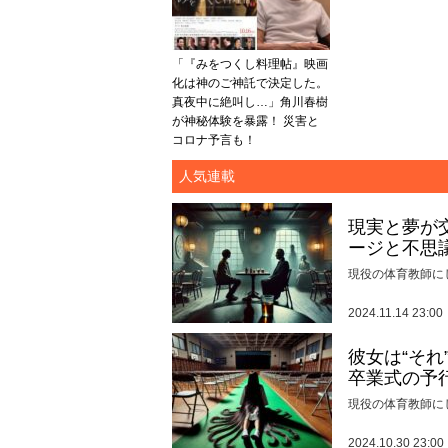
「『みをつくし料理帖』映画
化は神のご神託で決定した。
真夜中に絶叫し…」角川春樹
が神秘体験を暴露！ 災害と
コロナ予言も！
人気連載
現実と夢が
ージと不思
現役の体育教師に
2024.11.14 23:00
彼女は“そ
卒業式の予
現役の体育教師に
2024.10.30 23:00