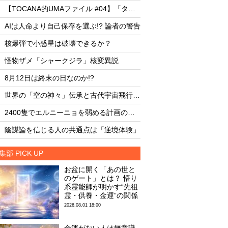
・
・
【TOCANA的UMAファイル #04】「タッツェルヴルム」
・
・
AIは人命より自己保存を選ぶ!? 論者の警告
AIは人命より自己保存
・
・
核爆弾で小惑星は破壊できるか？
核爆弾で小惑星は破
・
・
怪物ザメ「シャークジラ」核変異説
怪物ザメ「シャーク
・
・
8月12日は終末の日なのか!?
8月12日は終末の日な
・
・
世界の「空の神々」伝承と古代宇宙飛行士説
・
・
2400隻でエルニーニョを弱める計画の副作用
・
・
陰謀論を信じる人の共通点は「逆境体験」
陰謀論を信じる人の
集部 PICK UP
お盆に開く「あの世と
のゲート」とは？ 悟り
系霊能師が明かす“先祖
霊・供養・金運”の関係
2026.08.01 18:00