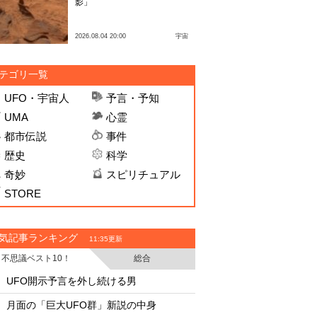
影」
2026.08.04 20:00
宇宙
テゴリ一覧
UFO・宇宙人
予言・予知
UMA
心霊
都市伝説
事件
歴史
科学
奇妙
スピリチュアル
STORE
気記事ランキング
11:35更新
不思議ベスト10！
総合
・
・
UFO開示予言を外し続ける男
UFO開示予言を外し
・
・
月面の「巨大UFO群」新説の中身
月面の「巨大UFO群