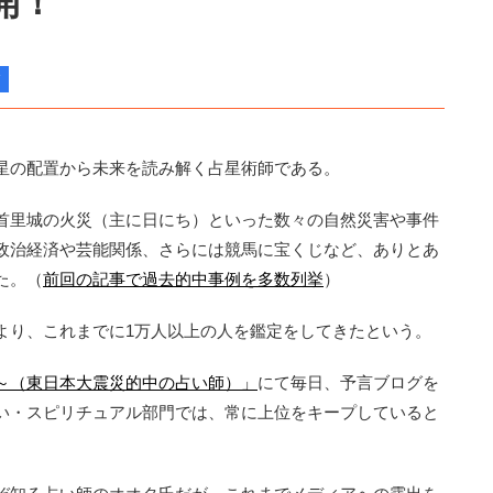
開！
星の配置から未来を読み解く占星術師である。
首里城の火災（主に日にち）といった数々の自然災害や事件
政治経済や芸能関係、さらには競馬に宝くじなど、ありとあ
た。（
前回の記事で過去的中事例を多数列挙
）
り、これまでに1万人以上の人を鑑定をしてきたという。
～（東日本大震災的中の占い師）」
にて毎日、予言ブログを
い・スピリチュアル部門では、常に上位をキープしていると