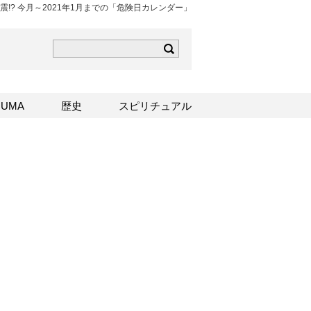
地震!? 今月～2021年1月までの「危険日カレンダー」
ら
mはこちら
Sはこちら
UMA
歴史
スピリチュアル