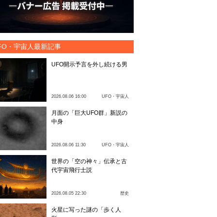
FO・宇宙人最新記事
UFO開示予言を外し続ける男
2026.08.06 16:00
UFO・宇宙人
月面の「巨大UFO群」新説の
中身
2026.08.06 11:30
UFO・宇宙人
世界の「空の神々」伝承と古
代宇宙飛行士説
2026.08.05 22:30
歴史
火星に写った謎の「歩く人