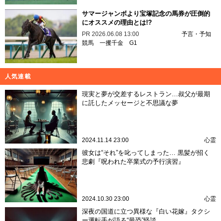
サマージャンボより宝塚記念の馬券が圧倒的
にオススメの理由とは!?
PR
2026.06.08 13:00
予言・予知
競馬
一攫千金
G1
人気連載
現実と夢が交差するレストラン…叔父が最期
に託したメッセージと不思議な夢
2024.11.14 23:00
心霊
彼女は“それ”を叱ってしまった… 黒髪が招く
悲劇『呪われた卒業式の予行演習』
2024.10.30 23:00
心霊
深夜の国道に立つ異様な『白い花嫁』タクシ
ー運転手が語る“最恐”怪談