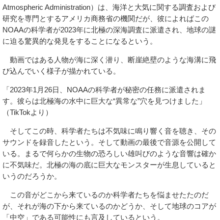
Atmospheric Administration）は、海洋と大気に関する調査および
研究を専門とするアメリカ商務省の機関だが、彼によればこの
NOAAの科学者が2023年に北極の深海調査に派遣され、地球の謎
に迫る驚異的な発見をすることになるという。
動画ではある人物が海に深く潜り、断崖絶壁のような海溝に飛
び込んでいく様子が描かれている。
「2023年1月26日、NOAAの科学者が秘密の任務に派遣されま
す。彼らは北極海の水中に巨大な“異常な”穴を見つけました」
（TikTokより）
そしてこの時、科学者たちは不気味に鳴り響く音を聴き、その
サウンドを録音したという。そして動画の最後で音源を公開して
いる。まるで何らかの生物の恐ろしい雄叫びのような音響は確か
に不気味だ。北極の海の底に巨大なモンスターが生息していると
いうのだろうか。
この音がどこから来ているのか科学者たちを悩ませたたのだ
が、それが海の下から来ているのかどうか、そして地球のコアが
「中空」である可能性にも言及しているという。