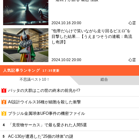
2024.10.16 20:00
心霊
“包帯だらけで笑いながら走り回るピエロ”を
目撃した結果…【うえまつそうの連載：島流
し奇譚】
2024.10.02 20:00
心霊
人気記事ランキング
17:35更新
不思議ベスト10！
総合
バッタの大群はこの世の終末の前兆か!?
AI設計ウイルス16種が細胞を殺した衝撃
ブラジル金属球体UFO事件の機密ファイル
「見世物サーカス」で最も愛された人間5選
AC-130が遭遇した"25個の球体"の謎