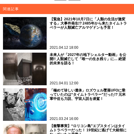
関連記事
【緊急】2021年10月7日に「人類の生活が激変
する」大事件発生!? 2485年から来たタイムトラ
ベラーが人類滅亡アルマゲドンも予言！
2021.04.12 18:00
未来人が「2027年の地下シェルター動画」を公
開!! 人類滅亡して「唯一の生き残り」に… 絶望
的未来を語る！
2021.04.01 12:00
「極めて珍しい遺体」ロズウェル墜落UFOに乗
っていたのは“タイムトラベラー”だった!? 元米
軍中佐も力説、宇宙人説を凌駕！
2021.03.24 16:00
【衝撃事実】“ロリコン島”エプスタインはタイ
ムトラベラーだった！ 19世紀に逃げて大統領に