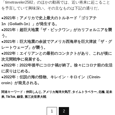
「timetraveler2582」のほかの動画では、近い将来に起こること
を予言していて興味深い。その主なものは下記の通りだ。
●2021年：アメリカで史上最大のトルネード「ゴリアテ
1n（Goliath-1n）」が発生する。
●2021年：超巨大地震「ザ・ビックワン」がカリフォルニアを襲
う。
●2021年：巨大地震の余波でアメリカ西海岸を巨大津波「ザ・グ
レートウェーブ」が襲う。
●2022年：エイリアンとの最初のコンタクトがあり、これが後に
次元間戦争に発展する。
●2022年：2022年後半にコロナ禍が終了。徐々にコロナ前の生活
に戻りはじめる。
●2022年：伝説の海の怪物、キレイン・キロイン（Cirein-
croin）が発見される。
関連キーワード：
仲田しんじ
,
アメリカ海洋大気庁
,
タイムトラベラー
,
北極
,
近未
来
,
TikTok
,
録音
,
第三次世界大戦
1
2