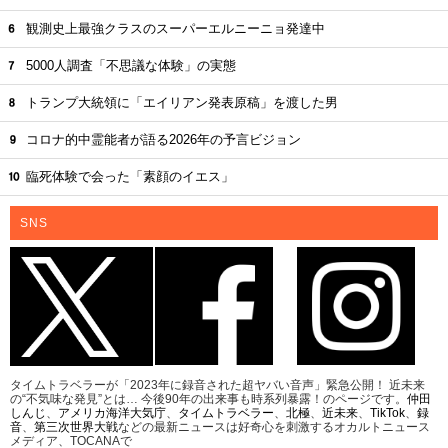
観測史上最強クラスのスーパーエルニーニョ発達中
5000人調査「不思議な体験」の実態
トランプ大統領に「エイリアン発表原稿」を渡した男
コロナ的中霊能者が語る2026年の予言ビジョン
臨死体験で会った「素顔のイエス」
SNS
タイムトラベラーが「2023年に録音された超ヤバい音声」緊急公開！ 近未来
の“不気味な発見”とは… 今後90年の出来事も時系列暴露！のページです。
仲田
しんじ
、
アメリカ海洋大気庁
、
タイムトラベラー
、
北極
、
近未来
、
TikTok
、
録
音
、
第三次世界大戦
などの最新ニュースは好奇心を刺激するオカルトニュース
メディア、TOCANAで