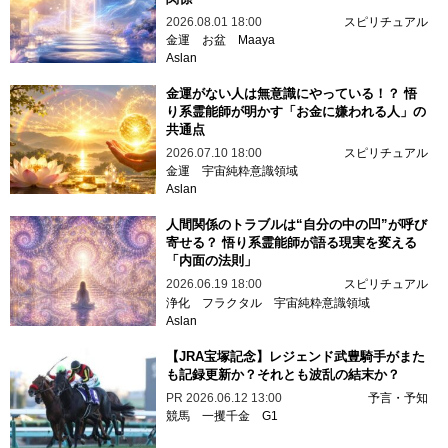
2026.08.01 18:00
スピリチュアル
金運
お盆
Maaya
Aslan
金運がない人は無意識にやっている！？ 悟
り系霊能師が明かす「お金に嫌われる人」の
共通点
2026.07.10 18:00
スピリチュアル
金運
宇宙純粋意識領域
Aslan
人間関係のトラブルは“自分の中の凹”が呼び
寄せる？ 悟り系霊能師が語る現実を変える
「内面の法則」
2026.06.19 18:00
スピリチュアル
浄化
フラクタル
宇宙純粋意識領域
Aslan
【JRA宝塚記念】レジェンド武豊騎手がまた
も記録更新か？それとも波乱の結末か？
PR
2026.06.12 13:00
予言・予知
競馬
一攫千金
G1