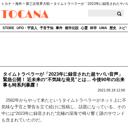
トカナ
>
海外
>
第三次世界大戦
>
タイムトラベラーが「2023年に録音されたヤバ
TOCANA
STORE
UFO・宇宙人
予言予知
事件
都市伝説
心霊
科学
UMA
歴史
スピ
タイムトラベラーが「2023年に録音された超ヤバい音声」
緊急公開！ 近未来の“不気味な発見”とは… 今後90年の出来
事も時系列暴露！
2021.05.19 12:00
2582年からやって来たというタイムトラベラーがネット上に不
気味な予言と警告を立て続けに投稿し、話題になっている。その
中には“2023年に録音された“北極の深海で鳴り響く謎のサウンド
も含まれていたのだ。