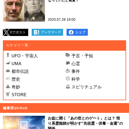
なっていたと発覚！
2020.07.28 18:00
Xでポスト
カテゴリ一覧
UFO・宇宙人
予言・予知
UMA
心霊
都市伝説
事件
歴史
科学
奇妙
スピリチュアル
STORE
編集部pickup
お盆に開く「あの世とのゲート」とは？ 悟
り系霊能師が明かす“先祖霊・供養・金運”の
関係