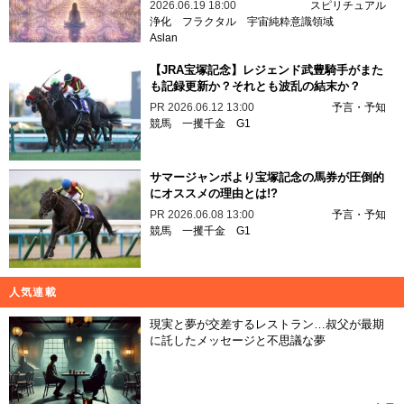
2026.06.19 18:00
スピリチュアル
浄化
フラクタル
宇宙純粋意識領域
Aslan
【JRA宝塚記念】レジェンド武豊騎手がまた
も記録更新か？それとも波乱の結末か？
PR
2026.06.12 13:00
予言・予知
競馬
一攫千金
G1
サマージャンボより宝塚記念の馬券が圧倒的
にオススメの理由とは!?
PR
2026.06.08 13:00
予言・予知
競馬
一攫千金
G1
人気連載
現実と夢が交差するレストラン…叔父が最期
に託したメッセージと不思議な夢