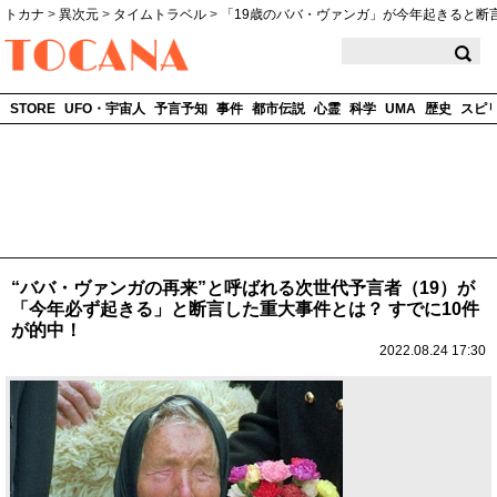
トカナ
>
異次元
>
タイムトラベル
>
「19歳のババ・ヴァンガ」が今年起きると断
TOCANA
STORE
UFO・宇宙人
予言予知
事件
都市伝説
心霊
科学
UMA
歴史
スピ
“ババ・ヴァンガの再来”と呼ばれる次世代予言者（19）が
「今年必ず起きる」と断言した重大事件とは？ すでに10件
が的中！
2022.08.24 17:30