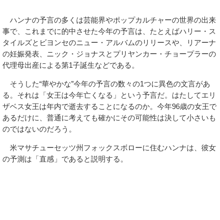
ハンナの予言の多くは芸能界やポップカルチャーの世界の出来
事で、これまでに的中させた今年の予言は、たとえばハリー・ス
タイルズとビヨンセのニュー・アルバムのリリースや、リアーナ
の妊娠発表、ニック・ジョナスとプリヤンカー・チョープラーの
代理母出産による第1子誕生などである。
そうした“華やかな”今年の予言の数々の1つに異色の文言があ
る。それは「女王は今年亡くなる」という予言だ。はたしてエリ
ザベス女王は年内で逝去することになるのか。今年96歳の女王で
あるだけに、普通に考えても確かにその可能性は決して小さいも
のではないのだろう。
米マサチューセッツ州フォックスボローに住むハンナは、彼女
の予測は「直感」であると説明する。