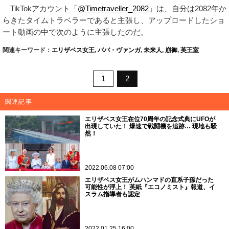
TikTokアカウント「
@Timetraveller_2082
」は、自分は2082年か
らきたタイムトラベラーであると主張し、アップロードしたショ
ート動画の中で次のように主張したのだ。
関連キーワード：
エリザベス女王
,
ババ・ヴァンガ
,
未来人
,
崩御
,
英王室
1
2
関連記事
エリザベス女王在位70周年の記念式典にUFOが
出現していた！ 爆速で戦闘機を追跡… 現地も騒
然！
2022.06.08 07:00
エリザベス女王がムハンマドの直系子孫だった
可能性が浮上！ 英紙『エコノミスト』報道、イ
スラム指導者も認定
2022.01.25 16:00