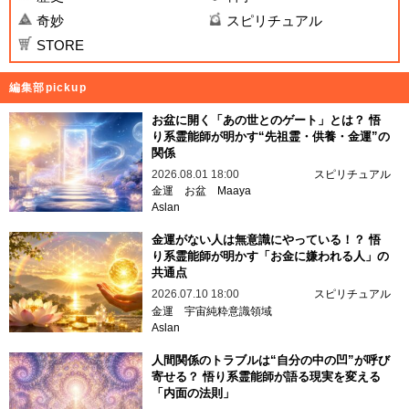
奇妙
スピリチュアル
STORE
編集部pickup
お盆に開く「あの世とのゲート」とは？ 悟
り系霊能師が明かす“先祖霊・供養・金運”の
関係
2026.08.01 18:00
スピリチュアル
金運
お盆
Maaya
Aslan
金運がない人は無意識にやっている！？ 悟
り系霊能師が明かす「お金に嫌われる人」の
共通点
2026.07.10 18:00
スピリチュアル
金運
宇宙純粋意識領域
Aslan
人間関係のトラブルは“自分の中の凹”が呼び
寄せる？ 悟り系霊能師が語る現実を変える
「内面の法則」