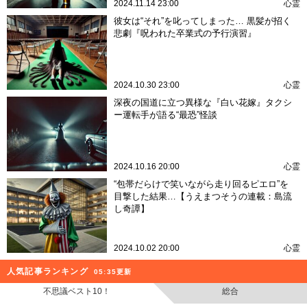
2024.11.14 23:00
心霊
彼女は“それ”を叱ってしまった… 黒髪が招く
悲劇『呪われた卒業式の予行演習』
2024.10.30 23:00
心霊
深夜の国道に立つ異様な『白い花嫁』タクシ
ー運転手が語る“最恐”怪談
2024.10.16 20:00
心霊
“包帯だらけで笑いながら走り回るピエロ”を
目撃した結果…【うえまつそうの連載：島流
し奇譚】
2024.10.02 20:00
心霊
人気記事ランキング
05:35更新
不思議ベスト10！
総合