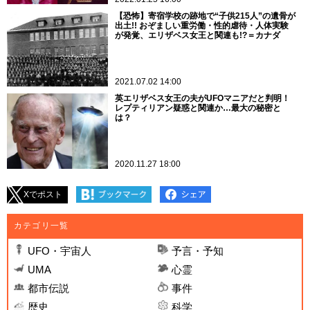
【恐怖】寄宿学校の跡地で“子供215人”の遺骨が
出土!! おぞましい重労働・性的虐待・人体実験
が発覚、エリザベス女王と関連も!?＝カナダ
2021.07.02 14:00
英エリザベス女王の夫がUFOマニアだと判明！
レプティリアン疑惑と関連か…最大の秘密と
は？
2020.11.27 18:00
Xでポスト
カテゴリ一覧
UFO・宇宙人
予言・予知
UMA
心霊
都市伝説
事件
歴史
科学