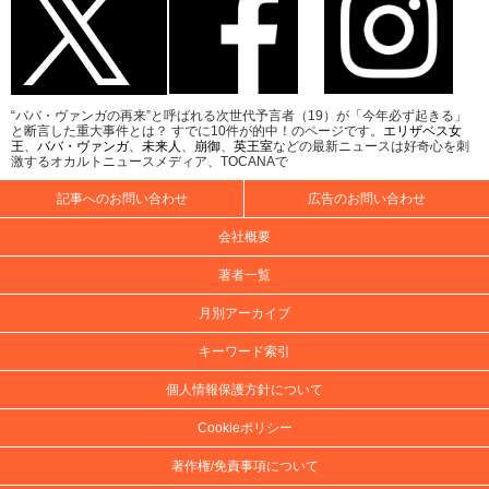
“ババ・ヴァンガの再来”と呼ばれる次世代予言者（19）が「今年必ず起きる」
と断言した重大事件とは？ すでに10件が的中！のページです。
エリザベス女
王
、
ババ・ヴァンガ
、
未来人
、
崩御
、
英王室
などの最新ニュースは好奇心を刺
激するオカルトニュースメディア、TOCANAで
記事へのお問い合わせ
広告のお問い合わせ
会社概要
著者一覧
月別アーカイブ
キーワード索引
個人情報保護方針について
Cookieポリシー
著作権/免責事項について