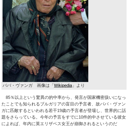
ババ・ヴァンガ 画像は「
Wikipedia
」より
85％以上という驚異の的中率から、発言が国家機密扱いになっ
たことでも知られるブルガリアの盲目の予言者、故ババ・ヴァン
ガに匹敵するといわれる若干19歳の予言者が登場し、世界的に話
題をさらっている。今年の予言をすでに10件的中させている彼女
によれば、年内に英エリザベス女王が崩御されるというのだ