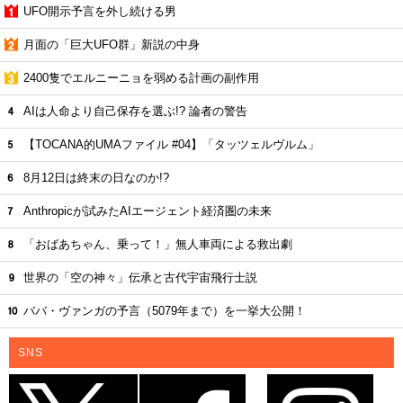
UFO開示予言を外し続ける男
月面の「巨大UFO群」新説の中身
2400隻でエルニーニョを弱める計画の副作用
AIは人命より自己保存を選ぶ!? 論者の警告
【TOCANA的UMAファイル #04】「タッツェルヴルム」
8月12日は終末の日なのか!?
Anthropicが試みたAIエージェント経済圏の未来
「おばあちゃん、乗って！」無人車両による救出劇
世界の「空の神々」伝承と古代宇宙飛行士説
ババ・ヴァンガの予言（5079年まで）を一挙大公開！
SNS