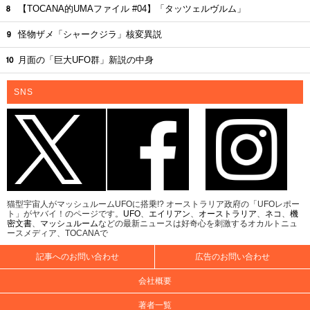
【TOCANA的UMAファイル #04】「タッツェルヴルム」
怪物ザメ「シャークジラ」核変異説
月面の「巨大UFO群」新説の中身
SNS
猫型宇宙人がマッシュルームUFOに搭乗!? オーストラリア政府の「UFOレポー
ト」がヤバイ！のページです。
UFO
、
エイリアン
、
オーストラリア
、
ネコ
、
機
密文書
、
マッシュルーム
などの最新ニュースは好奇心を刺激するオカルトニュ
ースメディア、TOCANAで
記事へのお問い合わせ
広告のお問い合わせ
会社概要
著者一覧