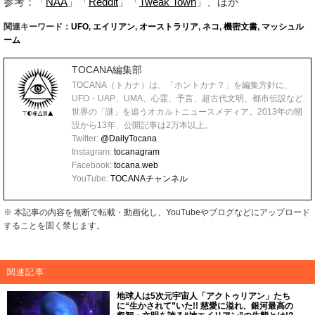
参考：「
NAA
」「
Reddit
」「
Tweak Town
」、ほか
関連キーワード：
UFO
,
エイリアン
,
オーストラリア
,
ネコ
,
機密文書
,
マッシュル
ーム
TOCANA編集部
TOCANA（トカナ）は、「ホントカナ？」を編集方針に、
UFO・UAP、UMA、心霊、予言、超古代文明、都市伝説など
世界の「謎」を追うオカルトニュースメディア。2013年の開
設から13年、公開記事は2万本以上。
Twitter:
@DailyTocana
Instagram:
tocanagram
Facebook:
tocana.web
YouTube:
TOCANAチャンネル
※ 本記事の内容を無断で転載・動画化し、YouTubeやブログなどにアップロード
することを固く禁じます。
関連記事
地球人は5次元宇宙人「アクトゥリアン」たち
に“生かされて”いた!! 慈愛に溢れ、銀河最高の