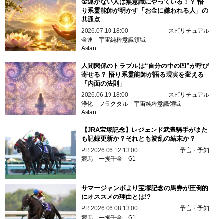
金運がない人は無意識にやっている！？ 悟
り系霊能師が明かす「お金に嫌われる人」の
共通点
2026.07.10 18:00
スピリチュアル
金運
宇宙純粋意識領域
Aslan
人間関係のトラブルは“自分の中の凹”が呼び
寄せる？ 悟り系霊能師が語る現実を変える
「内面の法則」
2026.06.19 18:00
スピリチュアル
浄化
フラクタル
宇宙純粋意識領域
Aslan
【JRA宝塚記念】レジェンド武豊騎手がまた
も記録更新か？それとも波乱の結末か？
PR
2026.06.12 13:00
予言・予知
競馬
一攫千金
G1
サマージャンボより宝塚記念の馬券が圧倒的
にオススメの理由とは!?
PR
2026.06.08 13:00
予言・予知
競馬
一攫千金
G1