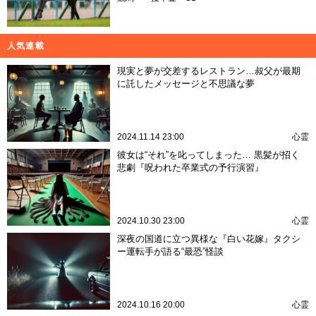
人気連載
現実と夢が交差するレストラン…叔父が最期
に託したメッセージと不思議な夢
2024.11.14 23:00
心霊
彼女は“それ”を叱ってしまった… 黒髪が招く
悲劇『呪われた卒業式の予行演習』
2024.10.30 23:00
心霊
深夜の国道に立つ異様な『白い花嫁』タクシ
ー運転手が語る“最恐”怪談
2024.10.16 20:00
心霊