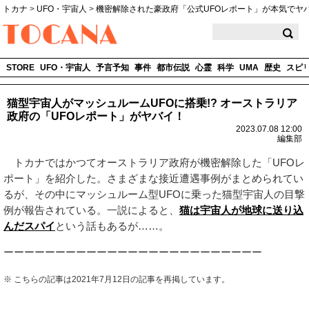
トカナ
>
UFO・宇宙人
>
機密解除された豪政府「公式UFOレポート」が本気でヤ
TOCANA
STORE
UFO・宇宙人
予言予知
事件
都市伝説
心霊
科学
UMA
歴史
スピ
猫型宇宙人がマッシュルームUFOに搭乗!? オーストラリア
政府の「UFOレポート」がヤバイ！
2023.07.08 12:00
編集部
トカナではかつてオーストラリア政府が機密解除した「UFOレ
ポート」を紹介した。さまざまな接近遭遇事例がまとめられてい
るが、その中にマッシュルーム型UFOに乗った猫型宇宙人の目撃
例が報告されている。一説によると、
猫は宇宙人が地球に送り込
んだスパイ
という話もあるが……。
ーーーーーーーーーーーーーーーーーーーーーーーーー
※ こちらの記事は2021年7月12日の記事を再掲しています。