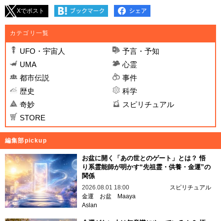
Xでポスト
カテゴリ一覧
UFO・宇宙人
予言・予知
UMA
心霊
都市伝説
事件
歴史
科学
奇妙
スピリチュアル
STORE
編集部pickup
お盆に開く「あの世とのゲート」とは？ 悟
り系霊能師が明かす“先祖霊・供養・金運”の
関係
2026.08.01 18:00
スピリチュアル
金運
お盆
Maaya
Aslan