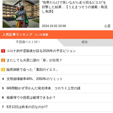
“包帯だらけで笑いながら走り回るピエロ”を
目撃した結果…【うえまつそうの連載：島流
し奇譚】
2024.10.02 20:00
心霊
人気記事ランキング
11:35更新
不思議ベスト10！
総合
コロナ的中霊能者が語る2026年の予言ビジョン
またしても火星に謎の「扉」が出現？
臨死体験で会った「素顔のイエス」
文明崩壊確率49%、2050年のリミット
6時間動かず浮かんだ発光球体、コロラド上空の謎
核爆弾で小惑星は破壊できるか？
8月12日は終末の日なのか!?