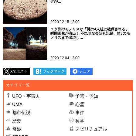
グが…
2020.12.15 12:00
ユタ州のモノリスが「謎の4人組に確保される」
瞬間画像が流出！ 不気味な会話も記録、第3のモ
ノリスまで出現し…！
2020.12.04 12:00
Xでポスト
カテゴリ一覧
UFO・宇宙人
予言・予知
UMA
心霊
都市伝説
事件
歴史
科学
奇妙
スピリチュアル