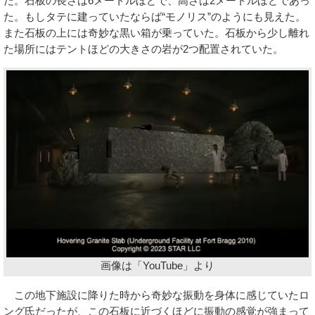
だ。石板の長さは6メートルほどで、高さは2メートルほどであっ
た。もしタテに建っていたならば“モノリス”のようにも見えた。
また石板の上には奇妙な黒い箱が乗っていた。石板から少し離れ
た場所にはテントほどの大きさの岩が2つ配置されていた。
画像は「YouTube」より
この地下施設に降りた時から奇妙な振動を身体に感じていたロ
ング氏だったが、この石板に近づくほどに振動の感覚が強まって