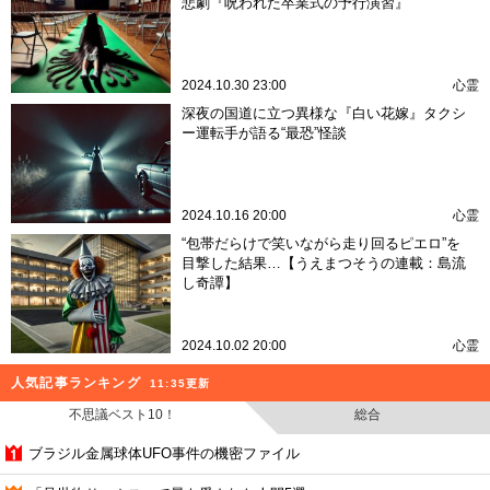
悲劇『呪われた卒業式の予行演習』
2024.10.30 23:00
心霊
深夜の国道に立つ異様な『白い花嫁』タクシ
ー運転手が語る“最恐”怪談
2024.10.16 20:00
心霊
“包帯だらけで笑いながら走り回るピエロ”を
目撃した結果…【うえまつそうの連載：島流
し奇譚】
2024.10.02 20:00
心霊
人気記事ランキング
11:35更新
不思議ベスト10！
総合
ブラジル金属球体UFO事件の機密ファイル