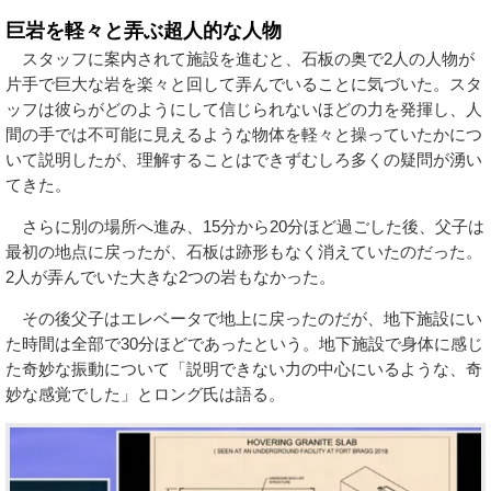
巨岩を軽々と弄ぶ超人的な人物
スタッフに案内されて施設を進むと、石板の奥で2人の人物が
片手で巨大な岩を楽々と回して弄んでいることに気づいた。スタ
ッフは彼らがどのようにして信じられないほどの力を発揮し、人
間の手では不可能に見えるような物体を軽々と操っていたかにつ
いて説明したが、理解することはできずむしろ多くの疑問が湧い
てきた。
さらに別の場所へ進み、15分から20分ほど過ごした後、父子は
最初の地点に戻ったが、石板は跡形もなく消えていたのだった。
2人が弄んでいた大きな2つの岩もなかった。
その後父子はエレベータで地上に戻ったのだが、地下施設にい
た時間は全部で30分ほどであったという。地下施設で身体に感じ
た奇妙な振動について「説明できない力の中心にいるような、奇
妙な感覚でした」とロング氏は語る。