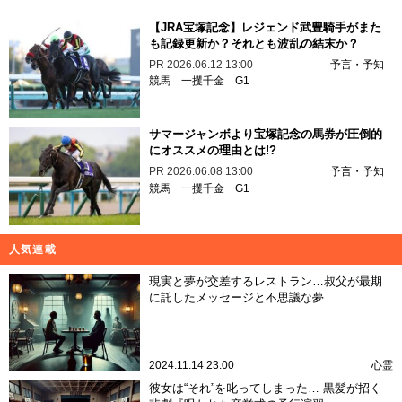
【JRA宝塚記念】レジェンド武豊騎手がまた
も記録更新か？それとも波乱の結末か？
PR
2026.06.12 13:00
予言・予知
競馬
一攫千金
G1
サマージャンボより宝塚記念の馬券が圧倒的
にオススメの理由とは!?
PR
2026.06.08 13:00
予言・予知
競馬
一攫千金
G1
人気連載
現実と夢が交差するレストラン…叔父が最期
に託したメッセージと不思議な夢
2024.11.14 23:00
心霊
彼女は“それ”を叱ってしまった… 黒髪が招く