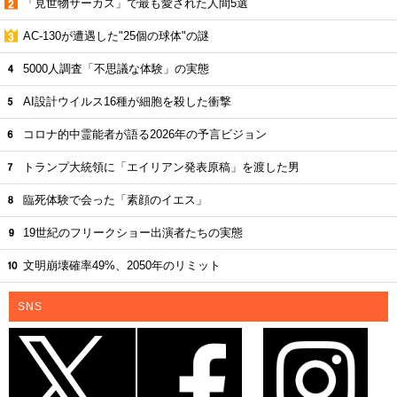
「見世物サーカス」で最も愛された人間5選
AC-130が遭遇した"25個の球体"の謎
5000人調査「不思議な体験」の実態
AI設計ウイルス16種が細胞を殺した衝撃
コロナ的中霊能者が語る2026年の予言ビジョン
トランプ大統領に「エイリアン発表原稿」を渡した男
臨死体験で会った「素顔のイエス」
19世紀のフリークショー出演者たちの実態
文明崩壊確率49%、2050年のリミット
SNS