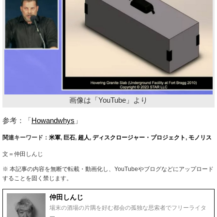
画像は「YouTube」より
参考：「
Howandwhys
」
関連キーワード：
米軍
,
巨石
,
超人
,
ディスクロージャー・プロジェクト
,
モノリス
文＝仲田しんじ
※ 本記事の内容を無断で転載・動画化し、YouTubeやブログなどにアップロード
することを固く禁じます。
仲田しんじ
場末の酒場の片隅を好む都会の孤独な思索者でフリーライタ