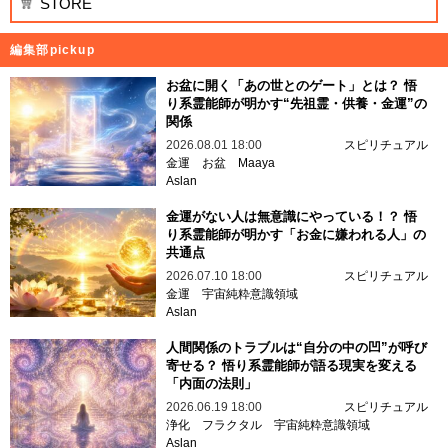
STORE
編集部pickup
お盆に開く「あの世とのゲート」とは？ 悟
り系霊能師が明かす“先祖霊・供養・金運”の
関係
2026.08.01 18:00
スピリチュアル
金運
お盆
Maaya
Aslan
金運がない人は無意識にやっている！？ 悟
り系霊能師が明かす「お金に嫌われる人」の
共通点
2026.07.10 18:00
スピリチュアル
金運
宇宙純粋意識領域
Aslan
人間関係のトラブルは“自分の中の凹”が呼び
寄せる？ 悟り系霊能師が語る現実を変える
「内面の法則」
2026.06.19 18:00
スピリチュアル
浄化
フラクタル
宇宙純粋意識領域
Aslan