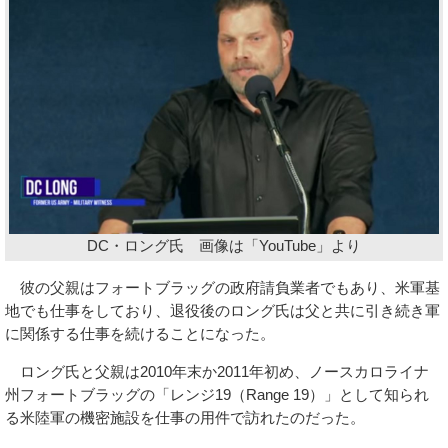
DC・ロング氏 画像は「YouTube」より
彼の父親はフォートブラッグの政府請負業者でもあり、米軍基
地でも仕事をしており、退役後のロング氏は父と共に引き続き軍
に関係する仕事を続けることになった。
ロング氏と父親は2010年末か2011年初め、ノースカロライナ
州フォートブラッグの「レンジ19（Range 19）」として知られ
る米陸軍の機密施設を仕事の用件で訪れたのだった。