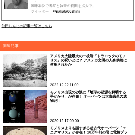
ー。
興味本位で考察と執筆の範囲を拡大中。
ツイッター
@nakata66shinji
仲田しんじの記事一覧はこちら
関連記事
アメリカ大陸最大の一枚岩「トラロックのモノ
リス」の呪いとは？ アステカ文明の人身供養に
使用されたか
2022.12.22 11:00
モノリス出現の砂漠に「地球の起源を解明する
手がかり」が存在！ オーパーツは太古惑星の遺
物だ!!
2020.12.17 09:00
モノリスよりも謎すぎる超古代オーパーツ「エ
ニグマリス」が存在！ 10万年前の岩に電気プラ