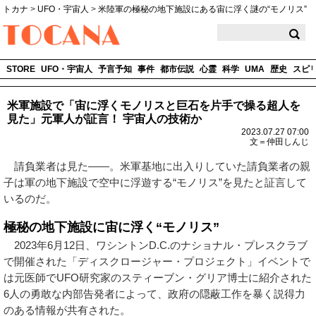
トカナ
>
UFO・宇宙人
>
米陸軍の極秘の地下施設にある宙に浮く謎の“モノリス”
TOCANA
STORE
UFO・宇宙人
予言予知
事件
都市伝説
心霊
科学
UMA
歴史
スピ
米軍施設で「宙に浮くモノリスと巨石を片手で操る超人を
見た」元軍人が証言！ 宇宙人の技術か
2023.07.27 07:00
文＝仲田しんじ
請負業者は見た――。米軍基地に出入りしていた請負業者の親
子は軍の地下施設で空中に浮遊する“モノリス”を見たと証言して
いるのだ。
極秘の地下施設に宙に浮く“モノリス”
2023年6月12日、ワシントンD.C.のナショナル・プレスクラブ
で開催された「ディスクロージャー・プロジェクト」イベントで
は元医師でUFO研究家のスティーブン・グリア博士に紹介された
6人の勇敢な内部告発者によって、政府の隠蔽工作を暴く説得力
のある情報が共有された。