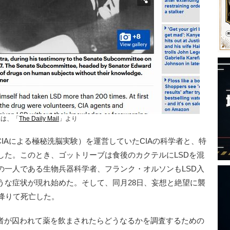
像は、「
The Daily Mail
」より
CIAによる極秘洗脳実験）を運営していたCIAの科学者と、特
した。このとき、ゴットリーブは食後のカクテルにLSDを混
の一人である生物兵器科学者、フランク・オルソンもLSD入
うな症状が現れ始めた。そして、同月28日、妄想と絶望に襲
降りて死亡した。
学者が囚われて薬を飲まされたらどうなるかを調査するための