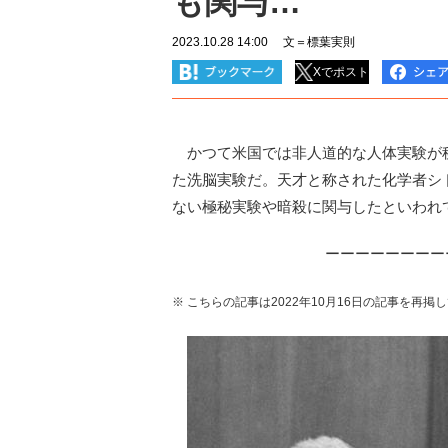
も関与…
2023.10.28 14:00
文＝標葉実則
Xでポスト
かつて米国では非人道的な人体実験が秘
た洗脳実験だ。天才と称された化学者シ
ない極秘実験や暗殺に関与したといわれ
ーーーーーーーー
※ こちらの記事は2022年10月16日の記事を再掲