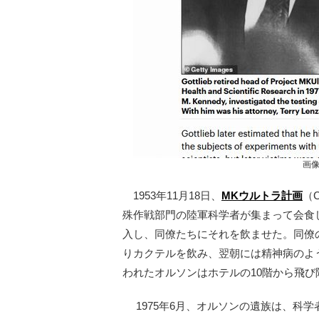
画
1953年11月18日、
MKウルトラ計画
（
殊作戦部門の陸軍科学者が集まって会食
入し、同僚たちにそれを飲ませた。同僚
りカクテルを飲み、翌朝には精神病のよ
われたオルソンはホテルの10階から飛び
1975年6月、オルソンの遺族は、科