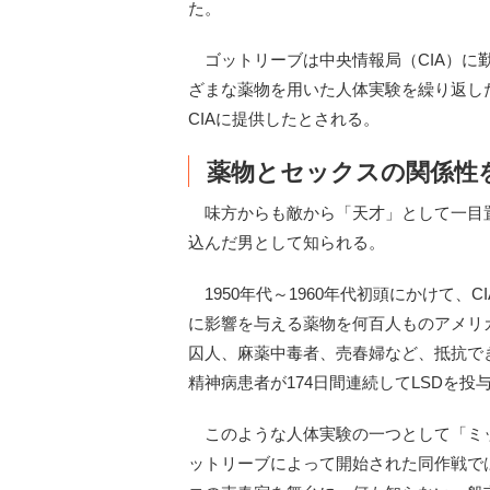
た。
ゴットリーブは中央情報局（CIA）に
ざまな薬物を用いた人体実験を繰り返し
CIAに提供したとされる。
薬物とセックスの関係性
味方からも敵から「天才」として一目置
込んだ男として知られる。
1950年代～1960年代初頭にかけて、
に影響を与える薬物を何百人ものアメリ
囚人、麻薬中毒者、売春婦など、抵抗で
精神病患者が174日間連続してLSDを
このような人体実験の一つとして「ミッ
ットリーブによって開始された同作戦で