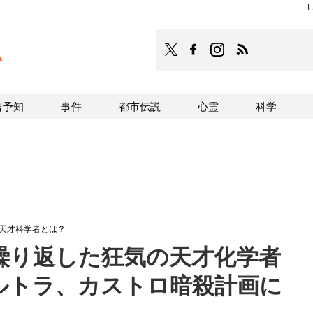
TOCANA
TOCANAのFacebookはこち
TOCANAのinstagra
TOCANAのRS
言予知
事件
都市伝説
心霊
科学
の天才科学者とは？
を繰り返した狂気の天才化学者
ウルトラ、カストロ暗殺計画に