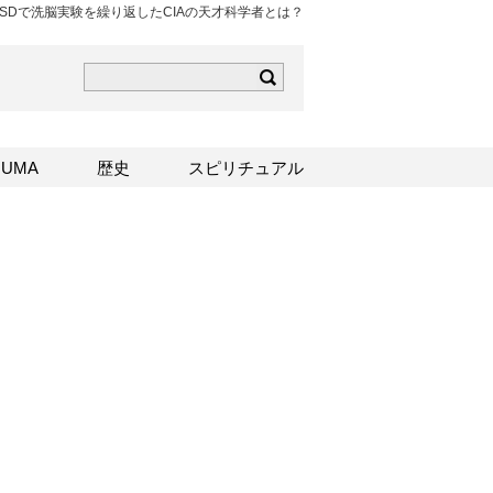
LSDで洗脳実験を繰り返したCIAの天才科学者とは？
ら
mはこちら
Sはこちら
UMA
歴史
スピリチュアル