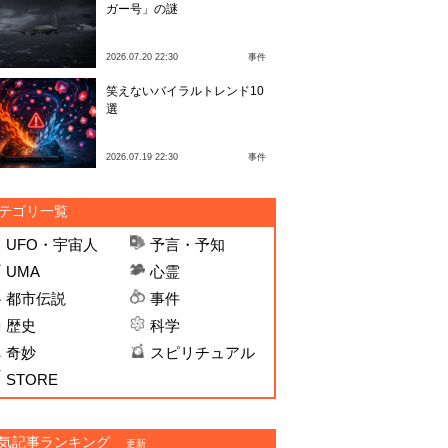
ガー号」の謎
2026.07.20 22:30
事件
笑えないバイラルトレンド10
選
2026.07.19 22:30
事件
テゴリ一覧
UFO・宇宙人
予言・予知
UMA
心霊
都市伝説
事件
歴史
科学
奇妙
スピリチュアル
STORE
気記事ランキング
更新