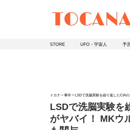
STORE
UFO・宇宙人
予
トカナ
>
事件
>
LSDで洗脳実験を繰り返したCIA
LSDで洗脳実験
がヤバイ！ MK