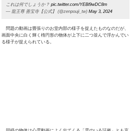
これは何でしょうか？
pic.twitter.com/YEBl9wDC8m
— 龍王尊 善宝寺【公式】 (@zenpouji_tw)
May 3, 2024
問題の動画は畳張りのお堂内部の様子を捉えたものなのだが、
画面中央に白く輝く楕円形の物体が上下に二つ並んで浮かんでい
る様子が捉えられている。
同様の物体は心霊動画によく出てくる「霊のいる証拠」とも言