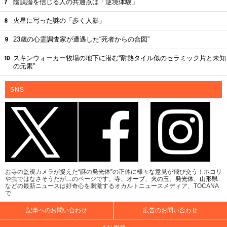
陰謀論を信じる人の共通点は「逆境体験」
火星に写った謎の「歩く人影」
23歳の心霊調査家が遭遇した“死者からの合図”
スキンウォーカー牧場の地下に潜む“耐熱タイル似のセラミック片と未知
の元素”
SNS
お寺の監視カメラが捉えた“謎の発光体”の正体に様々な意見が飛び交う！ホコリ
や虫ではなさそうだが…のページです。
寺
、
オーブ
、
火の玉
、
発光体
、
山形県
などの最新ニュースは好奇心を刺激するオカルトニュースメディア、TOCANA
で
記事へのお問い合わせ
広告のお問い合わせ