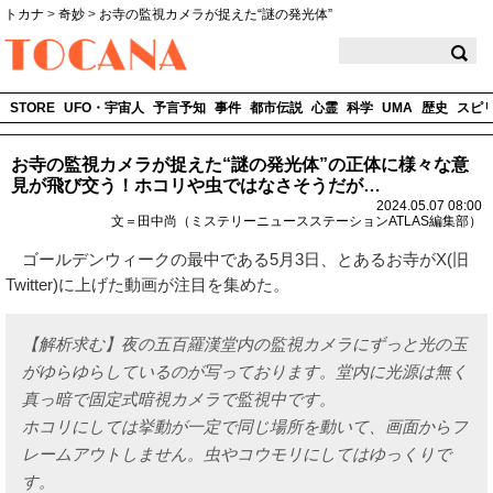
トカナ
>
奇妙
>
お寺の監視カメラが捉えた“謎の発光体”
TOCANA
STORE
UFO・宇宙人
予言予知
事件
都市伝説
心霊
科学
UMA
歴史
スピ
お寺の監視カメラが捉えた“謎の発光体”の正体に様々な意
見が飛び交う！ホコリや虫ではなさそうだが…
2024.05.07 08:00
文＝田中尚（ミステリーニュースステーションATLAS編集部）
ゴールデンウィークの最中である5月3日、とあるお寺がX(旧
Twitter)に上げた動画が注目を集めた。
【解析求む】夜の五百羅漢堂内の監視カメラにずっと光の玉
がゆらゆらしているのが写っております。堂内に光源は無く
真っ暗で固定式暗視カメラで監視中です。
ホコリにしては挙動が一定で同じ場所を動いて、画面からフ
レームアウトしません。虫やコウモリにしてはゆっくりで
す。