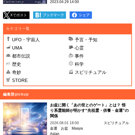
2023.04.29 14:00
Xでポスト
カテゴリ一覧
UFO・宇宙人
予言・予知
UMA
心霊
都市伝説
事件
歴史
科学
奇妙
スピリチュアル
STORE
編集部pickup
お盆に開く「あの世とのゲート」とは？ 悟
り系霊能師が明かす“先祖霊・供養・金運”の
関係
2026.08.01 18:00
スピリチュアル
金運
お盆
Maaya
Aslan