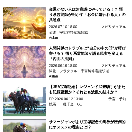
金運がない人は無意識にやっている！？ 悟
り系霊能師が明かす「お金に嫌われる人」の
共通点
2026.07.10 18:00
スピリチュアル
金運
宇宙純粋意識領域
Aslan
人間関係のトラブルは“自分の中の凹”が呼び
寄せる？ 悟り系霊能師が語る現実を変える
「内面の法則」
2026.06.19 18:00
スピリチュアル
浄化
フラクタル
宇宙純粋意識領域
Aslan
【JRA宝塚記念】レジェンド武豊騎手がまた
も記録更新か？それとも波乱の結末か？
PR
2026.06.12 13:00
予言・予知
競馬
一攫千金
G1
サマージャンボより宝塚記念の馬券が圧倒的
にオススメの理由とは!?