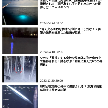
青白く不気味に光るUSO（未確認潜水物体）が
撮影される！専門家すら手も足も出なかった正
体とは！？＝メキシコ
2024.04.24 08:00
“青く光る奇妙な物体”が川に降下し沈む！？衝
撃の光景を撮影した動画が話題！
2024.04.18 08:00
シカを「監視」する奇妙な発光体の列が森の中
で撮影される！謎を呼ぶ『垂直に並んだ6つの発
光体』
2023.11.20 20:00
UFOが三陸沖の海中で撮影される？ 深海で高速
移動する発光体の謎