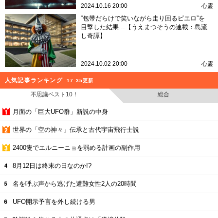
2024.10.16 20:00
心霊
“包帯だらけで笑いながら走り回るピエロ”を
目撃した結果…【うえまつそうの連載：島流
し奇譚】
2024.10.02 20:00
心霊
人気記事ランキング
17:35更新
不思議ベスト10！
総合
月面の「巨大UFO群」新説の中身
世界の「空の神々」伝承と古代宇宙飛行士説
2400隻でエルニーニョを弱める計画の副作用
8月12日は終末の日なのか!?
名を呼ぶ声から逃げた遭難女性2人の20時間
UFO開示予言を外し続ける男