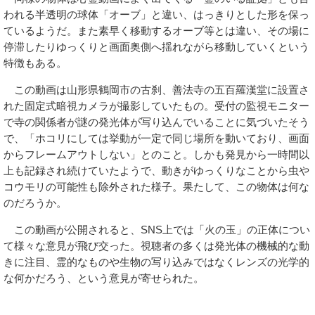
われる半透明の球体「オーブ」と違い、はっきりとした形を保っ
ているようだ。また素早く移動するオーブ等とは違い、その場に
停滞したりゆっくりと画面奥側へ揺れながら移動していくという
特徴もある。
この動画は山形県鶴岡市の古刹、善法寺の五百羅漢堂に設置さ
れた固定式暗視カメラが撮影していたもの。受付の監視モニター
で寺の関係者が謎の発光体が写り込んでいることに気づいたそう
で、「ホコリにしては挙動が一定で同じ場所を動いており、画面
からフレームアウトしない」とのこと。しかも発見から一時間以
上も記録され続けていたようで、動きがゆっくりなことから虫や
コウモリの可能性も除外された様子。果たして、この物体は何な
のだろうか。
この動画が公開されると、SNS上では「火の玉」の正体につい
て様々な意見が飛び交った。視聴者の多くは発光体の機械的な動
きに注目、霊的なものや生物の写り込みではなくレンズの光学的
な何かだろう、という意見が寄せられた。