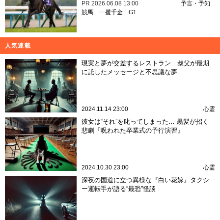
PR
2026.06.08 13:00
予言・予知
競馬
一攫千金
G1
人気連載
現実と夢が交差するレストラン…叔父が最期
に託したメッセージと不思議な夢
2024.11.14 23:00
心霊
彼女は“それ”を叱ってしまった… 黒髪が招く
悲劇『呪われた卒業式の予行演習』
2024.10.30 23:00
心霊
深夜の国道に立つ異様な『白い花嫁』タクシ
ー運転手が語る“最恐”怪談