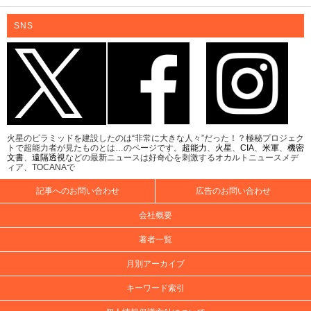
SNS
火星のピラミッドを建設したのは“非常に大きな人々”だった！？極秘プロジェク
トで超能力者が見たものとは…のページです。
超能力
、
火星
、
CIA
、
米軍
、
機密
文書
、
遠隔透視
などの最新ニュースは好奇心を刺激するオカルトニュースメデ
ィア、TOCANAで
記事へのお問い合わせ
広告のお問い合わせ
会社概要
著者一覧
月別アーカイブ
キーワード索引