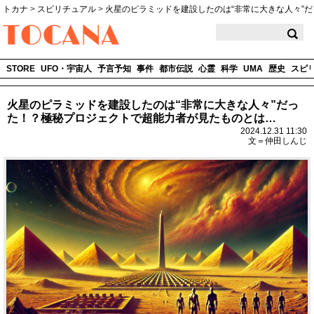
トカナ
>
スピリチュアル
>
火星のピラミッドを建設したのは“非常に大きな人々”
TOCANA
STORE
UFO・宇宙人
予言予知
事件
都市伝説
心霊
科学
UMA
歴史
スピ
火星のピラミッドを建設したのは“非常に大きな人々”だっ
た！？極秘プロジェクトで超能力者が見たものとは…
2024.12.31 11:30
文＝仲田しんじ