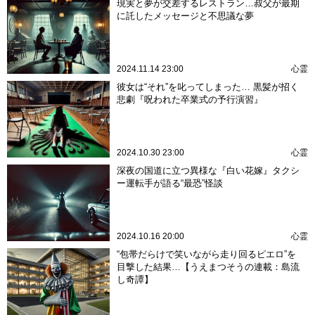
現実と夢が交差するレストラン…叔父が最期
に託したメッセージと不思議な夢
2024.11.14 23:00
心霊
彼女は“それ”を叱ってしまった… 黒髪が招く
悲劇『呪われた卒業式の予行演習』
2024.10.30 23:00
心霊
深夜の国道に立つ異様な『白い花嫁』タクシ
ー運転手が語る“最恐”怪談
2024.10.16 20:00
心霊
“包帯だらけで笑いながら走り回るピエロ”を
目撃した結果…【うえまつそうの連載：島流
し奇譚】