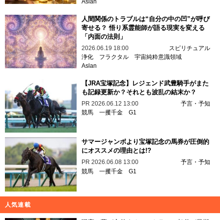
Aslan
人間関係のトラブルは“自分の中の凹”が呼び
寄せる？ 悟り系霊能師が語る現実を変える
「内面の法則」
2026.06.19 18:00
スピリチュアル
浄化
フラクタル
宇宙純粋意識領域
Aslan
【JRA宝塚記念】レジェンド武豊騎手がまた
も記録更新か？それとも波乱の結末か？
PR
2026.06.12 13:00
予言・予知
競馬
一攫千金
G1
サマージャンボより宝塚記念の馬券が圧倒的
にオススメの理由とは!?
PR
2026.06.08 13:00
予言・予知
競馬
一攫千金
G1
人気連載