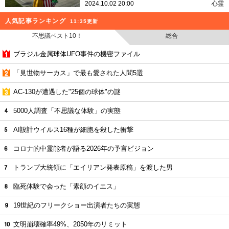
2024.10.02 20:00
心霊
人気記事ランキング
11:35更新
不思議ベスト10！
総合
ブラジル金属球体UFO事件の機密ファイル
「見世物サーカス」で最も愛された人間5選
AC-130が遭遇した"25個の球体"の謎
5000人調査「不思議な体験」の実態
AI設計ウイルス16種が細胞を殺した衝撃
コロナ的中霊能者が語る2026年の予言ビジョン
トランプ大統領に「エイリアン発表原稿」を渡した男
臨死体験で会った「素顔のイエス」
19世紀のフリークショー出演者たちの実態
文明崩壊確率49%、2050年のリミット