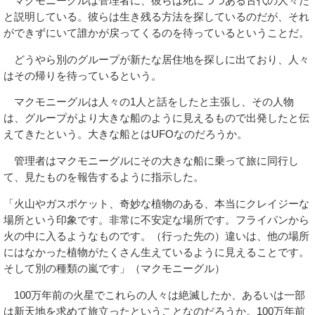
マクモニーグルは管理者に、彼らは死につつある古代の人々だ
と説明している。彼らは生き残る方法を探しているのだが、それ
ができずにいて誰かが戻ってくるのを待っているということだ。
どうやら別のグループが新たな居住地を探しに出ており、人々
はその帰りを待っているという。
マクモニーグルは人々の1人と話をしたと主張し、その人物
は、グループがより大きな船のように見えるもので出発したと伝
えてきたという。大きな船とはUFOなのだろうか。
管理者はマクモニーグルにその大きな船に乗って旅に同行し
て、見たものを報告するように指示した。
「火山やガスポケット、奇妙な植物のある、本当にクレイジーな
場所という印象です。非常に不安定な場所です。フライパンから
火の中に入るようなものです。（行った先の）違いは、他の場所
にはなかった植物がたくさん生えているように見えることです。
そして別の種類の嵐です」（マクモニーグル）
100万年前の火星でこれらの人々は絶滅したか、あるいは一部
は新天地を求めて旅立ったということなのだろうか。100万年前