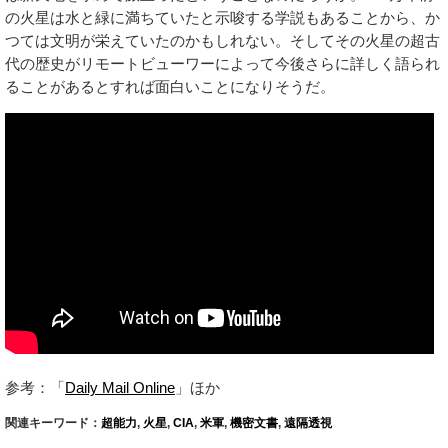
の火星は水と緑に満ちていたと示唆する学説もあることから、か
つては文明が栄えていたのかもしれない。そしてその火星の超古
代の歴史がリモートビューワーによって今後さらに詳しく語られ
ることがあるとすれば面白いことになりそうだ。
参考：「
Daily Mail Online
」ほか
関連キーワード：
超能力
,
火星
,
CIA
,
米軍
,
機密文書
,
遠隔透視