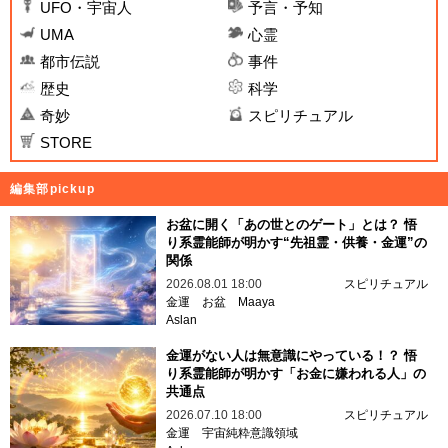
UFO・宇宙人
予言・予知
UMA
心霊
都市伝説
事件
歴史
科学
奇妙
スピリチュアル
STORE
編集部pickup
お盆に開く「あの世とのゲート」とは？ 悟
り系霊能師が明かす“先祖霊・供養・金運”の
関係
2026.08.01 18:00
スピリチュアル
金運
お盆
Maaya
Aslan
金運がない人は無意識にやっている！？ 悟
り系霊能師が明かす「お金に嫌われる人」の
共通点
2026.07.10 18:00
スピリチュアル
金運
宇宙純粋意識領域