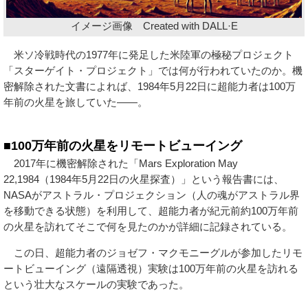
イメージ画像 Created with DALL·E
米ソ冷戦時代の1977年に発足した米陸軍の極秘プロジェクト
「スターゲイト・プロジェクト」では何が行われていたのか。機
密解除された文書によれば、1984年5月22日に超能力者は100万
年前の火星を旅していた――。
■100万年前の火星をリモートビューイング
2017年に機密解除された「Mars Exploration May
22,1984（1984年5月22日の火星探査）」という報告書には、
NASAがアストラル・プロジェクション（人の魂がアストラル界
を移動できる状態）を利用して、超能力者が紀元前約100万年前
の火星を訪れてそこで何を見たのかが詳細に記録されている。
この日、超能力者のジョゼフ・マクモニーグルが参加したリモ
ートビューイング（遠隔透視）実験は100万年前の火星を訪れる
という壮大なスケールの実験であった。