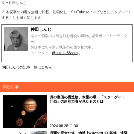
文＝仲田しんじ
※ 本記事の内容を無断で転載・動画化し、YouTubeやブログなどにアップロード
することを固く禁じます。
仲田しんじ
場末の酒場の片隅を好む都会の孤独な思索者でフリーライタ
ー。
興味本位で考察と執筆の範囲を拡大中。
ツイッター
@nakata66shinji
仲田しんじの記事一覧はこちら
関連記事
月の裏側の構造物、木星の環…「スターゲイト
計画」の超能力者が見たものとは
2024.08.28 11:30
月面の巨大な塔、地球上の4つのUFO基地…遠隔