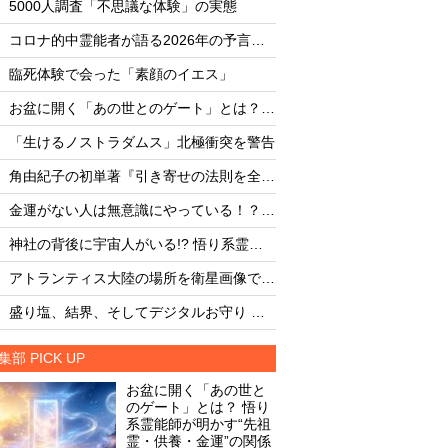
5000人調査「不思議な体験」の実態
・
・
コロナ的中霊能者が語る2026年の予言ビジョン
・
・
臨死体験で会った「素顔のイエス」
AC-130が遭遇した"
・
・
お盆に開く「あの世とのゲート」とは？ 悟り系霊能師が明かす“先祖霊・供養・金運”の関係
5000人調査「不思
・
・
「生けるノストラダムス」北極衝突を警告
AI設計ウイルス16
・
・
角由紀子の初単著『引き寄せの法則を全部やったら、効きすぎて人生バグりかけた話』
・
・
金運がない人は無意識にやっている！？ 悟り系霊能師が明かす「お金に嫌われる人」の共通点
・
・
神社の背後に宇宙人がいる!? 悟り系霊能師が語る「神界の真実」
臨死体験で会った「
・
・
アトランティス大陸の場所を衛星画像で特定か!?
・
・
盛り塩、結界、そしてデジタルお守り —— 怪談の季節の新しい選択「まもりだま〜龍」【TOCANA限定】
文明崩壊確率49%、2
集部 PICK UP
お盆に開く「あの世と
のゲート」とは？ 悟り
系霊能師が明かす“先祖
霊・供養・金運”の関係