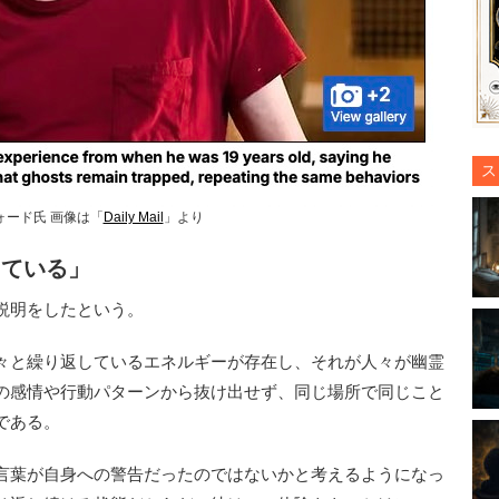
ス
ォード氏 画像は「
Daily Mail
」より
している」
説明をしたという。
々と繰り返しているエネルギーが存在し、それが人々が幽霊
の感情や行動パターンから抜け出せず、同じ場所で同じこと
である。
言葉が自身への警告だったのではないかと考えるようになっ