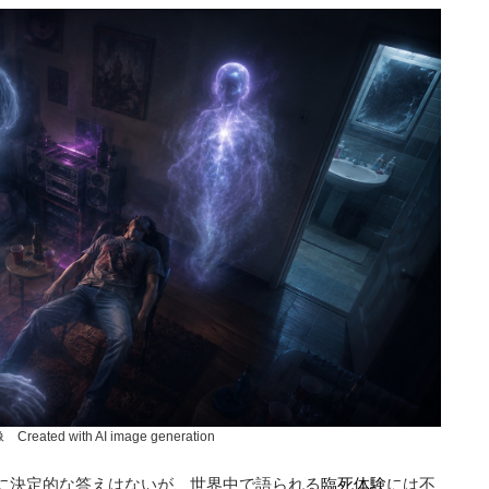
ated with AI image generation
に決定的な答えはないが、世界中で語られる
臨死体験
には不