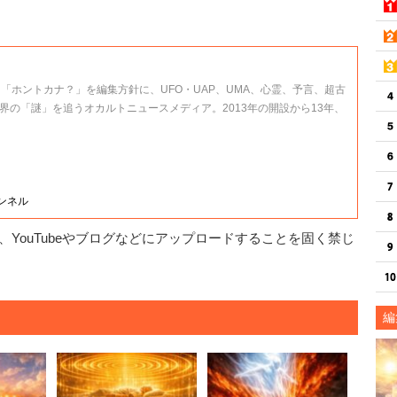
、「ホントカナ？」を編集方針に、UFO・UAP、UMA、心霊、予言、超古
界の「謎」を追うオカルトニュースメディア。2013年の開設から13年、
ャンネル
YouTubeやブログなどにアップロードすることを固く禁じ
編