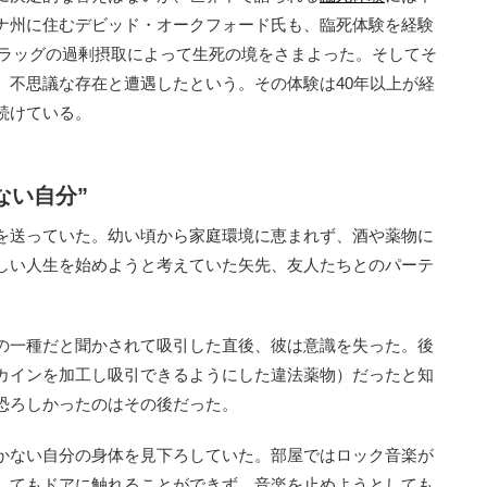
ナ州に住むデビッド・オークフォード氏も、臨死体験を経験
、ドラッグの過剰摂取によって生死の境をさまよった。そしてそ
、不思議な存在と遭遇したという。その体験は40年以上が経
続けている。
ない自分”
を送っていた。幼い頃から家庭環境に恵まれず、酒や薬物に
しい人生を始めようと考えていた矢先、友人たちとのパーテ
の一種だと聞かされて吸引した直後、彼は意識を失った。後
カインを加工し吸引できるようにした違法薬物）だったと知
恐ろしかったのはその後だった。
かない自分の身体を見下ろしていた。部屋ではロック音楽が
してもドアに触れることができず、音楽を止めようとしても