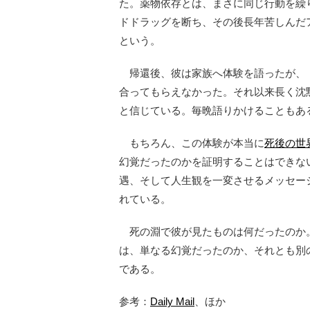
た。薬物依存とは、まさに同じ行動を繰
ドドラッグを断ち、その後長年苦しんだア
という。
帰還後、彼は家族へ体験を語ったが、
合ってもらえなかった。それ以来長く沈
と信じている。毎晩語りかけることもあ
もちろん、この体験が本当に
死後の世
幻覚だったのかを証明することはできな
遇、そして人生観を一変させるメッセー
れている。
死の淵で彼が見たものは何だったのか
は、単なる幻覚だったのか、それとも別
である。
参考：
Daily Mail
、ほか