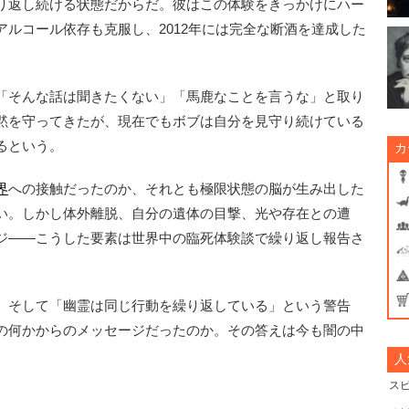
り返し続ける状態だからだ。彼はこの体験をきっかけにハー
ルコール依存も克服し、2012年には完全な断酒を達成した
「そんな話は聞きたくない」「馬鹿なことを言うな」と取り
黙を守ってきたが、現在でもボブは自分を見守り続けている
るという。
カ
界
への接触だったのか、それとも極限状態の脳が生み出した
い。しかし体外離脱、自分の遺体の目撃、光や存在との遭
ジ――こうした要素は世界中の臨死体験談で繰り返し報告さ
。そして「幽霊は同じ行動を繰り返している」という警告
の何かからのメッセージだったのか。その答えは今も闇の中
人
ス