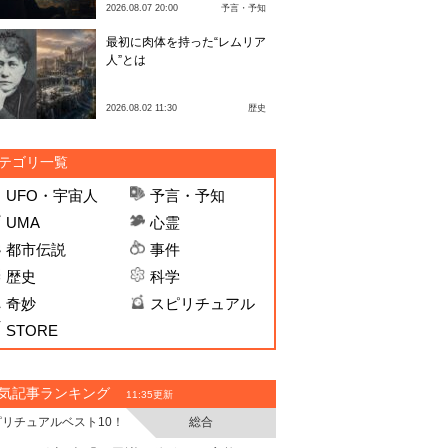
2026.08.07 20:00
予言・予知
最初に肉体を持った“レムリア
人”とは
2026.08.02 11:30
歴史
テゴリ一覧
UFO・宇宙人
予言・予知
UMA
心霊
都市伝説
事件
歴史
科学
奇妙
スピリチュアル
STORE
気記事ランキング
11:35更新
ピリチュアルベスト10！
総合
・
・