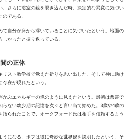
い。さらに浴室の鏡を覗き込んだ時、決定的な異変に気づい
たのである。
めて自分が床から浮いていることに気づいたという。地面の
ろしかったと振り返っている。
時間の正体
キリスト教学校で覚えた祈りを思い出した。そして神に助け
な存在が現れたという。
浮かぶエネルギーの塊のように見えたという。最初は悪霊で
知らない幼少期の記憶を次々と言い当て始めた。3歳や4歳の
を語られたことで、オークフォード氏は相手を信頼するよう
ようになる。ボブは彼に奇妙な世界観を説明したという。そ