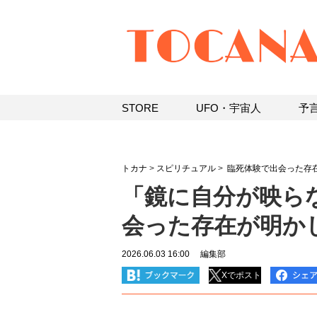
STORE
UFO・宇宙人
予
トカナ
>
スピリチュアル
>
臨死体験で出会った存在
「鏡に自分が映ら
会った存在が明かし
2026.06.03 16:00
編集部
Xでポスト