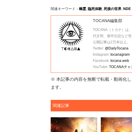
関連キーワード：
幽霊
,
臨死体験
,
死後の世界
,
NDE
TOCANA編集部
TOCANA（トカナ）は
代文明、都市伝説など世
公開記事は2万本以上。
Twitter:
@DailyTocana
Instagram:
tocanagram
Facebook:
tocana.web
YouTube:
TOCANAチ
※ 本記事の内容を無断で転載・動画化し、
ます。
関連記事