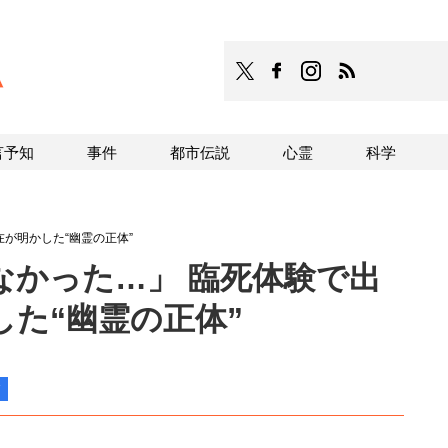
TOCANA
TOCANAのFacebookはこち
TOCANAのinstagra
TOCANAのRS
言予知
事件
都市伝説
心霊
科学
が明かした“幽霊の正体”
なかった…」 臨死体験で出
た“幽霊の正体”