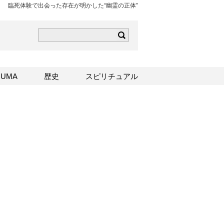
臨死体験で出会った存在が明かした“幽霊の正体”
ら
mはこちら
Sはこちら
UMA
歴史
スピリチュアル