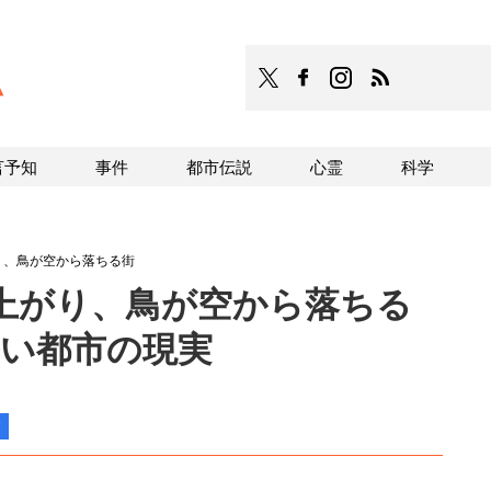
TOCANA
TOCANAのFacebookはこち
TOCANAのinstagra
TOCANAのRS
言予知
事件
都市伝説
心霊
科学
り、鳥が空から落ちる街
上がり、鳥が空から落ちる
暑い都市の現実