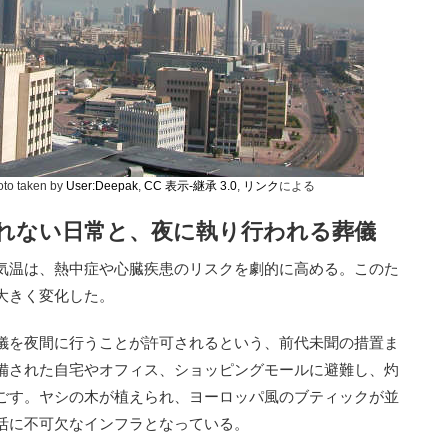
to taken by
User:Deepak
,
CC 表示-継承 3.0
,
リンク
による
れない日常と、夜に執り行われる葬儀
う気温は、熱中症や心臓疾患のリスクを劇的に高める。このた
大きく変化した。
儀を夜間に行うことが許可されるという、前代未聞の措置ま
備された自宅やオフィス、ショッピングモールに避難し、灼
ごす。ヤシの木が植えられ、ヨーロッパ風のブティックが並
活に不可欠なインフラとなっている。