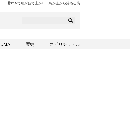
暑すぎて魚が茹で上がり、鳥が空から落ちる街
ら
mはこちら
Sはこちら
UMA
歴史
スピリチュアル