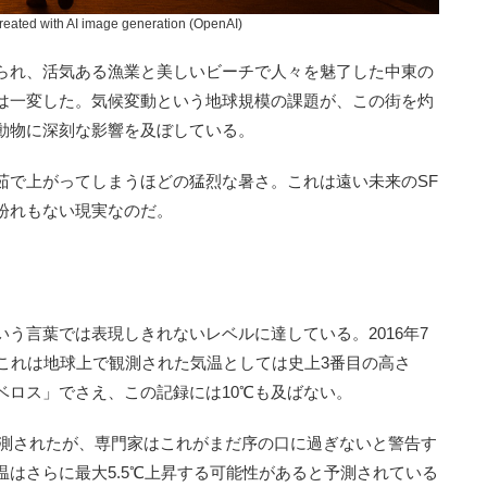
 with AI image generation (OpenAI)
られ、活気ある漁業と美しいビーチで人々を魅了した中東の
は一変した。気候変動という地球規模の課題が、この街を灼
動物に深刻な影響を及ぼしている。
で上がってしまうほどの猛烈な暑さ。これは遠い未来のSF
紛れもない現実なのだ。
」
う言葉では表現しきれないレベルに達している。2016年7
。これは地球上で観測された気温としては史上3番目の高さ
ベロス」でさえ、この記録には10℃も及ばない。
も観測されたが、専門家はこれがまだ序の口に過ぎないと警告す
はさらに最大5.5℃上昇する可能性があると予測されている