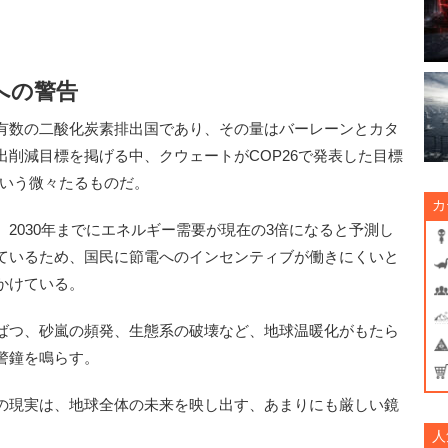
への警告
有数の二酸化炭素排出国であり、その量はバーレーンとカタ
削減目標を掲げる中、クウェートがCOP26で発表した目標
るという微々たるものだ。
カ
2030年までにエネルギー需要が現在の3倍になると予測し
ているため、国民に節電へのインセンティブが働きにくいと
かけている。
ばつ、砂嵐の頻発、生態系の破壊など、地球温暖化がもたら
警鐘を鳴らす。
の現実は、地球全体の未来を映し出す、あまりにも厳しい鏡
人