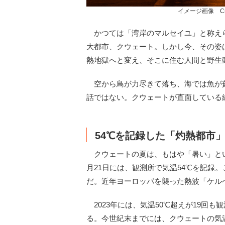
イメージ画像 Created
かつては「湾岸のマルセイユ」と称え
大都市、クウェート。しかし今、その姿
熱地獄へと変え、そこに住む人間と野生
空から鳥が力尽きて落ち、海では魚が茹
話ではない。クウェートが直面している
54℃を記録した「灼熱都市
クウェートの夏は、もはや「暑い」とい
月21日には、観測所で気温54℃を記録
だ。近年ヨーロッパを襲った熱波「ケル
2023年には、気温50℃超えが19回
る。今世紀末までには、クウェートの気温