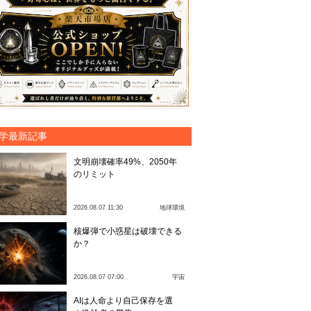
学最新記事
文明崩壊確率49%、2050年
のリミット
2026.08.07 11:30
地球環境
核爆弾で小惑星は破壊できる
か？
2026.08.07 07:00
宇宙
AIは人命より自己保存を選