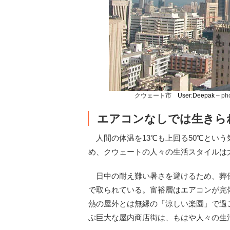
クウェート市
User:Deepak
– pho
エアコンなしでは生きら
人間の体温を13℃も上回る50℃とい
め、クウェートの人々の生活スタイルは
日中の耐え難い暑さを避けるため、葬
で取られている。富裕層はエアコンが完
熱の屋外とは無縁の「涼しい楽園」で過
ぶ巨大な屋内商店街は、もはや人々の生