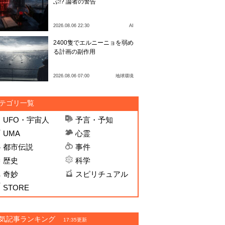
ぶ!? 論者の警告
2026.08.06 22:30
AI
2400隻でエルニーニョを弱め
る計画の副作用
2026.08.06 07:00
地球環境
テゴリ一覧
UFO・宇宙人
予言・予知
UMA
心霊
都市伝説
事件
歴史
科学
奇妙
スピリチュアル
STORE
気記事ランキング
17:35更新