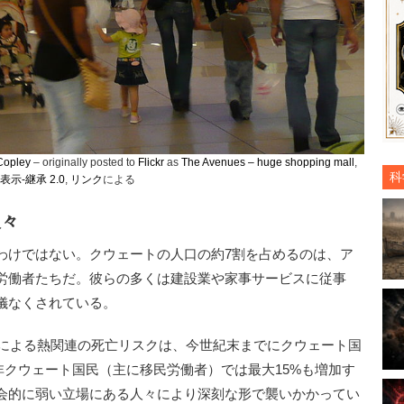
Copley
– originally posted to
Flickr
as
The Avenues – huge shopping mall
,
科
 表示-継承 2.0
,
リンク
による
人々
けではない。クウェートの人口の約7割を占めるのは、ア
労働者たちだ。彼らの多くは建設業や家事サービスに従事
儀なくされている。
動による熱関連の死亡リスクは、今世紀末までにクウェート国
、非クウェート国民（主に移民労働者）では最大15%も増加す
会的に弱い立場にある人々により深刻な形で襲いかかってい