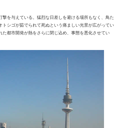
打撃を与えている。猛烈な日差しを避ける場所もなく、鳥た
オトシゴが茹でられて死ぬという痛ましい光景が広がってい
れた都市開発が熱をさらに閉じ込め、事態を悪化させてい