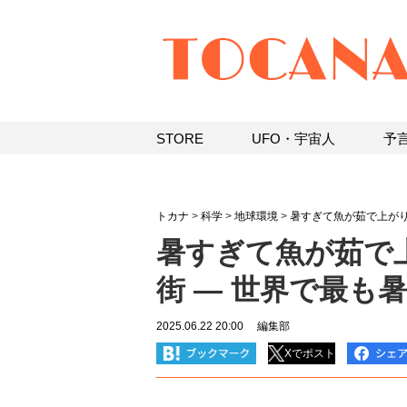
STORE
UFO・宇宙人
予
トカナ
>
科学
>
地球環境
>
暑すぎて魚が茹で上が
暑すぎて魚が茹で
街 ― 世界で最も
2025.06.22 20:00
編集部
Xでポスト