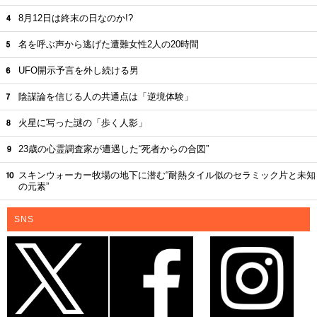
8月12日は終末の日なのか!?
名を呼ぶ声から逃げた遭難女性2人の20時間
UFO開示予言を外し続ける男
陰謀論を信じる人の共通点は「逆境体験」
火星に写った謎の「歩く人影」
23歳の心霊調査家が遭遇した“死者からの合図”
スキンウォーカー牧場の地下に潜む“耐熱タイル似のセラミック片と未知
の元素”
SNS