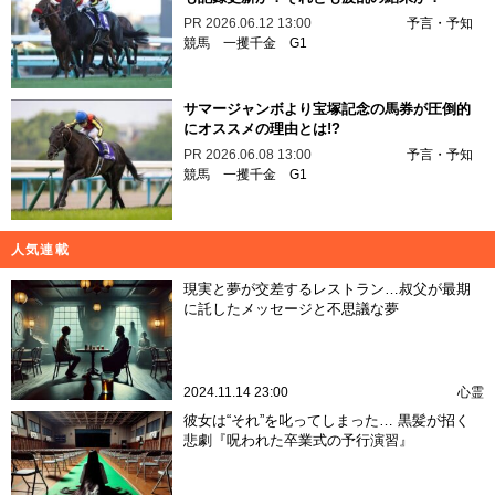
PR
2026.06.12 13:00
予言・予知
競馬
一攫千金
G1
サマージャンボより宝塚記念の馬券が圧倒的
にオススメの理由とは!?
PR
2026.06.08 13:00
予言・予知
競馬
一攫千金
G1
人気連載
現実と夢が交差するレストラン…叔父が最期
に託したメッセージと不思議な夢
2024.11.14 23:00
心霊
彼女は“それ”を叱ってしまった… 黒髪が招く
悲劇『呪われた卒業式の予行演習』