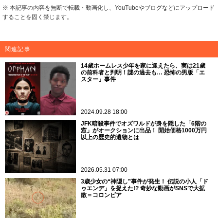
※ 本記事の内容を無断で転載・動画化し、YouTubeやブログなどにアップロード
することを固く禁じます。
関連記事
14歳ホームレス少年を家に迎えたら、実は21歳
の前科者と判明！謎の過去も… 恐怖の男版「エ
スター」事件
2024.09.28 18:00
JFK暗殺事件でオズワルドが身を隠した「6階の
窓」がオークションに出品！ 開始価格1000万円
以上の歴史的遺物とは
2026.05.31 07:00
3歳少女の“神隠し”事件が発生！ 伝説の小人「ド
ゥエンデ」を捉えた!? 奇妙な動画がSNSで大拡
散＝コロンビア