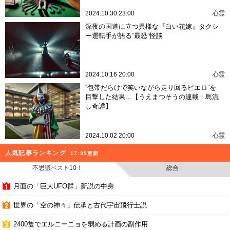
2024.10.30 23:00
心霊
深夜の国道に立つ異様な『白い花嫁』タクシ
ー運転手が語る“最恐”怪談
2024.10.16 20:00
心霊
“包帯だらけで笑いながら走り回るピエロ”を
目撃した結果…【うえまつそうの連載：島流
し奇譚】
2024.10.02 20:00
心霊
人気記事ランキング
17:35更新
不思議ベスト10！
総合
月面の「巨大UFO群」新説の中身
世界の「空の神々」伝承と古代宇宙飛行士説
2400隻でエルニーニョを弱める計画の副作用