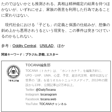
たのではないかとも推測される。真相は精神鑑定の結果を待つほ
かないが、いずれにせよ、家族の善意を利用した行為であること
に変わりはない。
現代社会における「子ども」の定義と保護の仕組みが、想像の
斜め上から悪用されうるという現実を、この事件は突きつけてい
るのかもしれない。
参考：
Oddity Central
、
UNILAD
、ほか
関連キーワード：
ブラジル
,
詐欺
,
エスター
TOCANA編集部
TOCANA（トカナ）は、「ホントカナ？」を編集方針に、
UFO・UAP、UMA、心霊、予言、超古代文明、都市伝説など
世界の「謎」を追うオカルトニュースメディア。2013年の開
設から13年、公開記事は2万本以上。
Twitter:
@DailyTocana
Instagram:
tocanagram
Facebook:
tocana.web
YouTube:
TOCANAチャンネル