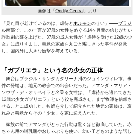
画像は「
Oddity Central
」より
「見た目が老けているのは、虐待と
ホルモン
のせい」——
ブラジ
ル
南部で、この一言が37歳の女性をめぐる14ヶ月間の信じがたい
詐欺劇の幕を上げた。37歳の成人女性が「虐待を受けた12歳の少
女」に成りすまし、善意の家族を丸ごと騙しきった事件が発覚
し、国内外に大きな衝撃を与えている。
「ガブリエラ」という名の少女の正体
舞台はブラジル・サンタカタリーナ州のジョインヴィレ市。事
件の発端は、地元の教会での出会いだった。アマンダ・マリア・
ソウザ・デ・オリベイラと名乗る女性は、「虐待から逃れてきた
12歳の少女ガブリエラ」という役を完成させ、まず牧師を信頼さ
せることに成功した。牧師を介して紹介された地元の家族は、哀
れみと善意からその「少女」を家に迎え入れた。
家族の前でアマンダがとった行動は驚くほど徹底していた。赤
ちゃん用の哺乳瓶やおしゃぶりを使い、幼い子どものような話し