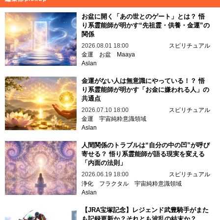
お盆に開く「あの世とのゲート」とは？ 悟
り系霊能師が明かす“先祖霊・供養・金運”の
関係
2026.08.01 18:00
スピリチュアル
金運
お盆
Maaya
Aslan
金運がない人は無意識にやっている！？ 悟
り系霊能師が明かす「お金に嫌われる人」の
共通点
2026.07.10 18:00
スピリチュアル
金運
宇宙純粋意識領域
Aslan
人間関係のトラブルは“自分の中の凹”が呼び
寄せる？ 悟り系霊能師が語る現実を変える
「内面の法則」
2026.06.19 18:00
スピリチュアル
浄化
フラクタル
宇宙純粋意識領域
Aslan
【JRA宝塚記念】レジェンド武豊騎手がまた
も記録更新か？それとも波乱の結末か？