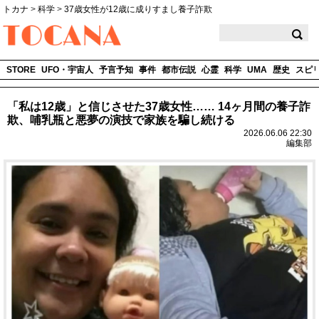
トカナ
>
科学
>
37歳女性が12歳に成りすまし養子詐欺
TOCANA
STORE
UFO・宇宙人
予言予知
事件
都市伝説
心霊
科学
UMA
歴史
スピ
「私は12歳」と信じさせた37歳女性…… 14ヶ月間の養子詐
欺、哺乳瓶と悪夢の演技で家族を騙し続ける
2026.06.06 22:30
編集部