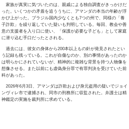
家族が真実に気づいたのは、親戚による独自調査がきっかけだ
った。いくつかの矛盾を追ううちに、アマンダの本当の年齢が浮
かび上がった。ブラジル国内少なくとも7つの州で、同様の「養
子詐欺」を繰り返していた疑いも判明している。毎回、教会や善
意の支援者を入り口に使い、「保護が必要な子ども」として家庭
に潜り込む手口だったとされる。
過去には、彼女の身体から200本以上もの針が発見されたとい
う記録も残っている。これが自傷なのか、別の事情があったのか
は明らかにされていないが、精神的に複雑な背景を持つ人物像を
想像させる。また以前にも虚偽身分罪で有罪判決を受けていた前
科があった。
2026年6月3日、アマンダは詐欺および身元盗用の疑いでジョイ
ンヴィレ市で逮捕され、同市の刑務所に収監された。弁護士は精
神鑑定の実施を裁判所に求めている。