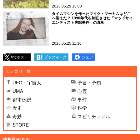
2026.05.29 16:00
タイムマシンを作ったマイク・マーカムはどこ
へ消えた？ 1990年代を熱狂させた「マッドサイ
エンティスト失踪事件」の真相
2026.05.25 11:30
Xでポスト
カテゴリ一覧
UFO・宇宙人
予言・予知
UMA
心霊
都市伝説
事件
歴史
科学
奇妙
スピリチュアル
STORE
編集部pickup