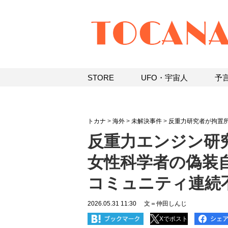
STORE
UFO・宇宙人
予
トカナ
>
海外
>
未解決事件
>
反重力研究者が拘置
反重力エンジン研
女性科学者の偽装
コミュニティ連続
2026.05.31 11:30
文＝仲田しんじ
Xでポスト