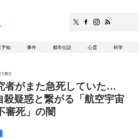
TOCANA
TOCANAのFacebookはこち
TOCANAのinstagra
TOCANAのRS
言予知
事件
都市伝説
心霊
科学
所で死亡
究者がまた急死していた…
自殺疑惑と繋がる「航空宇宙
不審死」の闇