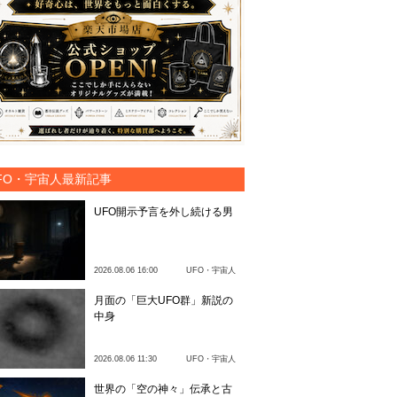
FO・宇宙人最新記事
UFO開示予言を外し続ける男
2026.08.06 16:00
UFO・宇宙人
月面の「巨大UFO群」新説の
中身
2026.08.06 11:30
UFO・宇宙人
世界の「空の神々」伝承と古