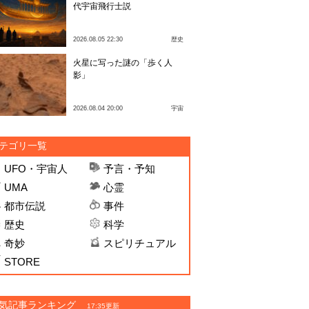
代宇宙飛行士説
2026.08.05 22:30
歴史
火星に写った謎の「歩く人
影」
2026.08.04 20:00
宇宙
テゴリ一覧
UFO・宇宙人
予言・予知
UMA
心霊
都市伝説
事件
歴史
科学
奇妙
スピリチュアル
STORE
気記事ランキング
17:35更新