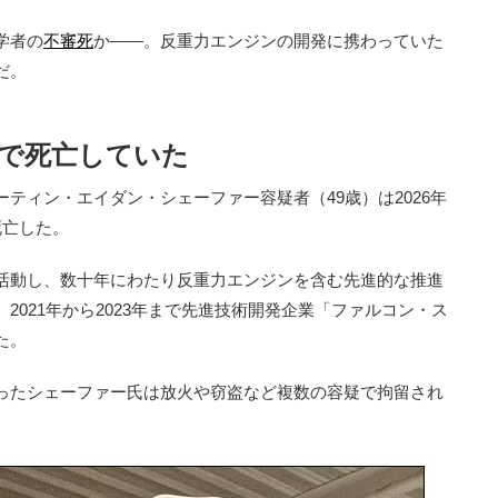
学者の
不審死
か――。反重力エンジンの開発に携わっていた
だ。
所で死亡していた
ィン・エイダン・シェーファー容疑者（49歳）は2026年
死亡した。
活動し、数十年にわたり反重力エンジンを含む先進的な推進
2021年から2023年まで先進技術開発企業「ファルコン・ス
いた。
ったシェーファー氏は放火や窃盗など複数の容疑で拘留され
。