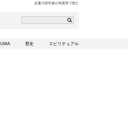
反重力研究者が拘置所で死亡
ら
mはこちら
Sはこちら
UMA
歴史
スピリチュアル