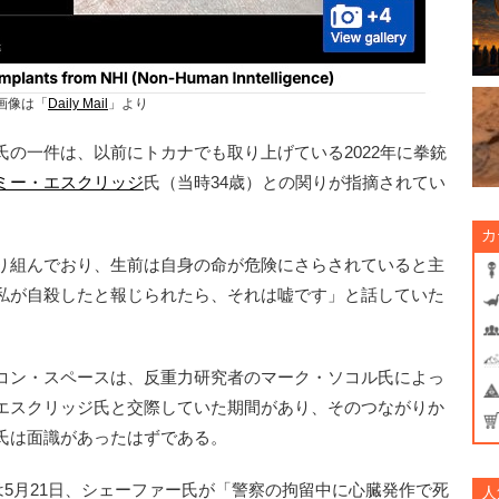
画像は「
Daily Mail
」より
の一件は、以前にトカナでも取り上げている2022年に拳銃
ミー・エスクリッジ
氏（当時34歳）との関りが指摘されてい
カ
り組んでおり、生前は自身の命が危険にさらされていると主
私が自殺したと報じられたら、それは嘘です」と話していた
コン・スペースは、反重力研究者のマーク・ソコル氏によっ
エスクリッジ氏と交際していた期間があり、そのつながりか
氏は面識があったはずである。
5月21日、シェーファー氏が「警察の拘留中に心臓発作で死
人