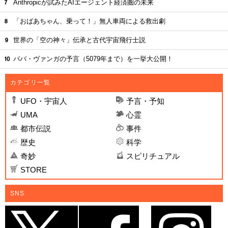
Anthropicが試みたAIエージェント経済圏の未来
「おばあちゃん、乗って！」無人車両による救出劇
世界の「空の神々」伝承と古代宇宙飛行士説
ババ・ヴァンガの予言（5079年まで）を一挙大公開！
カテゴリ一覧
UFO・宇宙人
予言・予知
UMA
心霊
都市伝説
事件
歴史
科学
奇妙
スピリチュアル
STORE
SNS