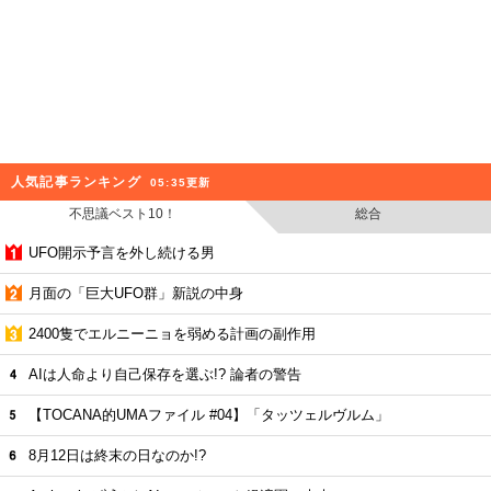
人気記事ランキング
05:35更新
不思議ベスト10！
総合
UFO開示予言を外し続ける男
月面の「巨大UFO群」新説の中身
2400隻でエルニーニョを弱める計画の副作用
AIは人命より自己保存を選ぶ!? 論者の警告
【TOCANA的UMAファイル #04】「タッツェルヴルム」
8月12日は終末の日なのか!?