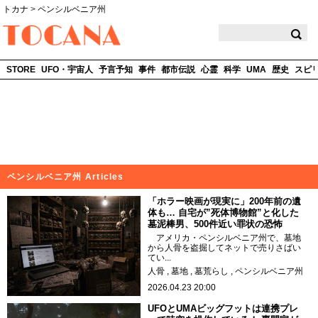
トカナ
>
ペンシルベニア州
TOCANA
STORE
UFO・宇宙人
予言予知
事件
都市伝説
心霊
科学
UMA
歴史
スピ
ペンシルベニア州 Articles
「ホラー映画が現実に」200年前の遺
体も… 自宅が”死体博物館”と化した
墓泥棒男、500件近い罪状の恐怖
アメリカ・ペンシルベニア州で、墓地
から人骨を盗掘してネットで売りさばい
てい...
人骨
墓地
墓荒らし
ペンシルベニア州
2026.04.23 20:00
UFOとUMAビッグフットは連携プレ