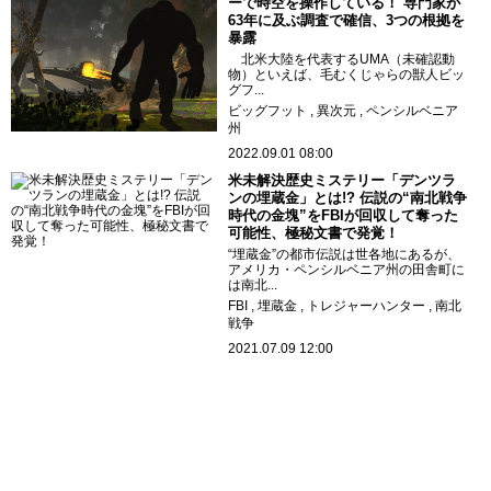
ーで時空を操作している！ 専門家が
63年に及ぶ調査で確信、3つの根拠を
暴露
北米大陸を代表するUMA（未確認動
物）といえば、毛むくじゃらの獣人ビッ
グフ...
ビッグフット
異次元
ペンシルベニア
州
2022.09.01 08:00
米未解決歴史ミステリー「デンツラ
ンの埋蔵金」とは!? 伝説の“南北戦争
時代の金塊”をFBIが回収して奪った
可能性、極秘文書で発覚！
“埋蔵金”の都市伝説は世各地にあるが、
アメリカ・ペンシルベニア州の田舎町に
は南北...
FBI
埋蔵金
トレジャーハンター
南北
戦争
2021.07.09 12:00