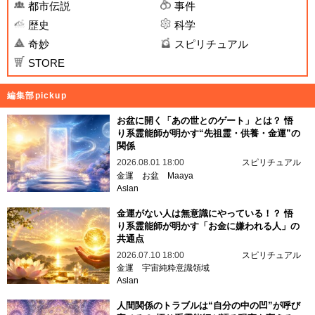
都市伝説
事件
歴史
科学
奇妙
スピリチュアル
STORE
編集部pickup
お盆に開く「あの世とのゲート」とは？ 悟
り系霊能師が明かす“先祖霊・供養・金運”の
関係
2026.08.01 18:00
スピリチュアル
金運
お盆
Maaya
Aslan
金運がない人は無意識にやっている！？ 悟
り系霊能師が明かす「お金に嫌われる人」の
共通点
2026.07.10 18:00
スピリチュアル
金運
宇宙純粋意識領域
Aslan
人間関係のトラブルは“自分の中の凹”が呼び