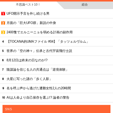
不思議ベスト10！
総合
UFO開示予言を外し続ける男
月面の「巨大UFO群」新説の中身
2400隻でエルニーニョを弱める計画の副作用
【TOCANA的UMAファイル #04】「タッツェルヴルム」
世界の「空の神々」伝承と古代宇宙飛行士説
8月12日は終末の日なのか!?
陰謀論を信じる人の共通点は「逆境体験」
火星に写った謎の「歩く人影」
名を呼ぶ声から逃げた遭難女性2人の20時間
AIは人命より自己保存を選ぶ!? 論者の警告
SNS