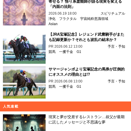
寄せる？ 悟り系霊能師が語る現実を変える
「内面の法則」
2026.06.19 18:00
スピリチュアル
浄化
フラクタル
宇宙純粋意識領域
Aslan
【JRA宝塚記念】レジェンド武豊騎手がまた
も記録更新か？それとも波乱の結末か？
PR
2026.06.12 13:00
予言・予知
競馬
一攫千金
G1
サマージャンボより宝塚記念の馬券が圧倒的
にオススメの理由とは!?
PR
2026.06.08 13:00
予言・予知
競馬
一攫千金
G1
人気連載
現実と夢が交差するレストラン…叔父が最期
に託したメッセージと不思議な夢