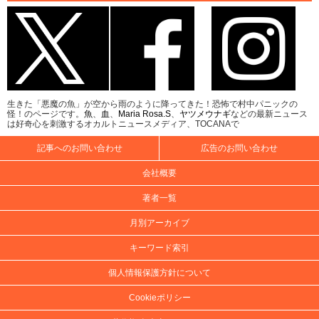
生きた「悪魔の魚」が空から雨のように降ってきた！恐怖で村中パニックの
怪！のページです。
魚
、
血
、
Maria Rosa.S
、
ヤツメウナギ
などの最新ニュース
は好奇心を刺激するオカルトニュースメディア、TOCANAで
記事へのお問い合わせ
広告のお問い合わせ
会社概要
著者一覧
月別アーカイブ
キーワード索引
個人情報保護方針について
Cookieポリシー