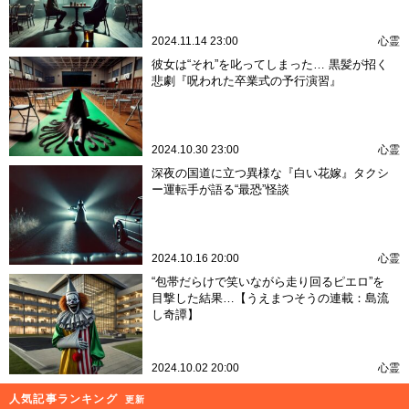
2024.11.14 23:00
心霊
彼女は“それ”を叱ってしまった… 黒髪が招く
悲劇『呪われた卒業式の予行演習』
2024.10.30 23:00
心霊
深夜の国道に立つ異様な『白い花嫁』タクシ
ー運転手が語る“最恐”怪談
2024.10.16 20:00
心霊
“包帯だらけで笑いながら走り回るピエロ”を
目撃した結果…【うえまつそうの連載：島流
し奇譚】
2024.10.02 20:00
心霊
人気記事ランキング
更新