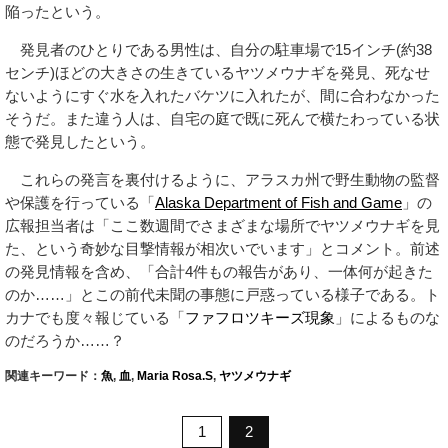
陥ったという。
発見者のひとりである男性は、自分の駐車場で15インチ(約38
センチ)ほどの大きさの生きているヤツメウナギを発見、死なせ
ないようにすぐ水を入れたバケツに入れたが、間に合わなかった
そうだ。また違う人は、自宅の庭で既に死んで横たわっている状
態で発見したという。
これらの発言を裏付けるように、アラスカ州で野生動物の監督
や保護を行っている「
Alaska Department of Fish and Game
」の
広報担当者は「ここ数週間でさまざまな場所でヤツメウナギを見
た、という奇妙な目撃情報が相次いでいます」とコメント。前述
の発見情報を含め、「合計4件もの報告があり、一体何が起きた
のか……」とこの前代未聞の事態に戸惑っている様子である。ト
カナでも度々報じている「
ファフロツキーズ現象
」によるものな
のだろうか……？
関連キーワード：
魚
,
血
,
Maria Rosa.S
,
ヤツメウナギ
1
2