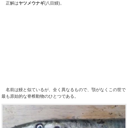
正解は
ヤツメウナギ
(八目鰻)。
名前は鰻と似ているが、全く異なるもので、顎がなくこの世で
最も原始的な脊椎動物のひとつである。