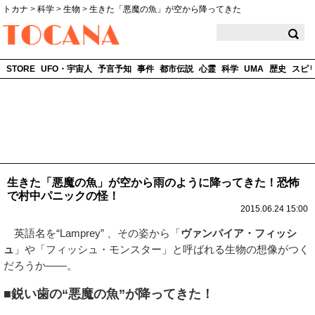
トカナ
>
科学
>
生物
>
生きた「悪魔の魚」が空から降ってきた
TOCANA
STORE
UFO・宇宙人
予言予知
事件
都市伝説
心霊
科学
UMA
歴史
スピ
生きた「悪魔の魚」が空から雨のように降ってきた！恐怖
で村中パニックの怪！
2015.06.24 15:00
英語名を“Lamprey” 、その姿から「
ヴァンパイア・フィッシ
ュ
」や「フィッシュ・モンスター」と呼ばれる生物の想像がつく
だろうか――。
■鋭い歯の“悪魔の魚”が降ってきた！