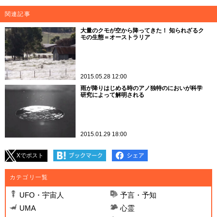
関連記事
大量のクモが空から降ってきた！ 知られざるク
モの生態＝オーストラリア
2015.05.28 12:00
雨が降りはじめる時のアノ独特のにおいが科学
研究によって解明される
2015.01.29 18:00
Xでポスト
カテゴリ一覧
UFO・宇宙人
予言・予知
UMA
心霊