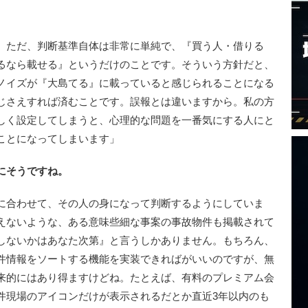
。ただ、判断基準自体は非常に単純で、『買う人・借りる
るなら載せる』というだけのことです。そういう方針だと、
ノイズが『大島てる』に載っていると感じられることになる
じさえすれば済むことです。誤報とは違いますから。私の方
しく設定してしまうと、心理的な問題を一番気にする人にと
ことになってしまいます」
にそうですね。
に合わせて、その人の身になって判断するようにしていま
えないような、ある意味些細な事案の事故物件も掲載されて
しないかはあなた次第』と言うしかありません。もちろん、
件情報をソートする機能を実装できればがいいのですが、無
来的にはあり得ますけどね。たとえば、有料のプレミアム会
件現場のアイコンだけが表示されるだとか直近3年以内のも