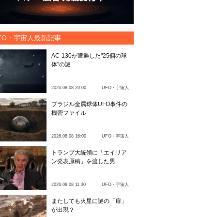
FO・宇宙人最新記事
AC-130が遭遇した"25個の球
体"の謎
2026.08.08 20:00
UFO・宇宙人
ブラジル金属球体UFO事件の
機密ファイル
2026.08.08 16:00
UFO・宇宙人
トランプ大統領に「エイリア
ン発表原稿」を渡した男
2026.08.08 11:30
UFO・宇宙人
またしても火星に謎の「扉」
が出現？