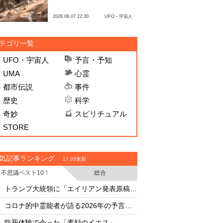
2026.08.07 22:30
UFO・宇宙人
テゴリ一覧
UFO・宇宙人
予言・予知
UMA
心霊
都市伝説
事件
歴史
科学
奇妙
スピリチュアル
STORE
気記事ランキング
17:35更新
不思議ベスト10！
総合
・
・
トランプ大統領に「エイリアン発表原稿」を渡した男
・
・
コロナ的中霊能者が語る2026年の予言ビジョン
・
・
臨死体験で会った「素顔のイエス」
臨死体験で会った「