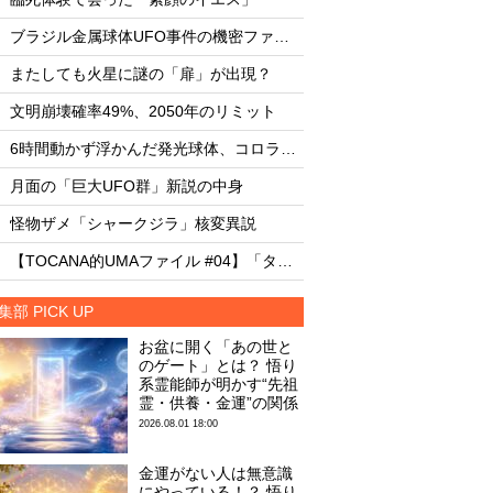
・
・
ブラジル金属球体UFO事件の機密ファイル
・
・
またしても火星に謎の「扉」が出現？
またしても火星に謎
・
・
文明崩壊確率49%、2050年のリミット
文明崩壊確率49%、2
・
・
6時間動かず浮かんだ発光球体、コロラド上空の謎
・
・
月面の「巨大UFO群」新説の中身
月面の「巨大UFO群
・
・
怪物ザメ「シャークジラ」核変異説
怪物ザメ「シャーク
・
・
【TOCANA的UMAファイル #04】「タッツェルヴルム」
集部 PICK UP
お盆に開く「あの世と
のゲート」とは？ 悟り
系霊能師が明かす“先祖
霊・供養・金運”の関係
2026.08.01 18:00
金運がない人は無意識
にやっている！？ 悟り