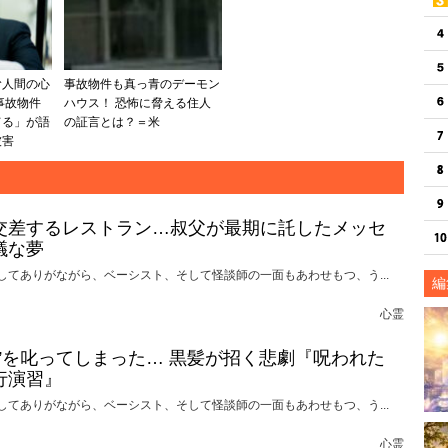
む人間の心
事故物件も真っ青のデーモン
事故物件
ハウス！ 恐怖に脅える住人
てる」が語
の証言とは？＝米
被害
交差するレストラン…叔父が最期に託したメッセ
議な夢
してありがながら、ベーシスト、そして怪談師の一面もあわせもつ、う...
編
心霊
れ”を叱ってしまった… 黒髪が招く悲劇『呪われた
行演習』
してありがながら、ベーシスト、そして怪談師の一面もあわせもつ、う...
心霊