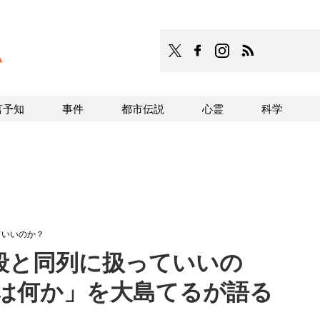
TOCANA
TOCANAのFacebookはこち
TOCANAのinstagra
TOCANAのRS
言予知
事件
都市伝説
心霊
科学
ていいのか？
殺と同列に扱っていいの
とは何か」を大島てるが語る