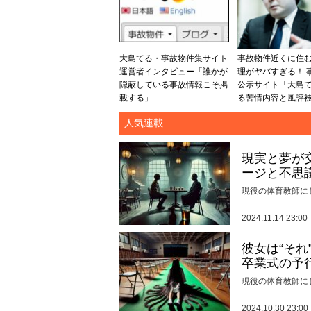
大島てる・事故物件集サイト
事故物件近くに住
運営者インタビュー「誰かが
理がヤバすぎる！ 
隠蔽している事故情報こそ掲
公示サイト「大島
載する」
る苦情内容と風評
人気連載
現実と夢が
ージと不思
現役の体育教師に
2024.11.14 23:00
彼女は“そ
卒業式の予
現役の体育教師に
2024.10.30 23:00