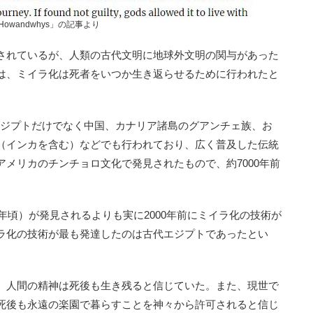
Howandwhys」の記事より
されているが、人類の古代文明に地球外文明の関与があった
は、ミイラ化は死者をいつか生き返らせるために行われたと
、古代エジプトだけでなく中国、カナリア諸島のグアンチェ族、お
（インカを含む）などでも行われており、広く普及した伝統
メリカのチンチョロ文化で発見されたもので、約7000年前
年頃）が発見されるよりも実に2000年前にミイラ化の技術が
ラ化の技術が最も発達したのは古代エジプトであったとい
、人間の精神は死後も生き残ると信じていた。また、現世で
死後も永遠の楽園で暮らすことを神々から許可されると信じ