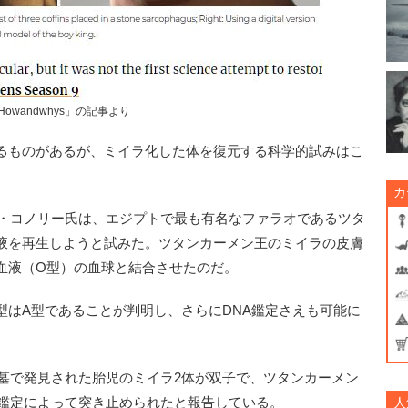
Howandwhys」の記事より
るものがあるが、ミイラ化した体を復元する科学的試みはこ
カ
ト・コノリー氏は、エジプトで最も有名なファラオであるツタ
液を再生しようと試みた。ツタンカーメン王のミイラの皮膚
血液（O型）の血球と結合させたのだ。
はA型であることが判明し、さらにDNA鑑定さえも可能に
の墓で発見された胎児のミイラ2体が双子で、ツタンカーメン
A鑑定によって突き止められたと報告している。
人