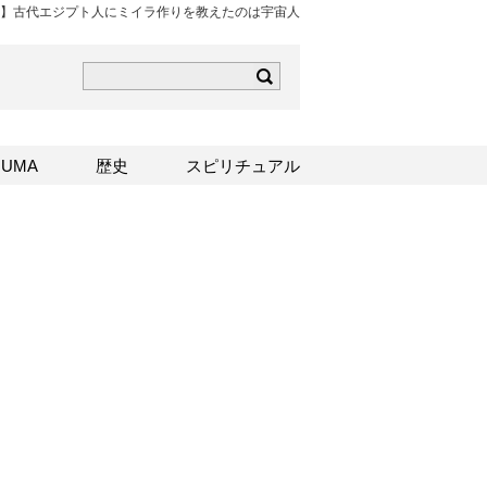
】古代エジプト人にミイラ作りを教えたのは宇宙人
ら
mはこちら
Sはこちら
UMA
歴史
スピリチュアル