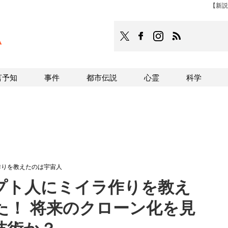
【新説
TOCANA
TOCANAのFacebookはこち
TOCANAのinstagra
TOCANAのRS
言予知
事件
都市伝説
心霊
科学
作りを教えたのは宇宙人
プト人にミイラ作りを教え
た！ 将来のクローン化を見