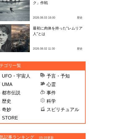
ク」作戦
2026.08.03 16:00
歴史
最初に肉体を持った“レムリア
人”とは
2026.08.02 11:30
歴史
テゴリ一覧
UFO・宇宙人
予言・予知
UMA
心霊
都市伝説
事件
歴史
科学
奇妙
スピリチュアル
STORE
気記事ランキング
05:35更新