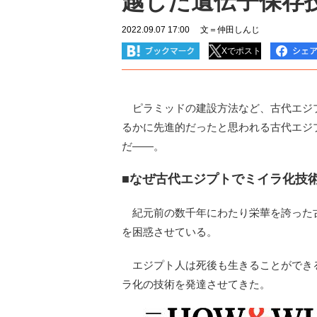
越した遺伝子保存
2022.09.07 17:00
文＝仲田しんじ
Xでポスト
ピラミッドの建設方法など、古代エジ
るかに先進的だったと思われる古代エジ
だ――。
■なぜ古代エジプトでミイラ化技
紀元前の数千年にわたり栄華を誇った
を困惑させている。
エジプト人は死後も生きることができ
ラ化の技術を発達させてきた。