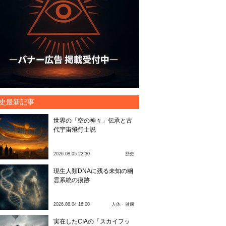
史最新記事
世界の「空の神々」伝承と古
代宇宙飛行士説
2026.08.05 22:30
歴史
現生人類DNAに残る未知の幽
霊系統の痕跡
2026.08.04 16:00
人体・健康
実在したCIAの「スカイフッ