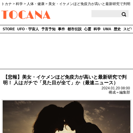
トカナ
>
科学
>
人体・健康
>
美女・イケメンほど免疫力が高いと最新研究で判明
TOCANA
STORE
UFO・宇宙人
予言予知
事件
都市伝説
心霊
科学
UMA
歴史
スピ
【悲報】美女・イケメンほど免疫力が高いと最新研究で判
明！ 人はガチで「見た目が全て」か（最速ニュース）
2024.01.20 08:00
構成＝編集部