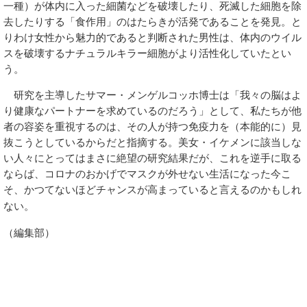
一種）が体内に入った細菌などを破壊したり、死滅した細胞を除
去したりする「食作用」のはたらきが活発であることを発見。と
りわけ女性から魅力的であると判断された男性は、体内のウイル
スを破壊するナチュラルキラー細胞がより活性化していたとい
う。
研究を主導したサマー・メンゲルコッホ博士は「我々の脳はよ
り健康なパートナーを求めているのだろう」として、私たちが他
者の容姿を重視するのは、その人が持つ免疫力を（本能的に）見
抜こうとしているからだと指摘する。美女・イケメンに該当しな
い人々にとってはまさに絶望の研究結果だが、これを逆手に取る
ならば、コロナのおかげでマスクが外せない生活になった今こ
そ、かつてないほどチャンスが高まっていると言えるのかもしれ
ない。
（編集部）