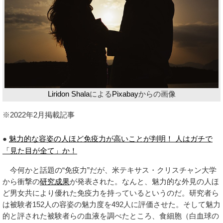
Liridon Shala
による
Pixabay
からの画像
※2022年2月掲載記事
●
魅力的な容姿の人ほど免疫力が高いことが判明！ 人はガチで
「見た目が全て」か！
今何かと話題の“免疫力”だが、米テキサス・クリスチャン大学
から衝撃の
研究成果
が発表された。なんと、魅力的な外見の人ほ
ど男女共により優れた免疫力を持っているというのだ。研究者ら
は被験者152人の容姿の魅力度を492人に評価させた。そして魅力
的と評された被験者らの血液を調べたところ、食細胞（白血球の