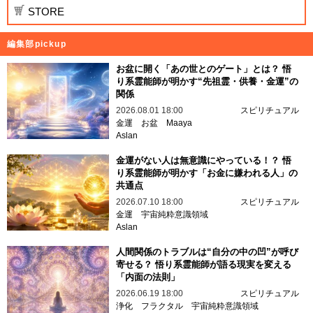
STORE
編集部pickup
お盆に開く「あの世とのゲート」とは？ 悟
り系霊能師が明かす“先祖霊・供養・金運”の
関係
2026.08.01 18:00
スピリチュアル
金運
お盆
Maaya
Aslan
金運がない人は無意識にやっている！？ 悟
り系霊能師が明かす「お金に嫌われる人」の
共通点
2026.07.10 18:00
スピリチュアル
金運
宇宙純粋意識領域
Aslan
人間関係のトラブルは“自分の中の凹”が呼び
寄せる？ 悟り系霊能師が語る現実を変える
「内面の法則」
2026.06.19 18:00
スピリチュアル
浄化
フラクタル
宇宙純粋意識領域