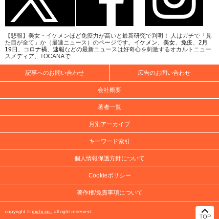
【悲報】美女・イケメンほど免疫力が高いと最新研究で判明！ 人はガチで「見
た目が全て」か（最速ニュース）のページです。
イケメン
、
美女
、
免疫
、
2月
19日
、
コロナ禍
、
速報
などの最新ニュースは好奇心を刺激するオカルトニュー
スメディア、TOCANAで
記事へのお問い合わせ
広告のお問い合わせ
会社概要
著者一覧
月別アーカイブ
キーワード索引
個人情報保護方針について
Cookieポリシー
著作権/免責事項について
copyright ©
michi inc.
all right reserved.
TOP