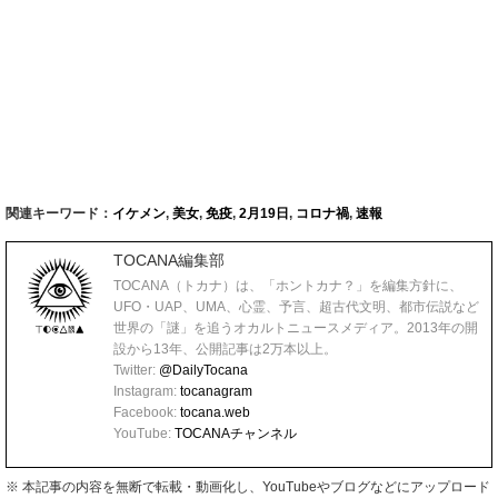
関連キーワード：
イケメン
,
美女
,
免疫
,
2月19日
,
コロナ禍
,
速報
TOCANA編集部
TOCANA（トカナ）は、「ホントカナ？」を編集方針に、
UFO・UAP、UMA、心霊、予言、超古代文明、都市伝説など
世界の「謎」を追うオカルトニュースメディア。2013年の開
設から13年、公開記事は2万本以上。
Twitter:
@DailyTocana
Instagram:
tocanagram
Facebook:
tocana.web
YouTube:
TOCANAチャンネル
※ 本記事の内容を無断で転載・動画化し、YouTubeやブログなどにアップロード