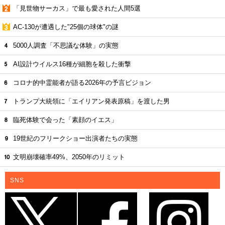
「見世物サーカス」で最も愛された人間5選
AC-130が遭遇した"25個の球体"の謎
5000人調査「不思議な体験」の実態
AI設計ウイルス16種が細胞を殺した衝撃
コロナ的中霊能者が語る2026年の予言ビジョン
トランプ大統領に「エイリアン発表原稿」を渡した男
臨死体験で会った「素顔のイエス」
19世紀のフリークショー出演者たちの実態
文明崩壊確率49%、2050年のリミット
SNS