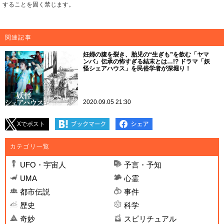
することを固く禁じます。
関連記事
妊婦の腹を裂き、胎児の“生ぎも”を飲む「ヤマ
ンバ」伝承の怖すぎる結末とは…!? ドラマ「妖
怪シェアハウス」を民俗学者が深堀り！
2020.09.05 21:30
Xでポスト
カテゴリ一覧
UFO・宇宙人
予言・予知
UMA
心霊
都市伝説
事件
歴史
科学
奇妙
スピリチュアル