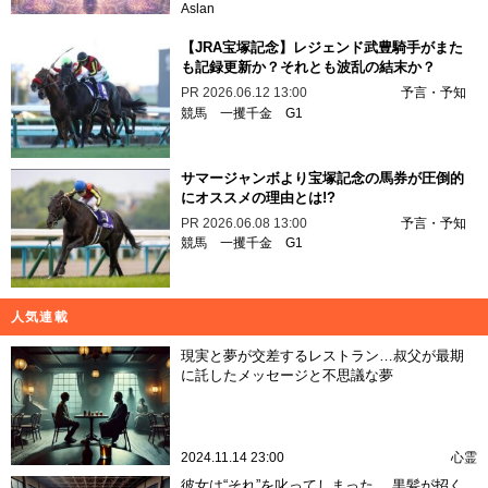
Aslan
【JRA宝塚記念】レジェンド武豊騎手がまた
も記録更新か？それとも波乱の結末か？
PR
2026.06.12 13:00
予言・予知
競馬
一攫千金
G1
サマージャンボより宝塚記念の馬券が圧倒的
にオススメの理由とは!?
PR
2026.06.08 13:00
予言・予知
競馬
一攫千金
G1
人気連載
現実と夢が交差するレストラン…叔父が最期
に託したメッセージと不思議な夢
2024.11.14 23:00
心霊
彼女は“それ”を叱ってしまった… 黒髪が招く