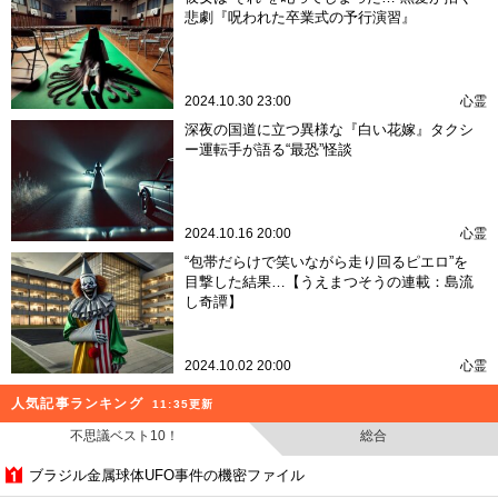
悲劇『呪われた卒業式の予行演習』
2024.10.30 23:00
心霊
深夜の国道に立つ異様な『白い花嫁』タクシ
ー運転手が語る“最恐”怪談
2024.10.16 20:00
心霊
“包帯だらけで笑いながら走り回るピエロ”を
目撃した結果…【うえまつそうの連載：島流
し奇譚】
2024.10.02 20:00
心霊
人気記事ランキング
11:35更新
不思議ベスト10！
総合
ブラジル金属球体UFO事件の機密ファイル