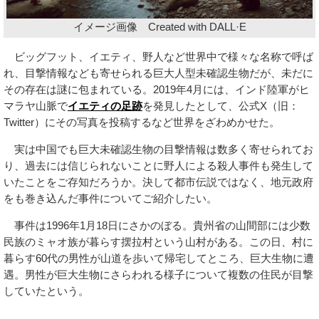
イメージ画像 Created with DALL·E
ビッグフット、イエティ、野人など世界中で様々な名称で呼ば
れ、目撃情報なども寄せられる巨大人型未確認生物だが、未だに
その存在は謎に包まれている。2019年4月には、インド陸軍がヒ
マラヤ山脈で
イエティの足跡
を発見したとして、公式X（旧：
Twitter）にその写真を投稿するなど世界をざわめかせた。
実は中国でも巨大未確認生物の目撃情報は数多く寄せられてお
り、過去には信じられないことに野人による殺人事件も発生して
いたことをご存知だろうか。決して都市伝説ではなく、地元政府
をも巻き込んだ事件についてご紹介したい。
事件は1996年1月18日にさかのぼる。貴州省の山間部には少数
民族のミャオ族が暮らす摆拉村という山村がある。この日、村に
暮らす60代の男性が山道を歩いて帰宅してところ、巨大生物に遭
遇。男性が巨大生物にさらわれる様子について複数の住民が目撃
していたという。