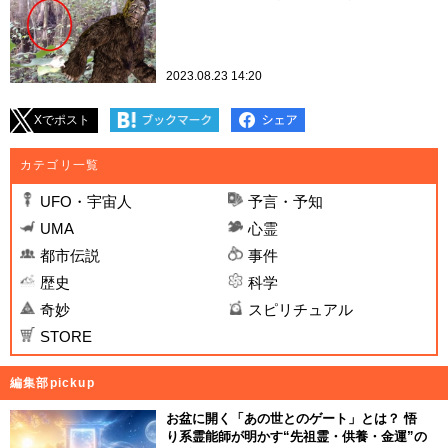
2023.08.23 14:20
Xでポスト
カテゴリ一覧
UFO・宇宙人
予言・予知
UMA
心霊
都市伝説
事件
歴史
科学
奇妙
スピリチュアル
STORE
編集部pickup
お盆に開く「あの世とのゲート」とは？ 悟
り系霊能師が明かす“先祖霊・供養・金運”の