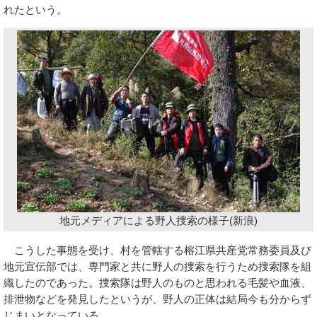
れたという。
地元メディアによる野人捜索の様子(新浪)
こうした事態を受け、村を管轄する榕江県共産党常務委員及び
地元宣伝部では、専門家と共に野人の捜索を行うため捜索隊を組
織したのであった。捜索隊は野人のものと思われる毛髪や血液、
排泄物などを発見したというが、野人の正体は結局今も分からず
じまいとなっている。