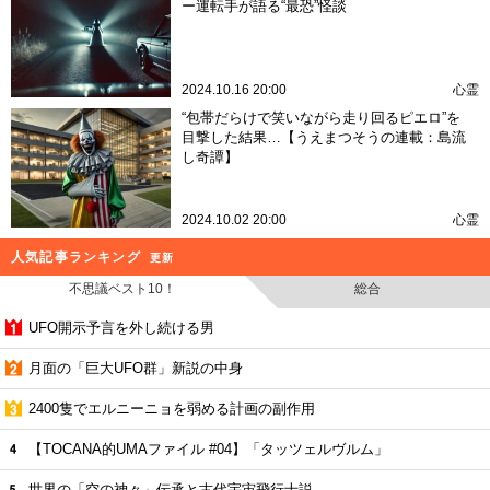
ー運転手が語る“最恐”怪談
2024.10.16 20:00
心霊
“包帯だらけで笑いながら走り回るピエロ”を
目撃した結果…【うえまつそうの連載：島流
し奇譚】
2024.10.02 20:00
心霊
人気記事ランキング
更新
不思議ベスト10！
総合
UFO開示予言を外し続ける男
月面の「巨大UFO群」新説の中身
2400隻でエルニーニョを弱める計画の副作用
【TOCANA的UMAファイル #04】「タッツェルヴルム」
世界の「空の神々」伝承と古代宇宙飛行士説