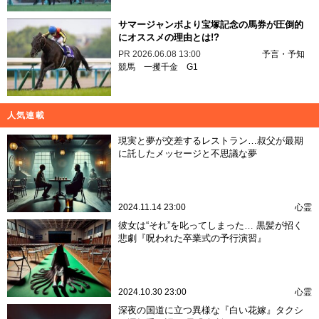
サマージャンボより宝塚記念の馬券が圧倒的
にオススメの理由とは!?
PR
2026.06.08 13:00
予言・予知
競馬
一攫千金
G1
人気連載
現実と夢が交差するレストラン…叔父が最期
に託したメッセージと不思議な夢
2024.11.14 23:00
心霊
彼女は“それ”を叱ってしまった… 黒髪が招く
悲劇『呪われた卒業式の予行演習』
2024.10.30 23:00
心霊
深夜の国道に立つ異様な『白い花嫁』タクシ