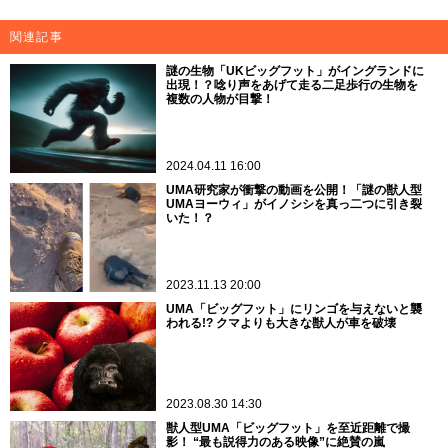
関連記事
謎の生物「UKビッグフット」がイングランドに
出現！？唸り声をあげて走る二足歩行の生物を
複数の人物が目撃！
2024.04.11 16:00
UMA研究家が衝撃の動画を公開！「謎の獣人型
UMAヨーウィ」がイノシシを真っ二つに引き裂
いた！？
2023.11.13 20:00
UMA「ビッグフット」にリンゴを与えないと襲
われる!? クマよりも大きな獣人が車を破壊
2023.08.30 14:30
獣人型UMA「ビッグフット」を至近距離で撮
影！ “最も説得力のある映像”に絶賛の嵐