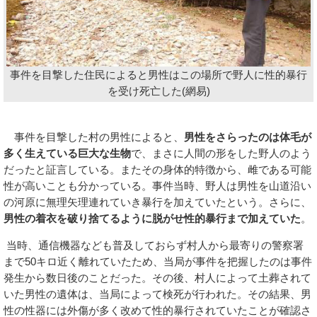
事件を目撃した住民によると男性はこの場所で野人に性的暴行
を受け死亡した(網易)
事件を目撃した村の男性によると、
男性をさらったのは体毛が
多く生えている巨大な生物
で、まさに人間の形をした野人のよう
だったと証言している。またその身体的特徴から、雌である可能
性が高いことも分かっている。事件当時、野人は男性を山道沿い
の河原に無理矢理連れていき暴行を加えていたという。さらに、
男性の着衣を破り捨てるように脱がせ性的暴行まで加えていた
。
当時、通信機器なども普及しておらず村人から最寄りの警察署
まで50キロ近く離れていたため、当局が事件を把握したのは事件
発生から数日後のことだった。その後、村人によって土葬されて
いた男性の遺体は、当局によって検死が行われた。その結果、男
性の性器には外傷が多く改めて性的暴行されていたことが確認さ