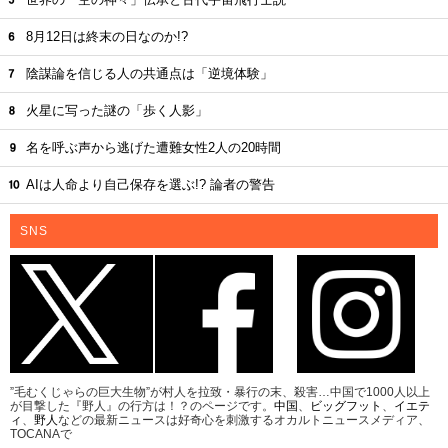
8月12日は終末の日なのか!?
陰謀論を信じる人の共通点は「逆境体験」
火星に写った謎の「歩く人影」
名を呼ぶ声から逃げた遭難女性2人の20時間
AIは人命より自己保存を選ぶ!? 論者の警告
SNS
”毛むくじゃらの巨大生物”が村人を拉致・暴行の末、殺害…中国で1000人以上
が目撃した『野人』の行方は！？のページです。
中国
、
ビッグフット
、
イエテ
ィ
、
野人
などの最新ニュースは好奇心を刺激するオカルトニュースメディア、
TOCANAで