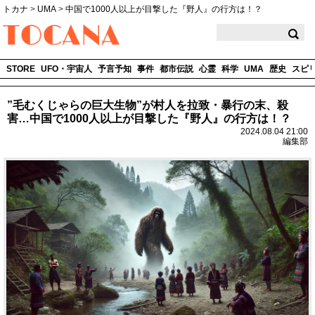
トカナ
>
UMA
>
中国で1000人以上が目撃した『野人』の行方は！？
TOCANA
STORE
UFO・宇宙人
予言予知
事件
都市伝説
心霊
科学
UMA
歴史
スピ
”毛むくじゃらの巨大生物”が村人を拉致・暴行の末、殺
害…中国で1000人以上が目撃した『野人』の行方は！？
2024.08.04 21:00
編集部