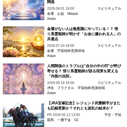
関係
2026.08.01 18:00
スピリチュアル
金運
お盆
Maaya
Aslan
金運がない人は無意識にやっている！？ 悟
り系霊能師が明かす「お金に嫌われる人」の
共通点
2026.07.10 18:00
スピリチュアル
金運
宇宙純粋意識領域
Aslan
人間関係のトラブルは“自分の中の凹”が呼び
寄せる？ 悟り系霊能師が語る現実を変える
「内面の法則」
2026.06.19 18:00
スピリチュアル
浄化
フラクタル
宇宙純粋意識領域
Aslan
【JRA宝塚記念】レジェンド武豊騎手がまた
も記録更新か？それとも波乱の結末か？
PR
2026.06.12 13:00
予言・予知
競馬
一攫千金
G1