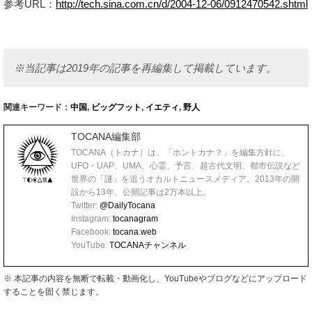
参考URL：
http://tech.sina.com.cn/d/2004-12-06/0912470542.shtml
※当記事は2019年の記事を再編集して掲載しています。
関連キーワード：
中国
,
ビッグフット
,
イエティ
,
野人
TOCANA編集部
TOCANA（トカナ）は、「ホントカナ？」を編集方針に、
UFO・UAP、UMA、心霊、予言、超古代文明、都市伝説など
世界の「謎」を追うオカルトニュースメディア。2013年の開
設から13年、公開記事は2万本以上。
Twitter:
@DailyTocana
Instagram:
tocanagram
Facebook:
tocana.web
YouTube:
TOCANAチャンネル
※ 本記事の内容を無断で転載・動画化し、YouTubeやブログなどにアップロード
することを固く禁じます。