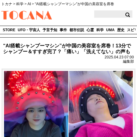
トカナ
>
科学
>
AI
>
“AI搭載シャンプーマシン”が中国の美容室を席巻
TOCANA
STORE
UFO・宇宙人
予言予知
事件
都市伝説
心霊
科学
UMA
歴史
スピ
“AI搭載シャンプーマシン”が中国の美容室を席巻！13分で
シャンプー＆すすぎ完了？「痛い」「洗えてない」の声も
2025.04.23 07:00
編集部