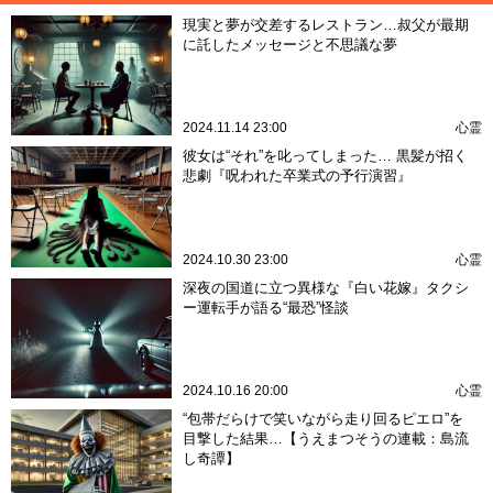
現実と夢が交差するレストラン…叔父が最期
に託したメッセージと不思議な夢
2024.11.14 23:00
心霊
彼女は“それ”を叱ってしまった… 黒髪が招く
悲劇『呪われた卒業式の予行演習』
2024.10.30 23:00
心霊
深夜の国道に立つ異様な『白い花嫁』タクシ
ー運転手が語る“最恐”怪談
2024.10.16 20:00
心霊
“包帯だらけで笑いながら走り回るピエロ”を
目撃した結果…【うえまつそうの連載：島流
し奇譚】