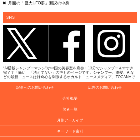
月面の「巨大UFO群」新説の中身
SNS
“AI搭載シャンプーマシン”が中国の美容室を席巻！13分でシャンプー＆すすぎ
完了？「痛い」「洗えてない」の声ものページです。
シャンプー
、
洗髪
、
AI
な
どの最新ニュースは好奇心を刺激するオカルトニュースメディア、TOCANAで
記事へのお問い合わせ
広告のお問い合わせ
会社概要
著者一覧
月別アーカイブ
キーワード索引