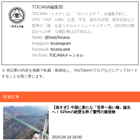
TOCANA編集部
TOCANA（トカナ）は、「ホントカナ？」を編集方針に、
UFO・UAP、UMA、心霊、予言、超古代文明、都市伝説など
世界の「謎」を追うオカルトニュースメディア。2013年の開
設から13年、公開記事は2万本以上。
Twitter:
@DailyTocana
Instagram:
tocanagram
Facebook:
tocana.web
YouTube:
TOCANAチャンネル
※ 本記事の内容を無断で転載・動画化し、YouTubeやブログなどにアップロード
することを固く禁じます。
関連記事
【高すぎ】中国に新たな「世界一高い橋」誕生
へ！ 625mの絶壁を跨ぐ驚愕の建造物
2025.04.19 16:00