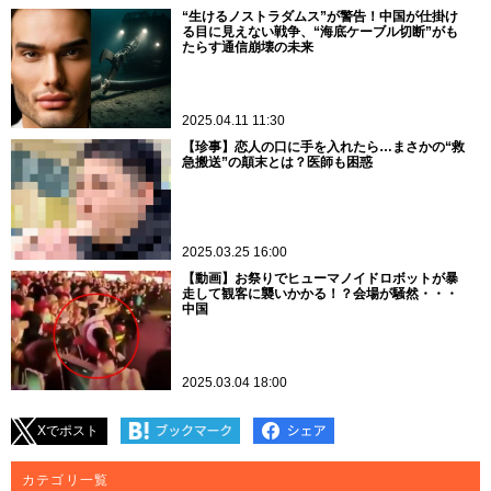
“生けるノストラダムス”が警告！中国が仕掛け
る目に見えない戦争、“海底ケーブル切断”がも
たらす通信崩壊の未来
2025.04.11 11:30
【珍事】恋人の口に手を入れたら…まさかの“救
急搬送”の顛末とは？医師も困惑
2025.03.25 16:00
【動画】お祭りでヒューマノイドロボットが暴
走して観客に襲いかかる！？会場が騒然・・・
中国
2025.03.04 18:00
Xでポスト
カテゴリ一覧