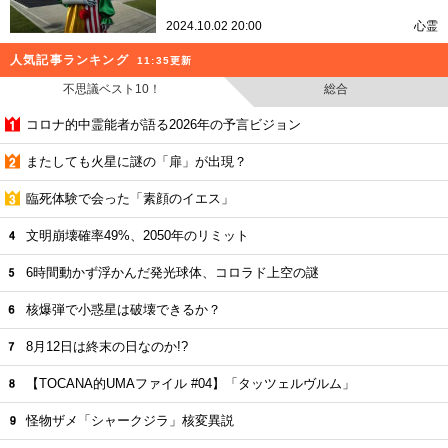
2024.10.02 20:00
心霊
人気記事ランキング
11:35更新
不思議ベスト10！
総合
コロナ的中霊能者が語る2026年の予言ビジョン
またしても火星に謎の「扉」が出現？
臨死体験で会った「素顔のイエス」
文明崩壊確率49%、2050年のリミット
6時間動かず浮かんだ発光球体、コロラド上空の謎
核爆弾で小惑星は破壊できるか？
8月12日は終末の日なのか!?
【TOCANA的UMAファイル #04】「タッツェルヴルム」
怪物ザメ「シャークジラ」核変異説