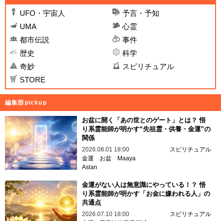
UFO・宇宙人
予言・予知
UMA
心霊
都市伝説
事件
歴史
科学
奇妙
スピリチュアル
STORE
編集部pickup
お盆に開く「あの世とのゲート」とは？ 悟
り系霊能師が明かす“先祖霊・供養・金運”の
関係
2026.08.01 18:00
スピリチュアル
金運
お盆
Maaya
Aslan
金運がない人は無意識にやっている！？ 悟
り系霊能師が明かす「お金に嫌われる人」の
共通点
2026.07.10 18:00
スピリチュアル