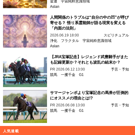
金運
宇宙純粋意識領域
Aslan
人間関係のトラブルは“自分の中の凹”が呼び
寄せる？ 悟り系霊能師が語る現実を変える
「内面の法則」
2026.06.19 18:00
スピリチュアル
浄化
フラクタル
宇宙純粋意識領域
Aslan
【JRA宝塚記念】レジェンド武豊騎手がまた
も記録更新か？それとも波乱の結末か？
PR
2026.06.12 13:00
予言・予知
競馬
一攫千金
G1
サマージャンボより宝塚記念の馬券が圧倒的
にオススメの理由とは!?
PR
2026.06.08 13:00
予言・予知
競馬
一攫千金
G1
人気連載