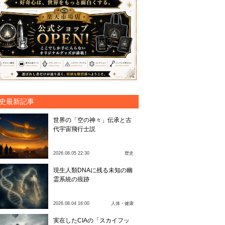
史最新記事
世界の「空の神々」伝承と古
代宇宙飛行士説
2026.08.05 22:30
歴史
現生人類DNAに残る未知の幽
霊系統の痕跡
2026.08.04 16:00
人体・健康
実在したCIAの「スカイフッ