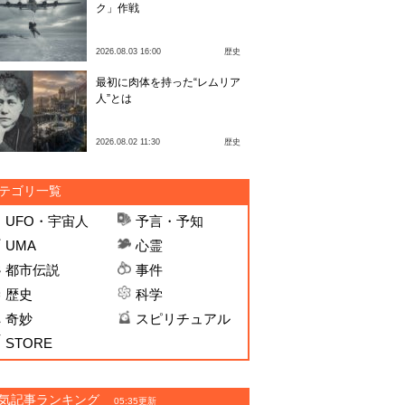
ク」作戦
2026.08.03 16:00
歴史
最初に肉体を持った“レムリア
人”とは
2026.08.02 11:30
歴史
テゴリ一覧
UFO・宇宙人
予言・予知
UMA
心霊
都市伝説
事件
歴史
科学
奇妙
スピリチュアル
STORE
気記事ランキング
05:35更新