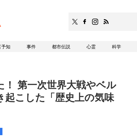
TOCANA
TOCANAのFacebookはこち
TOCANAのinstagra
TOCANAのRS
言予知
事件
都市伝説
心霊
科学
た！ 第一次世界大戦やベル
き起こした「歴史上の気味