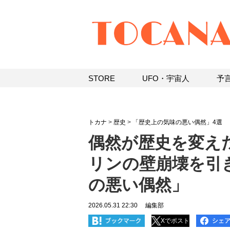
STORE
UFO・宇宙人
予
トカナ
>
歴史
>
「歴史上の気味の悪い偶然」4選
偶然が歴史を変え
リンの壁崩壊を引
の悪い偶然」
2026.05.31 22:30
編集部
Xでポスト