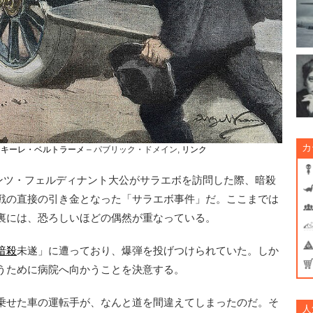
カ
アキーレ・ベルトラーメ
– パブリック・ドメイン,
リンク
ランツ・フェルディナント大公がサラエボを訪問した際、暗殺
戦の直接の引き金となった「サラエボ事件」だ。ここまでは
裏には、恐ろしいほどの偶然が重なっている。
暗殺
未遂」に遭っており、爆弾を投げつけられていた。しか
うために病院へ向かうことを決意する。
乗せた車の運転手が、なんと道を間違えてしまったのだ。そ
人