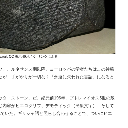
waert,
CC 表示-継承 4.0
,
リンク
による
フ
」。ルネサンス期以降、ヨーロッパの学者たちはこの神秘
たが、手がかりが一切なく「永遠に失われた言語」になると
タ・ストーン」だ。紀元前196年、プトレマイオス5世の戴
じ内容がヒエログリフ、デモティック（民衆文字）、そして
れていた。ギリシャ語と照らし合わせることで、ついにヒエ
。