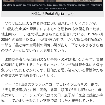
画像は「
Portal Vigília
」より
ソウザ氏は巨大な光る物体に追い回されたということだが、
「白熱した金属の摩擦」によるものと思われる火傷を負った後、
地上約6メートルまで浮上させられたと証言している。1976年7月
28日付の新聞「O Dia」への証言の中で、ソウザ氏は飛行物体の
一部を「黒と赤の金属製の四角い脚があり、下からさまざまな色
のワイヤーが出ている」と表現している。
医療従事者たちは前例のない事態への対処法が分からず、負傷
の深刻さを軽視することが多かった。ソウザ氏は腕全体に火傷を
負っていたにもかかわらず、軽傷だと思い込んでいる看護師たち
の嘲笑の中で治療を受けたという。
ペードロII出身のフランシスコ・フェレイラ氏もその一例で、
「光を直接浴びた」後、高熱、悪寒、頭痛で3日間寝込んだ。母
親のマリア・デ・ジェズス氏はその日、息子が「完全に感覚が麻
痺」してめまいを起こした状態で帰宅したと報告している。