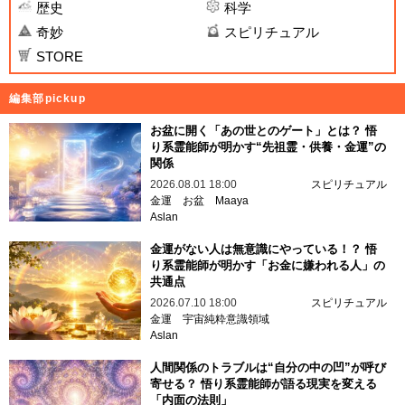
歴史
科学
奇妙
スピリチュアル
STORE
編集部pickup
お盆に開く「あの世とのゲート」とは？ 悟
り系霊能師が明かす“先祖霊・供養・金運”の
関係
2026.08.01 18:00
スピリチュアル
金運
お盆
Maaya
Aslan
金運がない人は無意識にやっている！？ 悟
り系霊能師が明かす「お金に嫌われる人」の
共通点
2026.07.10 18:00
スピリチュアル
金運
宇宙純粋意識領域
Aslan
人間関係のトラブルは“自分の中の凹”が呼び
寄せる？ 悟り系霊能師が語る現実を変える
「内面の法則」