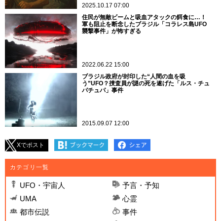
2025.10.17 07:00
住民が無敵ビームと吸血アタックの餌食に…！
軍も阻止を断念したブラジル「コラレス島UFO
襲撃事件」が怖すぎる
2022.06.22 15:00
ブラジル政府が封印した“人間の血を吸
う”UFO？捜査員が謎の死を遂げた「ルス・チュ
パチュパ」事件
2015.09.07 12:00
Xでポスト
カテゴリ一覧
UFO・宇宙人
予言・予知
UMA
心霊
都市伝説
事件