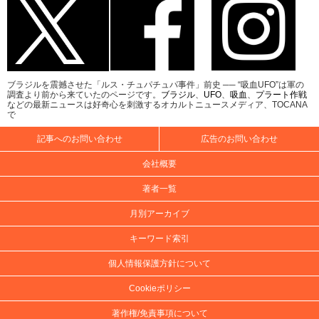
ブラジルを震撼させた「ルス・チュパチュパ事件」前史 ── “吸血UFO”は軍の
調査より前から来ていたのページです。
ブラジル
、
UFO
、
吸血
、
プラート作戦
などの最新ニュースは好奇心を刺激するオカルトニュースメディア、TOCANA
で
記事へのお問い合わせ
広告のお問い合わせ
会社概要
著者一覧
月別アーカイブ
キーワード索引
個人情報保護方針について
Cookieポリシー
著作権/免責事項について