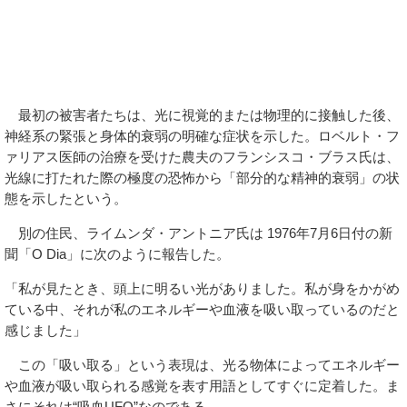
最初の被害者たちは、光に視覚的または物理的に接触した後、
神経系の緊張と身体的衰弱の明確な症状を示した。ロベルト・フ
ァリアス医師の治療を受けた農夫のフランシスコ・ブラス氏は、
光線に打たれた際の極度の恐怖から「部分的な精神的衰弱」の状
態を示したという。
別の住民、ライムンダ・アントニア氏は 1976年7月6日付の新
聞「O Dia」に次のように報告した。
「私が見たとき、頭上に明るい光がありました。私が身をかがめ
ている中、それが私のエネルギーや血液を吸い取っているのだと
感じました」
この「吸い取る」という表現は、光る物体によってエネルギー
や血液が吸い取られる感覚を表す用語としてすぐに定着した。ま
さにそれは“吸血UFO”なのである。