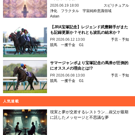
2026.06.19 18:00
スピリチュアル
浄化
フラクタル
宇宙純粋意識領域
Aslan
【JRA宝塚記念】レジェンド武豊騎手がまた
も記録更新か？それとも波乱の結末か？
PR
2026.06.12 13:00
予言・予知
競馬
一攫千金
G1
サマージャンボより宝塚記念の馬券が圧倒的
にオススメの理由とは!?
PR
2026.06.08 13:00
予言・予知
競馬
一攫千金
G1
人気連載
現実と夢が交差するレストラン…叔父が最期
に託したメッセージと不思議な夢