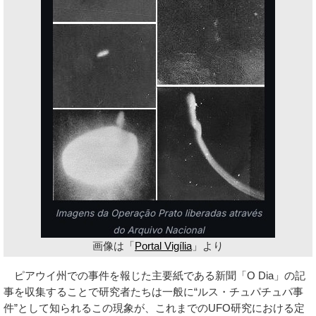
画像は「
Portal Vigília
」より
ピアウイ州での事件を報じた主要紙である新聞「O Dia」の記
事を収集することで研究者たちは一般に“ルス・チュパチュパ事
件”として知られるこの現象が、これまでのUFO研究における定