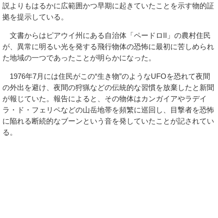
説よりもはるかに広範囲かつ早期に起きていたことを示す物的証
拠を提示している。
文書からはピアウイ州にある自治体「ペードロII」の農村住民
が、異常に明るい光を発する飛行物体の恐怖に最初に苦しめられ
た地域の一つであったことが明らかになった。
1976年7月には住民がこの“生き物”のようなUFOを恐れて夜間
の外出を避け、夜間の狩猟などの伝統的な習慣を放棄したと新聞
が報じていた。報告によると、その物体はカンガイアやラデイ
ラ・ド・フェリペなどの山岳地帯を頻繁に巡回し、目撃者を恐怖
に陥れる断続的なブーンという音を発していたことが記されてい
る。