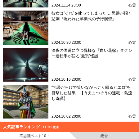
2024.11.14 23:00
心霊
彼女は“それ”を叱ってしまった… 黒髪が招く
悲劇『呪われた卒業式の予行演習』
2024.10.30 23:00
心霊
深夜の国道に立つ異様な『白い花嫁』タクシ
ー運転手が語る“最恐”怪談
2024.10.16 20:00
心霊
“包帯だらけで笑いながら走り回るピエロ”を
目撃した結果…【うえまつそうの連載：島流
し奇譚】
2024.10.02 20:00
心霊
人気記事ランキング
11:35更新
不思議ベスト10！
総合