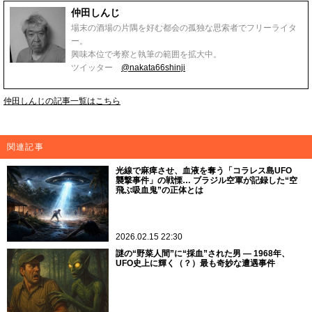
仲田しんじ
場末の酒場の片隅を好む都会の孤独な思索者でフリーライタ
ー。
興味本位で考察と執筆の範囲を拡大中。
ツイッター
@nakata66shinji
仲田しんじの記事一覧はこちら
関連記事
光線で麻痺させ、血液を奪う「コラレス島UFO
襲撃事件」の戦慄… ブラジル空軍が記録した“空
飛ぶ吸血鬼”の正体とは
2026.02.15 22:30
謎の“野菜人間”に“採血”された男 ― 1968年、
UFO史上に輝く（？）最も奇妙な遭遇事件