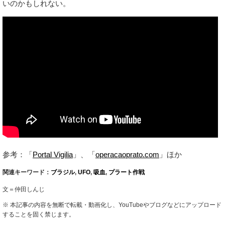
いのかもしれない。
参考：「
Portal Vigilia
」、「
operacaoprato.com
」ほか
関連キーワード：
ブラジル
,
UFO
,
吸血
,
プラート作戦
文＝仲田しんじ
※ 本記事の内容を無断で転載・動画化し、YouTubeやブログなどにアップロード
することを固く禁じます。