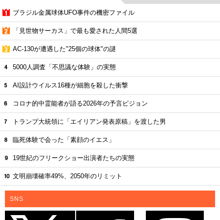
ブラジル金属球体UFO事件の機密ファイル
「見世物サーカス」で最も愛された人間5選
AC-130が遭遇した"25個の球体"の謎
5000人調査「不思議な体験」の実態
AI設計ウイルス16種が細胞を殺した衝撃
コロナ的中霊能者が語る2026年の予言ビジョン
トランプ大統領に「エイリアン発表原稿」を渡した男
臨死体験で会った「素顔のイエス」
19世紀のフリークショー出演者たちの実態
文明崩壊確率49%、2050年のリミット
SNS