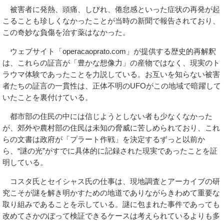
被害者に発熱、頭痛、しびれ、倦怠感といった症状の再発が起
こることも珍しくなかったことが当時の新聞で報告されており、
この奇妙な負傷を治す薬はなかった。
ウェブサイト「operacaoprato.com」が提供する歴史的再解釈
は、これらの証言が「豊かな想像力」の産物ではなく、現実のト
ラウマ体験であったことを力説している。お互いを知らない被害
者たちの証言の一貫性は、正体不明のUFOがこの地域で暗躍して
いたことを裏付けている。
都市部の住民の中には信じようとしない者も少なくなかった
が、郊外や農村部の住民は未知の脅威に苦しめられており、これ
らの文書は政府が「プラート作戦」を決定するずっと以前か
ら、“謎の光”がすでに具体的に記録された現実であったことを証
明している。
コスタ氏とセイシャス氏の仕事は、現地調査とアーカイブの研
究こそが謎を解き明かすための地道でありながらきわめて重要な
取り組みであることを示している。謎に包まれた事件であっても
改めてさかのぼって検証できるケースは考えられているよりも多