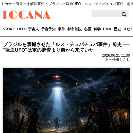
トカナ
>
海外
>
未解決事件
>
ブラジルの吸血UFO「ルス・チュパチュパ事件」前
TOCANA
STORE
UFO・宇宙人
予言予知
事件
都市伝説
心霊
科学
UMA
歴史
スピ
ブラジルを震撼させた「ルス・チュパチュパ事件」前史 ──
“吸血UFO”は軍の調査より前から来ていた
2026.06.21 11:30
文＝仲田しんじ