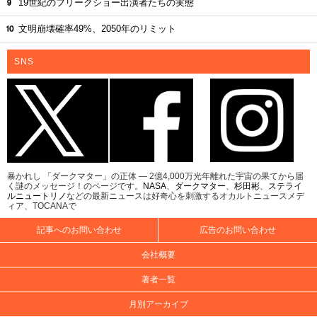
19世紀のフリークショー出演者たちの実態
文明崩壊確率49%、2050年のリミット
SNS
暴かれし 「ダークマター」の正体 ― 2億4,000万光年離れた宇宙の果てから届
く謎のメッセージ！のページです。
NASA
、
ダークマター
、
杉田彬
、
ステライ
ルニュートリノ
などの最新ニュースは好奇心を刺激するオカルトニュースメデ
ィア、TOCANAで
記事へのお問い合わせ
広告のお問い合わせ
会社概要
著者一覧
月別アーカイブ