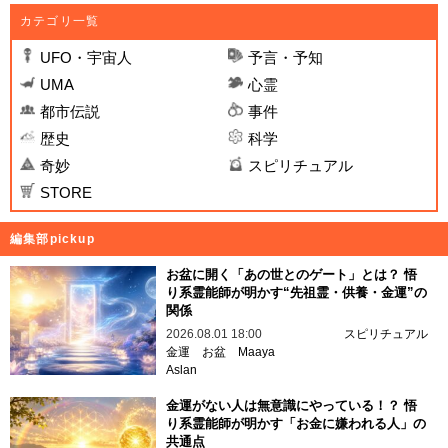
カテゴリ一覧
UFO・宇宙人
予言・予知
UMA
心霊
都市伝説
事件
歴史
科学
奇妙
スピリチュアル
STORE
編集部pickup
お盆に開く「あの世とのゲート」とは？ 悟
り系霊能師が明かす“先祖霊・供養・金運”の
関係
2026.08.01 18:00
スピリチュアル
金運
お盆
Maaya
Aslan
金運がない人は無意識にやっている！？ 悟
り系霊能師が明かす「お金に嫌われる人」の
共通点