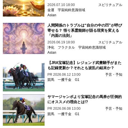
2026.07.10 18:00
スピリチュアル
金運
宇宙純粋意識領域
Aslan
人間関係のトラブルは“自分の中の凹”が呼び
寄せる？ 悟り系霊能師が語る現実を変える
「内面の法則」
2026.06.19 18:00
スピリチュアル
浄化
フラクタル
宇宙純粋意識領域
Aslan
【JRA宝塚記念】レジェンド武豊騎手がまた
も記録更新か？それとも波乱の結末か？
PR
2026.06.12 13:00
予言・予知
競馬
一攫千金
G1
サマージャンボより宝塚記念の馬券が圧倒的
にオススメの理由とは!?
PR
2026.06.08 13:00
予言・予知
競馬
一攫千金
G1