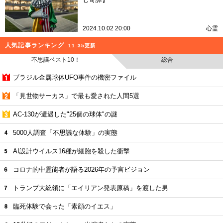
2024.10.02 20:00
心霊
人気記事ランキング
11:35更新
不思議ベスト10！
総合
ブラジル金属球体UFO事件の機密ファイル
「見世物サーカス」で最も愛された人間5選
AC-130が遭遇した"25個の球体"の謎
5000人調査「不思議な体験」の実態
AI設計ウイルス16種が細胞を殺した衝撃
コロナ的中霊能者が語る2026年の予言ビジョン
トランプ大統領に「エイリアン発表原稿」を渡した男
臨死体験で会った「素顔のイエス」