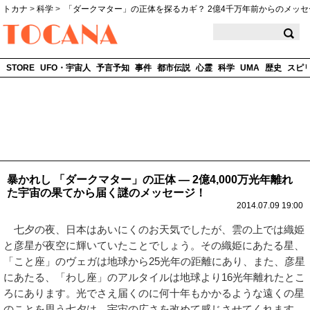
トカナ
>
科学
>
「ダークマター」の正体を探るカギ？ 2億4千万年前からのメッセー
TOCANA
STORE
UFO・宇宙人
予言予知
事件
都市伝説
心霊
科学
UMA
歴史
スピ
暴かれし 「ダークマター」の正体 ― 2億4,000万光年離れ
た宇宙の果てから届く謎のメッセージ！
2014.07.09 19:00
七夕の夜、日本はあいにくのお天気でしたが、雲の上では織姫
と彦星が夜空に輝いていたことでしょう。その織姫にあたる星、
「こと座」のヴェガは地球から25光年の距離にあり、また、彦星
にあたる、「わし座」のアルタイルは地球より16光年離れたとこ
ろにあります。光でさえ届くのに何十年もかかるような遠くの星
のことを思う七夕は、宇宙の広さを改めて感じさせてくれます