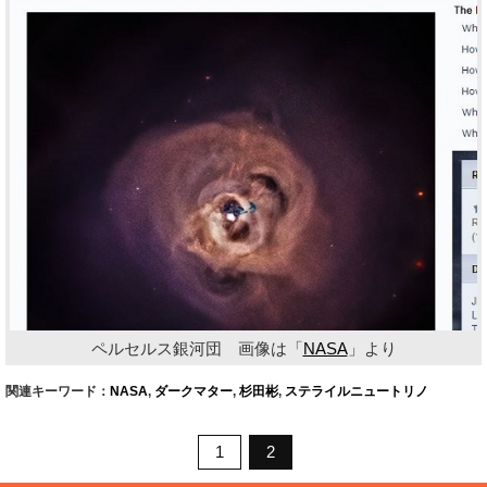
ペルセルス銀河団 画像は「
NASA
」より
関連キーワード：
NASA
,
ダークマター
,
杉田彬
,
ステライルニュートリノ
1
2