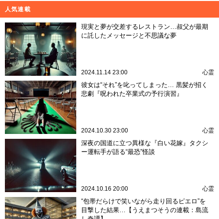
人気連載
現実と夢が交差するレストラン…叔父が最期
に託したメッセージと不思議な夢
2024.11.14 23:00
心霊
彼女は“それ”を叱ってしまった… 黒髪が招く
悲劇『呪われた卒業式の予行演習』
2024.10.30 23:00
心霊
深夜の国道に立つ異様な『白い花嫁』タクシ
ー運転手が語る“最恐”怪談
2024.10.16 20:00
心霊
“包帯だらけで笑いながら走り回るピエロ”を
目撃した結果…【うえまつそうの連載：島流
し奇譚】