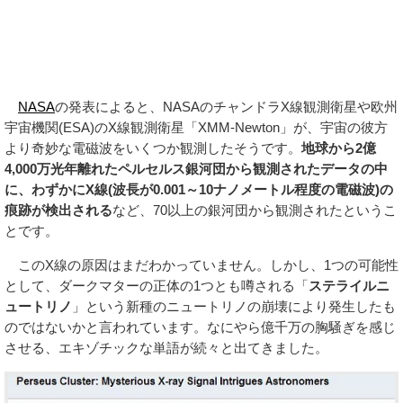
NASA
の発表によると、NASAのチャンドラX線観測衛星や欧州
宇宙機関(ESA)のX線観測衛星「XMM-Newton」が、宇宙の彼方
より奇妙な電磁波をいくつか観測したそうです。
地球から2億
4,000万光年離れたペルセルス銀河団から観測されたデータの中
に、わずかにX線(波長が0.001～10ナノメートル程度の電磁波)の
痕跡が検出される
など、70以上の銀河団から観測されたというこ
とです。
このX線の原因はまだわかっていません。しかし、1つの可能性
として、ダークマターの正体の1つとも噂される「
ステライルニ
ュートリノ
」という新種のニュートリノの崩壊により発生したも
のではないかと言われています。なにやら億千万の胸騒ぎを感じ
させる、エキゾチックな単語が続々と出てきました。