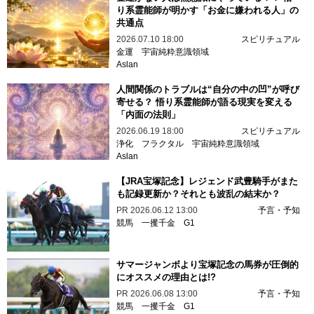
り系霊能師が明かす「お金に嫌われる人」の
共通点
2026.07.10 18:00
スピリチュアル
金運
宇宙純粋意識領域
Aslan
人間関係のトラブルは“自分の中の凹”が呼び
寄せる？ 悟り系霊能師が語る現実を変える
「内面の法則」
2026.06.19 18:00
スピリチュアル
浄化
フラクタル
宇宙純粋意識領域
Aslan
【JRA宝塚記念】レジェンド武豊騎手がまた
も記録更新か？それとも波乱の結末か？
PR
2026.06.12 13:00
予言・予知
競馬
一攫千金
G1
サマージャンボより宝塚記念の馬券が圧倒的
にオススメの理由とは!?
PR
2026.06.08 13:00
予言・予知
競馬
一攫千金
G1