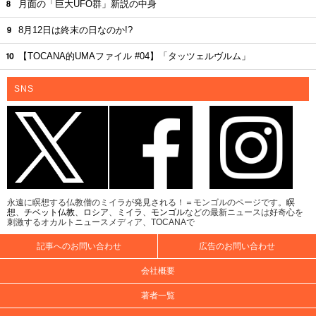
月面の「巨大UFO群」新説の中身
8月12日は終末の日なのか!?
【TOCANA的UMAファイル #04】「タッツェルヴルム」
SNS
永遠に瞑想する仏教僧のミイラが発見される！＝モンゴルのページです。
瞑
想
、
チベット仏教
、
ロシア
、
ミイラ
、
モンゴル
などの最新ニュースは好奇心を
刺激するオカルトニュースメディア、TOCANAで
記事へのお問い合わせ
広告のお問い合わせ
会社概要
著者一覧