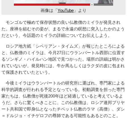
画像は「
YouTube
」より
モンゴルで極めて保存状態の良い仏教僧のミイラが発見され
た。座禅を組むその姿が、まるで永遠の瞑想に突入したかのよう
だという、今話題のミイラの詳細についてお伝えしよう。
ロシア地方紙「シベリアン・タイムズ」が報じたところによる
と、仏教僧のミイラは、今月27日にウランバートル西部に位置す
るソンギノ・ハイルハン地区で見つかった。場所の詳細は明かさ
れていないが、発見時には、牛か馬もしくはラクダの皮に包まれ
て保護されていたという。
今後ミイラはウランバートルの研究所に運ばれ、専門家による
科学的調査が行われる予定となっている。初動調査を担った専門
家たちは、仏教僧が死後200年ほど経過していると考えているよ
うだ。さらに驚くべきことに、この仏教僧は、ロシア連邦ブリヤ
ート共和国で即身仏となったチベット仏教のラマ（高僧）、ダシ
＝ドルジョ・イチゲロフの尊師である可能性もあるとのこと。