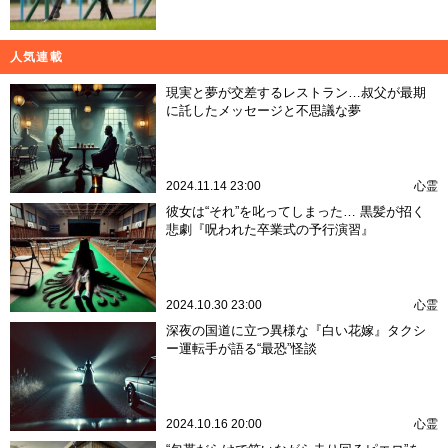
人気連載
現実と夢が交差するレストラン…叔父が最期
に託したメッセージと不思議な夢
2024.11.14 23:00
心霊
彼女は“それ”を叱ってしまった… 黒髪が招く
悲劇『呪われた卒業式の予行演習』
2024.10.30 23:00
心霊
深夜の国道に立つ異様な『白い花嫁』タクシ
ー運転手が語る“最恐”怪談
2024.10.16 20:00
心霊