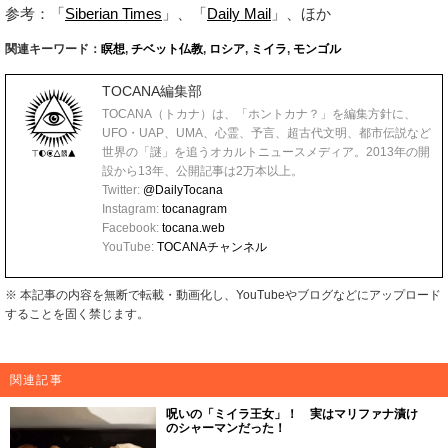
参考：「
Siberian Times
」、「
Daily Mail
」、ほか
関連キーワード：
瞑想
,
チベット仏教
,
ロシア
,
ミイラ
,
モンゴル
TOCANA編集部
TOCANA（トカナ）は、「ホントカナ？」を編集方針に、
UFO・UAP、UMA、心霊、予言、超古代文明、都市伝説など
世界の「謎」を追うオカルトニュースメディア。2013年の開
設から13年、公開記事は2万本以上。
Twitter:
@DailyTocana
Instagram:
tocanagram
Facebook:
tocana.web
YouTube:
TOCANAチャンネル
※ 本記事の内容を無断で転載・動画化し、YouTubeやブログなどにアップロード
することを固く禁じます。
関連記事
呪いの「ミイラ王女」！ 実はマリファナ漬け
のシャーマンだった！