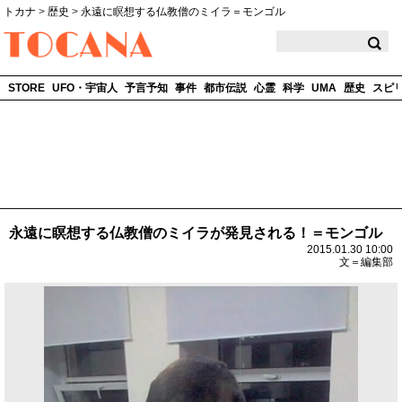
トカナ
>
歴史
>
永遠に瞑想する仏教僧のミイラ＝モンゴル
TOCANA
STORE
UFO・宇宙人
予言予知
事件
都市伝説
心霊
科学
UMA
歴史
スピ
永遠に瞑想する仏教僧のミイラが発見される！＝モンゴル
2015.01.30 10:00
文＝編集部