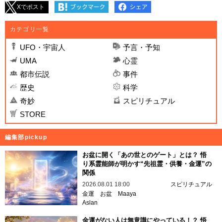
Xでポスト
カテゴリ一覧
UFO・宇宙人
予言・予知
UMA
心霊
都市伝説
事件
歴史
科学
奇妙
スピリチュアル
STORE
編集部pickup
お盆に開く「あの世とのゲート」とは？ 悟
り系霊能師が明かす“先祖霊・供養・金運”の
関係
2026.08.01 18:00
スピリチュアル
金運
お盆
Maaya
Aslan
金運がない人は無意識にやっている！？ 悟