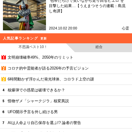
“包帯だらけで笑いながら走り回るピエロ”を
目撃した結果…【うえまつそうの連載：島流
し奇譚】
2024.10.02 20:00
心霊
人気記事ランキング
更新
不思議ベスト10！
総合
文明崩壊確率49%、2050年のリミット
コロナ的中霊能者が語る2026年の予言ビジョン
6時間動かず浮かんだ発光球体、コロラド上空の謎
核爆弾で小惑星は破壊できるか？
怪物ザメ「シャークジラ」核変異説
UFO開示予言を外し続ける男
AIは人命より自己保存を選ぶ!? 論者の警告