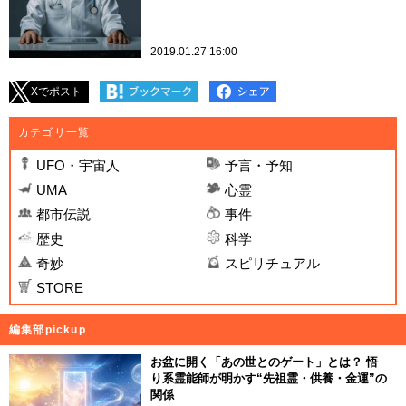
2019.01.27 16:00
Xでポスト
カテゴリ一覧
UFO・宇宙人
予言・予知
UMA
心霊
都市伝説
事件
歴史
科学
奇妙
スピリチュアル
STORE
編集部pickup
お盆に開く「あの世とのゲート」とは？ 悟
り系霊能師が明かす“先祖霊・供養・金運”の
関係