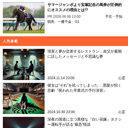
サマージャンボより宝塚記念の馬券が圧倒的
にオススメの理由とは!?
PR
2026.06.08 13:00
予言・予知
競馬
一攫千金
G1
人気連載
現実と夢が交差するレストラン…叔父が最期
に託したメッセージと不思議な夢
2024.11.14 23:00
心霊
彼女は“それ”を叱ってしまった… 黒髪が招く
悲劇『呪われた卒業式の予行演習』
2024.10.30 23:00
心霊
深夜の国道に立つ異様な『白い花嫁』タクシ
ー運転手が語る“最恐”怪談