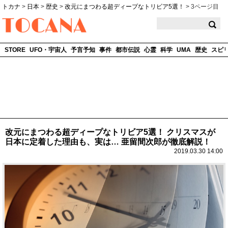
トカナ
>
日本
>
歴史
>
改元にまつわる超ディープなトリビア5選！
>
3ページ目
TOCANA
STORE
UFO・宇宙人
予言予知
事件
都市伝説
心霊
科学
UMA
歴史
スピ
改元にまつわる超ディープなトリビア5選！ クリスマスが
日本に定着した理由も、実は… 亜留間次郎が徹底解説！
2019.03.30 14:00