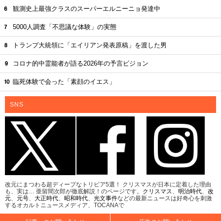
観測史上最強クラスのスーパーエルニーニョ発達中
5000人調査「不思議な体験」の実態
トランプ大統領に「エイリアン発表原稿」を渡した男
コロナ的中霊能者が語る2026年の予言ビジョン
臨死体験で会った「素顔のイエス」
SNS
改元にまつわる超ディープなトリビア5選！ クリスマスが日本に定着した理由
も、実は… 亜留間次郎が徹底解説！のページです。
クリスマス
、
明治時代
、
改
元
、
元号
、
大正時代
、
昭和時代
、
光文事件
などの最新ニュースは好奇心を刺激
するオカルトニュースメディア、TOCANAで