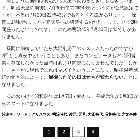
同じような面倒は明治から大正へ変わるときにも起きていま
す。明治天皇の崩御は7月30日午前0時43分というのが公式設定で
すが、本当は7月29日22時43分であるとする説があります。「深
夜に1時間ちょっとで新天皇への切替するの無理」ってことで2時
間盛ったというのです。このため明治45年7月30日は43分しかあ
りません。
昼間に崩御していたら大混乱必至のシステムだったのですが、
2回とも真夜中ということもあり、またコンピュータも24時間営
業も存在しなかった当時はあまり問題になりませんでした。しか
し、さすがに現代でこれはマズイということになり、昭和54年施
行の元号法によって、
崩御したその日は元号が変わらない
ことに
なりました。
そのおかげで昭和64年は1月7日で終わり、平成元年が1月8日か
らスタートになりました。
関連キーワード：
クリスマス
,
明治時代
,
改元
,
元号
,
大正時代
,
昭和時代
,
光文事件
1
2
3
4