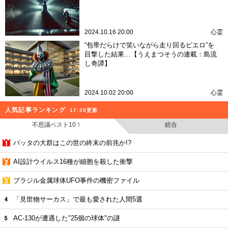
2024.10.16 20:00
心霊
“包帯だらけで笑いながら走り回るピエロ”を
目撃した結果…【うえまつそうの連載：島流
し奇譚】
2024.10.02 20:00
心霊
人気記事ランキング
17:35更新
不思議ベスト10！
総合
バッタの大群はこの世の終末の前兆か!?
AI設計ウイルス16種が細胞を殺した衝撃
ブラジル金属球体UFO事件の機密ファイル
「見世物サーカス」で最も愛された人間5選
AC-130が遭遇した"25個の球体"の謎