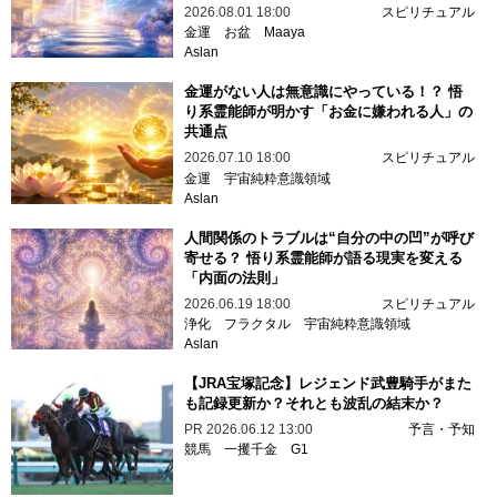
2026.08.01 18:00
スピリチュアル
金運
お盆
Maaya
Aslan
金運がない人は無意識にやっている！？ 悟
り系霊能師が明かす「お金に嫌われる人」の
共通点
2026.07.10 18:00
スピリチュアル
金運
宇宙純粋意識領域
Aslan
人間関係のトラブルは“自分の中の凹”が呼び
寄せる？ 悟り系霊能師が語る現実を変える
「内面の法則」
2026.06.19 18:00
スピリチュアル
浄化
フラクタル
宇宙純粋意識領域
Aslan
【JRA宝塚記念】レジェンド武豊騎手がまた
も記録更新か？それとも波乱の結末か？
PR
2026.06.12 13:00
予言・予知
競馬
一攫千金
G1