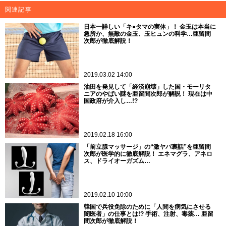
関連記事
日本一詳しい「キ●タマの実体」！ 金玉は本当に
急所か、無敵の金玉、玉ヒュンの科学…亜留間
次郎が徹底解説！
2019.03.02 14:00
油田を発見して「経済崩壊」した国・モーリタ
ニアのやばい謎を亜留間次郎が解説！ 現在は中
国政府が介入し…!?
2019.02.18 16:00
「前立腺マッサージ」の“激ヤバ裏話”を亜留間
次郎が医学的に徹底解説！ エネマグラ、アネロ
ス、ドライオーガズム…
2019.02.10 10:00
韓国で兵役免除のために「人間を病気にさせる
闇医者」の仕事とは!? 手術、注射、毒薬… 亜留
間次郎が徹底解説！