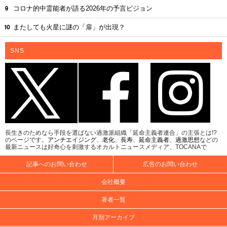
コロナ的中霊能者が語る2026年の予言ビジョン
またしても火星に謎の「扉」が出現？
SNS
長生きのためなら手段を選ばない過激派組織「延命主義者連合」の主張とは!?
のページです。
アンチエイジング
、
老化
、
長寿
、
延命主義者
、
過激思想
などの
最新ニュースは好奇心を刺激するオカルトニュースメディア、TOCANAで
記事へのお問い合わせ
広告のお問い合わせ
会社概要
著者一覧
月別アーカイブ