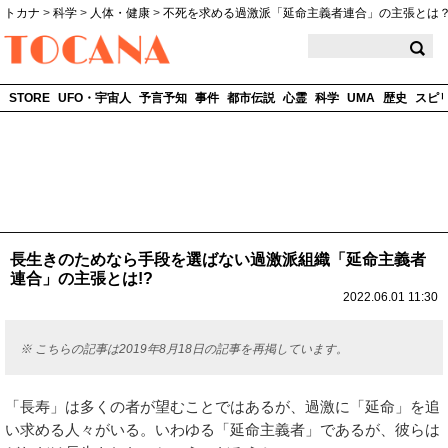
トカナ
>
科学
>
人体・健康
>
不死を求める過激派「延命主義者連合」の主張とは
TOCANA
STORE
UFO・宇宙人
予言予知
事件
都市伝説
心霊
科学
UMA
歴史
スピ
長生きのためなら手段を選ばない過激派組織「延命主義者
連合」の主張とは!?
2022.06.01 11:30
※ こちらの記事は2019年8月18日の記事を再掲しています。
「長寿」は多くの者が望むことではあるが、過激に「延命」を追
い求める人々がいる。いわゆる「延命主義者」であるが、彼らは