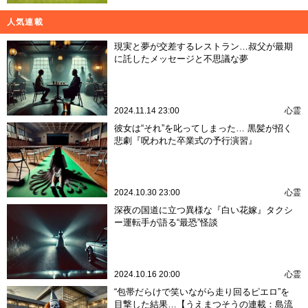
人気連載
現実と夢が交差するレストラン…叔父が最期
に託したメッセージと不思議な夢
2024.11.14 23:00
心霊
彼女は“それ”を叱ってしまった… 黒髪が招く
悲劇『呪われた卒業式の予行演習』
2024.10.30 23:00
心霊
深夜の国道に立つ異様な『白い花嫁』タクシ
ー運転手が語る“最恐”怪談
2024.10.16 20:00
心霊
“包帯だらけで笑いながら走り回るピエロ”を
目撃した結果…【うえまつそうの連載：島流