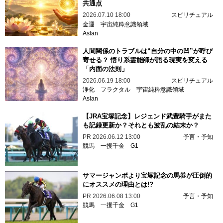
共通点
2026.07.10 18:00
スピリチュアル
金運
宇宙純粋意識領域
Aslan
人間関係のトラブルは“自分の中の凹”が呼び
寄せる？ 悟り系霊能師が語る現実を変える
「内面の法則」
2026.06.19 18:00
スピリチュアル
浄化
フラクタル
宇宙純粋意識領域
Aslan
【JRA宝塚記念】レジェンド武豊騎手がまた
も記録更新か？それとも波乱の結末か？
PR
2026.06.12 13:00
予言・予知
競馬
一攫千金
G1
サマージャンボより宝塚記念の馬券が圧倒的
にオススメの理由とは!?
PR
2026.06.08 13:00
予言・予知
競馬
一攫千金
G1