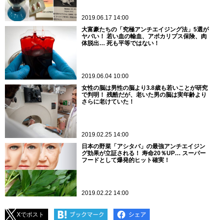
2019.06.17 14:00
大富豪たちの「究極アンチエイジング法」5選が
ヤバい！ 若い血の輸血、アポカリプス保険、肉
体脱出… 死も平等ではない！
2019.06.04 10:00
女性の脳は男性の脳より3.8歳も若いことが研究
で判明！ 残酷だが、老いた男の脳は実年齢より
さらに老けていた！
2019.02.25 14:00
日本の野菜「アシタバ」の最強アンチエイジン
グ効果が立証される！ 寿命20％UP… スーパー
フードとして爆発的ヒット確実！
2019.02.22 14:00
Xでポスト