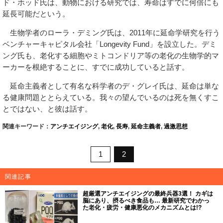
ド・ホッド氏は、動物における研究では、寿命はすでに何倍にも
延長可能だという。
生物学者のローラ・デミング氏は、2011年に延命学研究を行う
ベンチャーキャピタル会社「Longevity Fund」を設立した。デミ
ング氏も、老化する細胞やミトコンドリア等の老化の生物学的マ
ーカーを根絶することに、すでに成功していると話す。
延命主義者として有名な科学者のデ・グレイ氏は、延命は単な
る健康問題ととらえている。我々の望んでいるのは死を無くすこ
とではない、と彼は話す。
関連キーワード：
アンチエイジング
,
老化
,
長寿
,
延命主義者
,
過激思想
1
2
関連記事
超厳選アンチエイジングの最終兵器3選！ カギは
脳にあり、摂るべき食品も… 最新研究でわかっ
た老化・疲労・健康悪化のメカニズムとは!?