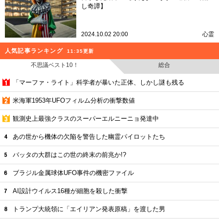
し奇譚】
2024.10.02 20:00
心霊
人気記事ランキング
11:35更新
不思議ベスト10！
総合
「マーファ・ライト」科学者が暴いた正体、しかし謎も残る
米海軍1953年UFOフィルム分析の衝撃数値
観測史上最強クラスのスーパーエルニーニョ発達中
あの世から機体の欠陥を警告した幽霊パイロットたち
バッタの大群はこの世の終末の前兆か!?
ブラジル金属球体UFO事件の機密ファイル
AI設計ウイルス16種が細胞を殺した衝撃
トランプ大統領に「エイリアン発表原稿」を渡した男