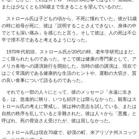
または少なくとも150歳まで生きることを望んでいるのだ。
ストロール氏は子どもの頃から、不死に憧れていた。彼が11歳
の時に祖母が死に、彼は「説明することさえできない、身体の中
でとても深い痛み」を感じたと言う。そして彼は、人の死は不公
平で理不尽であると考えるようになった。
1970年代初頭、ストロール氏が20代の時、老年学研究はまだ、
ごく限られたものであった。そこで彼は健康の専門家として、ア
メリカ各地への講演旅行を開始した。当時の彼の講演は、現在で
はごく常識的である健康的な生活のヒントや、運動の大切さ、質
の良い食事について語るものであった。
それでも一部の人々にとって、彼のメッセージ「永遠に生き
る」は、急進的に映り、いつも好評とは限らなかった。観客はス
トロール氏の考えに警戒し、彼は神の意志を試している、または
自然の秩序を乱していると非難された。彼は人々から「悪魔」と
呼ばれ、死の脅迫さえ受けたが、彼は屈しなかった。
ストロール氏は現在70歳で、砂漠の町、米アリゾナ州スコッツ