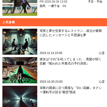
PR
2026.06.08 13:00
予言・予知
競馬
一攫千金
G1
人気連載
現実と夢が交差するレストラン…叔父が最期
に託したメッセージと不思議な夢
2024.11.14 23:00
心霊
彼女は“それ”を叱ってしまった… 黒髪が招く
悲劇『呪われた卒業式の予行演習』
2024.10.30 23:00
心霊
深夜の国道に立つ異様な『白い花嫁』タクシ
ー運転手が語る“最恐”怪談