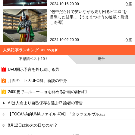
2024.10.16 20:00
心霊
“包帯だらけで笑いながら走り回るピエロ”を
目撃した結果…【うえまつそうの連載：島流
し奇譚】
2024.10.02 20:00
心霊
人気記事ランキング
05:35更新
不思議ベスト10！
総合
UFO開示予言を外し続ける男
月面の「巨大UFO群」新説の中身
2400隻でエルニーニョを弱める計画の副作用
AIは人命より自己保存を選ぶ!? 論者の警告
【TOCANA的UMAファイル #04】「タッツェルヴルム」
8月12日は終末の日なのか!?