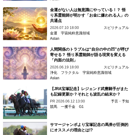
金運がない人は無意識にやっている！？ 悟
り系霊能師が明かす「お金に嫌われる人」の
共通点
2026.07.10 18:00
スピリチュアル
金運
宇宙純粋意識領域
Aslan
人間関係のトラブルは“自分の中の凹”が呼び
寄せる？ 悟り系霊能師が語る現実を変える
「内面の法則」
2026.06.19 18:00
スピリチュアル
浄化
フラクタル
宇宙純粋意識領域
Aslan
【JRA宝塚記念】レジェンド武豊騎手がまた
も記録更新か？それとも波乱の結末か？
PR
2026.06.12 13:00
予言・予知
競馬
一攫千金
G1
サマージャンボより宝塚記念の馬券が圧倒的
にオススメの理由とは!?