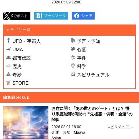
2020.05.09 12:00
Xでポスト
カテゴリ一覧
UFO・宇宙人
予言・予知
UMA
心霊
都市伝説
事件
歴史
科学
奇妙
スピリチュアル
STORE
編集部pickup
お盆に開く「あの世とのゲート」とは？ 悟
り系霊能師が明かす“先祖霊・供養・金運”の
関係
2026.08.01 18:00
スピリチュアル
金運
お盆
Maaya
Aslan