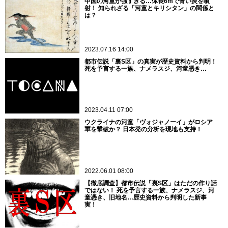
中国の河童が強すぎる…体長6mで青い炎を噴
射！ 知られざる「河童とキリシタン」の関係と
は？
2023.07.16 14:00
都市伝説「裏S区」の真実が歴史資料から判明！
死を予言する一族、ナメラスジ、河童憑き…
2023.04.11 07:00
ウクライナの河童「ヴォジャノーイ」がロシア
軍を撃破か？ 日本発の分析を現地も支持！
2022.06.01 08:00
【徹底調査】都市伝説「裏S区」はただの作り話
ではない！ 死を予言する一族、ナメラスジ、河
童憑き、旧地名…歴史資料から判明した新事
実！