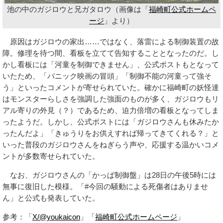
池の中のガジロウと兄ガタロウ（画像は「
福崎町公式ホームペ
ージ
」より）
原因はガジロウの家出……ではなく、落雷による制御装置の故
障。修理を待つ間、看板を立てて告知することとなったのだ。し
かし看板には「河童を制御できません」、公式ポストもとなって
いたため、「パニック映画の冒頭」「制御不能の河童って強そ
う」といったコメントが寄せられていた。確かに福崎町の妖怪達
はモンスターらしさを強調した強面のものが多く、ガジロウもリ
アル寄りの外見（？）であるため、迫力倍増の看板となってしま
ったようだ。しかし、公式ポストには「ガジロウさんも休みたか
ったんだよ」「きゅうりをお供えすれば帰ってきてくれる？」と
いった普段のガジロウさんをねぎらう声や、応援する温かいコメ
ントが多数寄せられていた。
なお、ガジロウさんの「かっぱ制御盤」は28日の午後5時には
無事に復旧した模様。「#今回の騒動による死傷者はありませ
ん」と公式も発表していた。
参考：「
X/@youkaicon
」「
福崎町公式ホームページ
」