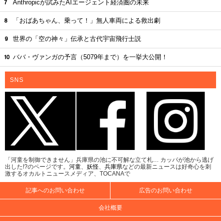
Anthropicが試みたAIエージェント経済圏の未来
「おばあちゃん、乗って！」無人車両による救出劇
世界の「空の神々」伝承と古代宇宙飛行士説
ババ・ヴァンガの予言（5079年まで）を一挙大公開！
SNS
「河童を制御できません」兵庫県の池に不可解な立て札… カッパが池から逃げ
出した!?のページです。
河童
、
妖怪
、
兵庫県
などの最新ニュースは好奇心を刺
激するオカルトニュースメディア、TOCANAで
記事へのお問い合わせ
広告のお問い合わせ
会社概要