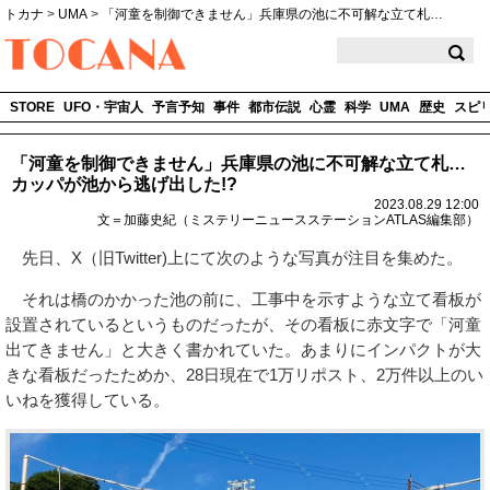
トカナ
>
UMA
>
「河童を制御できません」兵庫県の池に不可解な立て札…
TOCANA
STORE
UFO・宇宙人
予言予知
事件
都市伝説
心霊
科学
UMA
歴史
スピ
「河童を制御できません」兵庫県の池に不可解な立て札…
カッパが池から逃げ出した!?
2023.08.29 12:00
文＝加藤史紀（ミステリーニュースステーションATLAS編集部）
先日、X（旧Twitter)上にて次のような写真が注目を集めた。
それは橋のかかった池の前に、工事中を示すような立て看板が
設置されているというものだったが、その看板に赤文字で「河童
出てきません」と大きく書かれていた。あまりにインパクトが大
きな看板だったためか、28日現在で1万リポスト、2万件以上のい
いねを獲得している。