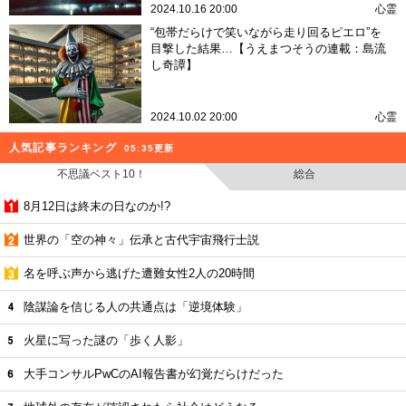
2024.10.16 20:00
心霊
“包帯だらけで笑いながら走り回るピエロ”を
目撃した結果…【うえまつそうの連載：島流
し奇譚】
2024.10.02 20:00
心霊
人気記事ランキング
05:35更新
不思議ベスト10！
総合
8月12日は終末の日なのか!?
世界の「空の神々」伝承と古代宇宙飛行士説
名を呼ぶ声から逃げた遭難女性2人の20時間
陰謀論を信じる人の共通点は「逆境体験」
火星に写った謎の「歩く人影」
大手コンサルPwCのAI報告書が幻覚だらけだった