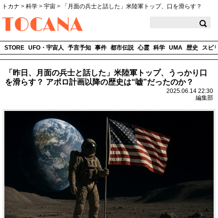
トカナ
>
科学
>
宇宙
>
「月面の兵士と話した」米陸軍トップ、口を滑らす？
TOCANA
STORE
UFO・宇宙人
予言予知
事件
都市伝説
心霊
科学
UMA
歴史
スピ
「昨日、月面の兵士と話した」米陸軍トップ、うっかり口
を滑らす？ アポロ計画以降の歴史は“嘘”だったのか？
2025.06.14 22:30
編集部