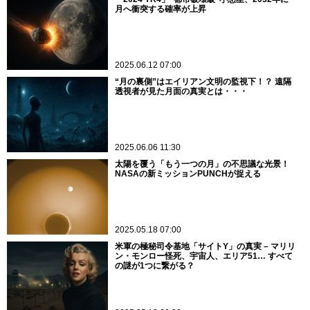
月へ衝突する確率が上昇
2025.06.12 07:00
“月の裏側”はエイリアン文明の監視下！？ 遠隔
透視者が見た月面の真実とは・・・
2025.06.06 11:30
太陽を覆う「もう一つの月」の不思議な光景！
NASAの新ミッションPUNCHが捉える
2025.05.18 07:00
米軍の極秘司令基地「サイトY」の真実 – マリリ
ン・モンロー怪死、宇宙人、エリア51… すべて
の謎が1つに繋がる？