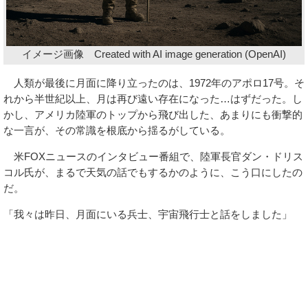
イメージ画像 Created with AI image generation (OpenAI)
人類が最後に月面に降り立ったのは、1972年のアポロ17号。そ
れから半世紀以上、月は再び遠い存在になった…はずだった。し
かし、アメリカ陸軍のトップから飛び出した、あまりにも衝撃的
な一言が、その常識を根底から揺るがしている。
米FOXニュースのインタビュー番組で、陸軍長官ダン・ドリス
コル氏が、まるで天気の話でもするかのように、こう口にしたの
だ。
「我々は昨日、月面にいる兵士、宇宙飛行士と話をしました」