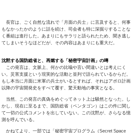
長官は、ごく自然な流れで「月面の兵士」に言及すると、何事
もなかったかのように話を続け、司会者も特に深掘りすることな
く番組は進行した。あまりにもサラリと語られたため、聞き逃し
てしまいそうなほどだが、その内容はあまりにも重大だ。
沈黙する国防総省と、再燃する「秘密宇宙計画」の噂
この発言は、文脈上、何かの比喩や言い間違いとは考えにく
い。災害支援という現実的な活動と並列で語られているからだ。
もし本当に月面に米軍の兵士がいるとすれば、それはアポロ計画
以降の宇宙開発史をすべて覆す、驚天動地の事実となる。
当然、この発言の真偽をめぐってネット上は騒然となった。し
かし、現在に至るまで、国防総省（ペンタゴン）はこの件に関し
て一切の公式コメントを出していない。この沈黙が、さらなる憶
測を呼んでいる。
かねてより、一部では「秘密宇宙プログラム（Secret Space