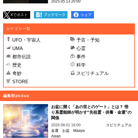
2025.05.13 20:00
Xでポスト
カテゴリ一覧
UFO・宇宙人
予言・予知
UMA
心霊
都市伝説
事件
歴史
科学
奇妙
スピリチュアル
STORE
編集部pickup
お盆に開く「あの世とのゲート」とは？ 悟
り系霊能師が明かす“先祖霊・供養・金運”の
関係
2026.08.01 18:00
スピリチュアル
金運
お盆
Maaya
Aslan