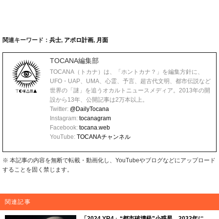
関連キーワード：
兵士
,
アポロ計画
,
月面
TOCANA編集部
TOCANA（トカナ）は、「ホントカナ？」を編集方針に、
UFO・UAP、UMA、心霊、予言、超古代文明、都市伝説など
世界の「謎」を追うオカルトニュースメディア。2013年の開
設から13年、公開記事は2万本以上。
Twitter:
@DailyTocana
Instagram:
tocanagram
Facebook:
tocana.web
YouTube:
TOCANAチャンネル
※ 本記事の内容を無断で転載・動画化し、YouTubeやブログなどにアップロード
することを固く禁じます。
関連記事
「2024 YR4」“都市破壊級”小惑星、2032年に