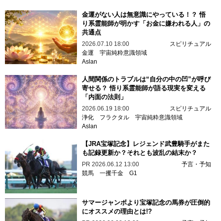
金運がない人は無意識にやっている！？ 悟
り系霊能師が明かす「お金に嫌われる人」の
共通点
2026.07.10 18:00
スピリチュアル
金運
宇宙純粋意識領域
Aslan
人間関係のトラブルは“自分の中の凹”が呼び
寄せる？ 悟り系霊能師が語る現実を変える
「内面の法則」
2026.06.19 18:00
スピリチュアル
浄化
フラクタル
宇宙純粋意識領域
Aslan
【JRA宝塚記念】レジェンド武豊騎手がまた
も記録更新か？それとも波乱の結末か？
PR
2026.06.12 13:00
予言・予知
競馬
一攫千金
G1
サマージャンボより宝塚記念の馬券が圧倒的
にオススメの理由とは!?