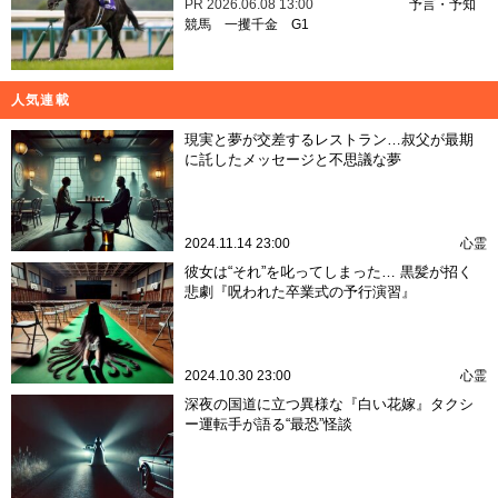
PR
2026.06.08 13:00
予言・予知
競馬
一攫千金
G1
人気連載
現実と夢が交差するレストラン…叔父が最期
に託したメッセージと不思議な夢
2024.11.14 23:00
心霊
彼女は“それ”を叱ってしまった… 黒髪が招く
悲劇『呪われた卒業式の予行演習』
2024.10.30 23:00
心霊
深夜の国道に立つ異様な『白い花嫁』タクシ
ー運転手が語る“最恐”怪談