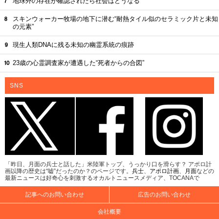
地球外の存在が確認されたら社会はどうなる
スキンウォーカー牧場の地下に潜む“耐熱タイル似のセラミック片と未知
の元素”
現生人類DNAに残る未知の幽霊系統の痕跡
23歳の心霊調査家が遭遇した“死者からの合図”
SNS
「昨日、月面の兵士と話した」米陸軍トップ、うっかり口を滑らす？ アポロ計
画以降の歴史は“嘘”だったのか？のページです。
兵士
、
アポロ計画
、
月面
などの
最新ニュースは好奇心を刺激するオカルトニュースメディア、TOCANAで
記事へのお問い合わせ
広告のお問い合わせ
会社概要