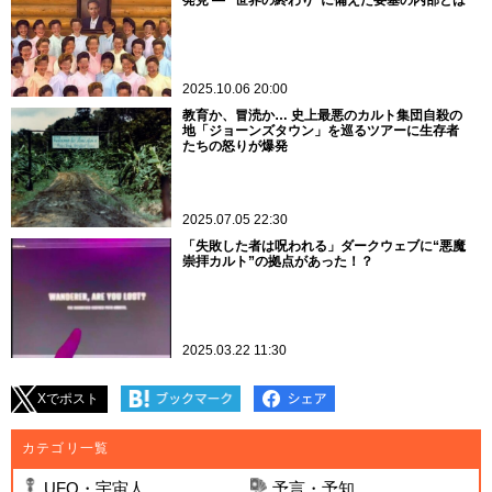
2025.10.06 20:00
教育か、冒涜か… 史上最悪のカルト集団自殺の
地「ジョーンズタウン」を巡るツアーに生存者
たちの怒りが爆発
2025.07.05 22:30
「失敗した者は呪われる」ダークウェブに“悪魔
崇拝カルト”の拠点があった！？
2025.03.22 11:30
Xでポスト
カテゴリ一覧
UFO・宇宙人
予言・予知