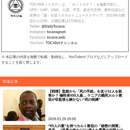
TOCANA（トカナ）は、「ホントカナ？」を編集方針に、
UFO・UAP、UMA、心霊、予言、超古代文明、都市伝説など
世界の「謎」を追うオカルトニュースメディア。2013年の開
設から13年、公開記事は2万本以上。
Twitter:
@DailyTocana
Instagram:
tocanagram
Facebook:
tocana.web
YouTube:
TOCANAチャンネル
※ 本記事の内容を無断で転載・動画化し、YouTubeやブログなどにアップロード
することを固く禁じます。
関連記事
【戦慄】監獄から「死の手紙」を送り52人を殺
害か？ 犠牲者450人超… ケニアの餓死カルト教
祖が収監後も解かない“死の呪縛”
2026.01.29 20:00
“85人の妻”を持つカルト教祖の「秘密の洞窟」
発見 ― “世界の終わり”に備えた要塞の内部とは