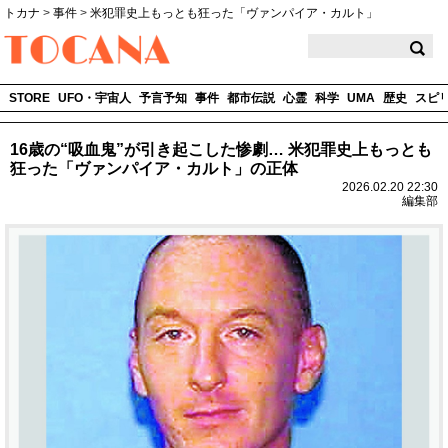
トカナ
>
事件
>
米犯罪史上もっとも狂った「ヴァンパイア・カルト」
TOCANA
STORE
UFO・宇宙人
予言予知
事件
都市伝説
心霊
科学
UMA
歴史
スピ
16歳の“吸血鬼”が引き起こした惨劇… 米犯罪史上もっとも
狂った「ヴァンパイア・カルト」の正体
2026.02.20 22:30
編集部