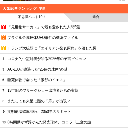
人気記事ランキング
更新
不思議ベスト10！
総合
「見世物サーカス」で最も愛された人間5選
ブラジル金属球体UFO事件の機密ファイル
トランプ大統領に「エイリアン発表原稿」を渡した男
コロナ的中霊能者が語る2026年の予言ビジョン
AC-130が遭遇した"25個の球体"の謎
臨死体験で会った「素顔のイエス」
19世紀のフリークショー出演者たちの実態
またしても火星に謎の「扉」が出現？
文明崩壊確率49%、2050年のリミット
6時間動かず浮かんだ発光球体、コロラド上空の謎