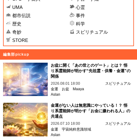
UMA
心霊
都市伝説
事件
歴史
科学
奇妙
スピリチュアル
STORE
編集部pickup
お盆に開く「あの世とのゲート」とは？ 悟
り系霊能師が明かす“先祖霊・供養・金運”の
関係
2026.08.01 18:00
スピリチュアル
金運
お盆
Maaya
Aslan
金運がない人は無意識にやっている！？ 悟
り系霊能師が明かす「お金に嫌われる人」の
共通点
2026.07.10 18:00
スピリチュアル
金運
宇宙純粋意識領域
Aslan