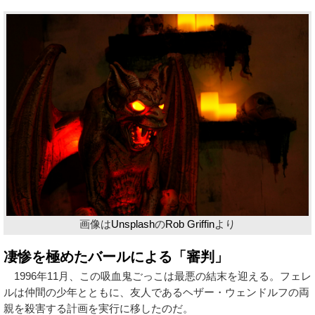
画像は
Unsplash
の
Rob Griffin
より
凄惨を極めたバールによる「審判」
1996年11月、この吸血鬼ごっこは最悪の結末を迎える。フェレ
ルは仲間の少年とともに、友人であるヘザー・ウェンドルフの両
親を殺害する計画を実行に移したのだ。