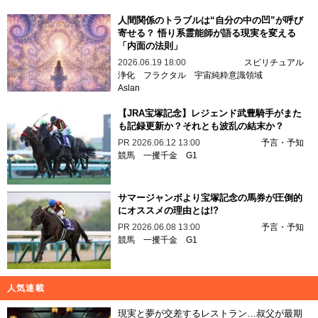
人間関係のトラブルは“自分の中の凹”が呼び
寄せる？ 悟り系霊能師が語る現実を変える
「内面の法則」
2026.06.19 18:00
スピリチュアル
浄化
フラクタル
宇宙純粋意識領域
Aslan
【JRA宝塚記念】レジェンド武豊騎手がまた
も記録更新か？それとも波乱の結末か？
PR
2026.06.12 13:00
予言・予知
競馬
一攫千金
G1
サマージャンボより宝塚記念の馬券が圧倒的
にオススメの理由とは!?
PR
2026.06.08 13:00
予言・予知
競馬
一攫千金
G1
人気連載
現実と夢が交差するレストラン…叔父が最期