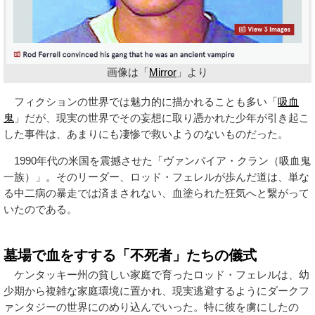
画像は「
Mirror
」より
フィクションの世界では魅力的に描かれることも多い「
吸血
鬼
」だが、現実の世界でその妄想に取り憑かれた少年が引き起こ
した事件は、あまりにも凄惨で救いようのないものだった。
1990年代の米国を震撼させた「ヴァンパイア・クラン（吸血鬼
一族）」。そのリーダー、ロッド・フェレルが歩んだ道は、単な
る中二病の暴走では済まされない、血塗られた狂気へと繋がって
いたのである。
墓場で血をすする「不死者」たちの儀式
ケンタッキー州の貧しい家庭で育ったロッド・フェレルは、幼
少期から複雑な家庭環境に置かれ、現実逃避するようにダークフ
ァンタジーの世界にのめり込んでいった。特に彼を虜にしたの