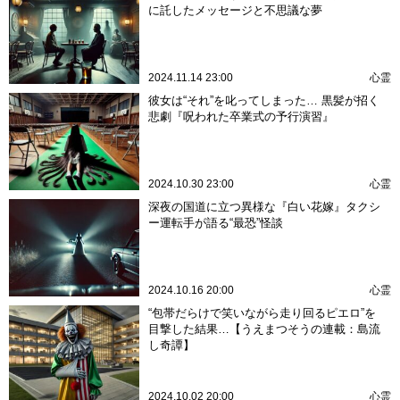
に託したメッセージと不思議な夢
2024.11.14 23:00
心霊
彼女は“それ”を叱ってしまった… 黒髪が招く
悲劇『呪われた卒業式の予行演習』
2024.10.30 23:00
心霊
深夜の国道に立つ異様な『白い花嫁』タクシ
ー運転手が語る“最恐”怪談
2024.10.16 20:00
心霊
“包帯だらけで笑いながら走り回るピエロ”を
目撃した結果…【うえまつそうの連載：島流
し奇譚】
2024.10.02 20:00
心霊