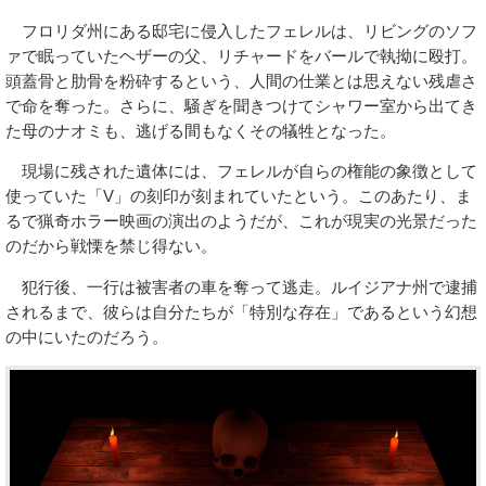
フロリダ州にある邸宅に侵入したフェレルは、リビングのソフ
ァで眠っていたヘザーの父、リチャードをバールで執拗に殴打。
頭蓋骨と肋骨を粉砕するという、人間の仕業とは思えない残虐さ
で命を奪った。さらに、騒ぎを聞きつけてシャワー室から出てき
た母のナオミも、逃げる間もなくその犠牲となった。
現場に残された遺体には、フェレルが自らの権能の象徴として
使っていた「V」の刻印が刻まれていたという。このあたり、ま
るで猟奇ホラー映画の演出のようだが、これが現実の光景だった
のだから戦慄を禁じ得ない。
犯行後、一行は被害者の車を奪って逃走。ルイジアナ州で逮捕
されるまで、彼らは自分たちが「特別な存在」であるという幻想
の中にいたのだろう。