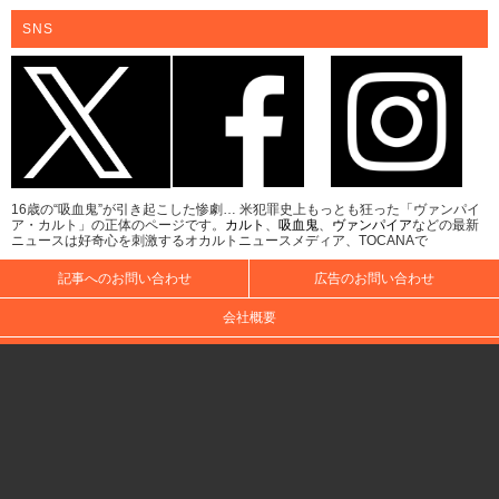
SNS
16歳の“吸血鬼”が引き起こした惨劇… 米犯罪史上もっとも狂った「ヴァンパイ
ア・カルト」の正体のページです。
カルト
、
吸血鬼
、
ヴァンパイア
などの最新
ニュースは好奇心を刺激するオカルトニュースメディア、TOCANAで
記事へのお問い合わせ
広告のお問い合わせ
会社概要
著者一覧
月別アーカイブ
キーワード索引
個人情報保護方針について