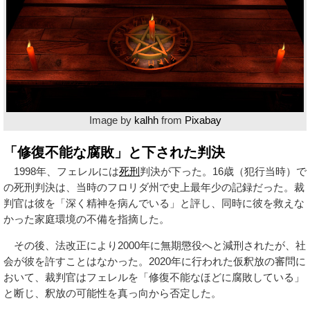
Image by
kalhh
from
Pixabay
「修復不能な腐敗」と下された判決
1998年、フェレルには
死刑
判決が下った。16歳（犯行当時）で
の死刑判決は、当時のフロリダ州で史上最年少の記録だった。裁
判官は彼を「深く精神を病んでいる」と評し、同時に彼を救えな
かった家庭環境の不備を指摘した。
その後、法改正により2000年に無期懲役へと減刑されたが、社
会が彼を許すことはなかった。2020年に行われた仮釈放の審問に
おいて、裁判官はフェレルを「修復不能なほどに腐敗している」
と断じ、釈放の可能性を真っ向から否定した。