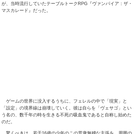
が、当時流行していたテーブルトークRPG『ヴァンパイア：ザ・
マスカレード』だった。
ゲームの世界に没入するうちに、フェレルの中で「現実」と
「設定」の境界線は崩壊していく。彼は自らを「ヴェサゴ」とい
う名の、数千年の時を生きる不死の吸血鬼であると自称し始めた
のだ。
驚くべきは、若干16歳の少年のこの荒唐無稽な主張を、周囲の