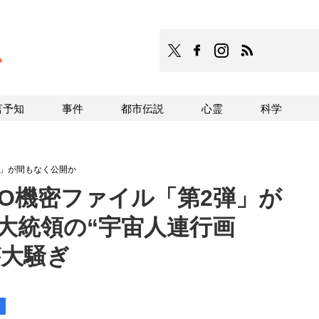
TOCANA
TOCANAのFacebookはこち
TOCANAのinstagra
TOCANAのRS
言予知
事件
都市伝説
心霊
科学
弾」が間もなく公開か
O機密ファイル「第2弾」が
大統領の“宇宙人連行画
が大騒ぎ