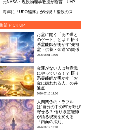
元NASA・現役物理学教授が断言「UAPは人類の技術ではない」
・
・
海岸に「UFO編隊」が出現！複数のスマホが“同時フリーズ”＝アルゼンチン
集部 PICK UP
お盆に開く「あの世と
のゲート」とは？ 悟り
系霊能師が明かす“先祖
霊・供養・金運”の関係
2026.08.01 18:00
金運がない人は無意識
にやっている！？ 悟り
系霊能師が明かす「お
金に嫌われる人」の共
通点
2026.07.10 18:00
人間関係のトラブル
は“自分の中の凹”が呼び
寄せる？ 悟り系霊能師
が語る現実を変える
「内面の法則」
2026.06.19 18:00