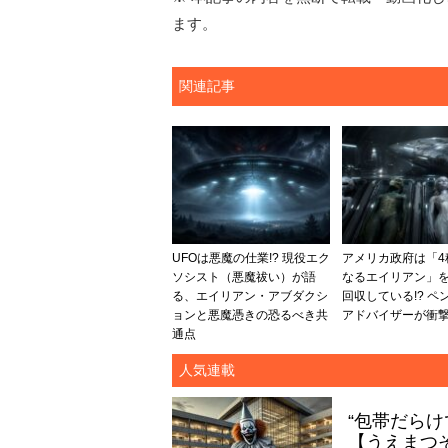
ます。
関連記事
UFOは悪魔の仕業!? 現役エク
アメリカ政府は「4
ソシスト（悪魔祓い）が語
なるエイリアン」を
る、エイリアン・アブダクシ
回収している!? ペ
ョンと悪魔憑きの恐るべき共
アドバイザーが衝
通点
人気連載
“包帯だら
【うえまつ