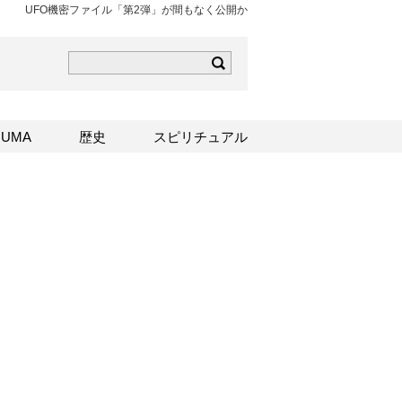
UFO機密ファイル「第2弾」が間もなく公開か
ら
mはこちら
Sはこちら
UMA
歴史
スピリチュアル