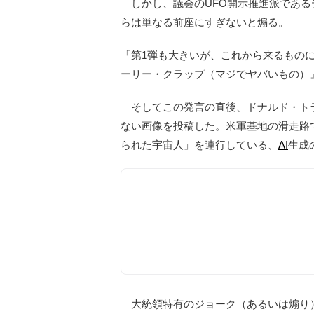
しかし、議会のUFO開示推進派である
らは単なる前座にすぎないと煽る。
「第1弾も大きいが、これから来るもの
ーリー・クラップ（マジでヤバいもの）
そしてこの発言の直後、ドナルド・トランプ大
ない画像を投稿した。米軍基地の滑走路
られた宇宙人」を連行している、
AI
生成
大統領特有のジョーク（あるいは煽り