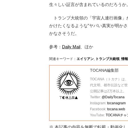
生々しい証言が含まれているのだろうか
トランプ大統領の「宇宙人連行画像」が
かけたくなるような”ヤバい真実が明か
かなさそうだ。
参考：
Daily Mail
、ほか
関連キーワード：
エイリアン
,
トランプ大統領
,
情報
TOCANA編集部
TOCANA（トカナ）は
代文明、都市伝説など世
公開記事は2万本以上。
Twitter:
@DailyTocana
Instagram:
tocanagram
Facebook:
tocana.web
YouTube:
TOCANAチ
※ 本記事の内容を無断で転載・動画化し、