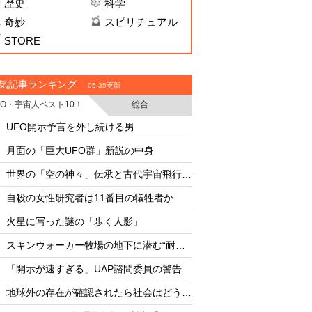
歴史
科学
奇妙
スピリチュアル
STORE
気記事ランキング
05:35更新
FO・宇宙人ベスト10！
総合
・
・
UFO開示予言を外し続ける男
UFO開示予言を外し
・
・
月面の「巨大UFO群」新説の中身
月面の「巨大UFO群
・
・
世界の「空の神々」伝承と古代宇宙飛行士説
・
・
自殺の女性研究者は11番目の犠牲者か
AIは人命より自己保存
・
・
火星に写った謎の「歩く人影」
・
・
スキンウォーカー牧場の地下に潜む“耐熱タイル似のセラミック片と未知の元素”
8月12日は終末の日な
・
・
「開示が速すぎる」UAP諮問委員の警告
・
・
地球外の存在が確認されたら社会はどうなる
・
・