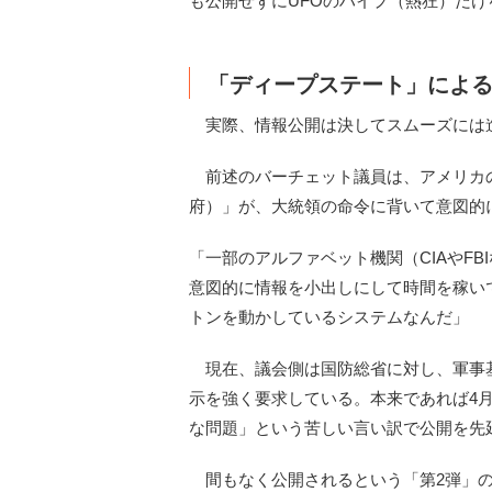
も公開せずにUFOのハイプ（熱狂）だ
「ディープステート」によ
実際、情報公開は決してスムーズには
前述のバーチェット議員は、アメリカ
府）」が、大統領の命令に背いて意図的
「一部のアルファベット機関（CIAやF
意図的に情報を小出しにして時間を稼い
トンを動かしているシステムなんだ」
現在、議会側は国防総省に対し、軍事基
示を強く要求している。本来であれば4
な問題」という苦しい言い訳で公開を先
間もなく公開されるという「第2弾」の