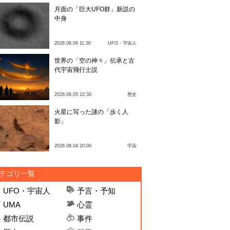
月面の「巨大UFO群」新説の
中身
2026.08.06 11:30
UFO・宇宙人
世界の「空の神々」伝承と古
代宇宙飛行士説
2026.08.05 22:30
歴史
火星に写った謎の「歩く人
影」
2026.08.04 20:00
宇宙
テゴリ一覧
UFO・宇宙人
予言・予知
UMA
心霊
都市伝説
事件