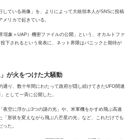
行している画像」を、よりによって大統領本人がSNSに投稿
アメリカで起きている。
常現象＝UAP）機密ファイルの公開」という、オカルトファ
く投下されるという発表に、ネット界隈はパニックと期待が
像」が火をつけた大騒動
約通り、数十年間にわたって政府が隠し続けてきたUFO関連
弾」として一斉に公開した。
「夜空に浮かぶ3つの謎の光」や、米軍機をかすめ飛ぶ高速
た「形状を変えながら飛ぶ八芒星の光」など、これだけでも
だった。