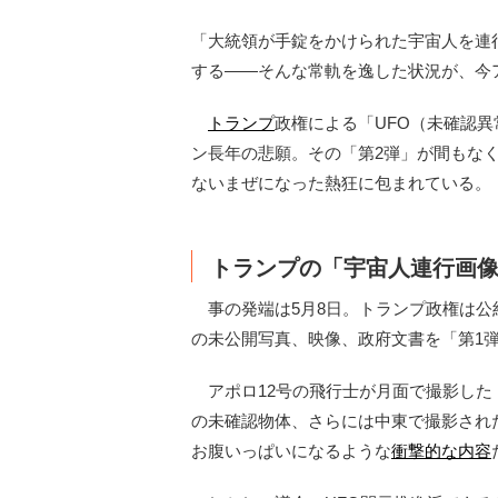
「大統領が手錠をかけられた宇宙人を連
する——そんな常軌を逸した状況が、今
トランプ
政権による「UFO（未確認異
ン長年の悲願。その「第2弾」が間もな
ないまぜになった熱狂に包まれている。
トランプの「宇宙人連行画
事の発端は5月8日。トランプ政権は公
の未公開写真、映像、政府文書を「第1
アポロ12号の飛行士が月面で撮影した
の未確認物体、さらには中東で撮影され
お腹いっぱいになるような
衝撃的な内容