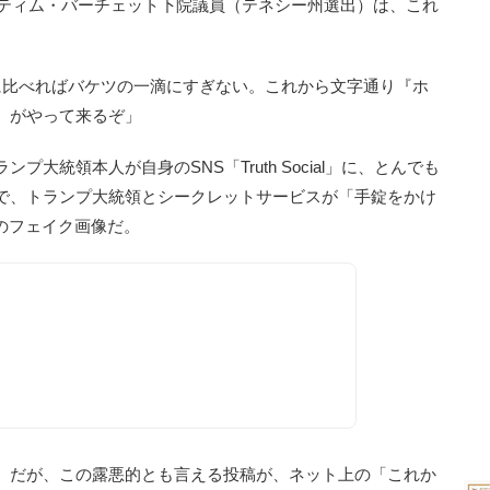
ティム・バーチェット下院議員（テネシー州選出）は、これ
に比べればバケツの一滴にすぎない。これから文字通り『ホ
』がやって来るぞ」
統領本人が自身のSNS「Truth Social」に、とんでも
で、トランプ大統領とシークレットサービスが「手錠をかけ
のフェイク画像だ。
）だが、この露悪的とも言える投稿が、ネット上の「これか