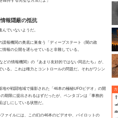
けを維持する完璧な方法だよ」
る情報隠蔽の抵抗
進んでいないようだ。
の諜報機関の奥底に巣食う「ディープステート（闇の政
に情報の公開を遅らせていると非難している。
BIなどの情報機関）の『あまり友好的ではない同志たち』が、
でいる。これは権力とコントロールの問題だ。それがワシン
地や戦闘地域で撮影された「46本の極秘UFOビデオ」の開
カ
月の期限に提出されるはずだったが、ペンタゴンは「事務的
延ばしにしている状態だ。
ファイルには、この幻の46本のビデオや、パイロットの