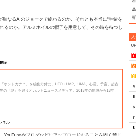
。
単なるAIのジョークで終わるのか、それとも本当に“手錠を
されるのか。アルミホイルの帽子を用意して、その時を待つし
人
U
開示
、「ホントカナ？」を編集方針に、UFO・UAP、UMA、心霊、予言、超古
界の「謎」を追うオカルトニュースメディア。2013年の開設から13年、
ャンネル
YouTubeやブログなどにアップロードすることを固く禁じ