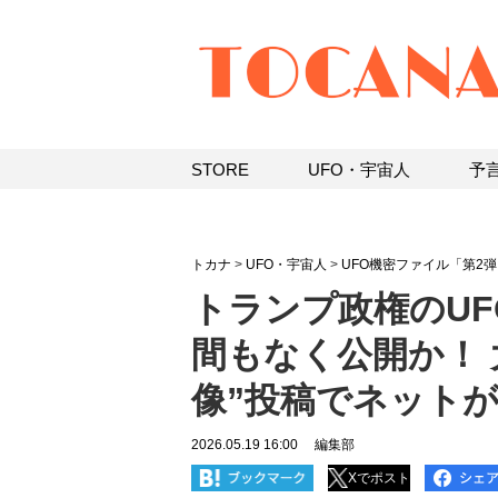
STORE
UFO・宇宙人
予
トカナ
>
UFO・宇宙人
>
UFO機密ファイル「第2
トランプ政権のUF
間もなく公開か！ 
像”投稿でネット
2026.05.19 16:00
編集部
Xでポスト