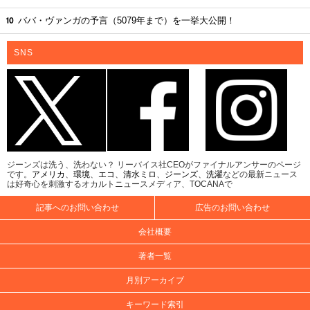
ババ・ヴァンガの予言（5079年まで）を一挙大公開！
SNS
ジーンズは洗う、洗わない？ リーバイス社CEOがファイナルアンサーのページ
です。
アメリカ
、
環境
、
エコ
、
清水ミロ
、
ジーンズ
、
洗濯
などの最新ニュース
は好奇心を刺激するオカルトニュースメディア、TOCANAで
記事へのお問い合わせ
広告のお問い合わせ
会社概要
著者一覧
月別アーカイブ
キーワード索引