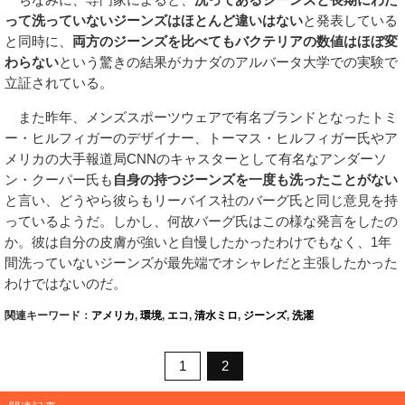
って洗っていないジーンズはほとんど違いはない
と発表している
と同時に、
両方のジーンズを比べてもバクテリアの数値はほぼ変
わらない
という驚きの結果がカナダのアルバータ大学での実験で
立証されている。
また昨年、メンズスポーツウェアで有名ブランドとなったトミ
ー・ヒルフィガーのデザイナー、トーマス・ヒルフィガー氏やア
メリカの大手報道局CNNのキャスターとして有名なアンダーソ
ン・クーパー氏も
自身の持つジーンズを一度も洗ったことがない
と言い、どうやら彼らもリーバイス社のバーグ氏と同じ意見を持
っているようだ。しかし、何故バーグ氏はこの様な発言をしたの
か。彼は自分の皮膚が強いと自慢したかったわけでもなく、1年
間洗っていないジーンズが最先端でオシャレだと主張したかった
わけではないのだ。
関連キーワード：
アメリカ
,
環境
,
エコ
,
清水ミロ
,
ジーンズ
,
洗濯
1
2