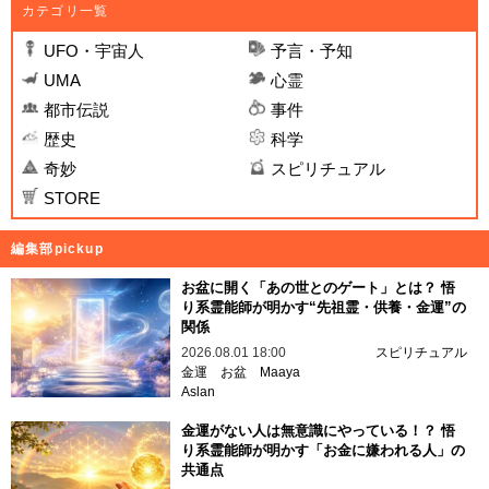
カテゴリ一覧
UFO・宇宙人
予言・予知
UMA
心霊
都市伝説
事件
歴史
科学
奇妙
スピリチュアル
STORE
編集部pickup
お盆に開く「あの世とのゲート」とは？ 悟
り系霊能師が明かす“先祖霊・供養・金運”の
関係
2026.08.01 18:00
スピリチュアル
金運
お盆
Maaya
Aslan
金運がない人は無意識にやっている！？ 悟
り系霊能師が明かす「お金に嫌われる人」の
共通点