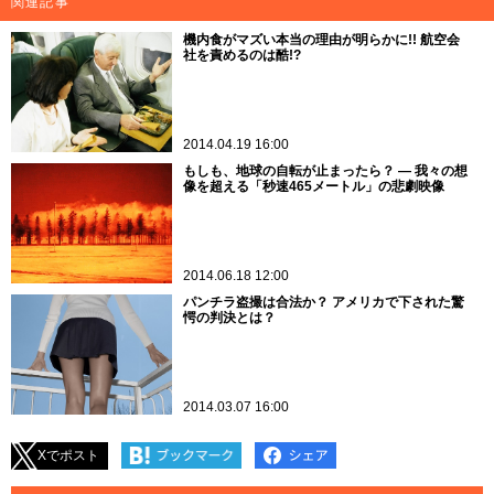
関連記事
機内食がマズい本当の理由が明らかに!! 航空会
社を責めるのは酷!?
2014.04.19 16:00
もしも、地球の自転が止まったら？ ― 我々の想
像を超える「秒速465メートル」の悲劇映像
2014.06.18 12:00
パンチラ盗撮は合法か？ アメリカで下された驚
愕の判決とは？
2014.03.07 16:00
Xでポスト