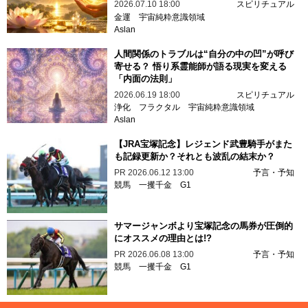
2026.07.10 18:00
スピリチュアル
金運
宇宙純粋意識領域
Aslan
人間関係のトラブルは“自分の中の凹”が呼び
寄せる？ 悟り系霊能師が語る現実を変える
「内面の法則」
2026.06.19 18:00
スピリチュアル
浄化
フラクタル
宇宙純粋意識領域
Aslan
【JRA宝塚記念】レジェンド武豊騎手がまた
も記録更新か？それとも波乱の結末か？
PR
2026.06.12 13:00
予言・予知
競馬
一攫千金
G1
サマージャンボより宝塚記念の馬券が圧倒的
にオススメの理由とは!?
PR
2026.06.08 13:00
予言・予知
競馬
一攫千金
G1