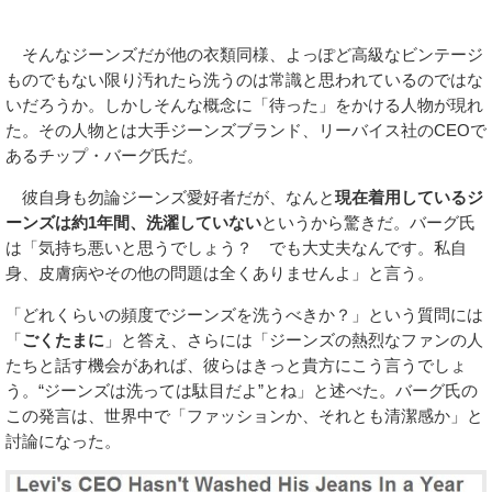
そんなジーンズだが他の衣類同様、よっぽど高級なビンテージ
ものでもない限り汚れたら洗うのは常識と思われているのではな
いだろうか。しかしそんな概念に「待った」をかける人物が現れ
た。その人物とは大手ジーンズブランド、リーバイス社のCEOで
あるチップ・バーグ氏だ。
彼自身も勿論ジーンズ愛好者だが、なんと
現在着用しているジ
ーンズは約1年間、洗濯していない
というから驚きだ。バーグ氏
は「気持ち悪いと思うでしょう？ でも大丈夫なんです。私自
身、皮膚病やその他の問題は全くありませんよ」と言う。
「どれくらいの頻度でジーンズを洗うべきか？」という質問には
「
ごくたまに
」と答え、さらには「ジーンズの熱烈なファンの人
たちと話す機会があれば、彼らはきっと貴方にこう言うでしょ
う。“ジーンズは洗っては駄目だよ”とね」と述べた。バーグ氏の
この発言は、世界中で「ファッションか、それとも清潔感か」と
討論になった。