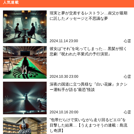
人気連載
現実と夢が交差するレストラン…叔父が最期
に託したメッセージと不思議な夢
2024.11.14 23:00
心霊
彼女は“それ”を叱ってしまった… 黒髪が招く
悲劇『呪われた卒業式の予行演習』
2024.10.30 23:00
心霊
深夜の国道に立つ異様な『白い花嫁』タクシ
ー運転手が語る“最恐”怪談
2024.10.16 20:00
心霊
“包帯だらけで笑いながら走り回るピエロ”を
目撃した結果…【うえまつそうの連載：島流
し奇譚】