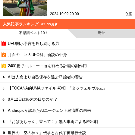
2024.10.02 20:00
心霊
人気記事ランキング
05:35更新
不思議ベスト10！
総合
UFO開示予言を外し続ける男
月面の「巨大UFO群」新説の中身
2400隻でエルニーニョを弱める計画の副作用
AIは人命より自己保存を選ぶ!? 論者の警告
【TOCANA的UMAファイル #04】「タッツェルヴルム」
8月12日は終末の日なのか!?
Anthropicが試みたAIエージェント経済圏の未来
「おばあちゃん、乗って！」無人車両による救出劇
世界の「空の神々」伝承と古代宇宙飛行士説