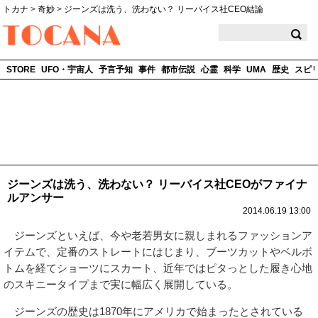
トカナ
>
奇妙
>
ジーンズは洗う、洗わない？ リーバイス社CEO結論
TOCANA
STORE
UFO・宇宙人
予言予知
事件
都市伝説
心霊
科学
UMA
歴史
スピ
ジーンズは洗う、洗わない？ リーバイス社CEOがファイナ
ルアンサー
2014.06.19 13:00
ジーンズといえば、今や老若男女に親しまれるファッションア
イテムで、定番のストレートにはじまり、ブーツカットやベルボ
トムを経てショーツにスカート、近年ではピタっとした履き心地
のスキニータイプまで実に幅広く展開している。
ジーンズの歴史は1870年にアメリカで始まったとされている